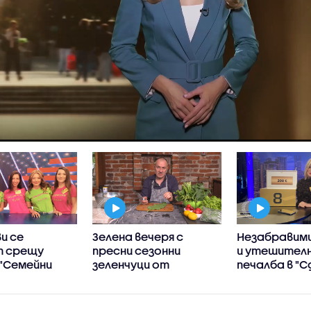
и се
Зелена вечеря с
Незабравими
т срещу
пресни сезонни
и утешител
 "Семейни
зеленчуци от
печалба в "С
Станимир Гъмов в
не"
„Черешката на
тортата“