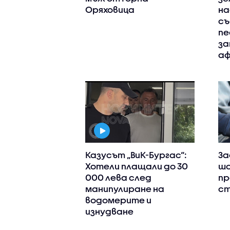
Оряховица
на
съ
пе
за
аф
Казусът „ВиК-Бургас“:
За
Хотели плащали до 30
шо
000 лева след
пр
манипулиране на
ст
водомерите и
изнудване