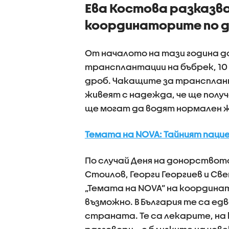
Ева Костова разказв
координаторите по д
От началото на тази година до
трансплантации на бъбрек, 10 н
дроб. Чакащите за транспланта
живеят с надежда, че ще полу
ще могат да водят нормален 
Темата на NOVA: Тайният паци
По случай Деня на донорство
Стоилов, Георги Георгиев и С
„Темата на NOVA” на координат
възможно. В България те са едв
страната. Те са лекарите, на