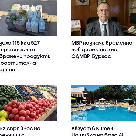
зеха 115 кг и 527
МВР назначи временно
тра опасни и
нов директор на
бранени продукти
ОДМВР-Бургас
 растителна
ащита
БХ спря внос на
Август в Китен:
ленчуци с
Нощувка на база All