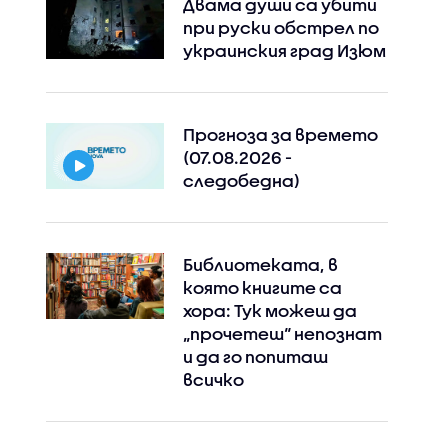
Двама души са убити
при руски обстрeл по
украинския град Изюм
Прогноза за времето
(07.08.2026 -
следобедна)
Библиотеката, в
която книгите са
хора: Тук можеш да
„прочетеш“ непознат
Instagram
Facebook
и да го попиташ
всичко