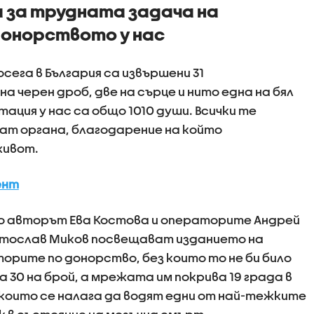
а за трудната задача на
онорството у нас
сега в България са извършени 31
а черен дроб, две на сърце и нито една на бял
ция у нас са общо 1010 души. Всички те
чат органа, благодарение на който
живот.
ент
то авторът Ева Костова и операторите Андрей
ветослав Миков посвещават изданието на
орите по донорство, без които то не би било
а 30 на брой, а мрежата им покрива 19 града в
 които се налага да водят едни от най-тежките