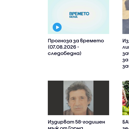
Прогноза за времето
Из
(07.08.2026 -
ли
следобедна)
за
за
з
Издирват 58-годишен
БА
мъж от Горна
зе