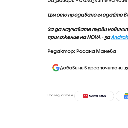
разговори – с близките на чов
Цялото предаване гледайте в
За да научавате първи новини
приложение на NOVA - за
Androi
Редактор: Росана Манева
Добави ни в предпочитани и
Последвайте ни
NewsLetter