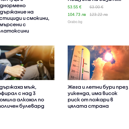
днормено
Inclusiv..
53.55 €
63.00 €
държание на
104.73 лв
123.22 лв
стициди и смокини,
Grabo.bg
мърсени с
латоксини
държаха мъж,
Жега и летни бури през
фирал с над 3
уикенда, има висок
омила алкохол по
риск от пожари в
оличен булевард
цялата страна