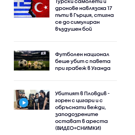
Турски самолети и
дронове навлязоха 17
пъти в Гърция, стигна
се до симулиран
въздушен бой
Футболен национал
беше убит с павета
при грабеж в Уганда
Убитият в Пловдив -
горен с цигари и с
обръснати вежди,
заподозрените
остават в ареста
(ВИДЕО+СНИМКИ)