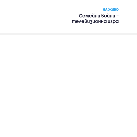
НА ЖИВО
Семейни войни –
телевизионна игра