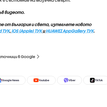
ек в състояние на мозъчна смърт.
ъв видеото.
те от България и света, изтеглете новото
d ТУК
,
iOS (Apple) ТУК
и
HUAWEI AppGallery ТУК
.
зточници в Google
Google News
Youtube
Viber
TikTok