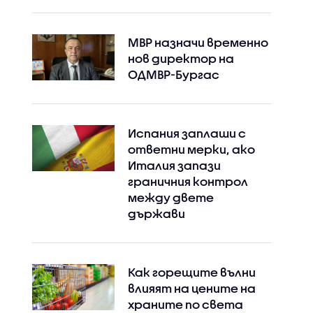
МВР назначи временно
нов директор на
ОДМВР-Бургас
Испания заплаши с
ответни мерки, ако
Италия запази
граничния контрол
между двете
държави
Как горещите вълни
влияят на цените на
храните по света