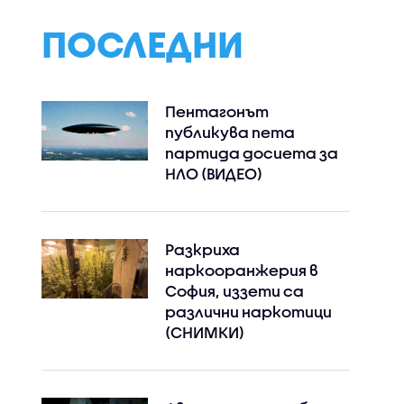
ПОСЛЕДНИ
Пентагонът
публикува пета
партида досиета за
НЛО (ВИДЕО)
Разкриха
наркооранжерия в
София, иззети са
различни наркотици
(СНИМКИ)