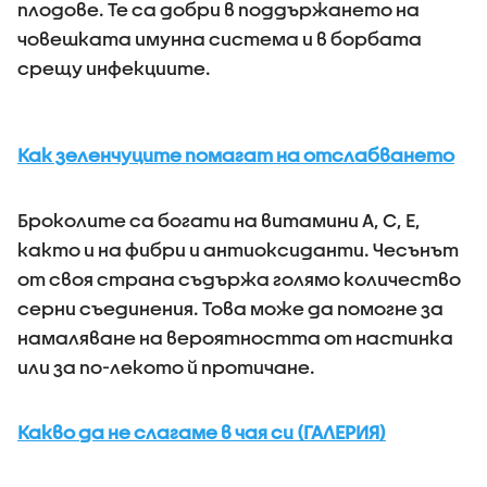
плодове. Те са добри в поддържането на
човешката имунна система и в борбата
срещу инфекциите.
Как зеленчуците помагат на отслабването
Броколите са богати на витамини А, С, Е,
както и на фибри и антиоксиданти. Чесънът
от своя страна съдържа голямо количество
серни съединения. Това може да помогне за
намаляване на вероятността от настинка
или за по-лекото й протичане.
Какво да не слагаме в чая си (ГАЛЕРИЯ)