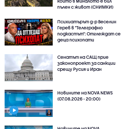
който в миналото е бил
пълен с живот (СНИМКИ)
Психиатърът д-р Веселин
Герев в "Телеграфно
подкастът": Отглеждат се
деца психопати
Сенатът на САЩ прие
законопроект за санкции
срещу Русия и Иран
Новините на NOVA NEWS
(07.08.2026 - 20:00)
Новините на NOVA