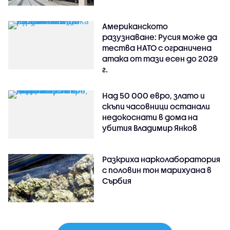
Американското
разузнаване: Русия може да
тества НАТО с ограничена
атака от тази есен до 2029
г.
Над 50 000 евро, злато и
скъпи часовници останали
недокоснати в дома на
убития Владимир Янков
Разкриха нарколаборатория
с половин тон марихуана в
Сърбия