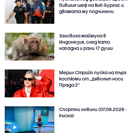
бившия шеф на ВиК-Бургас и
двамата му подчинени
Заловиха маймуна в
Индонезия, след като
нападна и рани 17 души
Мерил Стрийп пуска на търг
костюми от „Дяволът носи
Прада 2“
Спортни новини (07.08.2026 -
късна)