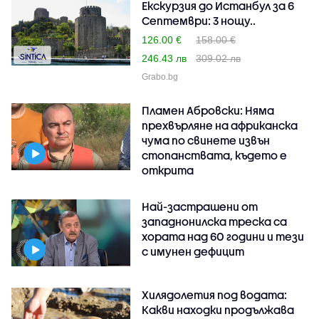
Екскурзия до Истанбул за 6
Септември: 3 нощу..
126.00 €
158.00 €
246.43 лв
309.02 лв
Grabo.bg
Пламен Абровски: Няма
прехвърляне на африканска
чума по свинете извън
стопанствата, където е
открита
Най-застрашени от
западнонилска треска са
хората над 60 години и тези
с имунен дефицит
Хилядолетия под водата:
Какви находки продължава