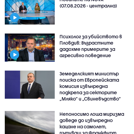
(07.08.2026 - централна)
Психолог за убийството в
Пловдив: Възрастните
дадохме примерите за
агресивно поведение
Земеделският министър
поиска от Европейската
комисия извънредна
подкрепа за секторите
„Мляко“ и „Свиневъдство“
Непоносимо лоша миризма
доведе до извънредно
кацане на самолет,
пътуващ за Франкфурт