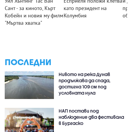
Уил Хънтинг“ Гас Ван
Есприеля положи клетва
и де
Сант - за киното, Кърт
като президент на
при
Кобейн и новия му филм
Колумбия
обс
"Мъртва хватка"
ПОСЛЕДНИ
Нивото на река Дунав
продължава да спада,
достигна 109 см под
условната нула
НАП постави под
наблюдение два фестивала
в Бургаско