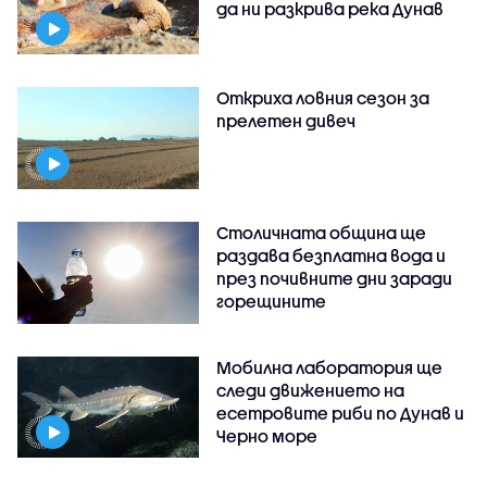
да ни разкрива река Дунав
Откриха ловния сезон за
прелетен дивеч
Столичната община ще
раздава безплатна вода и
през почивните дни заради
горещините
Мобилна лаборатория ще
следи движението на
есетровите риби по Дунав и
Черно море