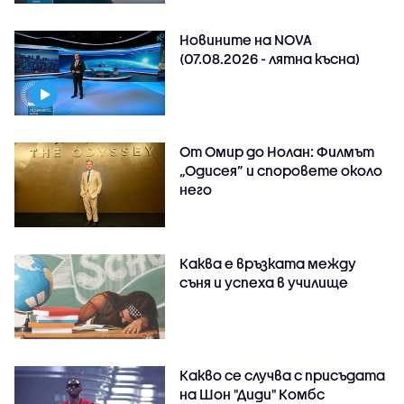
Новините на NOVA
(07.08.2026 - лятна късна)
От Омир до Нолан: Филмът
„Одисея” и споровете около
него
Каква е връзката между
съня и успеха в училище
Какво се случва с присъдата
на Шон "Диди" Комбс