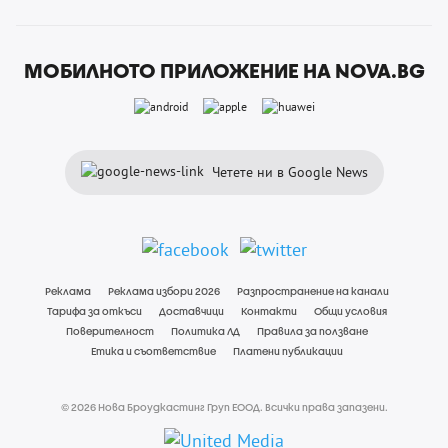
МОБИЛНОТО ПРИЛОЖЕНИЕ НА NOVA.BG
Четете ни в Google News
Реклама
Реклама избори 2026
Разпространение на канали
Тарифа за откъси
Доставчици
Контакти
Общи условия
Поверителност
Политика ЛД
Правила за ползване
Етика и съответствие
Платени публикации
© 2026 Нова Броудкастинг Груп ЕООД. Всички права запазени.