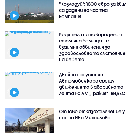
"Козлодуй": 1600 евро за кв.м
са дадени на частна
компания
Родители на новородено и
столична болница – с
взаимни обвинения за
здравословното състояние
на бебето
Двойно нарушение:
Автомобил кара срещу
движението в аварийната
лента на АМ „Тракия” (ВИДЕО)
Отново отказаха лечение у
нас на Ива Михаилова