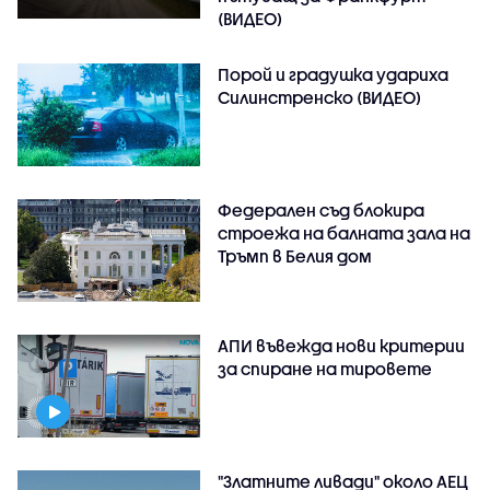
(ВИДЕО)
Порой и градушка удариха
Силинстренско (ВИДЕО)
Федерален съд блокира
строежа на балната зала на
Тръмп в Белия дом
АПИ въвежда нови критерии
за спиране на тировете
"Златните ливади" около АЕЦ