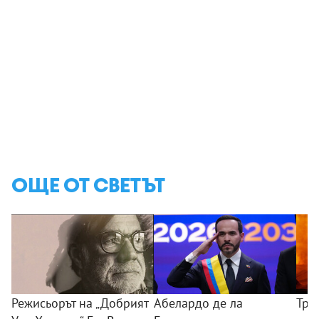
ОЩЕ ОТ СВЕТЪТ
Режисьорът на „Добрият
Абелардо де ла
Три