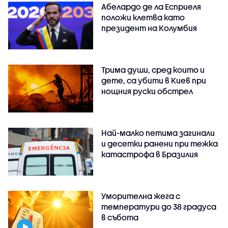
Абелардо де ла Есприеля
положи клетва като
президент на Колумбия
Трима души, сред които и
дете, са убити в Киев при
нощния руски обстрел
Най-малко петима загинали
и десетки ранени при тежка
катастрофа в Бразилия
Уморителна жега с
температури до 38 градуса
в събота