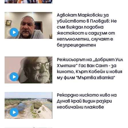
Адвокат Марковски за
убийството в Пловдив: Не
съм виждал подобна
жестокост и садизъм от
непълнолетни, случаят е
безпрецедентен
Режисьорът на „Добрият Уил
Хънтинг“ Гас Ван Сант - за
киното, Кърт Кобейн и новия
му филм "Мъртва хватка"
Рекордно ниското ниво на
Дунав край Видин разкри
необичайни плажове