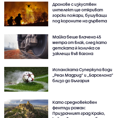
Дронове с изкуствен
интелект ще откриват
горски пожари, бушуващи
под короните на дървета
Майка беше влачена 45
метра от влак, след като
детската ѝ количка се
заклещи във вагона
Испанската Суперкупа води
„Реал Мадрид“ и „Барселона“
близо до България
Като средновековен
фентъзи роман:
Призрачният град Крако,