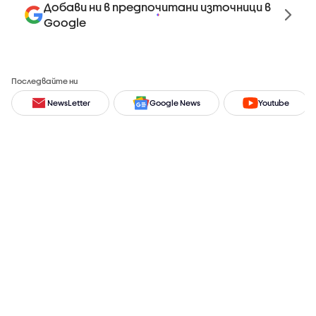
Добави ни в предпочитани източници в
Google
Последвайте ни
NewsLetter
Google News
Youtube