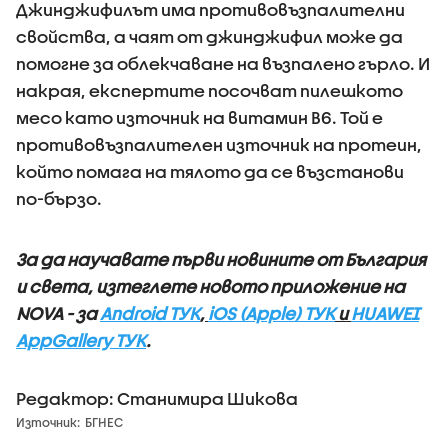
Джинджифилът има противовъзпалителни
свойства, а чаят от джинджифил може да
помогне за облекчаване на възпалено гърло. И
накрая, експертите посочват пилешкото
месо като източник на витамин В6. Той е
противовъзпалителен източник на протеин,
който помага на тялото да се възстанови
по-бързо.
За да научавате първи новините от България
и света, изтеглете новото приложение на
NOVA - за
Android ТУК
,
iOS (Apple) ТУК
и
HUAWEI
AppGallery ТУК
.
Редактор: Станимира Шикова
Източник:
БГНЕС