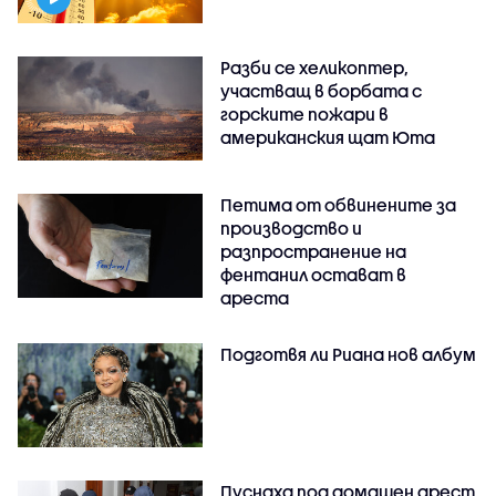
Разби се хеликоптер,
участващ в борбата с
горските пожари в
американския щат Юта
Петима от обвинените за
производство и
разпространение на
фентанил остават в
ареста
Подготвя ли Риана нов албум
Пуснаха под домашен арест