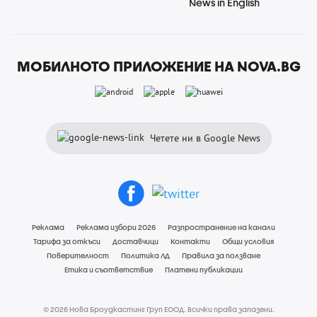
News in English
МОБИЛНОТО ПРИЛОЖЕНИЕ НА NOVA.BG
Четете ни в Google News
Реклама
Реклама избори 2026
Разпространение на канали
Тарифа за откъси
Доставчици
Контакти
Общи условия
Поверителност
Политика ЛД
Правила за ползване
Етика и съответствие
Платени публикации
© 2026 Нова Броудкастинг Груп ЕООД. Всички права запазени.