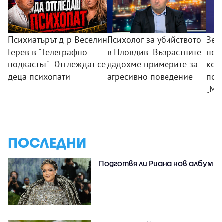
Психиатърът д-р Веселин
Психолог за убийството
Зем
Герев в "Телеграфно
в Пловдив: Възрастните
пои
подкастът": Отглеждат се
дадохме примерите за
ком
деца психопати
агресивно поведение
под
„Мл
ПОСЛЕДНИ
Подготвя ли Риана нов албум