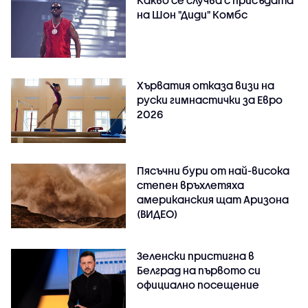
на Шон "Диди" Комбс
Хърватия отказа визи на
руски гимнастички за Евро
2026
Пясъчни бури от най-висока
степен връхлетяха
американския щат Аризона
(ВИДЕО)
Зеленски пристигна в
Белград на първото си
официално посещение