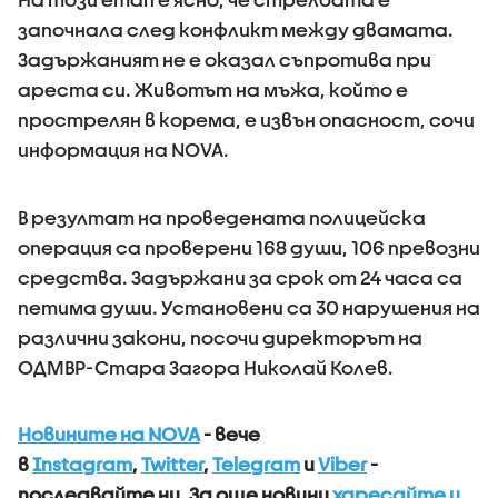
започнала след конфликт между двамата.
Задържаният не е оказал съпротива при
ареста си. Животът на мъжа, който е
прострелян в корема, е извън опасност, сочи
информация на NOVA.
В резултат на проведената полицейска
операция са проверени 168 души, 106 превозни
средства. Задържани за срок от 24 часа са
петима души. Установени са 30 нарушения на
различни закони, посочи директорът на
ОДМВР-Стара Загора Николай Колев.
Новините на NOVA
- вече
в
Instagram
,
Twitter
,
Telegram
и
Viber
-
последвайте ни.
За още новини
харесайте и