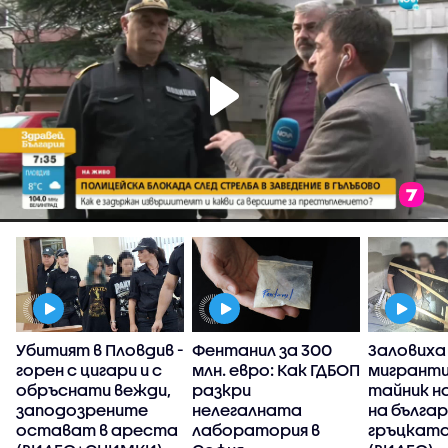
Убитият в Пловдив -
Фентанил за 300
Заловиха
горен с цигари и с
млн. евро: Как ГДБОП
мигранти
обръснати вежди,
разкри
тайник н
заподозрените
нелегалната
на бълга
остават в ареста
лаборатория в
гръцката