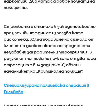
наркотици. Двамата са добре познати на
полицията.
Стрелбата е станала в заведение, което
през почивните дни се използва като
дискотека. „След подаване на сигнала от
клиент на дискотеката са предприети
незабавни заградителни мероприятия. В
резултат на това не по-късно от два часа
стрелецът е бил задържан”, обясни
началникът на „Криминална полиция”.
Специализирана полицейска операция в
Гълъбово
На този етап е ясно, че стрелбата е