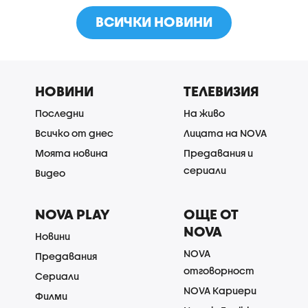
ВСИЧКИ НОВИНИ
НОВИНИ
ТЕЛЕВИЗИЯ
Последни
На живо
Всичко от днес
Лицата на NOVA
Моята новина
Предавания и
сериали
Видео
NOVA PLAY
ОЩЕ ОТ
NOVA
Новини
NOVA
Предавания
отговорност
Сериали
NOVA Кариери
Филми