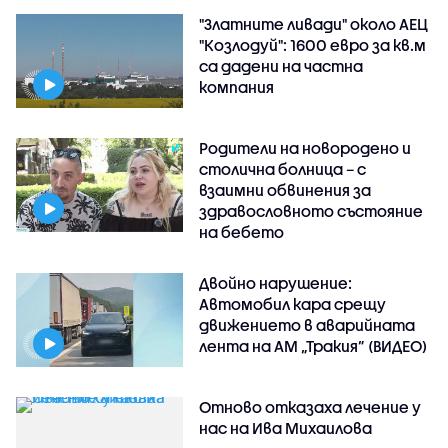
"Златните ливади" около АЕЦ
"Козлодуй": 1600 евро за кв.м
са дадени на частна
компания
Родители на новородено и
столична болница – с
взаимни обвинения за
здравословното състояние
на бебето
Двойно нарушение:
Автомобил кара срещу
движението в аварийната
лента на АМ „Тракия” (ВИДЕО)
Отново отказаха лечение у
нас на Ива Михаилова