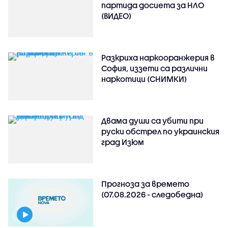
партида досиета за НЛО
(ВИДЕО)
Разкриха наркооранжерия в
София, иззети са различни
наркотици (СНИМКИ)
Двама души са убити при
руски обстрeл по украинския
град Изюм
Прогноза за времето
(07.08.2026 - следобедна)