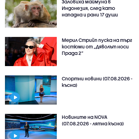
Заловиха маймуна в
Индонезия, след като
нападна и рани 17 души
Мерил Стрийп пуска на търг
костюми от „Дяволът носи
Прада 2“
Спортни новини (07.08.2026 -
късна)
Новините на NOVA
(07.08.2026 - лятна късна)