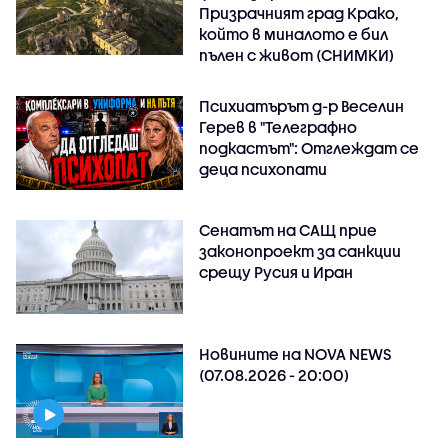
Призрачният град Крако,
който в миналото е бил
пълен с живот (СНИМКИ)
Психиатърът д-р Веселин
Герев в "Телеграфно
подкастът": Отглеждат се
деца психопати
Сенатът на САЩ прие
законопроект за санкции
срещу Русия и Иран
Новините на NOVA NEWS
(07.08.2026 - 20:00)