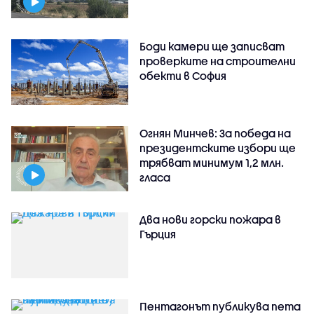
Боди камери ще записват
проверките на строителни
обекти в София
Огнян Минчев: За победа на
президентските избори ще
трябват минимум 1,2 млн.
гласа
Два нови горски пожара в
Гърция
Пентагонът публикува пета