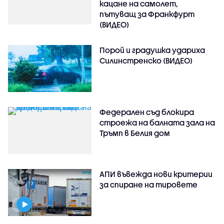
кацане на самолет,
пътуващ за Франкфурт
(ВИДЕО)
Порой и градушка удариха
Силинстренско (ВИДЕО)
Федерален съд блокира
строежа на балната зала на
Тръмп в Белия дом
АПИ въвежда нови критерии
за спиране на тировете