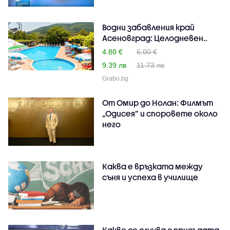
Водни забавления край
Асеновград: Целодневен..
4.80 €
6.00 €
9.39 лв
11.73 лв
Grabo.bg
От Омир до Нолан: Филмът
„Одисея” и споровете около
него
Каква е връзката между
съня и успеха в училище
Какво се случва с присъдата