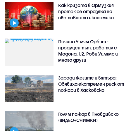
Как кризата в Ормузкия
проток се отразява на
световната икономика
Почина Уилям Орбит -
продуцентът, работил с
Мадона, U2, Роби Уилямс и
много други
Заради жегите и вятъра:
Обявиха екстремен риск от
пожари в Хасковско
Голям пожар в Пловдивско
(ВИДЕО+СНИМКИ)