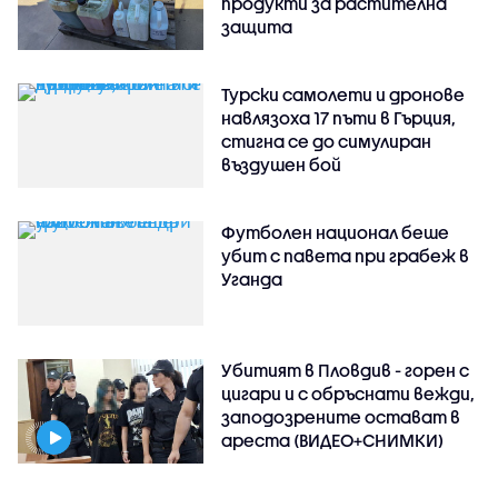
продукти за растителна
защита
Турски самолети и дронове
навлязоха 17 пъти в Гърция,
стигна се до симулиран
въздушен бой
Футболен национал беше
убит с павета при грабеж в
Уганда
Убитият в Пловдив - горен с
цигари и с обръснати вежди,
заподозрените остават в
ареста (ВИДЕО+СНИМКИ)