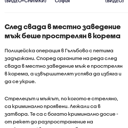
(ВИДЕО+СНИМКИ)
София
(ВИДЕО)
След свада в местно заведение
мъж беше прострелян в корема
Полицейска операция в Гълъбово с петима
задържани. Според органите на реда след
свада в местно заведение мъж е прострелян
в корема, а извършителят успява да избяга и
да се укрие.
Стрелецът и мъжът, по когото е стреляно,
са криминално проявени. Лежали са в
затвора. Те са с богато криминално досие -
от рекет до разпространение на