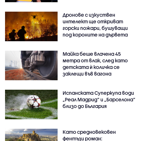
Дронове с изкуствен
интелект ще откриват
горски пожари, бушуващи
под короните на дървета
Майка беше влачена 45
метра от влак, след като
детската ѝ количка се
заклещи във вагона
Испанската Суперкупа води
„Реал Мадрид“ и „Барселона“
близо до България
Като средновековен
фентъзи роман: