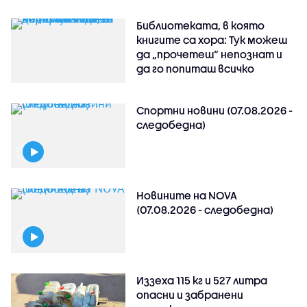
Библиотеката, в която
книгите са хора: Тук можеш
да „прочетеш“ непознат и
да го попиташ всичко
Спортни новини (07.08.2026 -
следобедна)
Новините на NOVA
(07.08.2026 - следобедна)
Иззеха 115 кг и 527 литра
опасни и забранени