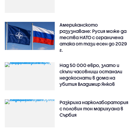
Американското
разузнаване: Русия може да
тества НАТО с ограничена
атака от тази есен до 2029
г.
Над 50 000 евро, злато и
скъпи часовници останали
недокоснати в дома на
убития Владимир Янков
Разкриха нарколаборатория
с половин тон марихуана в
Сърбия