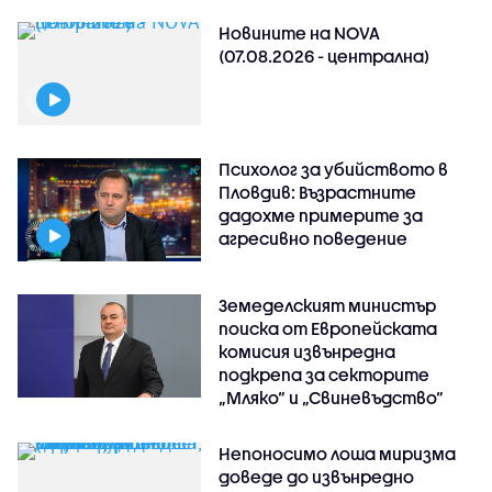
Новините на NOVA
(07.08.2026 - централна)
Психолог за убийството в
Пловдив: Възрастните
дадохме примерите за
агресивно поведение
Земеделският министър
поиска от Европейската
комисия извънредна
подкрепа за секторите
„Мляко“ и „Свиневъдство“
Непоносимо лоша миризма
доведе до извънредно