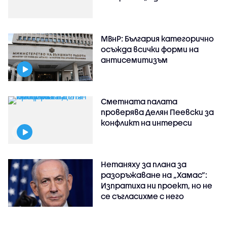
МВнР: България категорично
осъжда всички форми на
антисемитизъм
Сметната палата
проверява Делян Пеевски за
конфликт на интереси
Нетаняху за плана за
разоръжаване на „Хамас“:
Изпратиха ни проект, но не
се съгласихме с него