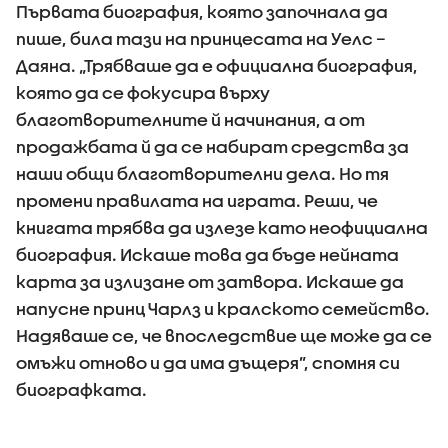
Първата биография, която започнала да
пише, била тази на принцесата на Уелс –
Даяна. „Трябваше да е официална биография,
която да се фокусира върху
благотворителните й начинания, а от
продажбата й да се набират средства за
наши общи благотворителни дела. Но тя
промени правилата на играта. Реши, че
книгата трябва да излезе като неофициална
биография. Искаше това да бъде нейната
карта за излизане от затвора. Искаше да
напусне принц Чарлз и кралското семейство.
Надяваше се, че впоследствие ще може да се
омъжи отново и да има дъщеря”, спомня си
биографката.