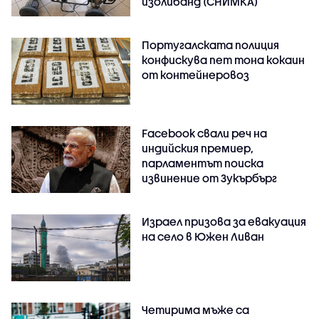
изолибанд (СНИМКА)
Португалската полиция
конфискува пет тона кокаин
от контейнеровоз
Facebook свали реч на
индийския премиер,
парламентът поиска
извинение от Зукърбърг
Израел призова за евакуация
на село в Южен Ливан
Четирима мъже са