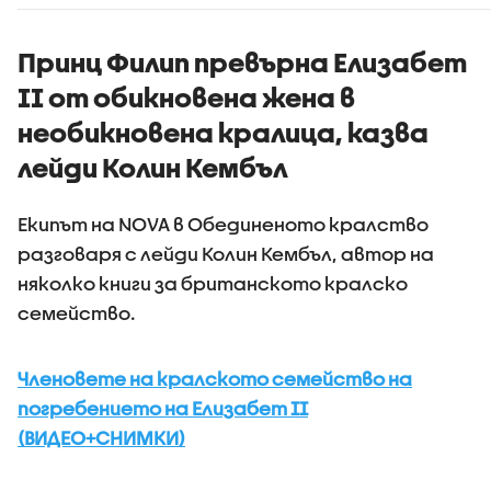
роботи да
и
навлязат скоро в
домакинствата,
Принц Филип превърна Елизабет
смята футуролог
II от обикновена жена в
необикновена кралица, казва
лейди Колин Кембъл
Екипът на NOVA в Обединеното кралство
разговаря с лейди Колин Кембъл, автор на
няколко книги за британското кралско
семейство.
Членовете на кралското семейство на
погребението на Елизабет II
(ВИДЕО+СНИМКИ)