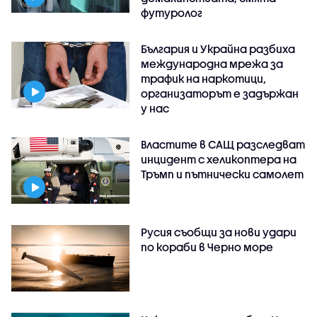
футуролог
България и Украйна разбиха
международна мрежа за
трафик на наркотици,
организаторът е задържан
у нас
Властите в САЩ разследват
инцидент с хеликоптера на
Тръмп и пътнически самолет
Русия съобщи за нови удари
по кораби в Черно море