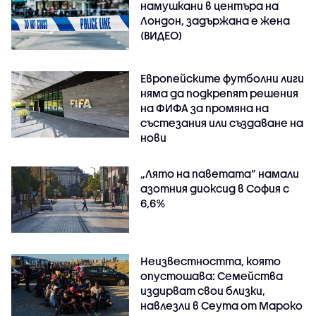
намушкани в центъра на
Лондон, задържана е жена
(ВИДЕО)
Европейските футболни лиги
няма да подкрепят решения
на ФИФА за промяна на
състезания или създаване на
нови
„Лято на паветата“ намали
азотния диоксид в София с
6,6%
Неизвестността, която
опустошава: Семейства
издирват свои близки,
навлезли в Сеута от Мароко