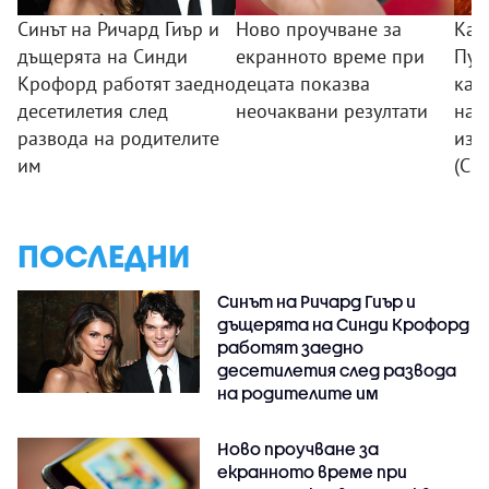
Синът на Ричард Гиър и
Ново проучване за
Кат
дъщерята на Синди
екранното време при
Пуб
Крофорд работят заедно
децата показва
кад
десетилетия след
неочаквани резултати
най
развода на родителите
изо
им
(СН
ПОСЛЕДНИ
Синът на Ричард Гиър и
дъщерята на Синди Крофорд
работят заедно
десетилетия след развода
на родителите им
Ново проучване за
екранното време при