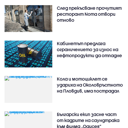
След прекъсване прочутият
ресторант Noma отвори
отново
Кабинетът предлага
ограничението за износ на
нефтопродукти да отпадне
Кола и мотоциклет се
удариха на Околовръстното
на Пловдив, има пострадал
Български екип засне част
от кадрите на саундтрака
към филма „Одисея“