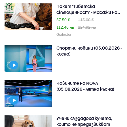
Пакет "Тибетска
скъпоценност" - масажи на
ця..
57.50 €
115.00 €
112.46 лв
224.92 лв
Grabo.bg
Спортни новини (05.08.2026 -
късна)
Новините на NOVA
(05.08.2026 - лятна късна)
Учени създадоха кучета,
които не предизвикват