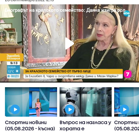
Спортни новини
Въпрос на нагласа у
Спортни 
(05.08.2026 - късна)
хората е
(05.08.202
хуманоидните
следобед