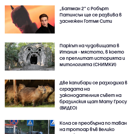
„Батман 2“ с Робърт
Патинсън ще се развива в
заснежен Готъм Сити
Паркът на чудовищата в
Италия - мястото, в което
се преплитат историята и
митологията (СНИМКИ)
Две капибари се разходиха в
сградата на
законодателния съвет на
бразилския щат Мату Гросу
(ВИДЕО)
Кола се преобърна по таван
на тротоар във Велико