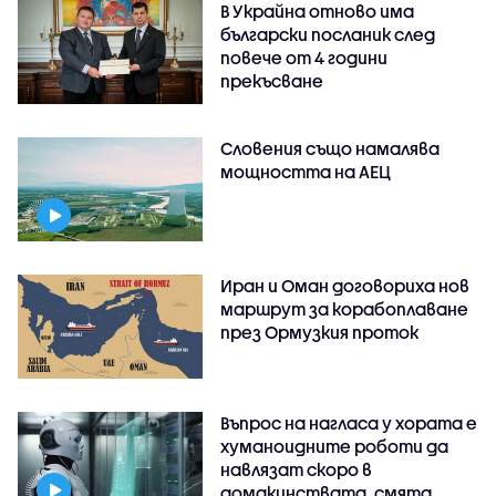
В Украйна отново има
български посланик след
повече от 4 години
прекъсване
Словения също намалява
мощността на АЕЦ
Иран и Оман договориха нов
маршрут за корабоплаване
през Ормузкия проток
Въпрос на нагласа у хората е
хуманоидните роботи да
навлязат скоро в
домакинствата, смята