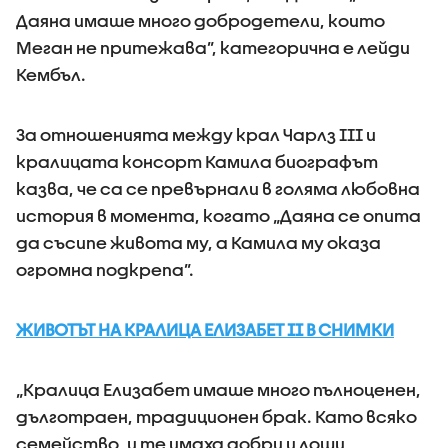
Даяна имаше много добродетели, които
Меган не притежава”, категорична е лейди
Кембъл.
За отношенията между крал Чарлз III и
кралицата консорт Камила биографът
казва, че са се превърнали в голяма любовна
история в момента, когато „Даяна се опита
да съсипе живота му, а Камила му оказа
огромна подкрепа”.
ЖИВОТЪТ НА КРАЛИЦА ЕЛИЗАБЕТ II В СНИМКИ
„Кралица Елизабет имаше много пълноценен,
дълготраен, традиционен брак. Като всяко
семейство, и те имаха добри и лоши