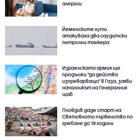
алергии
Йеменските хути
атакуваха два саудитски
петролни танкера
Израелската армия ще
продължи "да действа
изпреварващо" в Газа, заяви
началникът на Генералния
щаб
Пловдив даде старт на
Световното първенство по
гребане до 19 години