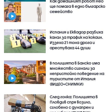
Как домашният робот Нео
ще помага в едно българско
семейство
Испания и Еквадор разбиха
канал за трафик на кокаин.
Иззеха 21 тона дрога и
арестуваха 44 души
В полицията в Банско има
множество сигнали за
непристойно поведение на
туристите от Италия
(ВИДЕО+СНИМКИ)
След гонка: Полицията в
Пловдив спря возило,
сглобено с дунапрен и