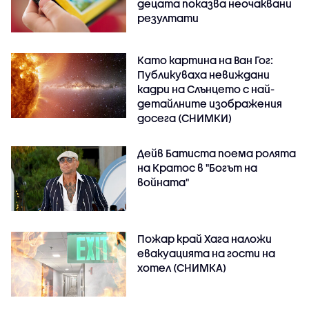
децата показва неочаквани
резултати
Като картина на Ван Гог:
Публикуваха невиждани
кадри на Слънцето с най-
детайлните изображения
досега (СНИМКИ)
Дейв Батиста поема ролята
на Кратос в "Богът на
войната"
Пожар край Хага наложи
евакуацията на гости на
хотел (СНИМКА)