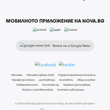
МОБИЛНОТО ПРИЛОЖЕНИЕ НА NOVA.BG
Четете ни в Google News
Реклама
Реклама избори 2026
Разпространение на канали
Тарифа за откъси
Доставчици
Контакти
Общи условия
Поверителност
Политика ЛД
Правила за ползване
Етика и съответствие
Платени публикации
© 2026 Нова Броудкастинг Груп ЕООД. Всички права запазени.