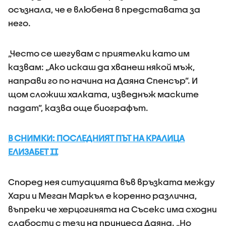
осъзнала, че е влюбена в представата за
него.
„Често се шегувам с приятелки като им
казвам: „Ако искаш да хванеш някой мъж,
направи го по начина на Даяна Спенсър”. И
щом сложиш халката, изведнъж маските
падат”, казва още биографът.
В СНИМКИ: ПОСЛЕДНИЯТ ПЪТ НА КРАЛИЦА
ЕЛИЗАБЕТ II
Според нея ситуацията във връзката между
Хари и Меган Маркъл е коренно различна,
въпреки че херцогинята на Съсекс има сходни
слабости с тези на принцеса Даяна. „Но