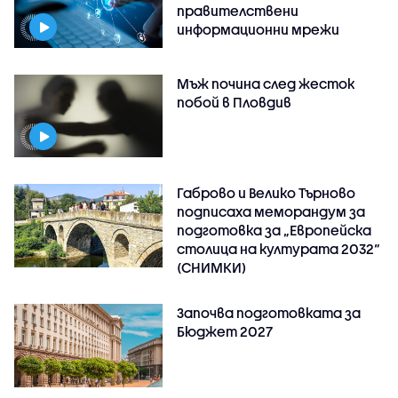
правителствени
информационни мрежи
Мъж почина след жесток
побой в Пловдив
Габрово и Велико Търново
подписаха меморандум за
подготовка за „Европейска
столица на културата 2032“
(СНИМКИ)
Започва подготовката за
Бюджет 2027