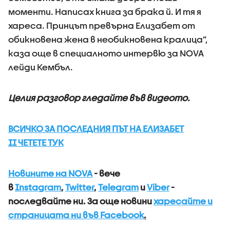
моменти. Написах книга за брака й. И тя я
хареса. Принцът превърна Елизабет от
обикновена жена в необикновена кралица”,
каза още в специалното интервю за NOVA
лейди Кембъл.
Целия разговор гледайте във видеото.
ВСИЧКО ЗА ПОСЛЕДНИЯ ПЪТ НА ЕЛИЗАБЕТ
II ЧЕТЕТЕ ТУК
Новините на NOVA
- вече
в
Instagram
,
Twitter
,
Telegram
и
Viber
-
последвайте ни.
За още новини
харесайте и
страницата ни във Facebook
.