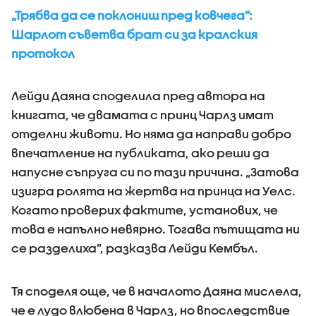
„Трябва да се поклониш пред ковчега”:
Шарлот съветва брат си за кралския
протокол
Лейди Даяна споделила пред автора на
книгата, че двамата с принц Чарлз имат
отделни животи. Но няма да направи добро
впечатление на публиката, ако реши да
напусне съпруга си по тази причина. „Затова
изигра ролята на жертва на принца на Уелс.
Когато проверих фактите, установих, че
това е напълно невярно. Тогава пътищата ни
се разделиха”, разказва Лейди Кембъл.
Тя споделя още, че в началото Даяна мислела,
че е лудо влюбена в Чарлз, но впоследствие