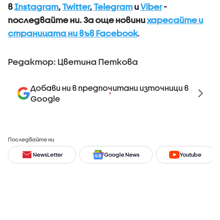
в
Instagram
,
Twitter
,
Telegram
и
Viber
-
последвайте ни.
За още новини
харесайте и
страницата ни във Facebook
.
Редактор: Цветина Петкова
Добави ни в предпочитани източници в
Google
Последвайте ни
NewsLetter
Google News
Youtube