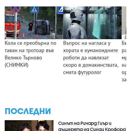
Кола се преобърна по
Въпрос на нагласа у
Бъл
таван на тротоар във
хората е хуманоидните
раз
Велико Търново
роботи да навлязат
мре
(СНИМКИ)
скоро в домакинствата,
нар
смята футуролог
орг
зад
ПОСЛЕДНИ
Синът на Ричард Гиър и
дъщерята на Синди Крофорд