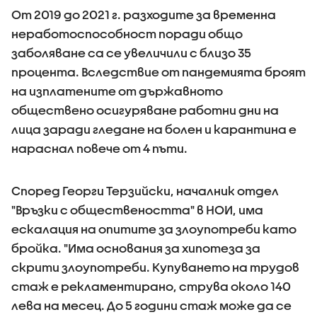
От 2019 до 2021 г. разходите за временна
неработоспособност поради общо
заболяване са се увеличили с близо 35
процента. Вследствие от пандемията броят
на изплатените от държавното
обществено осигуряване работни дни на
лица заради гледане на болен и карантина е
нараснал повече от 4 пъти.
Според Георги Терзийски, началник отдел
"Връзки с обществеността" в НОИ, има
ескалация на опитите за злоупотреби като
бройка. "Има основания за хипотеза за
скрити злоупотреби. Купуването на трудов
стаж е рекламентирано, струва около 140
лева на месец. До 5 години стаж може да се