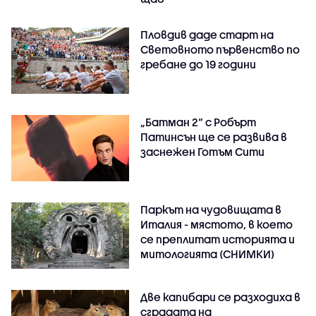
Пловдив даде старт на
Световното първенство по
гребане до 19 години
„Батман 2“ с Робърт
Патинсън ще се развива в
заснежен Готъм Сити
Паркът на чудовищата в
Италия - мястото, в което
се преплитат историята и
митологията (СНИМКИ)
Две капибари се разходиха в
сградата на