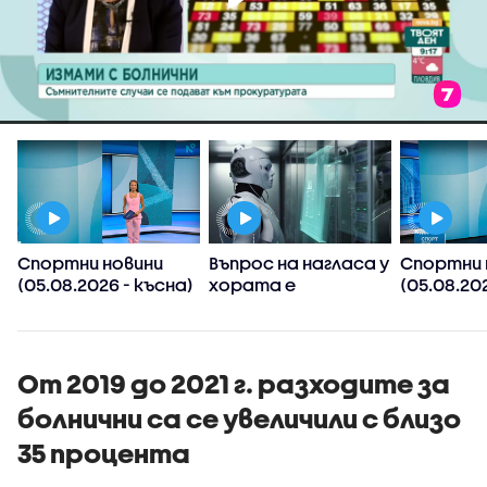
Спортни новини
Въпрос на нагласа у
Спортни 
(05.08.2026 - късна)
хората е
(05.08.202
хуманоидните
следобед
роботи да
и
навлязат скоро в
домакинствата,
От 2019 до 2021 г. разходите за
смята футуролог
болнични са се увеличили с близо
35 процента