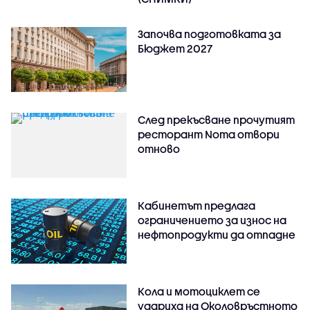
Започва подготовката за
Бюджет 2027
След прекъсване прочутият
ресторант Noma отвори
отново
Кабинетът предлага
ограничението за износ на
нефтопродукти да отпадне
Кола и мотоциклет се
удариха на Околовръстното