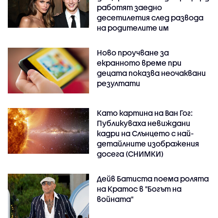
работят заедно
десетилетия след развода
на родителите им
Ново проучване за
екранното време при
децата показва неочаквани
резултати
Като картина на Ван Гог:
Публикуваха невиждани
кадри на Слънцето с най-
детайлните изображения
досега (СНИМКИ)
Дейв Батиста поема ролята
на Кратос в "Богът на
войната"