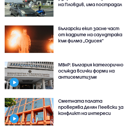
на Пловдив, има пострадал
Български екип засне част
от кадрите на саундтрака
към филма „Одисея“
МВнР: България категорично
осъжда всички форми на
антисемитизъм
Сметната палата
проверява Делян Пеевски за
конфликт на интереси