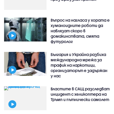
Въпрос на нагласа у хората е
хуманоидните роботи да
навлязат скоро в
домакинствата, смята
футуролог
България и Украйна разбиха
международна мрежа за
трафик на наркотици,
организаторът е задържан
у нас
Властите в САЩ разследват
инцидент с хеликоптера на
Тръмп и пътнически самолет