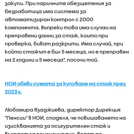
закупи. При паричните обезщетения за
безработица има система за
автоматизиран контрол с 2000
компонента. Въпреки това има случаи на
преправени данни за стаж, които при
проверка, биват разкрити. Има случай, при
който стажът е бил 5 месеца, но е преправен
на 2 години и 5 месеца", посочи той.
НОИ обяви сумата за купуване на стаж през
2023 г.
Любомира Язаджиева, директор Дирекция
"Пенсии" в НОИ, споделя, че повишаването на
изискванията за осигурителен стаж и
възраст за пенсиониране, водят до