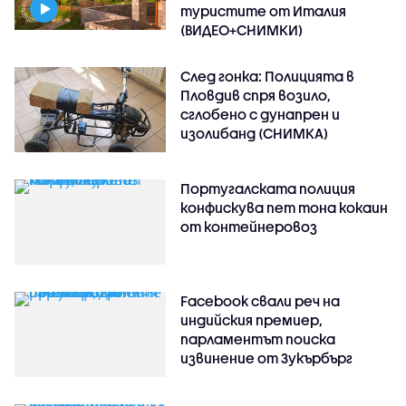
туристите от Италия
(ВИДЕО+СНИМКИ)
След гонка: Полицията в
Пловдив спря возило,
сглобено с дунапрен и
изолибанд (СНИМКА)
Португалската полиция
конфискува пет тона кокаин
от контейнеровоз
Facebook свали реч на
индийския премиер,
парламентът поиска
извинение от Зукърбърг