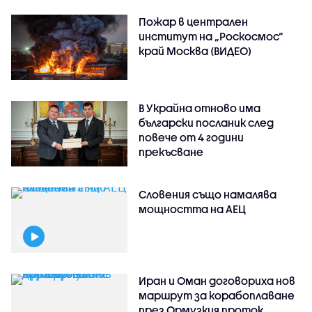
Пожар в централен
институт на „Роскосмос“
край Москва (ВИДЕО)
В Украйна отново има
български посланик след
повече от 4 години
прекъсване
Словения също намалява
мощността на АЕЦ
Иран и Оман договориха нов
маршрут за корабоплаване
през Ормузкия проток