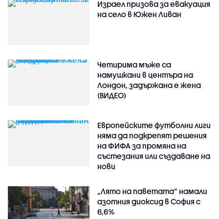
Израел призова за евакуация
на село в Южен Ливан
Четирима мъже са
намушкани в центъра на
Лондон, задържана е жена
(ВИДЕО)
Европейските футболни лиги
няма да подкрепят решения
на ФИФА за промяна на
състезания или създаване на
нови
„Лято на паветата“ намали
азотния диоксид в София с
6,6%