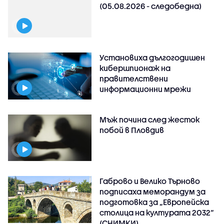
(05.08.2026 - следобедна)
Установиха дългогодишен
кибершпионаж на
правителствени
информационни мрежи
Мъж почина след жесток
побой в Пловдив
Габрово и Велико Търново
подписаха меморандум за
подготовка за „Европейска
столица на културата 2032“
(СНИМКИ)