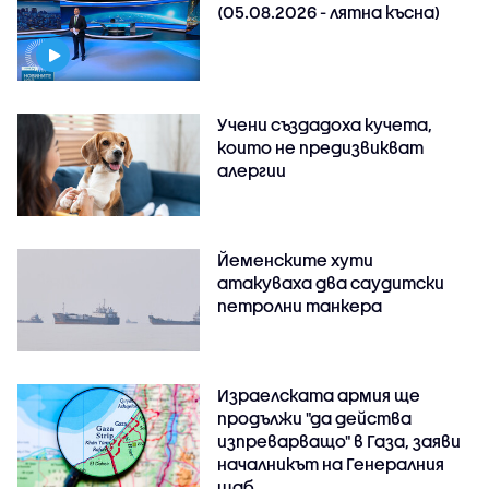
(05.08.2026 - лятна късна)
Учени създадоха кучета,
които не предизвикват
алергии
Йеменските хути
атакуваха два саудитски
петролни танкера
Израелската армия ще
продължи "да действа
изпреварващо" в Газа, заяви
началникът на Генералния
щаб