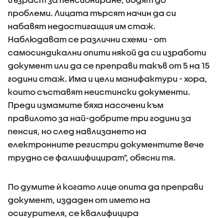
проблеми. Лицата търсят начин да си
набавят недостигащия им стаж.
Наблюдават се различни схеми - от
самосиндикални опити някой да си изработи
документ или да се преправи такъв от 5 на 15
години стаж. Има и цели манифактури - хора,
които съставят неистински документи.
Преди измамите бяха насочени към
правилото за най-добрите три години за
пенсия, но след навлизането на
електронните регистри документите вече
трудно се фалшифицират", обясни тя.
По думите ѝ когато лице опита да преправи
документ, издаден от името на
осигурителя, се квалифицира