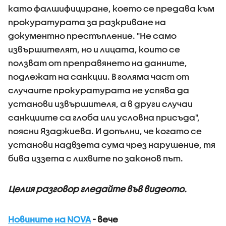
като фалшифициране, което се предава към
прокуратурата за разкриване на
документно престъпление. "Не само
извършителят, но и лицата, които се
ползват от преправянето на данните,
подлежат на санкции. В голяма част от
случаите прокуратурата не успява да
установи извършителя, а в други случаи
санкциите са глоба или условна присъда",
поясни Язаджиева. И допълни, че когато се
установи надвзета сума чрез нарушение, тя
бива иззета с лихвите по законов път.
Целия разговор гледайте във видеото.
Новините на NOVA
- вече