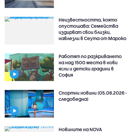
Неизвестността, която
опустошава: Семейства
издирват свои близки,
навлезли в Сеута от Мароко
Работят по разкриването
на над 1500 места в нови
ясли и детски градини в
София
Спортни новини (05.08.2026 -
следобедна)
Новините на NOVA