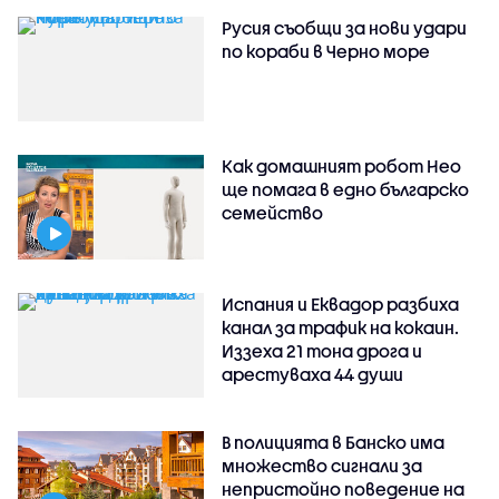
Русия съобщи за нови удари
по кораби в Черно море
Как домашният робот Нео
ще помага в едно българско
семейство
Испания и Еквадор разбиха
канал за трафик на кокаин.
Иззеха 21 тона дрога и
арестуваха 44 души
В полицията в Банско има
множество сигнали за
непристойно поведение на