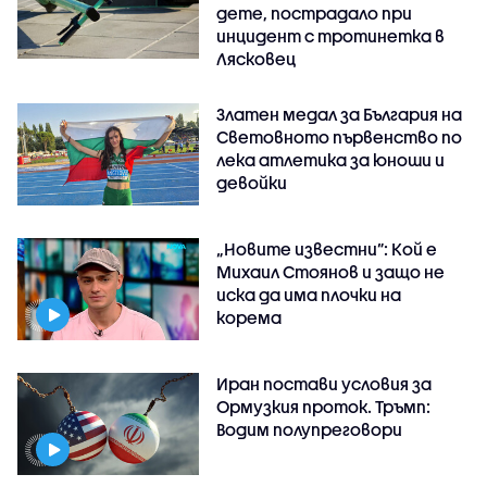
дете, пострадало при
инцидент с тротинетка в
Лясковец
Златен медал за България на
Световното първенство по
лека атлетика за юноши и
девойки
„Новите известни”: Кой е
Михаил Стоянов и защо не
иска да има плочки на
корема
Иран постави условия за
Ормузкия проток. Тръмп:
Водим полупреговори