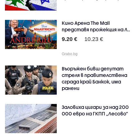
Кино Арена The Mall
представя прожекция на Л..
9.20 €
10.23 €
Grabo.bg
Въоръжен бивш депутат
стреля в правителствена
сграда край Банкок, има
ранени
Заловиха цигари за над 200
000 евро на ГКПП „Лесово”