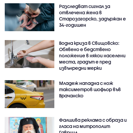
Разследват сигнал за
отвлечена жена в
Старозагорско, задържан е
34-годишен
Водна криза в Свищовско:
Обявено е бедствено
положение в някои населени
места, градът е пред
извънредни мерки
Младеж нападна с нож
таксиметров шофьор във
Врачанско
Фалшива реклама с образа и
гласа на митрополит
Гавриил