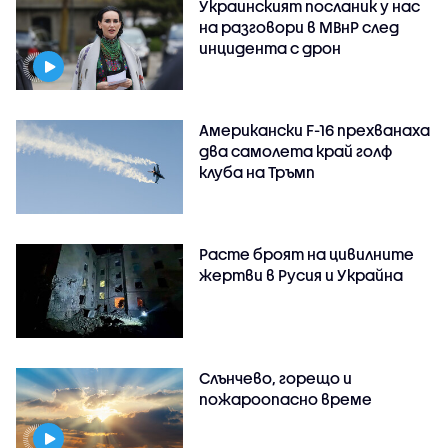
Украинският посланик у нас
на разговори в МВнР след
инцидента с дрон
Американски F-16 прехванаха
два самолета край голф
клуба на Тръмп
Расте броят на цивилните
жертви в Русия и Украйна
Слънчево, горещо и
пожароопасно време