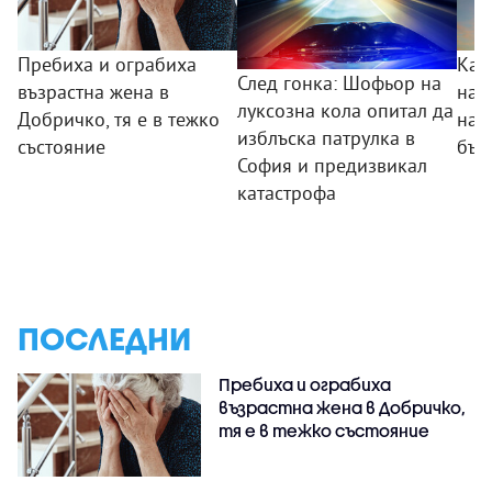
Пребиха и ограбиха
Как
След гонка: Шофьор на
възрастна жена в
на 
луксозна кола опитал да
Добричко, тя е в тежко
нав
изблъска патрулка в
състояние
бъл
София и предизвикал
катастрофа
ПОСЛЕДНИ
Пребиха и ограбиха
възрастна жена в Добричко,
тя е в тежко състояние