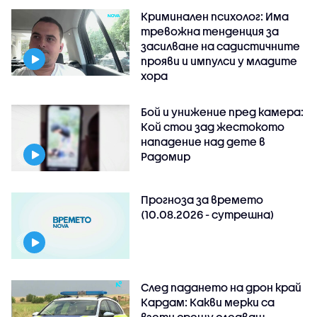
Криминален психолог: Има
тревожна тенденция за
засилване на садистичните
прояви и импулси у младите
хора
Бой и унижение пред камера:
Кой стои зад жестокото
нападение над дете в
Радомир
Прогноза за времето
(10.08.2026 - сутрешна)
След падането на дрон край
Кардам: Какви мерки са
взети срещу следващ