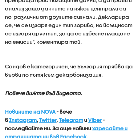
препраща пристигащите данни, а да прави и
анализ защо данните на някои централи са
по-различни от другите сигнали. Декларира
се, че се изгаря един тип гориво, но всъщност
се изгаря друг тип, за да се избегне плащане
на емисии", коментира той.
Сандов е категоричен, че България трябва да
върви по пътя към декарбонизация.
Повече вижте във видеото.
Новините на NOVA
- вече
в
Instagram
,
Twitter
,
Telegram
и
Viber
-
последвайте ни.
За още новини
харесайте и
страницата ни във Facebook
.