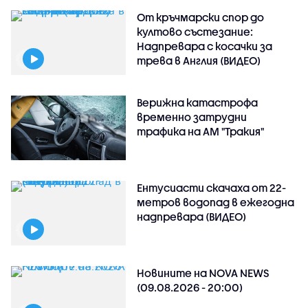
От кръчмарски спор до
култово състезание:
Надпревара с косачки за
трева в Англия (ВИДЕО)
Верижна катастрофа
временно затрудни
трафика на АМ "Тракия"
Ентусиасти скачаха от 22-
метров водопад в ежегодна
надпревара (ВИДЕО)
Новините на NOVA NEWS
(09.08.2026 - 20:00)