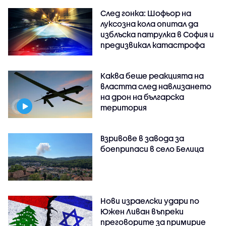
След гонка: Шофьор на
луксозна кола опитал да
изблъска патрулка в София и
предизвикал катастрофа
Каква беше реакцията на
властта след навлизането
на дрон на българска
територия
Взривове в завода за
боеприпаси в село Белица
Нови израелски удари по
Южен Ливан въпреки
преговорите за примирие