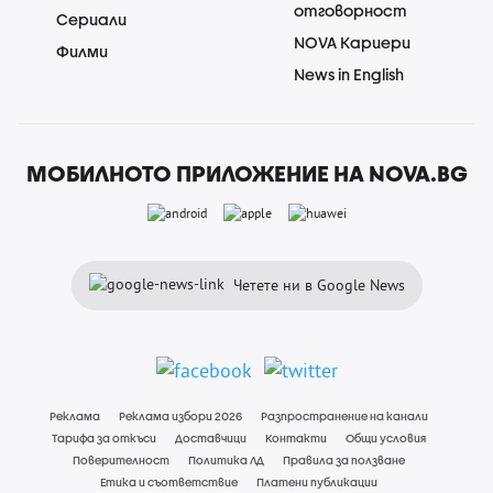
отговорност
Сериали
NOVA Кариери
Филми
News in English
МОБИЛНОТО ПРИЛОЖЕНИЕ НА NOVA.BG
Четете ни в Google News
Реклама
Реклама избори 2026
Разпространение на канали
Тарифа за откъси
Доставчици
Контакти
Общи условия
Поверителност
Политика ЛД
Правила за ползване
Етика и съответствие
Платени публикации