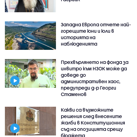
Западна Европа отчете най-
горещите юни и юли в
историята на
наблюденията
Прехвърлянето на фонда за
инвитро към НЗОК може да
доведе до
административен хаос,
предупреди д-р Георги
Стаменов
Какви са възможните
решения след внесените
жалби в Конституционния
съд на опозицията срещу
бюджета