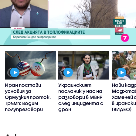
Иран постави
Украинският
Нови кад
условия за
посланик у нас на
Моджта
Ормузкия проток.
разговори в МВнР
Хаменей 
Тръмп: Водим
след инцидента с
в иранск
полупреговори
дрон
(ВИДЕО)