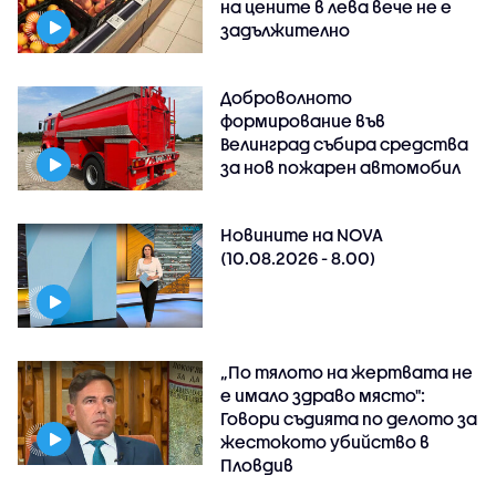
на цените в лева вече не е
задължително
Доброволното
формирование във
Велинград събира средства
за нов пожарен автомобил
Новините на NOVA
(10.08.2026 - 8.00)
„По тялото на жертвата не
е имало здраво място":
Говори съдията по делото за
жестокото убийство в
Пловдив