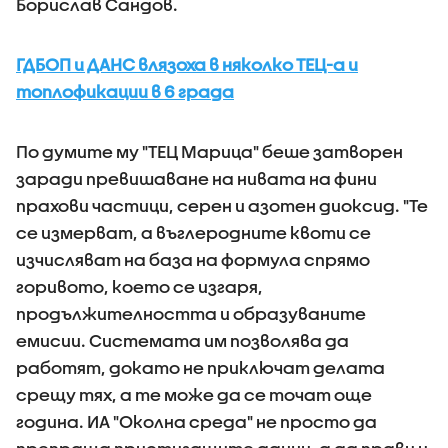
Борислав Сандов.
ГДБОП и ДАНС влязоха в няколко ТЕЦ-а и
топлофикации в 6 града
По думите му "ТЕЦ Марица" беше затворен
заради превишаване на нивата на фини
прахови частици, серен и азотен диоксид. "Те
се измерват, а въглеродните квоти се
изчисляват на база на формула спрямо
горивото, което се изгаря,
продължителността и образуваните
емисии. Системата им позволява да
работят, докато не приключат делата
срещу тях, а те може да се точат още
година. ИА "Околна среда" не просто да