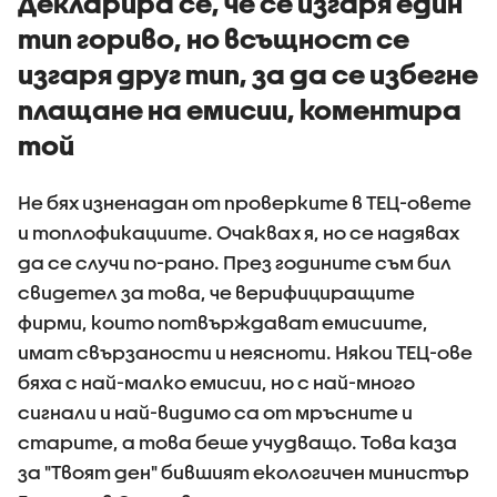
Декларира се, че се изгаря един
тип гориво, но всъщност се
изгаря друг тип, за да се избегне
плащане на емисии, коментира
той
Не бях изненадан от проверките в ТЕЦ-овете
и топлофикациите. Очаквах я, но се надявах
да се случи по-рано. През годините съм бил
свидетел за това, че верифициращите
фирми, които потвърждават емисиите,
имат свързаности и неясноти. Някои ТЕЦ-ове
бяха с най-малко емисии, но с най-много
сигнали и най-видимо са от мръсните и
старите, а това беше учудващо. Това каза
за "Твоят ден" бившият екологичен министър