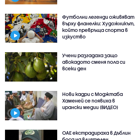
Футболни легенди оживяват
върху фланелки: Художникът,
който превръща спорта в
изкуство
Учени разгадаха защо
авокадото сменя пола си
всеки ден
Нови кадри с Моджтаба
Хаменей се появиха в
ирански медии (ВИДЕО)
ОАЕ екстрадираха в Дъблин
боса на влиятелен