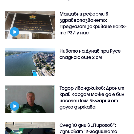
Мащабни реформи в
здравеопазването:
Предлагат закриване на 28-
те РЗИ у нас
Нивото на Дунав при Русе
спадна с още 2 см
Тодор Иванджиков: Дронът
край Кардам може да е бил
насочен към България от
друга държава
След 10 дни в „Пирогов“:
Изписват 12-годишното