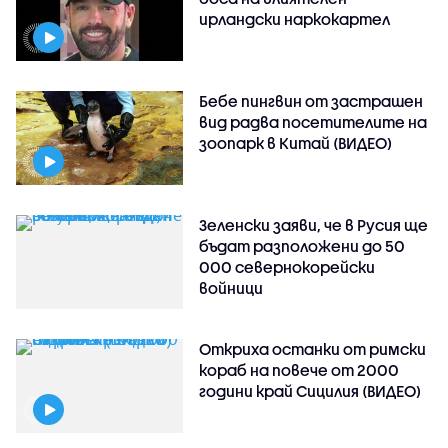
ирландски наркокартел
Бебе пингвин от застрашен
вид радва посетителите на
зоопарк в Китай (ВИДЕО)
Зеленски заяви, че в Русия ще
бъдат разположени до 50
000 севернокорейски
войници
Откриха останки от римски
кораб на повече от 2000
години край Сицилия (ВИДЕО)