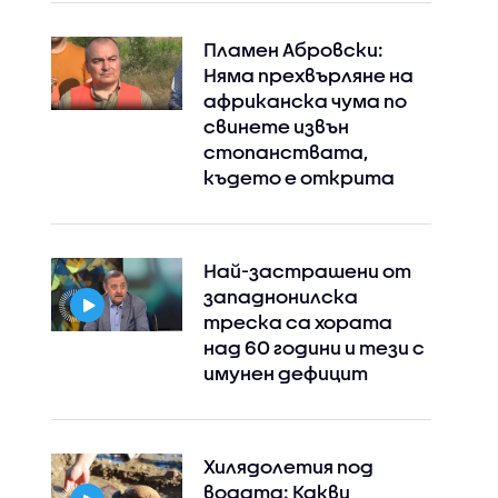
Пламен Абровски:
Няма прехвърляне на
африканска чума по
свинете извън
стопанствата,
където е открита
Най-застрашени от
западнонилска
треска са хората
над 60 години и тези с
имунен дефицит
Хилядолетия под
водата: Какви