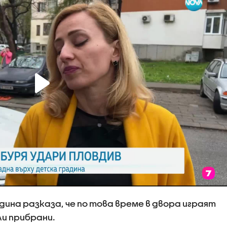
на разказа, че по това време в двора играят
ли прибрани.