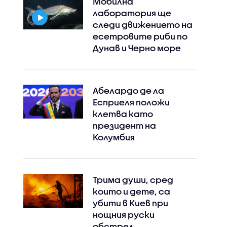
Мобилна
лаборатория ще
следи движението на
есетровите риби по
Дунав и Черно море
Абелардо де ла
Есприеля положи
клетва като
президент на
Колумбия
Трима души, сред
които и дете, са
убити в Киев при
нощния руски
обстрел