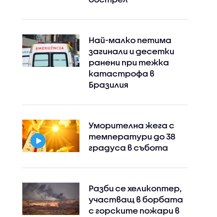
Най-малко петима
загинали и десетки
ранени при тежка
катастрофа в
Бразилия
Уморителна жега с
температури до 38
градуса в събота
Разби се хеликоптер,
Instagram
Facebook
участващ в борбата
с горските пожари в