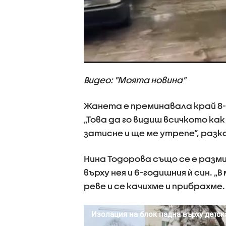
Видео: "Моята новина"
Жанета е преминавала край 8-
„Това да го видиш всичкото как
затисне и ще ме утрепе”, раз
Нина Тодорова също се е разм
върху нея и 6-годишния ѝ син. „
реве и се качихме и прибрахме