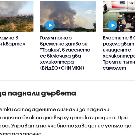
ламна в
Голям пожар
Властите в
н квартал
временно затвори
разследват
"Тракия", в гасенето
инцидент с
се включиха два
хеликоптера
хеликоптера
Тръмп и път
(ВИДЕО+СНИМКИ)
самолет
за паднали дървета
сетки са подадените сигнали за паднали
олация на блок падна върху детска градина. При
ра. Управата на учебното заведение успяла да
ята да започне.