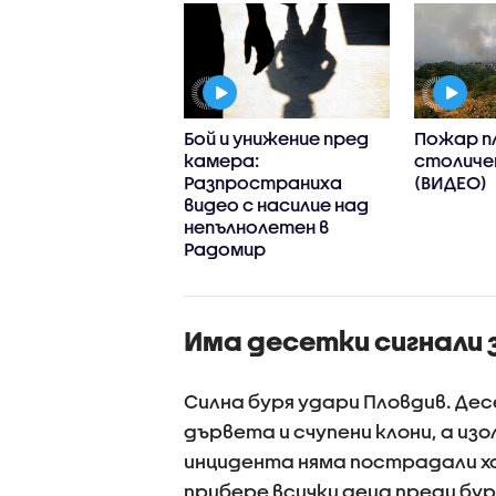
малко 21 жертви
Бой и унижение пред
Пожар п
сетки ранени при
камера:
столиче
 масирани удари
Разпространиха
(ВИДЕО)
райна
видео с насилие над
непълнолетен в
Радомир
Има десетки сигнали 
Силна буря удари Пловдив. Де
дървета и счупени клони, а из
инцидента няма пострадали хо
прибере всички деца преди бур