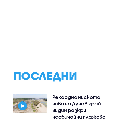
 САЩ
Четирима мъже са
„Днес трябваше 
намушкани в центъра
денят на сватб
на Лондон,
ни“: Близки на
 на
задържана е жена
загиналата в
нически
(ВИДЕО)
катастрофа Да
искат арест за
шофьор на тир
ПОСЛЕДНИ
Рекордно ниското
ниво на Дунав край
Видин разкри
необичайни плажове