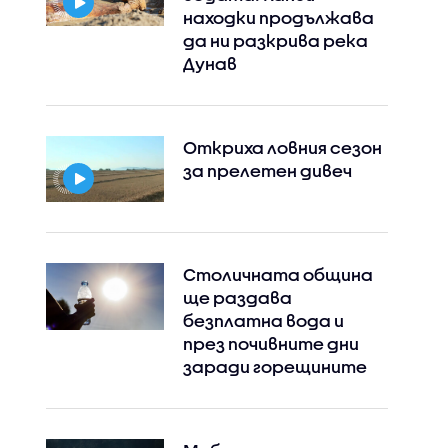
находки продължава
да ни разкрива река
Дунав
Откриха ловния сезон
за прелетен дивеч
Столичната община
ще раздава
безплатна вода и
през почивните дни
заради горещините