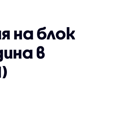
я на блок
ина в
)