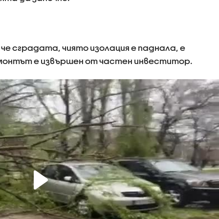
че сградата, чиято изолация е паднала, е
монтът е извършен от частен инвеститор.