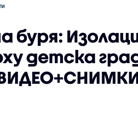
ТИ
а буря: Изолаци
рху детска град
(ВИДЕО+СНИМКИ