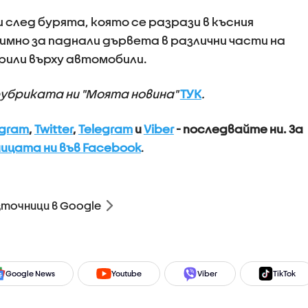
 след бурята, която се разрази в късния
димно за паднали дървета в различни части на
арили върху автомобили.
рубриката ни "Моята новина"
ТУК
.
agram
,
Twitter
,
Telegram
и
Viber
- последвайте ни.
За
ицата ни във Facebook
.
зточници в Google
Google News
Youtube
Viber
TikTok