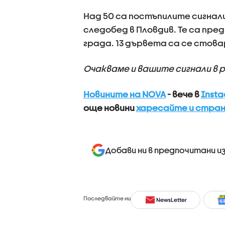
Над 50 са постъпилите сигнали
следобед в Пловдив. Те са пре
града. 13 дървета са се стов
Очакваме и вашите сигнали в 
Новините на NOVA
- вече в
Inst
още новини
харесайте и стран
Добави ни в предпочитани и
Последвайте ни
NewsLetter