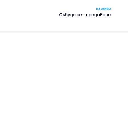
НА ЖИВО
Събуди се – предаване