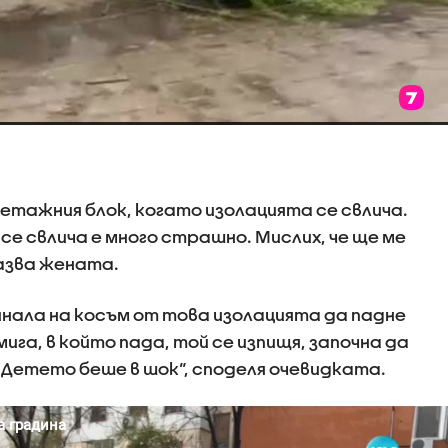
етажния блок, когато изолацията се свлича.
 се свлича е много страшно. Мислих, че ще ме
казва жената.
инала на косъм от това изолацията да падне
В мига, в който пада, той се изпищя, започна да
. Детето беше в шок“, споделя очевидката.