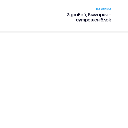
НА ЖИВО
Здравей, България –
сутрешен блок