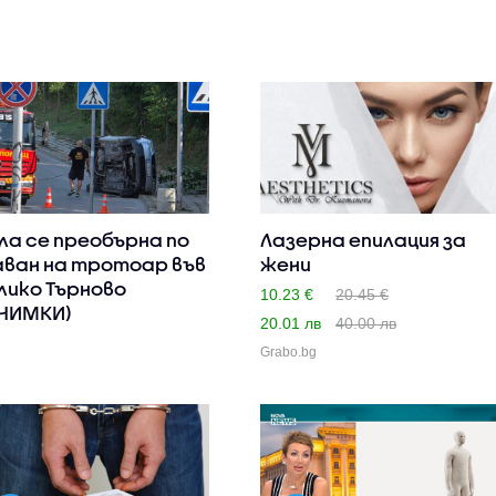
ла се преобърна по
Лазерна епилация за
ван на тротоар във
жени
лико Търново
10.23 €
20.45 €
НИМКИ)
20.01 лв
40.00 лв
Grabo.bg