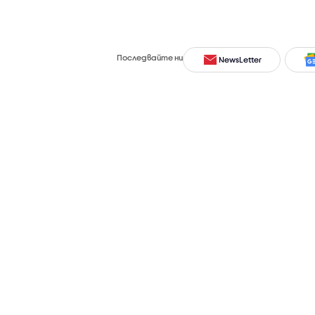
Последвайте ни
NewsLetter