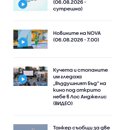
(06.08.2026 -
сутрешна)
Instagram
Facebook
Новините на NOVA
(06.08.2026 - 7.00)
Кучета и стопаните
им гледаха
„Въздушният Бъд“ на
кино под открито
небе в Лос Анджелис
(ВИДЕО)
Танкер съобщи за две