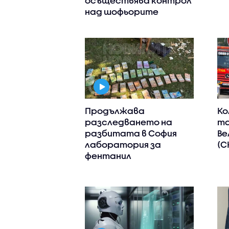
осъществява контрол
над шофьорите
Продължава
Ко
разследването на
та
разбитата в София
Ве
лаборатория за
(С
фентанил