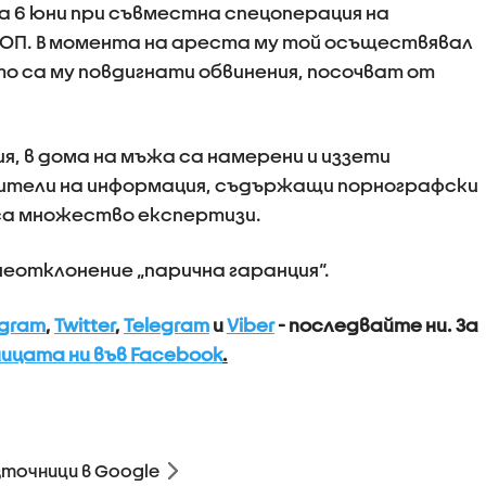
 на 6 юни при съвместна спецоперация на
БОП. В момента на ареста му той осъществявал
о са му повдигнати обвинения, посочват от
, в дома на мъжа са намерени и иззети
ители на информация, съдържащи порнографски
са множество експертизи.
 неотклонение „парична гаранция“.
agram
,
Twitter
,
Telegram
и
Viber
- последвайте ни.
За
ицата ни във Facebook
.
зточници в Google