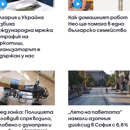
лгария и Украйна
Как домашният робот
збиха
Нео ще помага в едно
ждународна мрежа
българско семейство
 трафик на
ркотици,
ганизаторът е
държан у нас
ед гонка: Полицията
„Лято на паветата“
Пловдив спря возило,
намали азотния
лобено с дунапрен и
диоксид в София с 6,6%