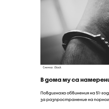
Снимка: iStock
В дома му са намере
Повдигнаха обвинения на 51-г
за разпространение на порно