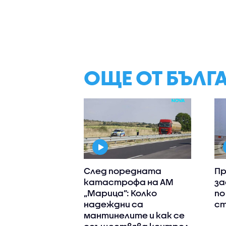
ОЩЕ ОТ БЪЛГ
След поредната
П
катастрофа на АМ
за
„Марица”: Колко
по
надеждни са
с
мантинелите и как се