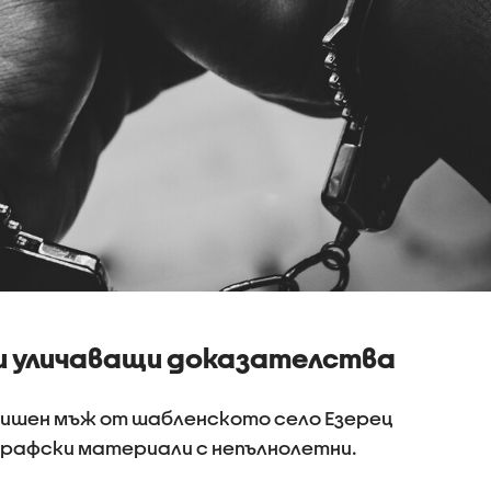
ни уличаващи доказателства
одишен мъж от шабленското село Езерец
графски материали с непълнолетни.