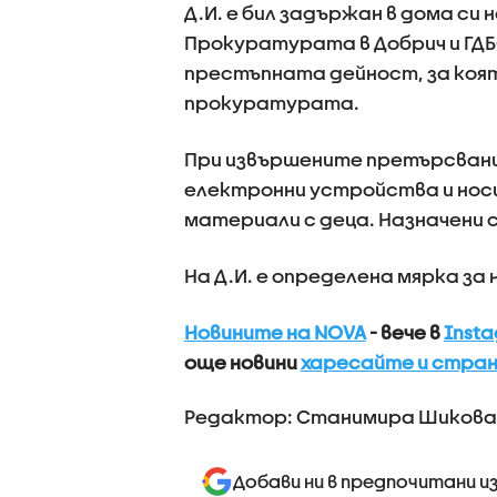
Д.И. е бил задържан в дома си
Прокуратурата в Добрич и ГД
престъпната дейност, за коят
прокуратурата.
При извършените претърсвания
електронни устройства и нос
материали с деца. Назначени 
На Д.И. е определена мярка за
Новините на NOVA
- вече в
Inst
още новини
харесайте и стран
Редактор: Станимира Шикова
Добави ни в предпочитани и