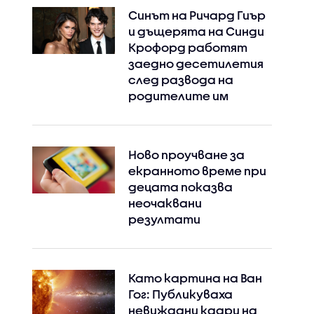
Синът на Ричард Гиър
и дъщерята на Синди
Крофорд работят
заедно десетилетия
след развода на
родителите им
Ново проучване за
екранното време при
децата показва
неочаквани
резултати
Като картина на Ван
Гог: Публикуваха
невиждани кадри на