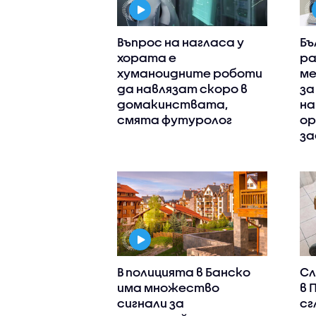
Въпрос на нагласа у
Бъ
хората е
ра
хуманоидните роботи
ме
да навлязат скоро в
за
домакинствата,
на
смята футуролог
ор
за
В полицията в Банско
Сл
има множество
в 
сигнали за
сг