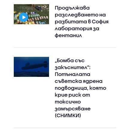
Продължава
разследването на
разбитата в София
лаборатория за
фентанил
„Бомба със
закъснител“:
Потъналата
съветска ядрена
подводница, която
крие риск от
токсично
замърсяване
(СНИМКИ)