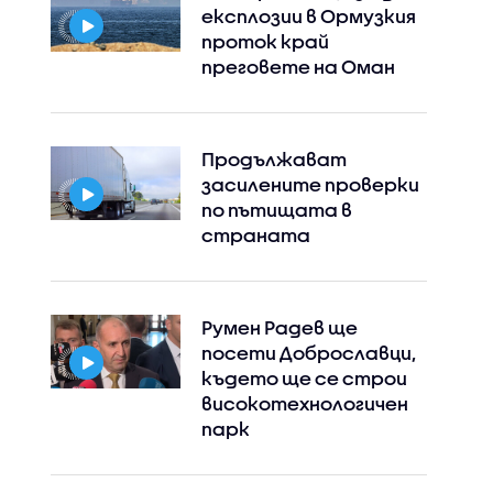
експлозии в Ормузкия
проток край
преговете на Оман
Продължават
засилените проверки
по пътищата в
страната
Румен Радев ще
посети Доброславци,
където ще се строи
високотехнологичен
парк