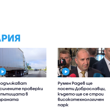
АРИЯ
родължават
Румен Радев ще
силените проверки
посети Доброславци,
 пътищата в
където ще се строи
траната
високотехнологичен
парк