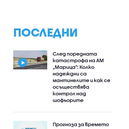
ПОСЛЕДНИ
След поредната
катастрофа на АМ
„Марица”: Колко
надеждни са
мантинелите и как се
осъществява
контрол над
шофьорите
Прогноза за времето