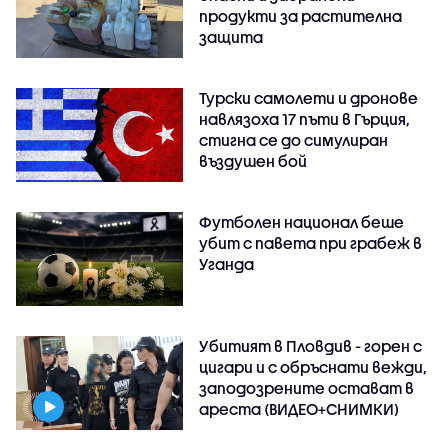
продукти за растителна
защита
Турски самолети и дронове
навлязоха 17 пъти в Гърция,
стигна се до симулиран
въздушен бой
Футболен национал беше
убит с павета при грабеж в
Уганда
Убитият в Пловдив - горен с
цигари и с обръснати вежди,
заподозрените остават в
ареста (ВИДЕО+СНИМКИ)