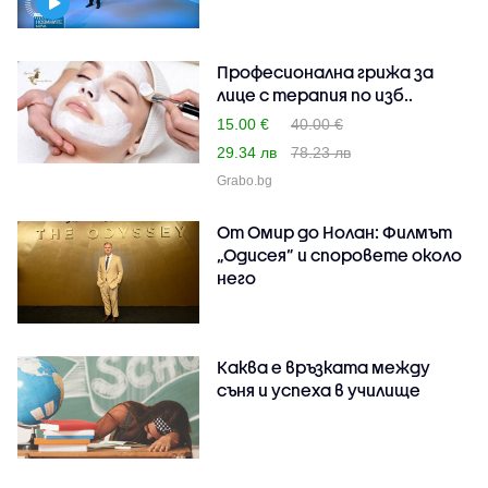
Професионална грижа за
лице с терапия по изб..
15.00 €
40.00 €
29.34 лв
78.23 лв
Grabo.bg
От Омир до Нолан: Филмът
„Одисея” и споровете около
него
Каква е връзката между
съня и успеха в училище