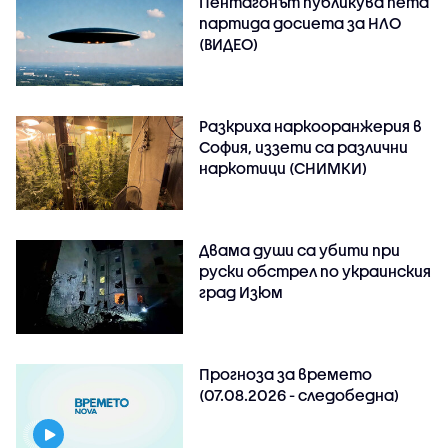
Пентагонът публикува пета
партида досиета за НЛО
(ВИДЕО)
Разкриха наркооранжерия в
София, иззети са различни
наркотици (СНИМКИ)
Двама души са убити при
руски обстрeл по украинския
град Изюм
Прогноза за времето
(07.08.2026 - следобедна)