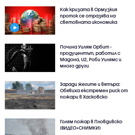
Как кризата в Ормузкия
проток се отразява на
световната икономика
Почина Уилям Орбит -
продуцентът, работил с
Мадона, U2, Роби Уилямс и
много други
Заради жегите и вятъра:
Обявиха екстремен риск от
пожари в Хасковско
Голям пожар в Пловдивско
(ВИДЕО+СНИМКИ)