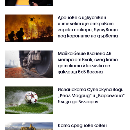
Дронове с изкуствен
интелект ще откриват
горски пожари, бушуващи
под короните на дървета
Майка беше влачена 45
метра от влак, след като
детската ѝ количка се
заклещи във вагона
Испанската Суперкупа води
„Реал Мадрид“ и „Барселона“
близо до България
Като средновековен