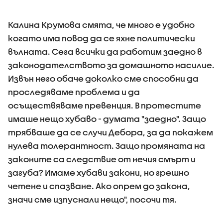
Калина Крумова смята, че много е удобно
когато има повод да се яхне политически
вълната. Сега всички да работим заедно в
законодателството за домашното насилие.
Извън него обаче доколко сме способни да
проследяваме проблема и да
осъществяваме превенция. В протестите
имаше нещо хубаво - думата "заедно". Защо
трябваше да се случи Дебора, за да покажем
нулева толерантност. Защо промяната на
законите са следствие от нечия смърт и
загуба? Имаме хубави закони, но грешно
четене и спазване. Ако опрем до закона,
значи сме изпуснали нещо", посочи тя.