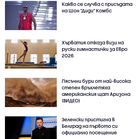
Какво се случва с присъдата
на Шон "Диди" Комбс
Хърватия отказа визи на
руски гимнастички за Евро
2026
Пясъчни бури от най-висока
степен връхлетяха
американския щат Аризона
(ВИДЕО)
Зеленски пристигна в
Белград на първото си
официално посещение