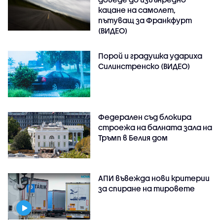
кацане на самолет,
пътуващ за Франкфурт
(ВИДЕО)
Порой и градушка удариха
Силинстренско (ВИДЕО)
Федерален съд блокира
строежа на балната зала на
Тръмп в Белия дом
АПИ въвежда нови критерии
за спиране на тировете