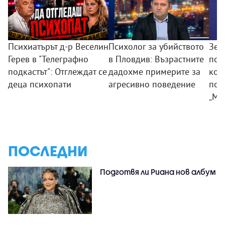
Психиатърът д-р Веселин
Психолог за убийството
Зем
Герев в "Телеграфно
в Пловдив: Възрастните
пои
подкастът": Отглеждат се
дадохме примерите за
ком
деца психопати
агресивно поведение
под
„Мл
ПОСЛЕДНИ
Подготвя ли Риана нов албум