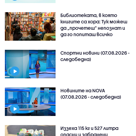
Библиотеката, в която
книгите са хора: Тук можеш
да „прочетеш“ непознат и
да го попиташ всичко
Спортни новини (07.08.2026 -
следобедна)
Новините на NOVA
(07.08.2026 - следобедна)
Иззеха 115 кг и 527 литра
опасни и забранени