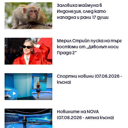
Заловиха маймуна в
Индонезия, след като
нападна и рани 17 души
Мерил Стрийп пуска на търг
костюми от „Дяволът носи
Прада 2“
Спортни новини (07.08.2026 -
късна)
Новините на NOVA
(07.08.2026 - лятна късна)