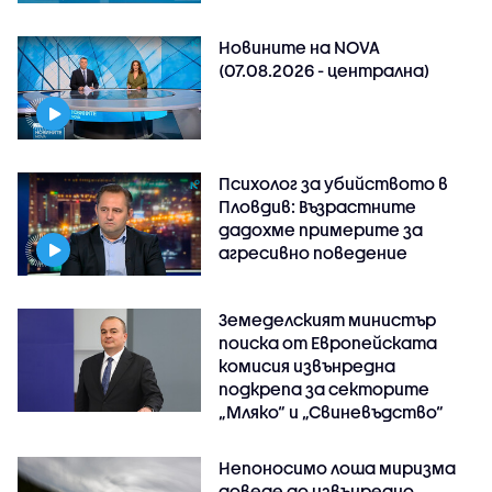
Новините на NOVA
(07.08.2026 - централна)
Психолог за убийството в
Пловдив: Възрастните
дадохме примерите за
агресивно поведение
Земеделският министър
поиска от Европейската
комисия извънредна
подкрепа за секторите
„Мляко“ и „Свиневъдство“
Непоносимо лоша миризма
доведе до извънредно