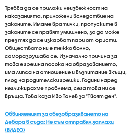
Трябва да се приложи неизбежност на
наказанията, приложени вследствие на
законите. Имаме вратички, пропуските в
законите се правят умишлено, за да може
през тях да се изкарват пари от юристи.
Обществото ни е тежко болно,
саморазрушава се. Изначално причина за
това е грешна посока на образованието,
има липса на отношение и възпитание вкъщи,
плод на родителски грешки. Години наред
неглижирахме проблема, сега това ни се
връща. Това каза Иво Танев за "Твоят ден".
Обвиняемият за обезобразяването на
Дебора в съда: Не съм отправял заплахи
(ВИДЕО)