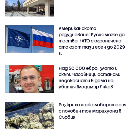
Американското
разузнаване: Русия може да
тества НАТО с ограничена
атака от тази есен до 2029
г.
Над 50 000 евро, злато и
скъпи часовници останали
недокоснати в дома на
убития Владимир Янков
Разкриха нарколаборатория
с половин тон марихуана в
Сърбия