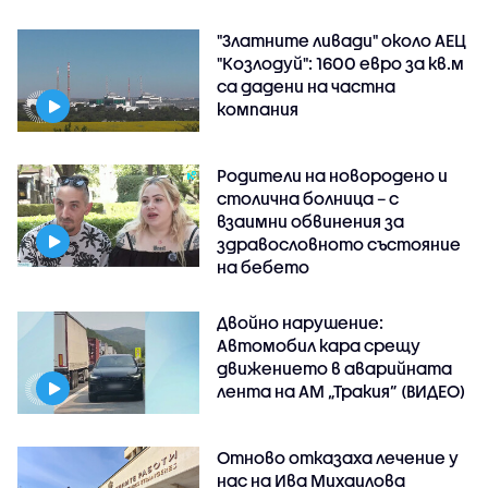
"Златните ливади" около АЕЦ
"Козлодуй": 1600 евро за кв.м
са дадени на частна
компания
Родители на новородено и
столична болница – с
взаимни обвинения за
здравословното състояние
на бебето
Двойно нарушение:
Автомобил кара срещу
движението в аварийната
лента на АМ „Тракия” (ВИДЕО)
Отново отказаха лечение у
нас на Ива Михаилова