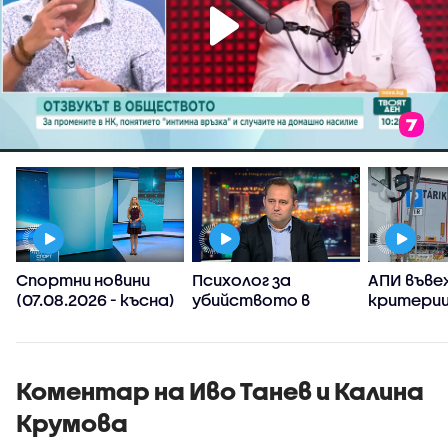
Спортни новини
Психолог за
АПИ въве
(07.08.2026 - късна)
убийството в
критерии
Пловдив:
спиране 
Възрастните
тировет
дадохме
примерите за
Коментар на Иво Танев и Калина
агресивно
Крумова
поведение