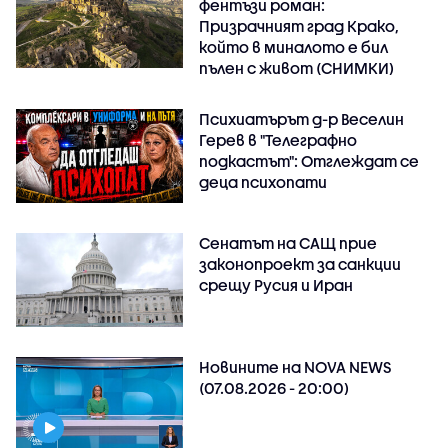
фентъзи роман:
Призрачният град Крако,
който в миналото е бил
пълен с живот (СНИМКИ)
Психиатърът д-р Веселин
Герев в "Телеграфно
подкастът": Отглеждат се
деца психопати
Сенатът на САЩ прие
законопроект за санкции
срещу Русия и Иран
Новините на NOVA NEWS
(07.08.2026 - 20:00)