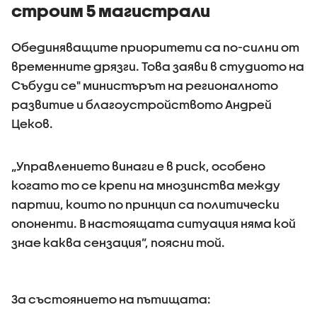
строим 5 магистрали
Обединяващите приоритети са по-силни от
временните дрязги. Това заяви в студиото на
Събуди се" министърът на регионалното
развитие и благоустройството Андрей
Цеков.
„Управлението винаги е в риск, особено
когато то се крепи на мнозинства между
партии, които по принцип са политически
опоненти. В настоящата ситуация няма кой
знае каква сензация”, поясни той.
За състоянието на пътищата: