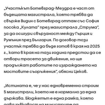
„Участъкът Ботевград-Мездра е част от
бъдещата магистрала, която трябва да
свърже Видин с Ботевград оттам със София
посока „Кулата” през магистрала „Струма”,
за да осигури свързаност между Гърция и
Румъния през България. По договор този
участък трябва да бъде готов в края на 2025
г., като в края на тази година предстои да се
отвори трасето за движение, но ще
продължат работите по изграждането на
мостовите съоръжения”, обясни Цеков.
„Истината е, че у нас едновременно строим
5 магистрали, което не е нормално за една
държава. Бюджетът е една рамка, която
дава гъвкавост на министрите да