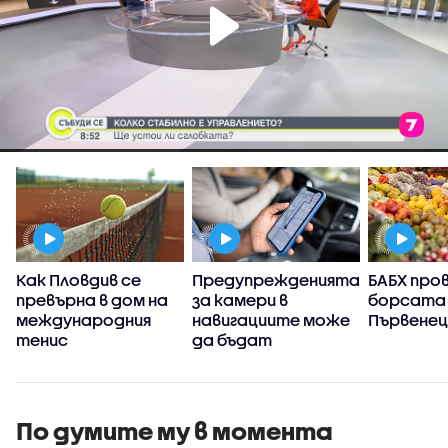
Как Пловдив се
Предупрежденията
БАБХ про
)
превърна в дом на
за камери в
борсата 
международния
навигациите може
Първенец
тенис
да бъдат
забранени: Ще
направи ли това
пътищата по-
безопасни
По думите му в момента