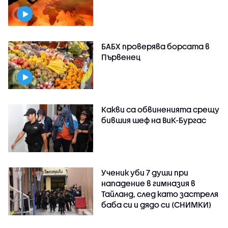
БАБХ проверява борсата в
Първенец
Какви са обвиненията срещу
бившия шеф на ВиК-Бургас
Ученик уби 7 души при
нападение в гимназия в
Тайланд, след като застреля
баба си и дядо си (СНИМКИ)