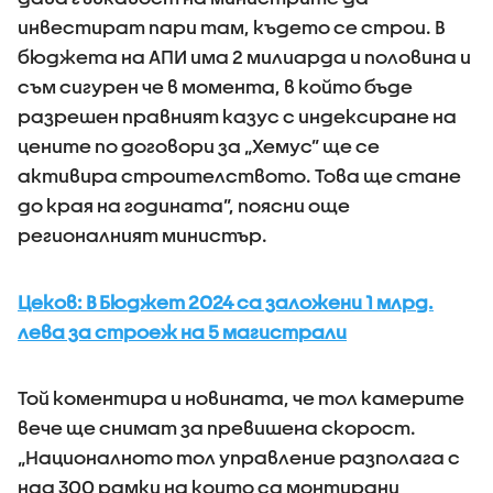
инвестират пари там, където се строи. В
бюджета на АПИ има 2 милиарда и половина и
съм сигурен че в момента, в който бъде
разрешен правният казус с индексиране на
цените по договори за „Хемус” ще се
активира строителството. Това ще стане
до края на годината”, поясни още
регионалният министър.
Цеков: В Бюджет 2024 са заложени 1 млрд.
лева за строеж на 5 магистрали
Той коментира и новината, че тол камерите
вече ще снимат за превишена скорост.
„Националното тол управление разполага с
над 300 рамки на които са монтирани