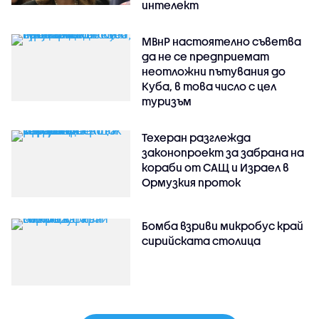
интелект
МВнР настоятелно съветва
да не се предприемат
неотложни пътувания до
Куба, в това число с цел
туризъм
Техеран разглежда
законопроект за забрана на
кораби от САЩ и Израел в
Ормузкия проток
Бомба взриви микробус край
сирийската столица