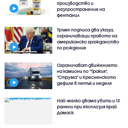
производство и
разпространение на
фентанил
Тръмп подписа два указа,
ограничаващи правото на
американско гражданство
по рождение
Ограничават движението
на камиони по "Тракия",
"Струма" и Кресненското
дефиле в петък и неделя
Най-малко двама убити и 13
ранени при експлозия край
Дамаск