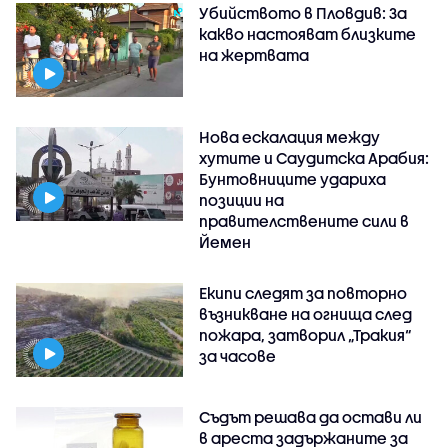
Убийството в Пловдив: За
какво настояват близките
на жертвата
Нова ескалация между
хутите и Саудитска Арабия:
Бунтовниците удариха
позиции на
правителствените сили в
Йемен
Екипи следят за повторно
възникване на огнища след
пожара, затворил „Тракия“
за часове
Съдът решава да остави ли
в ареста задържаните за