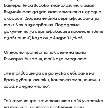
камери. Те са високо технологични и имат
възможност да засичат моментна и средна
скорост. Досега не бяха сертифицирани за
такъв тип измервания. Подадохме
документи за сертификация и процесът вече
е завършен”, каза още Андрей Цеков.
Относно протеста по време на мача
България-Унгария, той каза следното:
„Не трябваше да се допуска събиране на
враждуващи агитки, които са емоционални
хора, на едно място”.
Той коментира и състоянията на 14 участъка
на пътища, които са проверени през