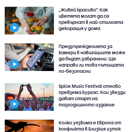
„Живей красиво”: Как
цветята могат да се
превърнат в най-стилната
декорация у дома
Предупрежденията за
камери в навигациите може
да бъдат забранени: Ще
направи ли това пътищата
по-безопасни
Spice Music Festival отново
превзема Бургас: Кои звезди
дават старт на
тазгодишното издание
Колко уязвима е Европа от
конфликта в Близкия изток