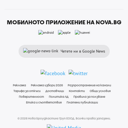
МОБИЛНОТО ПРИЛОЖЕНИЕ НА NOVA.BG
Четете ни в Google News
Реклама
Реклама избори 2026
Разпространение на канали
Тарифа за откъси
Доставчици
Контакти
Общи условия
Поверителност
Политика ЛД
Правила за ползване
Етика и съответствие
Платени публикации
© 2026 Нова Броудкастинг Груп ЕООД. Всички права запазени.