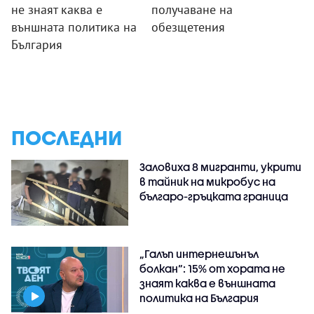
не знаят каква е
получаване на
външната политика на
обезщетения
България
ПОСЛЕДНИ
Заловиха 8 мигранти, укрити
в тайник на микробус на
българо-гръцката граница
„Галъп интернешънъл
болкан“: 15% от хората не
знаят каква е външната
политика на България