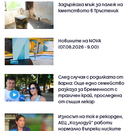
Задържаха мъж за палеж на
кметството в Тръстеник
Новините на NOVA
(07.08.2026 - 9.00)
След случая с родилката от
Варна: Още едно семейство
разказа за бременност с
трагичен край, проследена
от същия лекар
Износът на ток е рекорден,
АЕЦ „Козлодуй“ работи
нормално въпреки ниските