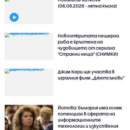
(06.08.2026 - лятна късна)
Новооткритата пещерна
риба е кръстена на
чудовището от сериала
"Странни неща" (СНИМКИ)
Джим Кери ще участва в
игралния филм „Джетсънови“
Йотова: България има голям
потенциал в сферата на
информационните
технологии и изкуствения