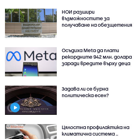
НОИ разшири
възможностите за
получаване на обезщетения
Осъдиха Meta да плати
рекордните 942 млн. долара
заради вредите върху деца
Задава ли се бурна
политическа есен?
Цялостна профилактика на
климатична система ..