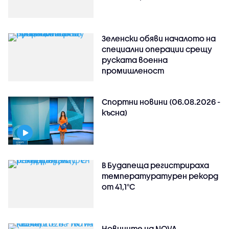
Зеленски обяви началото на
специални операции срещу
руската военна
промишленост
Спортни новини (06.08.2026 -
късна)
В Будапеща регистрираха
температуратурен рекорд
от 41,1°C
Новините на NOVA