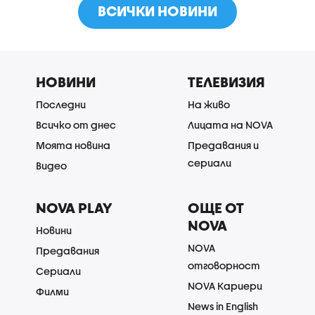
ВСИЧКИ НОВИНИ
НОВИНИ
ТЕЛЕВИЗИЯ
Последни
На живо
Всичко от днес
Лицата на NOVA
Моята новина
Предавания и
сериали
Видео
NOVA PLAY
ОЩЕ ОТ
NOVA
Новини
NOVA
Предавания
отговорност
Сериали
NOVA Кариери
Филми
News in English