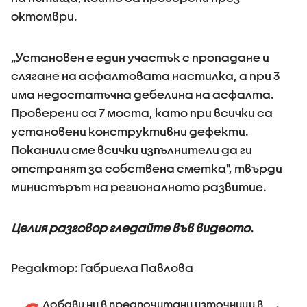
октомври.
„Установен е един участък с пропадане и
слягане на асфалтовата настилка, а при 3
има недостатъчна дебелина на асфалта.
Проверени са 7 моста, като при всички са
установени конструктивни дефекти.
Поканили сме всички изпълнители да ги
отстранят за собствена сметка", твърди
министърът на регионалното развитие.
Целия разговор гледайте във видеото.
Редактор: Габриела Павлова
Добави ни в предпочитани източници в