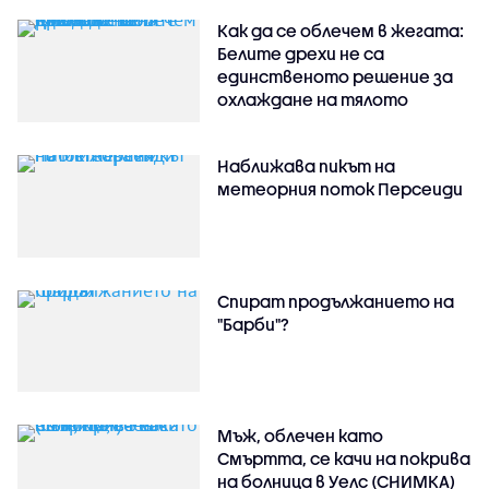
Как да се облечем в жегата:
Белите дрехи не са
единственото решение за
охлаждане на тялото
Наближава пикът на
метеорния поток Персеиди
Спират продължанието на
"Барби"?
Мъж, облечен като
Смъртта, се качи на покрива
на болница в Уелс (СНИМКА)