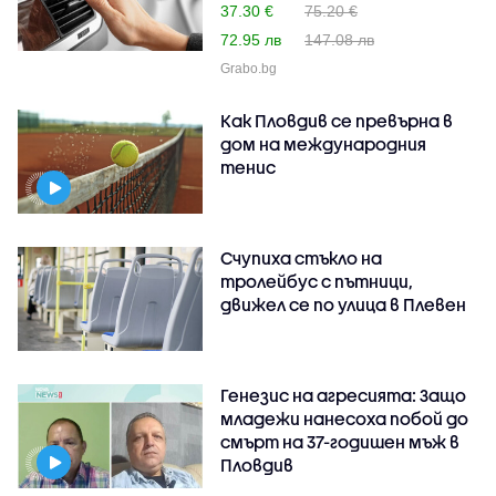
37.30 €
75.20 €
72.95 лв
147.08 лв
Grabo.bg
Как Пловдив се превърна в
дом на международния
тенис
Счупиха стъкло на
тролейбус с пътници,
движел се по улица в Плевен
Генезис на агресията: Защо
младежи нанесоха побой до
смърт на 37-годишен мъж в
Пловдив