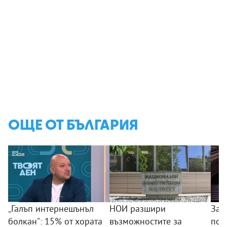
ОЩЕ ОТ БЪЛГАРИЯ
„Галъп интернешънъл
НОИ разшири
Зад
болкан“: 15% от хората
възможностите за
пол