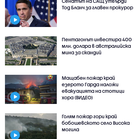
Сенатът на САЩ утвърди
Тод Бланч за главен прокурор
Пентагонът инвестира 400
млн. долара в австралийска
мина за скандий
Мащабен пожар край
езерото Гарда наложи
евакуацията на стотици
хора (ВИДЕО)
Голям пожар гори край
бобошевското село Висока
могила