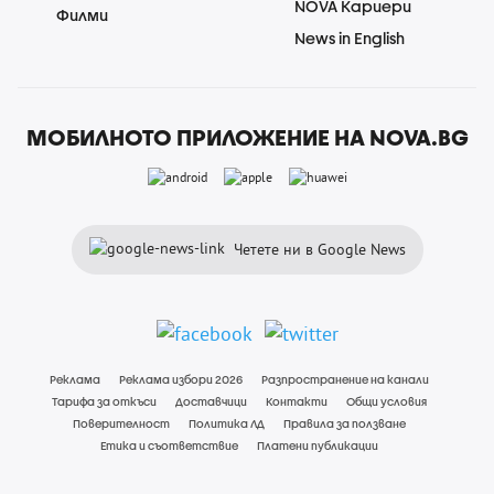
NOVA Кариери
Филми
News in English
МОБИЛНОТО ПРИЛОЖЕНИЕ НА NOVA.BG
Четете ни в Google News
Реклама
Реклама избори 2026
Разпространение на канали
Тарифа за откъси
Доставчици
Контакти
Общи условия
Поверителност
Политика ЛД
Правила за ползване
Етика и съответствие
Платени публикации