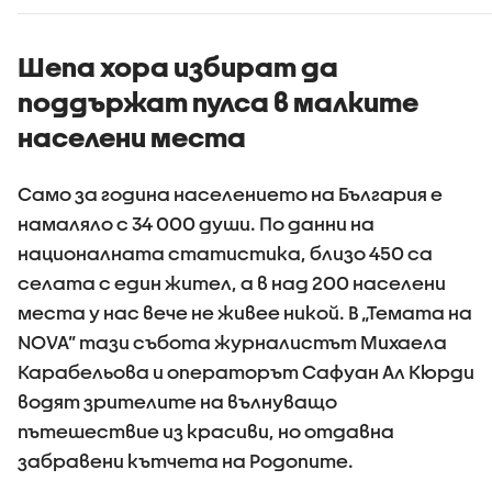
Шепа хора избират да
поддържат пулса в малките
населени места
Само за година населението на България е
намаляло с 34 000 души. По данни на
националната статистика, близо 450 са
селата с един жител, а в над 200 населени
места у нас вече не живее никой. В „Темата на
NOVA” тази събота журналистът Михаела
Карабельова и операторът Сафуан Ал Кюрди
водят зрителите на вълнуващо
пътешествие из красиви, но отдавна
забравени кътчета на Родопите.