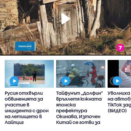
Русия отхвърли
Тайфунът „Долфин”
Уволниха
обвиненията за
връхлетя южната
на автоб
участие в
японска
TikTok за
инцидента с дрон
префектура
(ВИДЕО)
на летището в
Окинава, Източен
Лайпциг
Китай се готви за
стихията