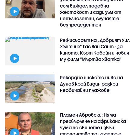
съм виждал подобна
жестокост и садизъм от
непълнолетни, случаят е
безпрецедентен
Режисьорът на „Добрият Уил
Хънтинг“ Гас Ван Сант - за
киното, Кърт Кобейн и новия
му филм "Мъртва хватка"
Рекордно ниското ниво на
Дунав край Видин разкри
необичайни плажове
Пламен Абровски: Няма
прехвърляне на африканска
чума по свинете извън
стопанствата, където е