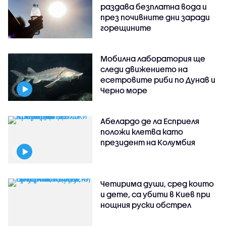
раздава безплатна вода и
през почивните дни заради
горещините
Мобилна лаборатория ще
следи движението на
есетровите риби по Дунав и
Черно море
Абелардо де ла Есприеля
положи клетва като
президент на Колумбия
Четирима души, сред които
и дете, са убити в Киев при
нощния руски обстрел