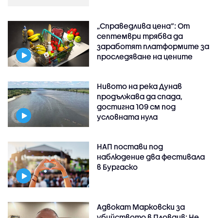
„Справедлива цена“: От
септември трябва да
заработят платформите за
проследяване на цените
Нивото на река Дунав
продължава да спада,
достигна 109 см под
условната нула
НАП постави под
наблюдение два фестивала
в Бургаско
Адвокат Марковски за
убийството в Пловдив: Не