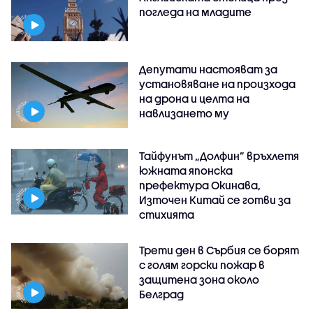
погледа на младите
Депутати настояват за
установяване на произхода
на дрона и целта на
навлизането му
Тайфунът „Долфин” връхлетя
южната японска
префектура Окинава,
Източен Китай се готви за
стихията
Трети ден в Сърбия се борят
с голям горски пожар в
защитена зона около
Белград