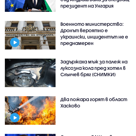
президент на Унгария
Военното министерство:
Дронът вероятно е
украински, инцидентът не е
преднамерен
Задържаха мъж за палеж на
луксозна кола пред хотел в
Слънчев бряг (СНИМКИ)
Два пожара горят в област
Хасково