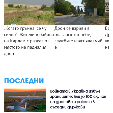
„Когато гръмна, се чу
Дрон се взриви в
Вое
силно“: Жители в района
българското небе,
Дро
на Кардам с разказ от
службите изясняват чий
укр
мястото на падналия
е
не 
дрон
ПОСЛЕДНИ
Войната в Украйна извън
границите: Близо 100 случая
на дронове и ракети в
съседни държави