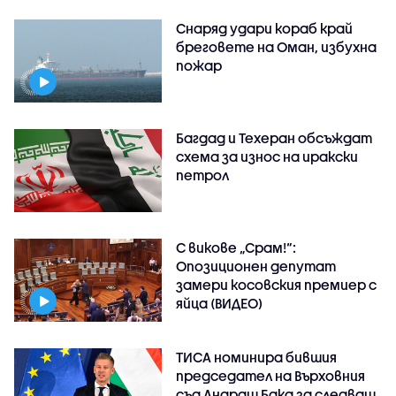
Снаряд удари кораб край
бреговете на Оман, избухна
пожар
Багдад и Техеран обсъждат
схема за износ на иракски
петрол
С викове „Срам!“:
Опозиционен депутат
замери косовския премиер с
яйца (ВИДЕО)
ТИСА номинира бившия
председател на Върховния
съд Андраш Бака за следващ