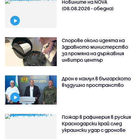
Новините на NOVA
(08.08.2026 - обедна)
Спорове около идеята на
Здравното министерство
за промяна на държавния
инвитро център
Дрон е нахлул в българското
въздушно пространство
Пожар в рафинерия в руския
Краснодарски край след
украински удар с дронове