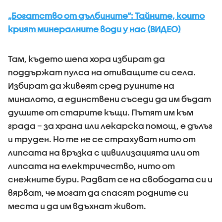
„Богатство от дълбините“: Тайните, които
крият минералните води у нас (ВИДЕО)
Там, където шепа хора избират да
поддържат пулса на отиващите си села.
Избират да живеят сред руините на
миналото, а единствени съседи да им бъдат
душите от старите къщи. Пътят им към
града – за храна или лекарска помощ, е дълъг
и труден. Но те не се страхуват нито от
липсата на връзка с цивилизацията или от
липсата на електричество, нито от
снежните бури. Радват се на свободата си и
вярват, че могат да спасят родните си
места и да им вдъхнат живот.