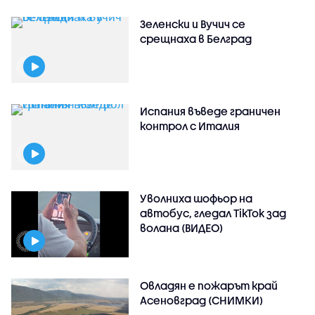
Зеленски и Вучич се
срещнаха в Белград
Испания въведе граничен
контрол с Италия
Уволниха шофьор на
автобус, гледал TikTok зад
волана (ВИДЕО)
Овладян е пожарът край
Асеновград (СНИМКИ)