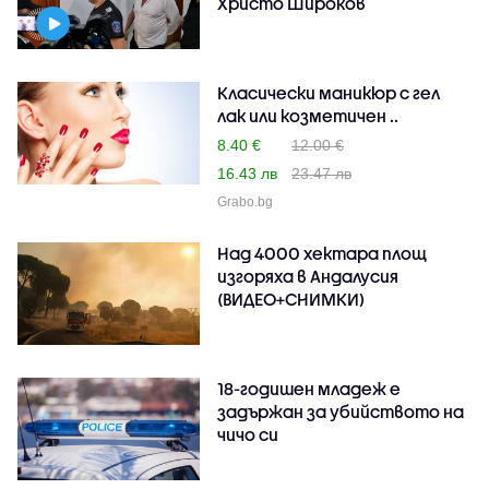
Христо Широков
Класически маникюр с гел
лак или козметичен ..
8.40 €
12.00 €
16.43 лв
23.47 лв
Grabo.bg
Над 4000 хектара площ
изгоряха в Андалусия
(ВИДЕО+СНИМКИ)
18-годишен младеж е
задържан за убийството на
чичо си