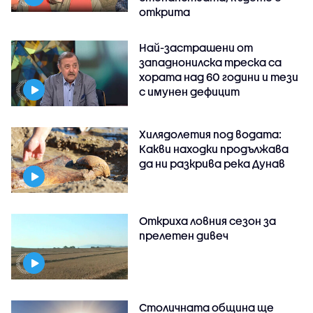
открита
Най-застрашени от
западнонилска треска са
хората над 60 години и тези
с имунен дефицит
Хилядолетия под водата:
Какви находки продължава
да ни разкрива река Дунав
Откриха ловния сезон за
прелетен дивеч
Столичната община ще