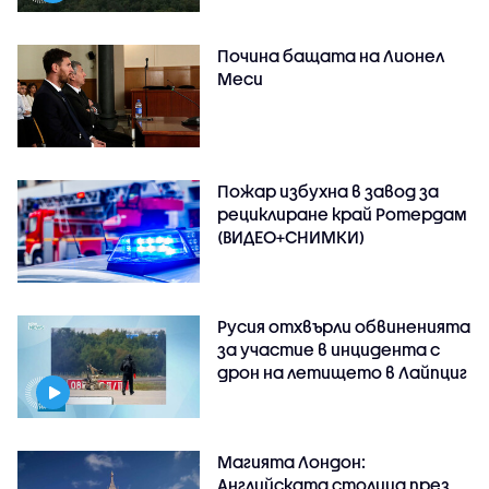
Почина бащата на Лионел
Меси
Пожар избухна в завод за
рециклиране край Ротердам
(ВИДЕО+СНИМКИ)
Русия отхвърли обвиненията
за участие в инцидента с
дрон на летището в Лайпциг
Магията Лондон:
Английската столица през