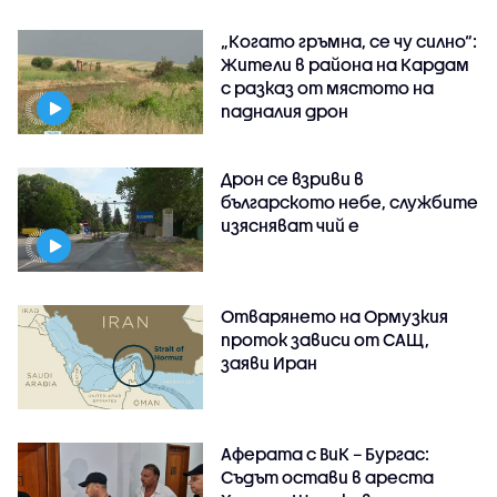
„Когато гръмна, се чу силно“:
Жители в района на Кардам
с разказ от мястото на
падналия дрон
Дрон се взриви в
българското небе, службите
изясняват чий е
Отварянето на Ормузкия
проток зависи от САЩ,
заяви Иран
Аферата с ВиК – Бургас:
Съдът остави в ареста