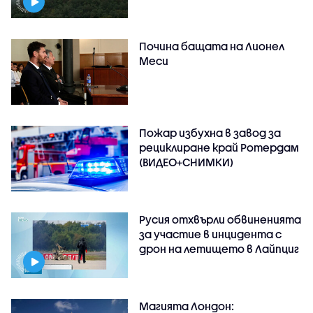
Почина бащата на Лионел
Меси
Пожар избухна в завод за
рециклиране край Ротердам
(ВИДЕО+СНИМКИ)
Русия отхвърли обвиненията
за участие в инцидента с
дрон на летището в Лайпциг
Магията Лондон: