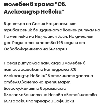
молебен в храма "Св.
Александър Невски"
В центъра на София Националният
трибагреник бе издигнат с военен ритуал на
Паметника на Незнайния войн. На днешния
ден Родината ни чества 146 години от
Освобождението на България.
Преди ритуала с панихида и молебен в
патриаршеската катедрала „Св.
Александър Невски“ в столицата започна
отбелязването на Трети март.
Богослуженията в храма са с
благословението на Негово светейшество
Българския патриарх и Софийски