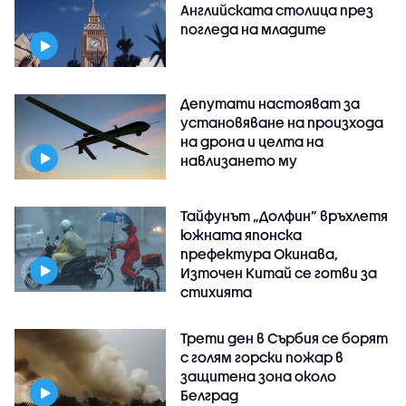
Английската столица през
погледа на младите
Депутати настояват за
установяване на произхода
на дрона и целта на
навлизането му
Тайфунът „Долфин” връхлетя
южната японска
префектура Окинава,
Източен Китай се готви за
стихията
Трети ден в Сърбия се борят
с голям горски пожар в
защитена зона около
Белград