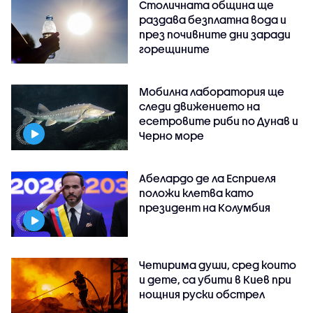
Столичната община ще
раздава безплатна вода и
през почивните дни заради
горещините
Мобилна лаборатория ще
следи движението на
есетровите риби по Дунав и
Черно море
Абелардо де ла Есприеля
положи клетва като
президент на Колумбия
Четирима души, сред които
и дете, са убити в Киев при
нощния руски обстрел