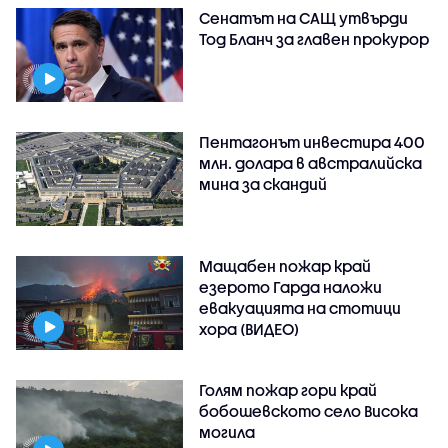
Сенатът на САЩ утвърди
Тод Бланч за главен прокурор
Пентагонът инвестира 400
млн. долара в австралийска
мина за скандий
Мащабен пожар край
езерото Гарда наложи
евакуацията на стотици
хора (ВИДЕО)
Голям пожар гори край
бобошевското село Висока
могила