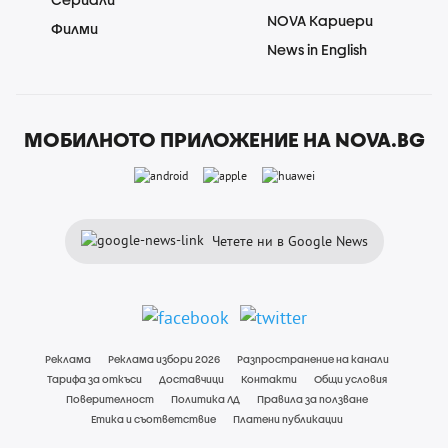
NOVA Кариери
Филми
News in English
МОБИЛНОТО ПРИЛОЖЕНИЕ НА NOVA.BG
Четете ни в Google News
Реклама
Реклама избори 2026
Разпространение на канали
Тарифа за откъси
Доставчици
Контакти
Общи условия
Поверителност
Политика ЛД
Правила за ползване
Етика и съответствие
Платени публикации