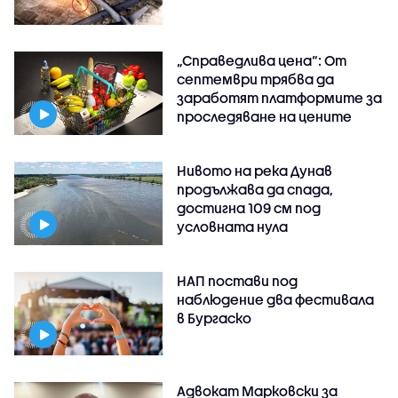
„Справедлива цена“: От
септември трябва да
заработят платформите за
проследяване на цените
Нивото на река Дунав
продължава да спада,
достигна 109 см под
условната нула
НАП постави под
наблюдение два фестивала
в Бургаско
Адвокат Марковски за