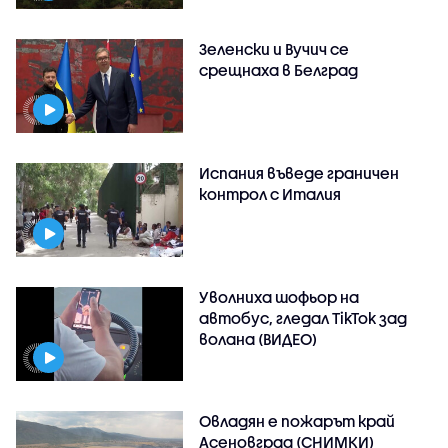
Зеленски и Вучич се
срещнаха в Белград
Испания въведе граничен
контрол с Италия
Уволниха шофьор на
автобус, гледал TikTok зад
волана (ВИДЕО)
Овладян е пожарът край
Асеновград (СНИМКИ)