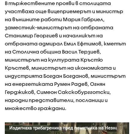
В тържествените прояви в столицата
участваха още вицеприемерът и министър
на външните работи Мария Габриел,
заместник-министърът на отбраната
Станимир Георгиев и началникът на
отбраната адмирал Емил Ефтимов, кметът
на Столична община Васил Терзиев,
министърът на културата Кръстю
Кръстев, министърът на икономиката и
индустрията Богдан Богданов, министърът
на енергетиката Румен Радев, Огнян
Герджиков, Симеон Сакскобургготски,
народни представители, посланици и
множество граждани.