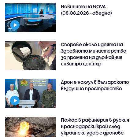
Новините на NOVA
(08.08.2026 - обедна)
Спорове около идеята на
Здравното министерство
за промяна на държавния
инвитро център
Дрон е нахлул в българското
въздушно пространство
Пожар в рафинерия в руския
Краснодарски край след
украински удар с дронове