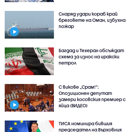
Снаряд удари кораб край
бреговете на Оман, избухна
пожар
Багдад и Техеран обсъждат
схема за износ на иракски
петрол
С викове „Срам!“:
Опозиционен депутат
замери косовския премиер с
яйца (ВИДЕО)
ТИСА номинира бившия
председател на Върховния