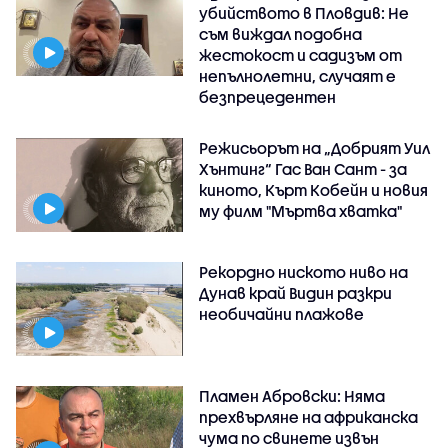
убийството в Пловдив: Не
съм виждал подобна
жестокост и садизъм от
непълнолетни, случаят е
безпрецедентен
Режисьорът на „Добрият Уил
Хънтинг“ Гас Ван Сант - за
киното, Кърт Кобейн и новия
му филм "Мъртва хватка"
Рекордно ниското ниво на
Дунав край Видин разкри
необичайни плажове
Пламен Абровски: Няма
прехвърляне на африканска
чума по свинете извън