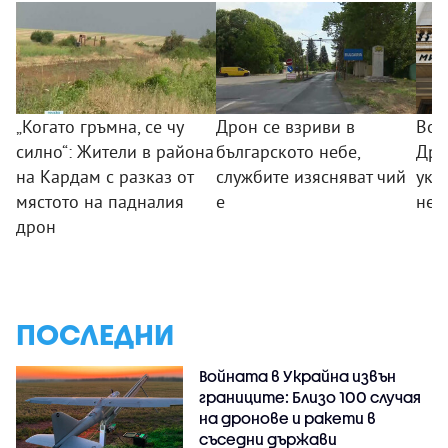
„Когато гръмна, се чу
Дрон се взриви в
Вое
силно“: Жители в района
българското небе,
Дро
на Кардам с разказ от
службите изясняват чий
укр
мястото на падналия
е
не 
дрон
ПОСЛЕДНИ
Войната в Украйна извън
границите: Близо 100 случая
на дронове и ракети в
съседни държави