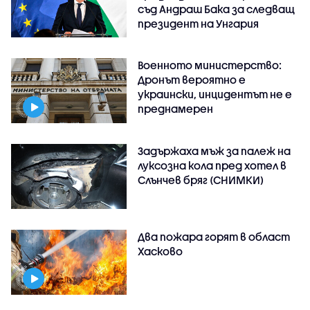
съд Андраш Бака за следващ
президент на Унгария
Военното министерство:
Дронът вероятно е
украински, инцидентът не е
преднамерен
Задържаха мъж за палеж на
луксозна кола пред хотел в
Слънчев бряг (СНИМКИ)
Два пожара горят в област
Хасково