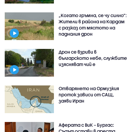
„Когато гръмна, се чу силно“:
Жители в района на Кардам
с разказ от мястото на
падналия дрон
Дрон се взриви в
българското небе, службите
изясняват чий е
Отварянето на Ормузкия
проток зависи от САЩ,
заяви Иран
Аферата с ВиК – Бургас:
Съдът остави в ареста