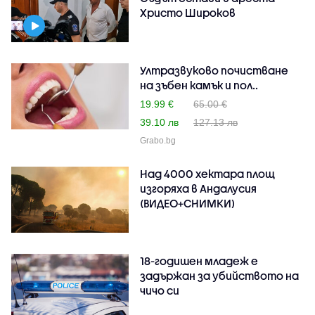
Христо Широков
Ултразвуково почистване
на зъбен камък и пол..
19.99 €
65.00 €
39.10 лв
127.13 лв
Grabo.bg
Над 4000 хектара площ
изгоряха в Андалусия
(ВИДЕО+СНИМКИ)
18-годишен младеж е
задържан за убийството на
чичо си