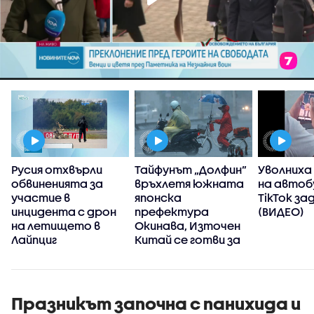
Русия отхвърли
Тайфунът „Долфин”
Уволниха
обвиненията за
връхлетя южната
на автоб
участие в
японска
TikTok за
инцидента с дрон
префектура
(ВИДЕО)
на летището в
Окинава, Източен
Лайпциг
Китай се готви за
стихията
Празникът започна с панихида и