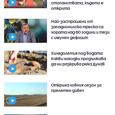
стопанствата, където е
открита
Най-застрашени от
западнонилска треска са
хората над 60 години и тези
с имунен дефицит
Хилядолетия под водата:
Какви находки продължава
да ни разкрива река Дунав
Откриха ловния сезон за
прелетен дивеч