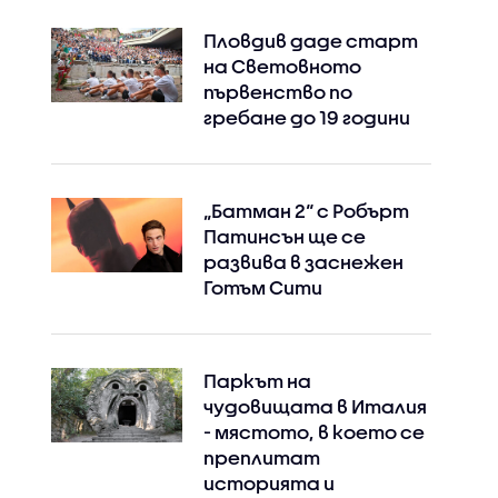
Пловдив даде старт
на Световното
първенство по
гребане до 19 години
„Батман 2“ с Робърт
Патинсън ще се
развива в заснежен
Готъм Сити
Паркът на
чудовищата в Италия
- мястото, в което се
преплитат
историята и