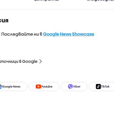
сия
! Последвайте ни в
Google News Showcase
зточници в Google
Google News
Youtube
Viber
TikTok