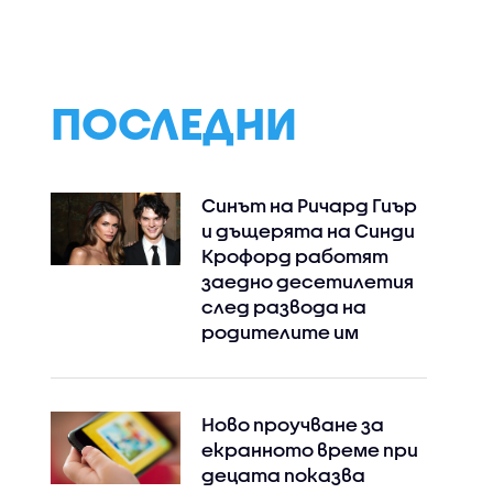
(05.08.2026)
ПОСЛЕДНИ
Синът на Ричард Гиър
и дъщерята на Синди
Крофорд работят
заедно десетилетия
след развода на
родителите им
Instagram
Facebook
Ново проучване за
екранното време при
децата показва