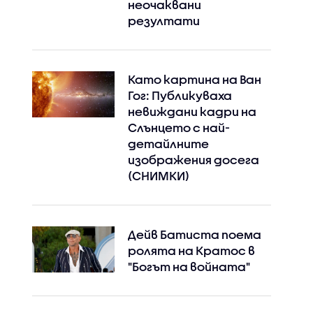
неочаквани
резултати
Като картина на Ван
Гог: Публикуваха
невиждани кадри на
Слънцето с най-
детайлните
изображения досега
(СНИМКИ)
Дейв Батиста поема
ролята на Кратос в
"Богът на войната"