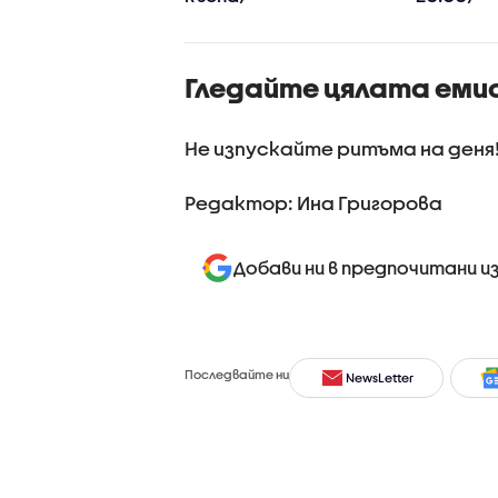
Гледайте цялата еми
Не изпускайте ритъма на деня
Редактор: Ина Григорова
Добави ни в предпочитани и
Последвайте ни
NewsLetter