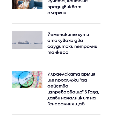
кучета, които не
предизвикват
алергии
Йеменските хути
атакуваха два
саудитски петролни
танкера
Израелската армия
ще продължи "да
действа
изпреварващо" в Газа,
заяви началникът на
Генералния щаб