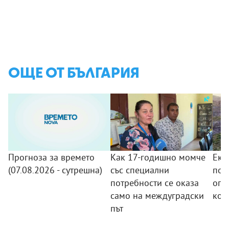
ОЩЕ ОТ БЪЛГАРИЯ
Прогноза за времето
Как 17-годишно момче
Еки
(07.08.2026 - сутрешна)
със специални
пов
потребности се оказа
огн
само на междуградски
кой
път