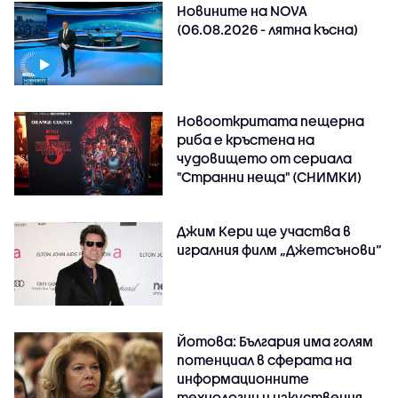
Новините на NOVA
(06.08.2026 - лятна късна)
Новооткритата пещерна
риба е кръстена на
чудовището от сериала
"Странни неща" (СНИМКИ)
Джим Кери ще участва в
игралния филм „Джетсънови“
Йотова: България има голям
потенциал в сферата на
информационните
технологии и изкуствения