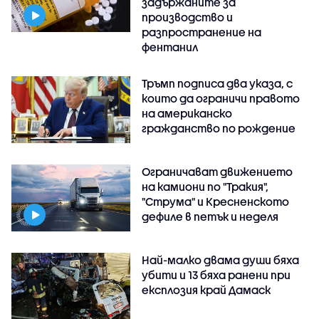
задържаните за
производство и
разпространение на
фентанил
Тръмп подписа два указа, с
които да ограничи правото
на американско
гражданство по рождение
Ограничават движението
на камиони по "Тракия",
"Струма" и Кресненското
дефиле в петък и неделя
Най-малко двама души бяха
убити и 13 бяха ранени при
експлозия край Дамаск