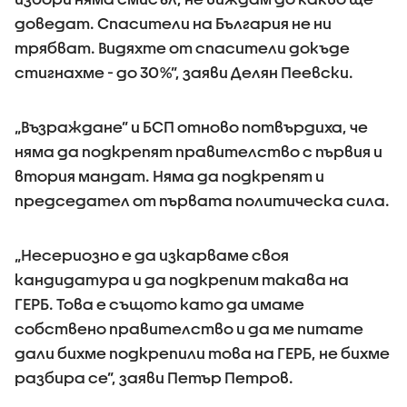
доведат. Спасители на България не ни
трябват. Видяхте от спасители докъде
стигнахме - до 30%”, заяви Делян Пеевски.
„Възраждане” и БСП отново потвърдиха, че
няма да подкрепят правителство с първия и
втория мандат. Няма да подкрепят и
председател от първата политическа сила.
„Несериозно е да изкарваме своя
кандидатура и да подкрепим такава на
ГЕРБ. Това е същото като да имаме
собствено правителство и да ме питате
дали бихме подкрепили това на ГЕРБ, не бихме
разбира се”, заяви Петър Петров.