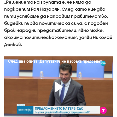
„Решението на групата е, че няма да
подкрепим Рая Назарян. След като ние два
пъти успяваме да направим правителство,
бидейки първа политическа сила, с подобен
брой народни представители, явно може,
ако има политическо желание”, заяви Николай
Денков.