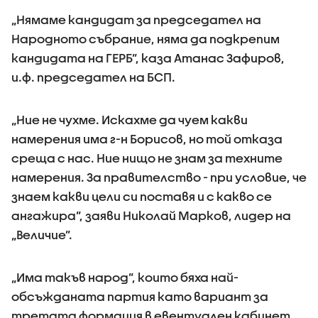
„Нямаме кандидат за председател на
Народното събрание, няма да подкрепим
кандидата на ГЕРБ”, каза Атанас Зафиров,
и.ф. председател на БСП.
„Ние не чухме. Искахме да чуем какви
намерения има г-н Борисов, но той отказа
среща с нас. Ние нищо не знам за техните
намерения. За правителство - при условие, че
знаем какви цели си поставя и с какво се
ангажира”, заяви Николай Марков, лидер на
„Величие”.
„Има такъв народ”, които бяха най-
обсъжданата партия като вариант за
третата формация в евентуален кабинет,