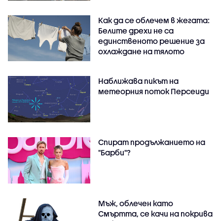
Как да се облечем в жегата:
Белите дрехи не са
единственото решение за
охлаждане на тялото
Наближава пикът на
метеорния поток Персеиди
Спират продължанието на
"Барби"?
Мъж, облечен като
Смъртта, се качи на покрива