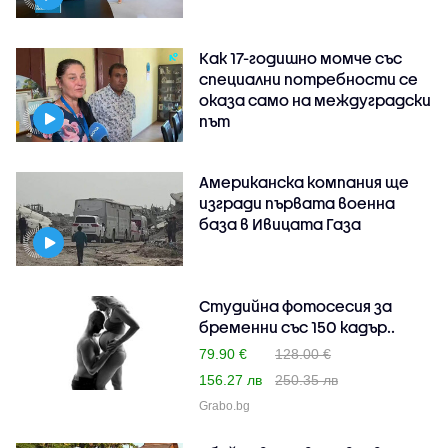
Как 17-годишно момче със
специални потребности се
оказа само на междуградски
път
Американска компания ще
изгради първата военна
база в Ивицата Газа
Студийна фотосесия за
бременни със 150 кадър..
79.90 €
128.00 €
156.27 лв
250.35 лв
Grabo.bg