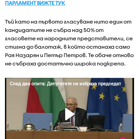
ПАРЛАМЕНТ ВИЖТЕ ТУК
Тъй като на първото гласуване нито един от
кандидатите не събра над 50% от
гласовете на народните представители, се
стигна до балотаж, в който останаха само
Рая Назарян и Петър Петров. Те обаче отново
не събраха достатъчно широка подкрепа.