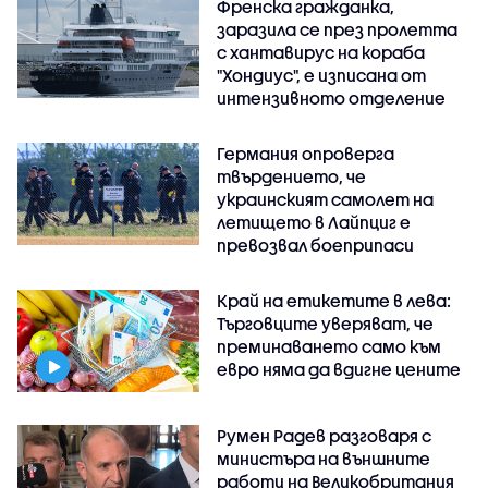
Френска гражданка,
заразила се през пролетта
с хантавирус на кораба
"Хондиус", е изписана от
интензивното отделение
Германия опроверга
твърдението, че
украинският самолет на
летището в Лайпциг е
превозвал боеприпаси
Край на етикетите в лева:
Търговците уверяват, че
преминаването само към
евро няма да вдигне цените
Румен Радев разговаря с
министъра на външните
работи на Великобритания