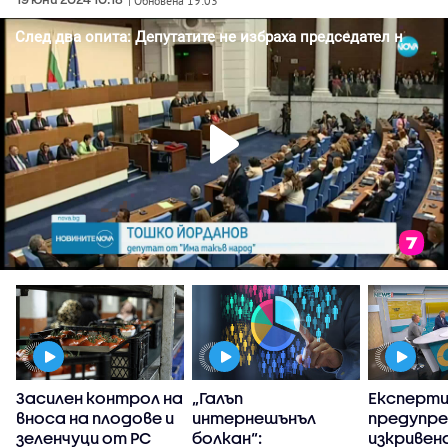
| Обновена 19:03
Засилен контрол на
„Галъп
Експерт
вноса на плодове и
интернешънъл
предупре
зеленчуци от РС
болкан“:
изкривен