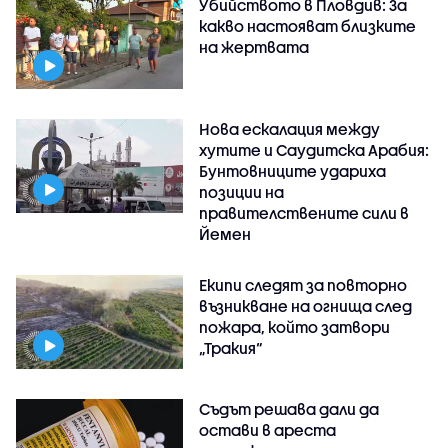
Убийството в Пловдив: За
какво настояват близките
на жертвата
Нова ескалация между
хутите и Саудитска Арабия:
Бунтовниците удариха
позиции на
правителствените сили в
Йемен
Екипи следят за повторно
възникване на огнища след
пожара, който затвори
„Тракия“
Съдът решава дали да
остави в ареста