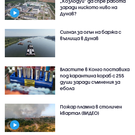
„Козлодуй” да спре работа
заради ниското ниво на
Дунав?
Сигнал за огън на баржа с
въглища в Дунав
Властите в Конго поставиха
под карантина кораб с 255
души заради съмнения за
ебола
Пожар пламна в столичен
квартал (ВИДЕО)