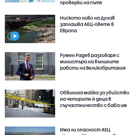
проверки на пътя
Ниското ниво на Дунав
заплашва АЕЦ-овете в
Европа
Румен Радев разговаря с
министъра на външните
работи на Великобритания
Обвиниха майка за убийство
на четирите ѝ деца в
съучастничество с баба им
Има ли опасност АЕЦ