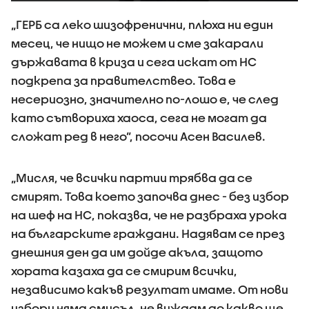
„ГЕРБ са леко шизофренични, плюха ни един
месец, че нищо не можем и сме закарали
държавата в криза и сега искат от НС
подкрепа за правителствео. Това е
несериозно, значително по-лошо е, че след
като сътвориха хаоса, сега не могат да
сложат ред в него”, посочи Асен Василев.
„Мисля, че всички партии трябва да се
смирят. Това което започва днес - без избор
на шеф на НС, показва, че не разбраха урока
на българските граждани. Надявам се през
днешния ден да им дойде акъла, защото
хората казаха да се смирим всички,
независимо какъв резултат имаме. От нови
избори няма смисъл, не виждам до какво ще