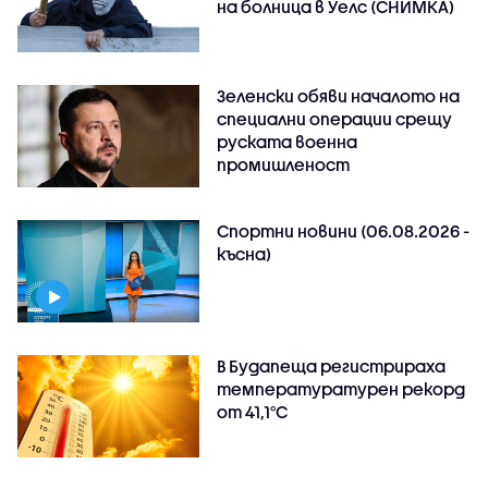
на болница в Уелс (СНИМКА)
Зеленски обяви началото на
специални операции срещу
руската военна
промишленост
Спортни новини (06.08.2026 -
късна)
В Будапеща регистрираха
температуратурен рекорд
от 41,1°C