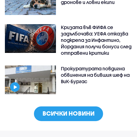
дронове и ловни екипи
Кризата във ФИФА се
задълбочава: УЕФА отказва
подкрепа за Инфантино,
Йордания получи бонуси след
отправени критики
Прокуратурата повдигна
обвинения на бившия шеф на
ВиК-Бургас
ВСИЧКИ НОВИНИ