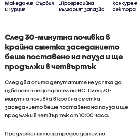
Македония, Сърбия
„Прогресивна
конкуренц
и Турция
България“ запазва
сектора 
високия си ръст на
в
доверие през
киберси
първите 100 дни
на държ
управление
След 30-минутна почивка в
крайна сметка заседанието
беше поставено на пауза и ще
продължи в четвъртък
След два опита депутатите не успяха да
изберат председател на НС. След 30-
минутна почивка в крайна сметка
заседанието беше поставено на пауза и ще
продължи в четвъртък от 10:00 часа.
Предложенията за председател на