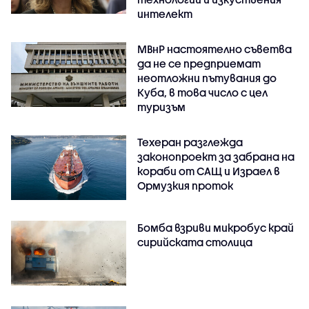
интелект
МВнР настоятелно съветва
да не се предприемат
неотложни пътувания до
Куба, в това число с цел
туризъм
Техеран разглежда
законопроект за забрана на
кораби от САЩ и Израел в
Ормузкия проток
Бомба взриви микробус край
сирийската столица