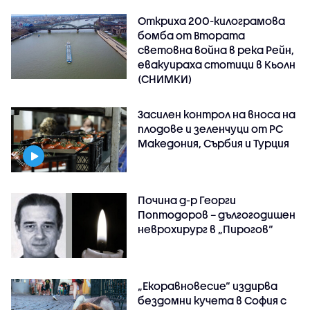
Откриха 200-килограмова
бомба от Втората
световна война в река Рейн,
евакуираха стотици в Кьолн
(СНИМКИ)
Засилен контрол на вноса на
плодове и зеленчуци от РС
Македония, Сърбия и Турция
Почина д-р Георги
Поптодоров – дългогодишен
неврохирург в „Пирогов“
„Екоравновесие“ издирва
бездомни кучета в София с