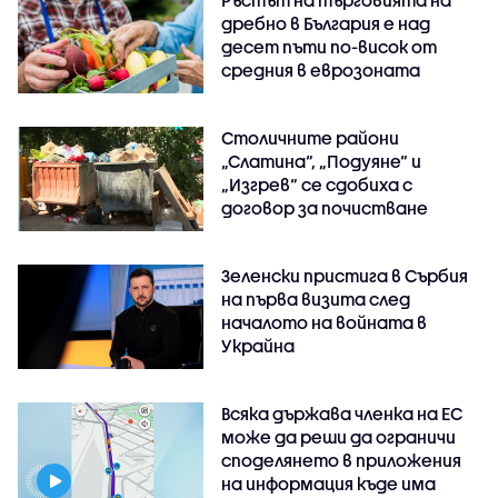
дребно в България е над
десет пъти по-висок от
средния в еврозоната
Столичните райони
„Слатина“, „Подуяне“ и
„Изгрев“ се сдобиха с
договор за почистване
Зеленски пристига в Сърбия
на първа визита след
началото на войната в
Украйна
Всяка държава членка на ЕС
може да реши да ограничи
споделянето в приложения
на информация къде има