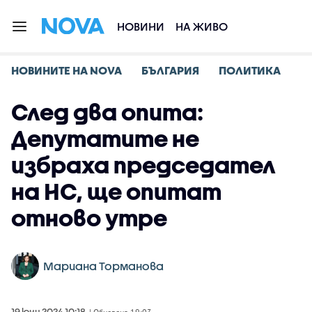
НОВИНИ
НА ЖИВО
НОВИНИТЕ НА NOVA
БЪЛГАРИЯ
ПОЛИТИКА
След два опита:
Депутатите не
избраха председател
на НС, ще опитат
отново утре
Мариана Торманова
19 юни 2024 10:18