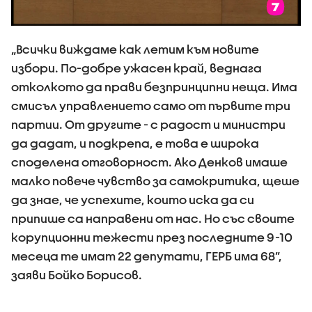
„Всички виждаме как летим към новите
избори. По-добре ужасен край, веднага
отколкото да прави безпринципни неща. Има
смисъл управлението само от първите три
партии. От другите - с радост и министри
да дадат, и подкрепа, е това е широка
споделена отговорност. Ако Денков имаше
малко повече чувство за самокритика, щеше
да знае, че успехите, които иска да си
припише са направени от нас. Но със своите
корупционни тежести през последните 9-10
месеца те имат 22 депутати, ГЕРБ има 68”,
заяви Бойко Борисов.