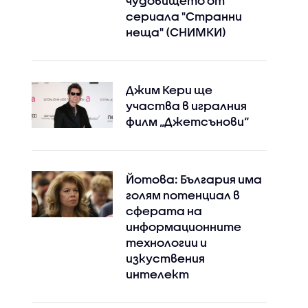
чудовището от
сериала "Странни
неща" (СНИМКИ)
Джим Кери ще
участва в игралния
филм „Джетсънови“
Йотова: България има
голям потенциал в
сферата на
информационните
технологии и
изкуствения
интелект