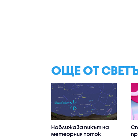
ОЩЕ ОТ СВЕТ
Наближава пикът на
С
метеорния поток
пр