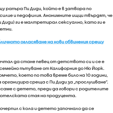
щу рапъра Пи Диди, който е в затвора по
асилие и педофилия. Анонимните ищци твърдят, че
и Диди) ги е малтретирал сексуално, като ги е
летни.
бличното огласяване на нови обвинения срещу
ечтал да стане певец от детството си и се е
 семейно пътуване от Калифорния до Ню Йорк.
омчето, което по това време било на 10 години,
 организира среща с Пи Диди за „прослушване“.
асаме с детето, преди да говори с родителите
в хотелската стая на продуцента.
почерпил с кола и детето започнало да се