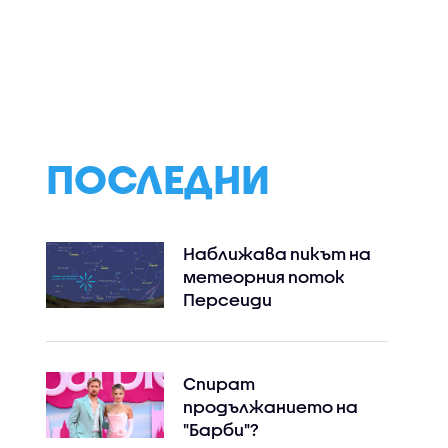
ПОСЛЕДНИ
Наближава пикът на
метеорния поток
Персеиди
Спират
продължанието на
"Барби"?