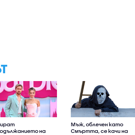
ЪТ
пират
Мъж, облечен като
одължанието на
Смъртта, се качи на