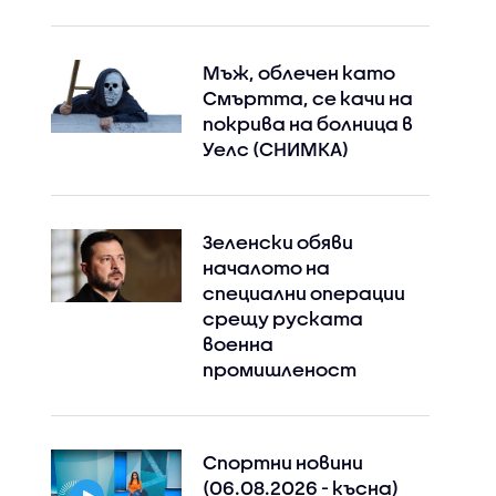
Мъж, облечен като
Смъртта, се качи на
покрива на болница в
Уелс (СНИМКА)
Зеленски обяви
началото на
специални операции
срещу руската
военна
промишленост
Спортни новини
(06.08.2026 - късна)