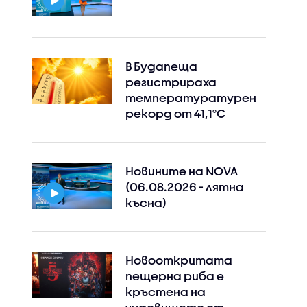
В Будапеща
регистрираха
температуратурен
Instagram
Facebook
рекорд от 41,1°C
Новините на NOVA
(06.08.2026 - лятна
късна)
Новооткритата
пещерна риба е
кръстена на