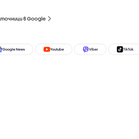
зточници в Google
Google News
Youtube
Viber
TikTok