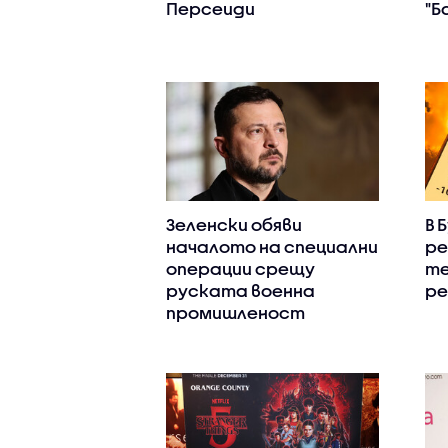
Персеиди
"Б
Зеленски обяви
В 
началото на специални
ре
операции срещу
т
руската военна
ре
промишленост