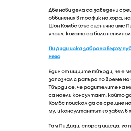
Две нови дела са заведени сре
обвинения в трафик на хора, н
Шон Комбс (със сценично име П
упоил, когато са били непълно
Пи Диди иска забрана върху пу
него
Един от ищците твърди, че е м
запознал с рапъра по време на
Твърди се, че родителите на м
са наели консултант, който да
Комбс поискал да се срещне н
му, и консултантът го завел 
Там Пи Диди, според ищеца, го 