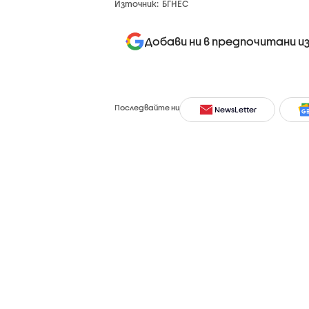
Източник:
БГНЕС
Добави ни в предпочитани и
Последвайте ни
NewsLetter