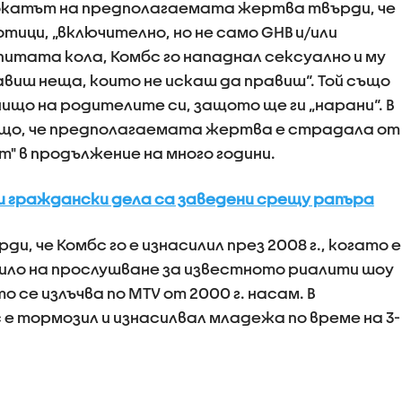
вокатът на предполагаемата жертва твърди, че
ици, „включително, но не само GHB и/или
зпитата кола, Комбс го нападнал сексуално и му
авиш неща, които не искаш да правиш“. Той също
нищо на родителите си, защото ще ги „нарани“. В
що, че предполагаемата жертва е страдала от
" в продължение на много години.
ви граждански дела са заведени срещу рапъра
, че Комбс го е изнасилил през 2008 г., когато е
явило на прослушване за известното риалити шоу
то се излъчва по MTV от 2000 г. насам. В
с е тормозил и изнасилвал младежа по време на 3-