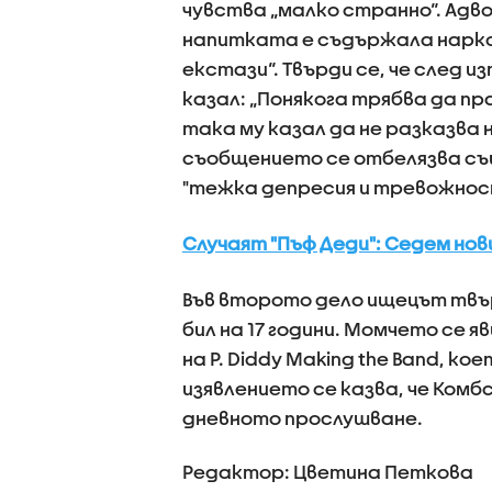
чувства „малко странно“. Ад
напитката е съдържала наркот
екстази“. Твърди се, че след и
казал: „Понякога трябва да пр
така му казал да не разказва 
съобщението се отбелязва съ
"тежка депресия и тревожност
Случаят "Пъф Деди": Седем но
Във второто дело ищецът твърди
бил на 17 години. Момчето се 
на P. Diddy Making the Band, кое
изявлението се казва, че Комб
дневното прослушване.
Редактор: Цветина Петкова