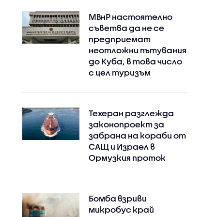
МВнР настоятелно
съветва да не се
предприемат
неотложни пътувания
до Куба, в това число
с цел туризъм
Техеран разглежда
законопроект за
забрана на кораби от
САЩ и Израел в
Ормузкия проток
Бомба взриви
микробус край