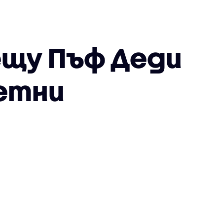
ещу Пъф Деди
летни