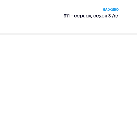
НА ЖИВО
911 – сериал, сезон 3 /п/