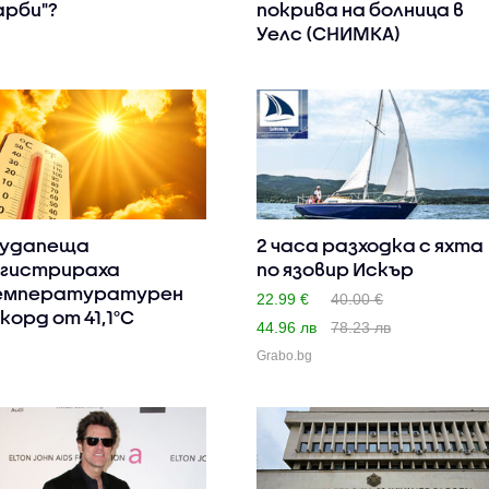
арби"?
покрива на болница в
Уелс (СНИМКА)
Будапеща
2 часа разходка с яхта
гистрираха
по язовир Искър
емпературатурен
22.99 €
40.00 €
корд от 41,1°C
44.96 лв
78.23 лв
Grabo.bg