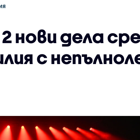
ИЯ
 2 нови дела ср
илия с непълно