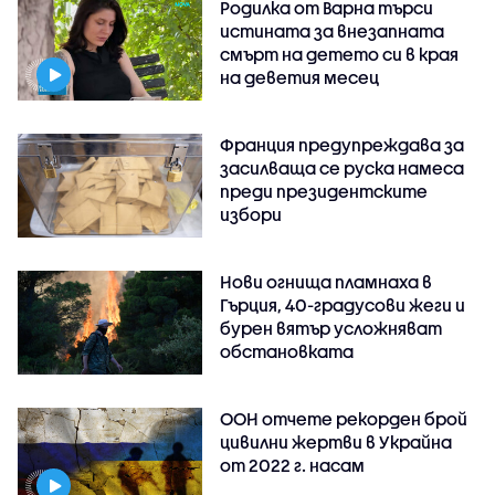
Родилка от Варна търси
истината за внезапната
смърт на детето си в края
на деветия месец
Франция предупреждава за
засилваща се руска намеса
преди президентските
избори
Нови огнища пламнаха в
Гърция, 40-градусови жеги и
бурен вятър усложняват
обстановката
ООН отчете рекорден брой
цивилни жертви в Украйна
от 2022 г. насам