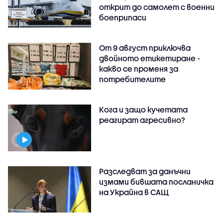
открит до самолет с военни
боеприпаси
От 9 август приключва
двойното етикетиране -
какво се променя за
потребителите
Кога и защо кучетата
реагират агресивно?
Разследват за данъчни
измами бившата посланичка
на Украйна в САЩ