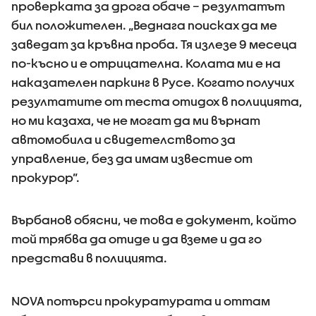
проверката за дрога обаче – резултатът
бил положителен. „Веднага поисках да ме
заведат за кръвна проба. Тя излезе 9 месеца
по-късно и е отрицателна. Колата ми е на
наказателен паркинг в Русе. Когато получих
резултатите от теста отидох в полицията,
но ми казаха, че не могат да ми върнат
автомобила и свидетелството за
управление, без да имам известие от
прокурор”.
Върбанов обясни, че това е документ, който
той трябва да отиде и да вземе и да го
представи в полицията.
NOVA потърси прокуратурата и оттам