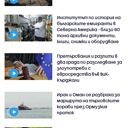
Институтът по история на
българските емигранти в
Северна Америка - близо 60
тона архивни документи,
книги, снимки и оборудване
Претърсвания и разпити в
два града по разследване за
злоупотреби с
евросредства във ВиК-
Кърджали
Иран и Оман се разбраха за
маршрута на търговските
кораби през Ормузкия
проток