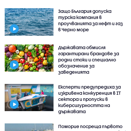
Защо България допуска
турска компания в
проучванията за нефт и газ
в Черно море
Държавата обмисля
гарантирани брандове за
родни стоки и специално
обозначение за
заведенията
Експерти предупредиха за
изкривена конкуренция в IT
сектора и пропуски в
киберсигурността на
държавата
Поморие посреща първото