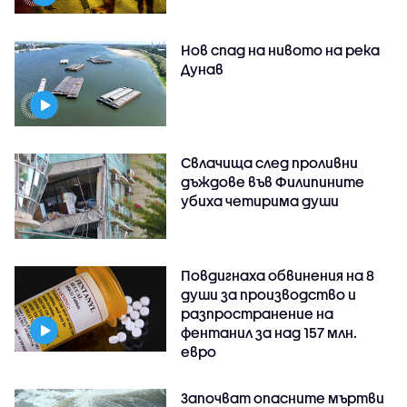
Нов спад на нивото на река
Дунав
Свлачища след проливни
дъждове във Филипините
убиха четирима души
Повдигнаха обвинения на 8
души за производство и
разпространение на
фентанил за над 157 млн.
евро
Започват опасните мъртви