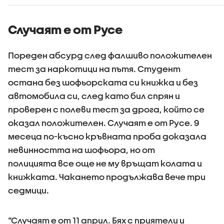
явления ще
зачестяват
Случаят е от Русе
Пореден абсурд след фалшиво положителен
тест за наркотици на пътя. Студент
остана без шофьорската си книжка и без
автомобила си, след като бил спрян и
проверен с полеви тест за дрога, който се
оказал положителен. Случаят е от Русе. 9
месеца по-късно кръвната проба доказала
невинността на шофьора, но от
полицията все още не му връщат колата и
книжката. Чакането продължава вече три
седмици.
“Случаят е от 11 април. Бях с приятели и