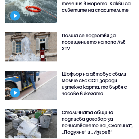
течения в морето: Какви са
съветите на спасителите
Полша се подготвя за
посещението на папа Лъв
XIV
Шофьор на автобус свали
момче със СОП заради
изтекла карта, то вървя с
часове в жегата
Столичната община
подписва договор за
почистването на „Слатина”,
„Подуяне” и „Изгрев”