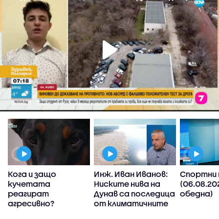
Кога и защо
Инж. Иван Иванов:
Спортни 
кучетата
Ниските нива на
(06.08.20
реагират
Дунав са последица
обедна)
е
агресивно?
от климатичните
промени, такива