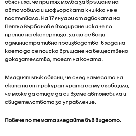
обясниха, че при тях молба за връщане на
автомобила и шофьорската книжка не е
постъпвала. На 17 януари от адвоката на
Петър Върбанов е входиране искане по
препис на експертиза, за да се води
административно производство, в хода на
което да се поиска връщане на веществено
доказателство, тоест на колата.
Младият мъж обясни, че след намесата на
екипа ни от прокуратурата са му съобщили,
че може да отиде да си вземе автомобила и
свидетелството за управление.
Повече по темата гледайте във видеото.