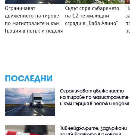
Ограничават
Съдът спря събарянето
Пла
движението на тирове
на 12-те жилищни
защ
по магистралите и към
сгради в „Баба Алино“
про
Гърция в петък и неделя
нел
ПОСЛЕДНИ
Ограничават движението
на тирове по магистралите
и към Гърция в петък и неделя
Тийнейджърите, задържани
за убийството в Пловдив,