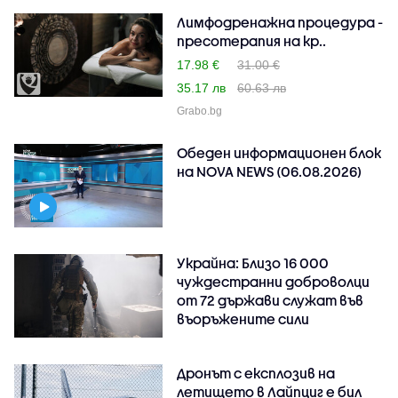
Лимфодренажна процедура -
пресотерапия на кр..
17.98 €
31.00 €
35.17 лв
60.63 лв
Grabo.bg
Обеден информационен блок
на NOVA NEWS (06.08.2026)
Украйна: Близо 16 000
чуждестранни доброволци
от 72 държави служат във
въоръжените сили
Дронът с експлозив на
летището в Лайпциг е бил