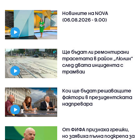
Новините на NOVA
(06.08.2026 - 9.00)
Ще бъдат ли ремонтирани
трасетата в район „Люлин”
след двата инцидента с
трамваи
Кои ще бъдат решаващите
фактори в президентската
надпревара
От ФИФА признаха грешки,
но заявиха пълна подкрепа за