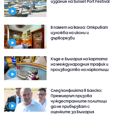
издание на Sunset Port Festival
В памет на Ванга: Откриват
изложба на икони и
дърворезби
Къде е България на картата
на международния трафик и
производство на наркотици
След конфликта в Банско:
Премиерът призова
чуждестранните политици
да не прибързват с
оценките за България