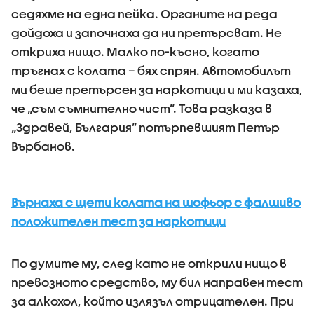
седяхме на една пейка. Органите на реда
дойдоха и започнаха да ни претърсват. Не
откриха нищо. Малко по-късно, когато
тръгнах с колата – бях спрян. Автомобилът
ми беше претърсен за наркотици и ми казаха,
че „съм съмнително чист”. Това разказа в
„Здравей, България” потърпевшият Петър
Върбанов.
Върнаха с щети колата на шофьор с фалшиво
положителен тест за наркотици
По думите му, след като не открили нищо в
превозното средство, му бил направен тест
за алкохол, който излязъл отрицателен. При