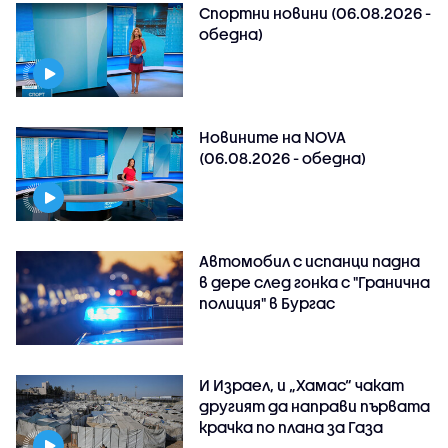
Спортни новини (06.08.2026 -
обедна)
Новините на NOVA
(06.08.2026 - обедна)
Автомобил с испанци падна
в дере след гонка с "Гранична
полиция" в Бургас
И Израел, и „Хамас“ чакат
другият да направи първата
крачка по плана за Газа