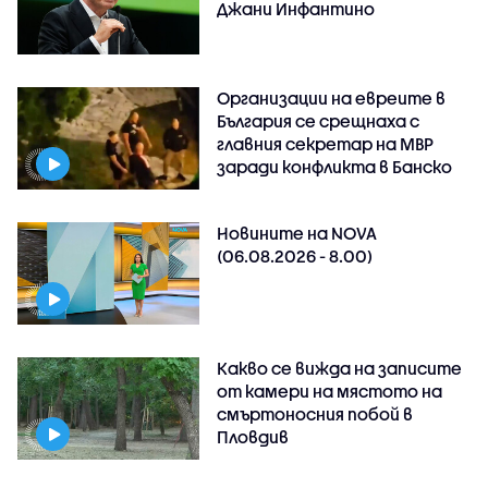
Джани Инфантино
Организации на евреите в
България се срещнаха с
главния секретар на МВР
заради конфликта в Банско
Новините на NOVA
(06.08.2026 - 8.00)
Какво се вижда на записите
от камери на мястото на
смъртоносния побой в
Пловдив