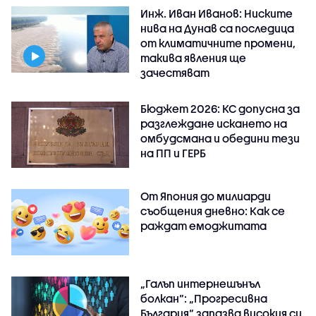
Инж. Иван Иванов: Ниските
нива на Дунав са последица
от климатичните промени,
такива явления ще
зачестяват
Бюджет 2026: КС допусна за
разглеждане искането на
омбудсмана и обедини тези
на ПП и ГЕРБ
От Япония до милиарди
съобщения дневно: Как се
раждат емоджитата
„Галъп интернешънъл
болкан“: „Прогресивна
България“ запазва високия си