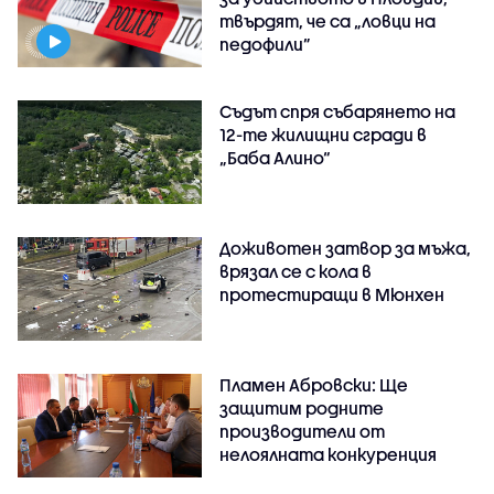
твърдят, че са „ловци на
педофили”
Съдът спря събарянето на
12-те жилищни сгради в
„Баба Алино“
Доживотен затвор за мъжа,
врязал се с кола в
протестиращи в Мюнхен
Пламен Абровски: Ще
защитим родните
производители от
нелоялната конкуренция