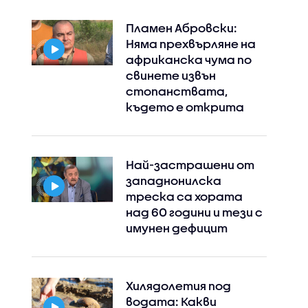
Пламен Абровски:
Няма прехвърляне на
африканска чума по
свинете извън
стопанствата,
където е открита
Най-застрашени от
западнонилска
треска са хората
над 60 години и тези с
имунен дефицит
Хилядолетия под
водата: Какви