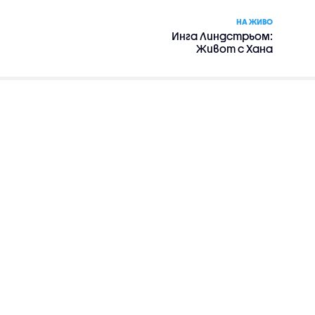
НА ЖИВО
Инга Линдстрьом:
Живот с Хана