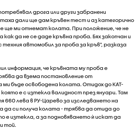
употребявал дрога или други забранени
таха дали ще дам кръвен тест и аз категорично
че ще ми отнемат колата. При положение, че не
 как да не се даде кръвна проба. Бях закопчан и
 техния автомобил за проба за кръв", разказа
ил информация, че кръвната му проба е
трябва да взема постановление от
 ми бъде освободена колата. Отидох до КАТ-
 която е с изтекла валидност през януари. Там
тя 660 лева в РУ-Царево за изследването на
за да си получа колата - трябва да отида до
о е изтекла, а за подновяването ѝ искат да
ни той.