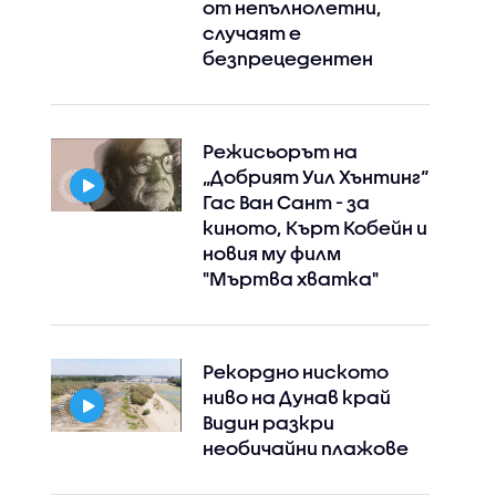
от непълнолетни,
случаят е
безпрецедентен
Режисьорът на
„Добрият Уил Хънтинг“
Гас Ван Сант - за
киното, Кърт Кобейн и
новия му филм
"Мъртва хватка"
Рекордно ниското
ниво на Дунав край
Видин разкри
необичайни плажове