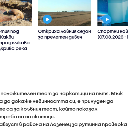
етия под
Откриха ловния сезон
Спортни нов
 Какви
за прелетен дивеч
(07.08.2026 -
 продължава
зкрива река
 положителен тест за наркотици на пътя. Мъж
за да докаже невинността си, е принуден да
те са за кръвния тест, който показал
треба на наркотици.
август в района на Лозенец за рутинна проверка