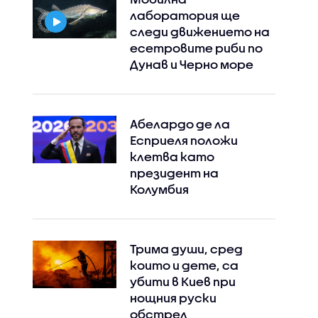
лаборатория ще
следи движението на
есетровите риби по
Дунав и Черно море
Абелардо де ла
Есприеля положи
клетва като
президент на
Колумбия
Трима души, сред
които и дете, са
убити в Киев при
нощния руски
обстрел