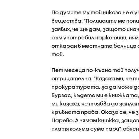
По думите му той никога не е 
вещества. "Полицаите ме попи
заявих, че ще дам, защото ина
съм употребил наркотици, няма
откаран в местната болница с
той.
Пет месеца по-късно той получ
отрицателна. "Казаха ми, че 
прокуратурата, за да може да
Бургас, където ми е книжката,
ми казаха, че трябва да запла
кръвната проба. Оказа се, че 
Царево. А нямам книжка, защот
платя голяма сума пари", обяс