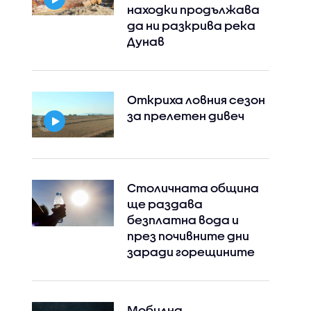
находки продължава
да ни разкрива река
Дунав
Откриха ловния сезон
за прелетен дивеч
Столичната община
ще раздава
безплатна вода и
през почивните дни
заради горещините
Instagram
Facebook
Мобилна