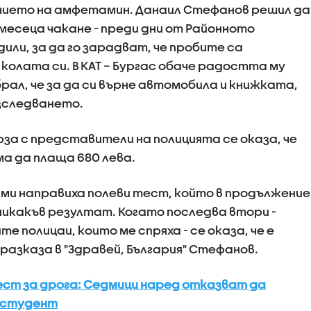
ичието на амфетамин. Данаил Стефанов решил да
 месеца чакане - преди дни от Районното
дили, за да го зарадват, че пробите са
колата си. В КАТ – Бургас обаче радостта му
рал, че за да си върне автомобила и книжката,
изследването.
рза с представители на полицията се оказа, че
а да плаща 680 лева.
 ми направиха полеви тест, който в продължение
 никакъв резултат. Когато последва втори -
е полицаи, които ме спряха - се оказа, че е
разказа в "Здравей, България" Стефанов.
ст за дрога: Седмици наред отказват да
 студент