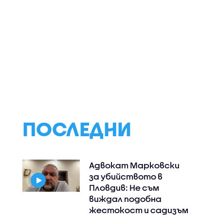
ини
Психолог за
АПИ въвежда но
 късна)
убийството в
критерии за спи
Пловдив:
на тировете
Възрастните
дадохме примерите
за агресивно
поведение
ПОСЛЕДНИ
Адвокат Марковски
за убийството в
Пловдив: Не съм
виждал подобна
жестокост и садизъм