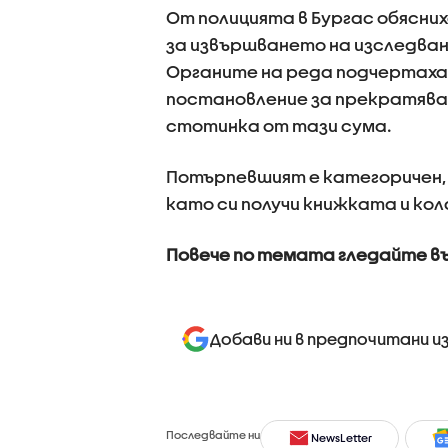
От полицията в Бургас обясних
за извършването на изследван
Органите на реда подчертаха,
постановление за прекратяване
стотинка от тази сума.
Потърпевшият е категоричен, 
като си получи книжката и ко
Повече по темата гледайте в
Добави ни в предпочитани и
Последвайте ни
NewsLetter