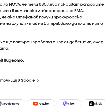
а за NOVA, че тези 680 лева покриват разходите
ията в химическа лаборатория на ВМА.
 че ако Стефанов получи прокурорско
 на случая - той не би трябвало да плати нито
че ще потърси правата си по съдебен път, след
лата.
ъв видеото.
зточници в Google
Google News
Youtube
Viber
TikTok