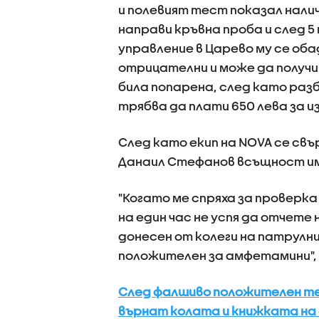
и полевият тест показал нал
направи кръвна проба и след 5
управление в Царево му се оба
отрицателни и може да получи 
била попарена, след като разб
трябва да плати 650 лева за 
След като екип на NOVA се свъ
Данаил Стефанов всъщност им
"Когато ме спряха за проверка
на един час не успя да отчете
донесен от колеги на патрулнит
положителен за амфетамини", 
След фалшиво положителен те
върнат колата и книжката на