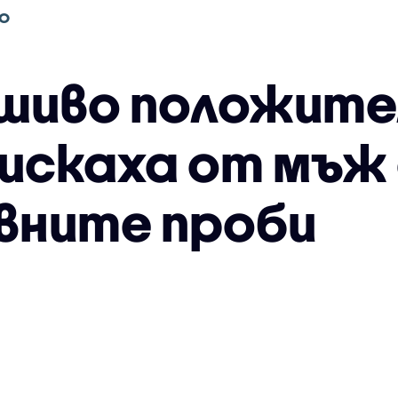
О
шиво положите
оискаха от мъж
ъвните проби