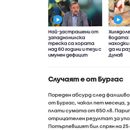
тели на
Най-застрашени от
Хилядол
родено и
западнонилска
водата:
ична болница – с
треска са хората
находки
мни обвинения за
над 60 години и тези с
да ни ра
вословното
имунен дефицит
Дунав
ояние на бебето
Случаят е от Бургас
Пореден абсурд след фалшиво
от Бургас, чакал пет месеца, 
плати сумата от 650 лв. Пари
отрицателен резултат за упо
Потърпевшият бил спрян на 25 