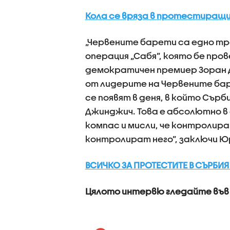
Кола се вряза в протестиращи 
„Червените барети са едно тра
операция „Сабя”, която бе про
демократичен премиер Зоран 
от лидерите на Червените ба
се появят в деня, в който Сър
Джинджич. Това е абсолютно в 
компас и мисли, че контролир
контролират него”, заключи Ю
ВСИЧКО ЗА ПРОТЕСТИТЕ В СЪРБИЯ 
Цялото интервю гледайте във