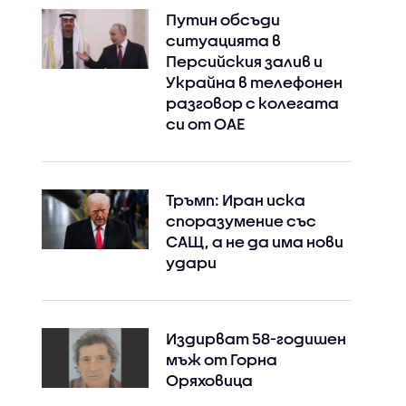
Путин обсъди
ситуацията в
Персийския залив и
Украйна в телефонен
разговор с колегата
си от ОАЕ
Тръмп: Иран иска
споразумение със
САЩ, а не да има нови
удари
Издирват 58-годишен
мъж от Горна
Оряховица