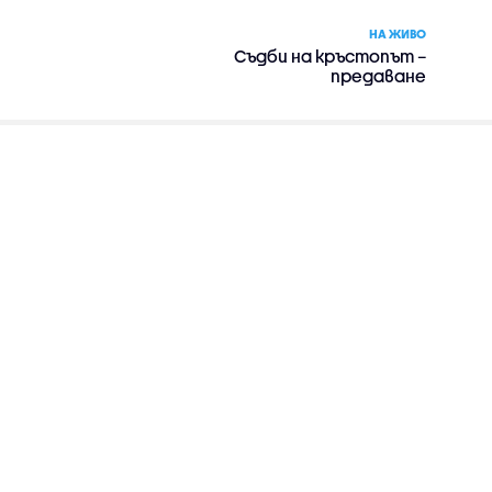
НА ЖИВО
Съдби на кръстопът –
предаване