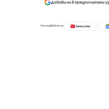
Добави ни в предпочитани и
Последвайте ни
NewsLetter