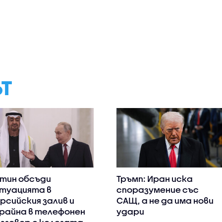
ЪТ
тин обсъди
Тръмп: Иран иска
туацията в
споразумение със
рсийския залив и
САЩ, а не да има нови
райна в телефонен
удари