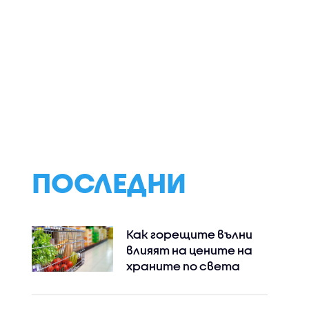
 се
Предупрежденията
БАБХ проверява
дом на
за камери в
борсата в Първ
ния
навигациите може да
бъдат забранени: Ще
направи ли това
пътищата по-
безопасни
ПОСЛЕДНИ
Как горещите вълни
влияят на цените на
храните по света