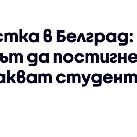
тка в Белград:
т да постигне
чакват студен