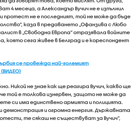
ха да говорят това, което мислят. От друга,
т 4 месеца, а Александър Вучич не е изпълнил
и протест не е последният, той не може да бъде
лство”, каза в предаването „Офанзива с Любо
алист в „Свободна Европа” отразявала войните
а, която сега живее в Белград и е кореспондент
 Сърбия се провежда най-големият
(ВИДЕО)
но. Никой не знае как ще реагира Вучич, какво ще
 че той е толкова изнервен, защото не може да
ете си има единствено армията и полицията.
ази демонстрация и огромна енергия. Държавната
ротести, те сякаш не съществуват за Вучич”,