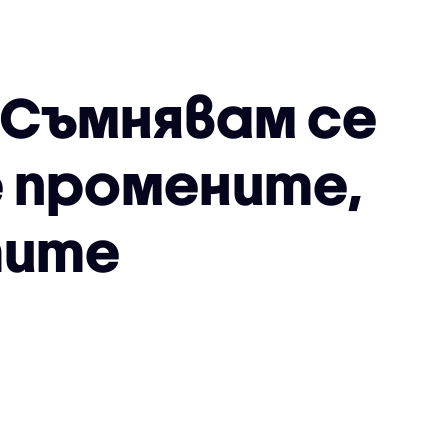
 Съмнявам се
 промените,
тите