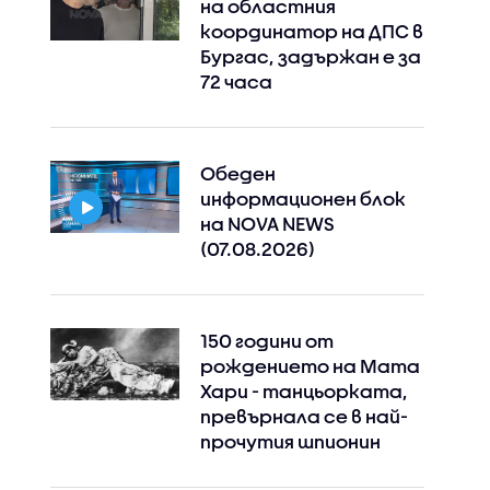
на областния
координатор на ДПС в
Бургас, задържан е за
72 часа
Instagram
Facebook
Обеден
информационен блок
на NOVA NEWS
(07.08.2026)
150 години от
рождението на Мата
Хари - танцьорката,
превърнала се в най-
прочутия шпионин