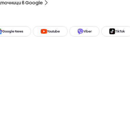
зточници в Google
Google News
Youtube
Viber
TikTok