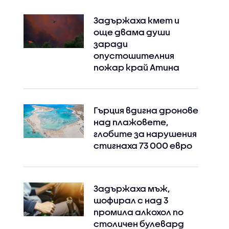
Задържаха кмет и
още двама души
заради
опустошителния
пожар край Атина
Гърция вдигна дронове
над плажовете,
глобите за нарушения
стигнаха 73 000 евро
Задържаха мъж,
шофирал с над 3
промила алкохол по
столичен булевард