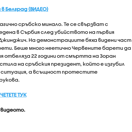
в Белград (ВИДЕО)
гично сръбско минало. Те се свързват с
ведена в Сърбия след убийството на първия
Джинджич. На демонстрациите бяха видени част
рети. Беше много неетично Червените барети да
бия отбеляза 22 години от смъртта на Зоран
стила на сръбския президент, който е изгубил
а ситуация, а всъщност протестите
рукова.
ЧЕТЕТЕ ТУК
 видеото.