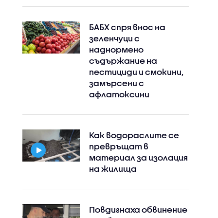
БАБХ спря внос на
зеленчуци с
наднормено
съдържание на
пестициди и смокини,
замърсени с
афлатоксини
Как водораслите се
превръщат в
материал за изолация
на жилища
Повдигнаха обвинение