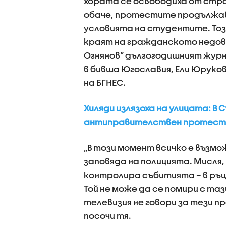
хората се освободиха от стра
обаче, протестите продължава
условията на студентите. Тоз
краят на гражданското недово
Огнянов” дългогодишният журн
в бивша Югославия, Ели Юруков
на БГНЕС.
Хиляди излязоха на улицата: В
антиправителствен протест 
„В този момент всичко е възмож
заповяда на полицията. Мисля,
контролира събитията – в ръц
Той не може да се помири с т
телевизия не говори за тези п
посочи тя.