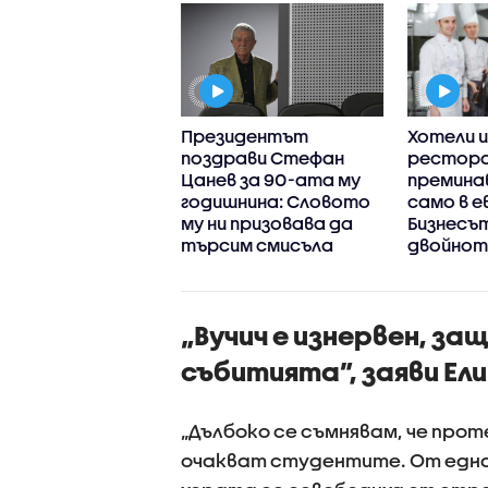
 случая с
Президентът
Хотели и
лката от Варна:
поздрави Стефан
рестор
едно семейство
Цанев за 90-ата му
премина
аза за
годишнина: Словото
само в е
енност с
му ни призовава да
Бизнесъ
ичен край,
търсим смисъла
двойнот
ледена от същия
обозначе
р
на сезон
„Вучич е изнервен, з
събитията”, заяви Ел
„Дълбоко се съмнявам, че про
очакват студентите. От една