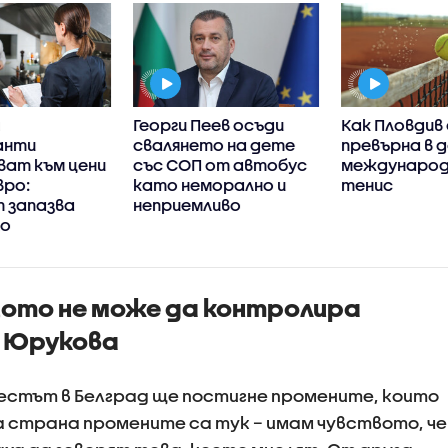
Георги Пеев осъди
Как Пловдив
анти
свалянето на дете
превърна в 
ват към цени
със СОП от автобус
международ
вро:
като неморално и
тенис
т запазва
неприемливо
о
ние до края
а
ащото не може да контролира
и Юрукова
тестът в Белград ще постигне промените, които
 страна промените са тук – имам чувството, че