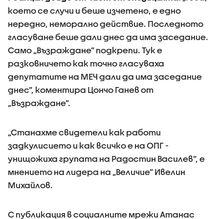
което се случи и беше изчетено, е едно
нередно, неморално действие. Последното
гласуване беше дали днес да има заседание.
Само „Възраждане” подкрепи. Тук е
разковничето как точно гласуваха
депутатите на МЕЧ дали да има заседание
днес”, коментира Цончо Ганев от
„Възраждане”.
„Станахме свидетели как работи
задкулисието и как всичко е на ОПГ -
унищожиха групата на Радостин Василев”, е
мнението на лидера на „Величие” Ивелин
Михайлов.
С публикация в социалните мрежи Атанас