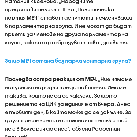
Наталия Киселова. „Народните
представители от ПГ на „Политическа
партия МЕЧ” стават депутати, нечленуващи
в парламентарна група. И не могат да бъдат
приети за членове на друга парламентарна
група, както и да образуват нова”, заяви тя.
Защо МЕЧ остана без парламентарна група?
Последва остра реакция от МЕЧ.
„Ние нямаме
напуснали народни представители. Имаме
такива, които не са се заклели. Защото
решението на ЦИК за единия е от вчера. Днес
е първият ден, в който може да се закълне. За
другия решението е от миналия петък и той
не е в България до днес”, обясни Радостин
Василев.