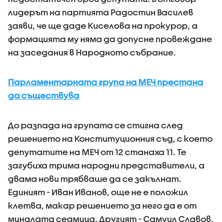
лидерът на партията Радостин Василев
заяви, че ще даде Киселова на прокурор, а
формацията му няма да допусне провеждане
на заседания в Народното събрание.
Парламентарната група на МЕЧ престана
да съществува
До разпада на групата се стигна след
решението на Конституционния съд, с което
депутатите на МЕЧ от 12 станаха 11. Те
загубиха трима народни представители, а
двама нови трябваше да се закълнат.
Единият - Иван Иванов, още не е положил
клетва, макар решението за него да е от
миналата седмица. Другият - Самуил Славов,