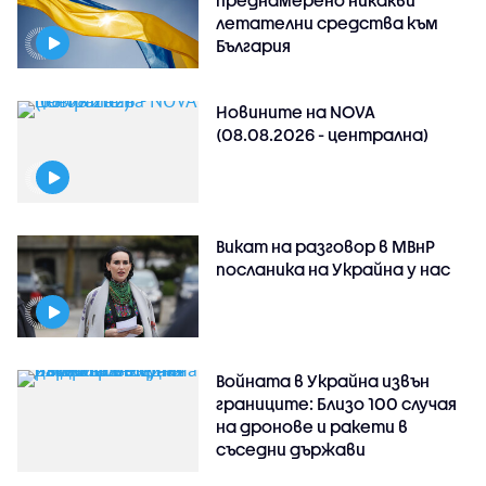
летателни средства към
България
Новините на NOVA
(08.08.2026 - централна)
Викат на разговор в МВнР
посланика на Украйна у нас
Войната в Украйна извън
границите: Близо 100 случая
на дронове и ракети в
съседни държави