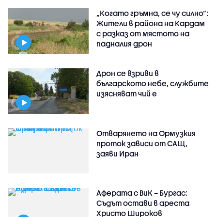
„Когато гръмна, се чу силно“:
Жители в района на Кардам
с разказ от мястото на
падналия дрон
Дрон се взриви в
българското небе, службите
изясняват чий е
Отварянето на Ормузкия
проток зависи от САЩ,
заяви Иран
Аферата с ВиК – Бургас:
Съдът остави в ареста
Христо Широков