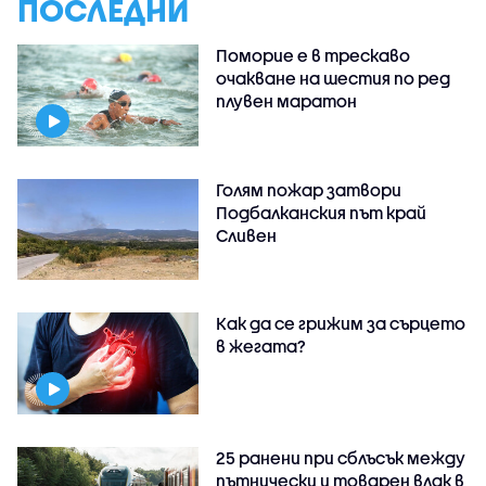
ПОСЛЕДНИ
Поморие е в трескаво
очакване на шестия по ред
плувен маратон
Голям пожар затвори
Подбалканския път край
Сливен
Как да се грижим за сърцето
в жегата?
25 ранени при сблъсък между
пътнически и товарен влак в