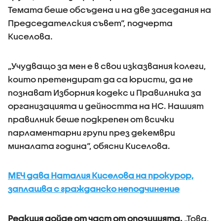
Темата беше обсъдена и на две заседания на
Председателския съвет“, подчерта
Киселова.
„Учудващо за мен е в свои изказвания колеги,
които претендират да са юристи, да не
познават Изборния кодекс и Правилника за
организацията и дейността на НС. Нашият
правилник беше подкрепен от всички
парламентарни групи през декември
миналата година“, обясни Киселова.
МЕЧ дава Наталия Киселова на прокурор,
заплашва с гражданско неподчинение
Реакция дойде от част от опозицията.
„Това,