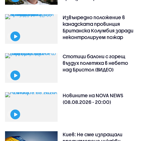
Извънредно положение в
канадската провинция
Британска Колумбия заради
неконтролируем пожар
Стотици балони с горещ
въздух полетяха в небето
над Бристол (ВИДЕО)
Новините на NOVA NEWS
(08.08.2026 - 20:00)
Киев: Не сме изпращали
преднамерено никакви