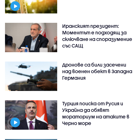
Иранският президент:
Моментът е подходящ за
сключване на споразумение
със САЩ
Дронове са били засечени
над военен обект в Западна
Германия
Турция поиска от Русия и
Украйна да обявят
мораториум на атаките в
Черно море