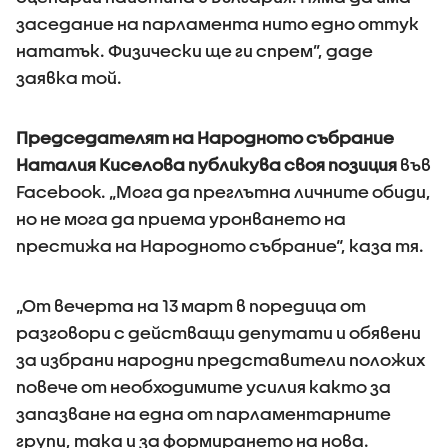
заседание на парламента нито едно оттук
нататък. Физически ще ги спрем”, даде
заявка той.
Председателят на Народното събрание
Наталия Киселова публикува своя позиция
във
Facebook. „Мога да преглътна личните обиди,
но не мога да приема уронването на
престижа на Народното събрание“, каза тя.
„От вечерта на 13 март в поредица от
разговори с действащи депутати и обявени
за избрани народни представители положих
повече от необходимите усилия както за
запазване на една от парламентарните
групи, така и за формирането на нова.