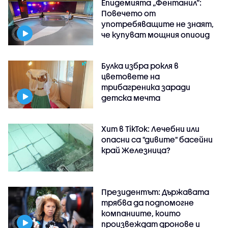
Епидемията „Фентанил”:
Повечето от
употребяващите не знаят,
че купуват мощния опиоид
Булка избра рокля в
цветовете на
трибагреника заради
детска мечта
Хит в TikTok: Лечебни или
опасни са "дивите" басейни
край Железница?
Президентът: Държавата
трябва да подпомогне
компаниите, които
произвеждат дронове и