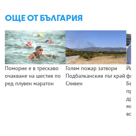
ОЩЕ ОТ БЪЛГАРИЯ
Поморие е в трескаво
Голям пожар затвори
Йот
очакване на шестия по
Подбалканския път край
фло
ред плувен маратон
Сливен
Бъл
про
дръ
мла
вое