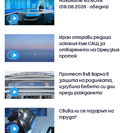
Новините на NOVA
(09.08.2026 - обедна)
Иран отправи редица
искания към САЩ за
отварянето на Ормузкия
проток
Протест във Варна в
защита на родилката,
изгубила бебето си дни
преди раждането
Свива ли се пазарът на
труда?