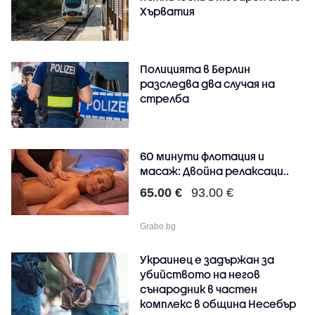
Хърватия
Полицията в Берлин
разследва два случая на
стрелба
60 минути флотация и
масаж: Двойна релаксаци..
65.00 €
93.00 €
Grabo.bg
Украинец е задържан за
убийството на негов
сънародник в частен
комплекс в община Несебър