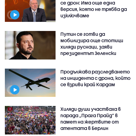
се дрон: Има още една
версия, която не трябва да
изключваме
Путин се готви да
мобилизира още стотици
хиляди руснаци, заяви
президентът Зеленски
Продължава разследването
на инцидента с дрона, който
се взриви край Кардам
Хиляди души участваха в
парада „Прага Прайд“ в
памет на жертвите от
атентата в Берлин