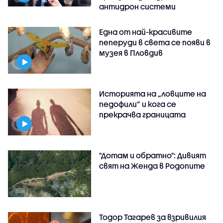
антидрон системи
Една от най-красивите
пеперуди в света се появи в
музея в Пловдив
Историята на „ловците на
педофили” и кога се
прекрачва границата
"Дотам и обратно": Дивият
свят на Женда в Родопите
Тодор Тагарев за взривилия