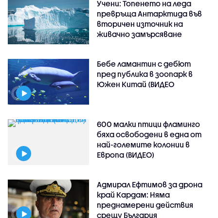
Учени: Топенето на леда
превръща Антарктида във
вторичен източник на
живачно замърсяване
Бебе ламантин с дебют
пред публика в зоопарк в
Южен Китай (ВИДЕО
600 малки птици фламинго
бяха освободени в една от
най-големите колонии в
Европа (ВИДЕО)
Адмирал Ефтимов за дрона
край Кардам: Няма
преднамерени действия
срещу България