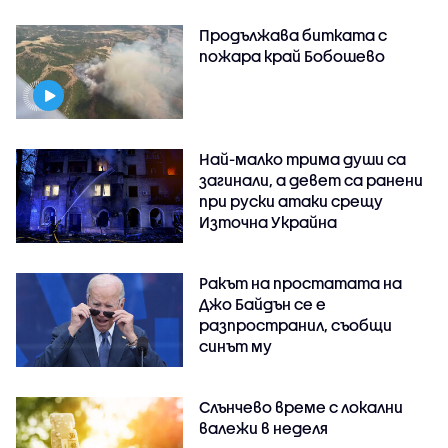
Продължава битката с
пожара край Бобошево
Най-малко трима души са
загинали, а девет са ранени
при руски атаки срещу
Източна Украйна
Ракът на простатата на
Джо Байдън се е
разпространил, съобщи
синът му
Слънчево време с локални
валежи в неделя