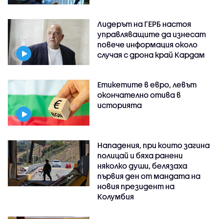
Лидерът на ГЕРБ настоя
управляващите да изнесат
повече информация около
случая с дрона край Кардам
Етикетите в евро, левът
окончателно отива в
историята
Нападения, при които загина
полицай и бяха ранени
няколко души, белязаха
първия ден от мандата на
новия президент на
Колумбия