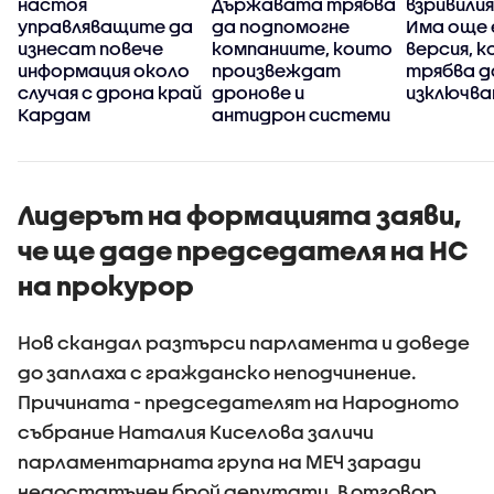
настоя
Държавата трябва
взривилия
управляващите да
да подпомогне
Има още 
р
изнесат повече
компаниите, които
версия, к
информация около
произвеждат
трябва д
случая с дрона край
дронове и
изключва
Кардам
антидрон системи
Лидерът на формацията заяви,
че ще даде председателя на НС
на прокурор
Нов скандал разтърси парламента и доведе
до заплаха с гражданско неподчинение.
Причината - председателят на Народното
събрание Наталия Киселова заличи
парламентарната група на МЕЧ заради
недостатъчен брой депутати. В отговор