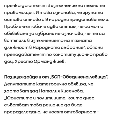
пречка да стъпят в изпълнение на техните
правомощия. И това означава, че групата
остава отново с 9 народни представители.
Проблемът обаче идва оттам, че самото
обявяване за избрани не означава, че те са
встъпили в изпълнението на тяхната
длъжност в Народното събрание”, обясни
преподавателят по конституционно право
доц. Христо Орманджиев.
Позиция дойде и от „БСП-Обединена левица“.
Депутатите категорично обявиха, че
застават зад Наталия Киселова.
„Юристите и политиците, които днес
съветват това решение да бъде
преразгледано, не носят отговорност –