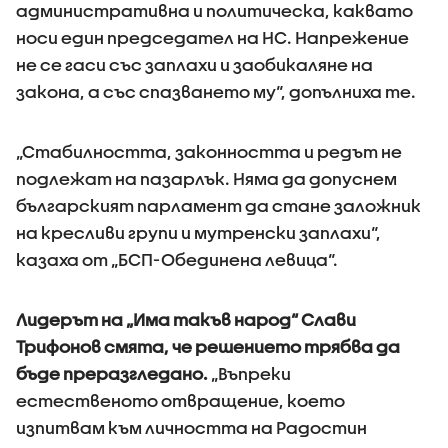
административна и политическа, каквато
носи един председател на НС. Напрежение
не се гаси със заплахи и заобикаляне на
закона, а със спазването му“, допълниха те.
„Стабилността, законността и редът не
подлежат на пазарлък. Няма да допуснем
българският парламент да стане заложник
на кресливи групи и мутренски заплахи“,
казаха от „БСП-Обединена левица“.
Лидерът на „Има такъв народ“ Слави
Трифонов смята, че решението трябва да
бъде преразгледано.
„Въпреки
естественото отвращение, което
изпитвам към личността на Радостин