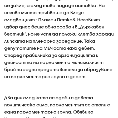
се закле, а след това подаде оставка. На
негово място трябваше да влезе
следващият - Пламен Петков. Неговият
избор днес беше обнародван в „Държавен
вестник”, но не успя да положи клетва заради
липсата на пленарно заседание. Така
депутатите на МЕЧ останаха девет.
Според правилника за организацията и
дейността на парламента минималният
брой народни представители за образуване
на парламентарна група е десет.
Два дни след като се сдоби с девета
политическа сила, парламентът се стопи с
една парламентарна група. Обяви го