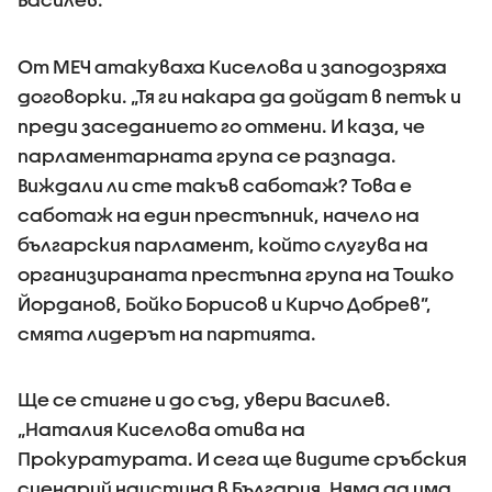
От МЕЧ атакуваха Киселова и заподозряха
договорки. „Тя ги накара да дойдат в петък и
преди заседанието го отмени. И каза, че
парламентарната група се разпада.
Виждали ли сте такъв саботаж? Това е
саботаж на един престъпник, начело на
българския парламент, който слугува на
организираната престъпна група на Тошко
Йорданов, Бойко Борисов и Кирчо Добрев”,
смята лидерът на партията.
Ще се стигне и до съд, увери Василев.
„Наталия Киселова отива на
Прокуратурата. И сега ще видите сръбския
сценарий наистина в България. Няма да има