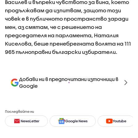
Василев и въпреки чувството за вина, което
продължавам да изпитвам, защото този
човек е в публичното пространство заради
мен, аз смятам, че с решението на
председателя на парламента, Наталия
Киселова, беше пренебрегната волята на 111
965 пълноправни български избиратели.
Добави ни в предпочитани източници в
Google
Последвайте ни
NewsLetter
Google News
Youtube