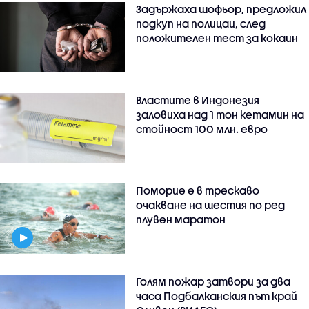
Задържаха шофьор, предложил
подкуп на полицаи, след
положителен тест за кокаин
Властите в Индонезия
заловиха над 1 тон кетамин на
стойност 100 млн. евро
Поморие е в трескаво
очакване на шестия по ред
плувен маратон
Голям пожар затвори за два
часа Подбалканския път край