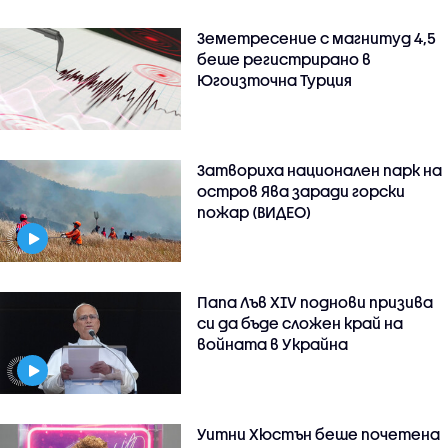
Земетресение с магнитуд 4,5
беше регистрирано в
Югоизточна Турция
Затвориха национален парк на
остров Ява заради горски
пожар (ВИДЕО)
Папа Лъв XIV поднови призива
си да бъде сложен край на
войната в Украйна
Уитни Хюстън беше почетена