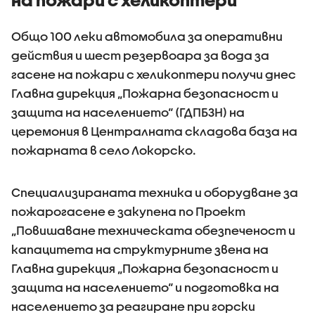
Общо 100 леки автомобила за оперативни
действия и шест резервоара за вода за
гасене на пожари с хеликоптери получи днес
Главна дирекция „Пожарна безопасност и
защита на населението“ (ГДПБЗН) на
церемония в Централната складова база на
пожарната в село Локорско.
Специализираната техника и оборудване за
пожарогасене е закупена по Проект
„Повишаване техническата обезпеченост и
капацитета на структурните звена на
Главна дирекция „Пожарна безопасност и
защита на населението“ и подготовка на
населението за реагиране при горски