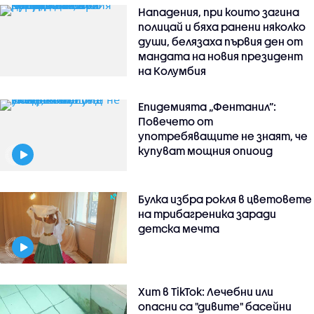
Нападения, при които загина
полицай и бяха ранени няколко
души, белязаха първия ден от
мандата на новия президент
на Колумбия
Епидемията „Фентанил”:
Повечето от
употребяващите не знаят, че
купуват мощния опиоид
Булка избра рокля в цветовете
на трибагреника заради
детска мечта
Хит в TikTok: Лечебни или
опасни са "дивите" басейни