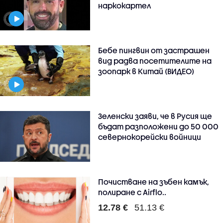
наркокартел
Бебе пингвин от застрашен
вид радва посетителите на
зоопарк в Китай (ВИДЕО)
Зеленски заяви, че в Русия ще
бъдат разположени до 50 000
севернокорейски войници
Почистване на зъбен камък,
полиране с Airflo..
12.78 €
51.13 €