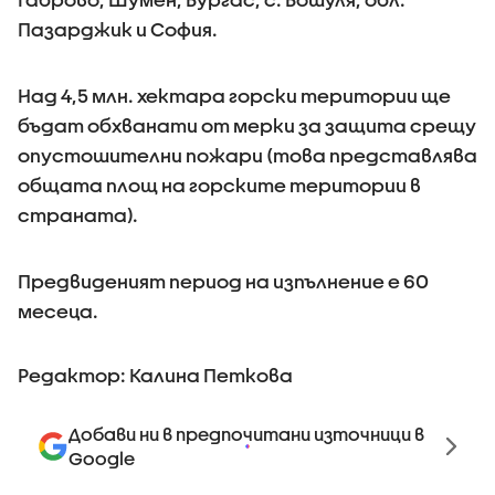
Пазарджик и София.
Над 4,5 млн. хектара горски територии ще
бъдат обхванати от мерки за защита срещу
опустошителни пожари (това представлява
общата площ на горските територии в
страната).
Предвиденият период на изпълнение е 60
месеца.
Редактор: Калина Петкова
Добави ни в предпочитани източници в
Google