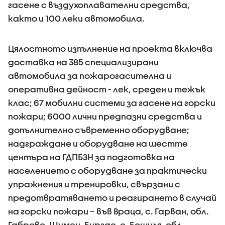
гасене с въздухоплавателни средства,
както и 100 леки автомобила.
Цялостното изпълнение на проекта включва
доставка на 385 специализирани
автомобила за пожарогасителна и
оперативна дейност - лек, среден и тежък
клас; 67 мобилни системи за гасене на горски
пожари; 6000 лични предпазни средства и
допълнително съвременно оборудване;
надграждане и оборудване на шестте
центъра на ГДПБЗН за подготовка на
населението с оборудване за практически
упражнения и тренировки, свързани с
предотвратяването и реагирането в случай
на горски пожари – във Враца, с. Гарван, обл.
Габрово, Шумен, Бургас, с. Бошуля, обл.