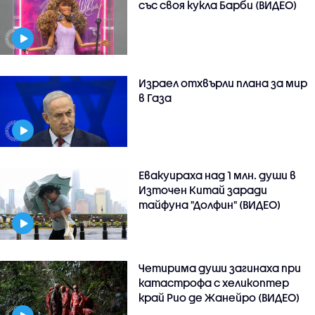
със своя кукла Барби (ВИДЕО)
Израел отхвърли плана за мир
в Газа
Евакуираха над 1 млн. души в
Източен Китай заради
тайфуна "Долфин" (ВИДЕО)
Четирима души загинаха при
катастрофа с хеликоптер
край Рио де Жанейро (ВИДЕО)