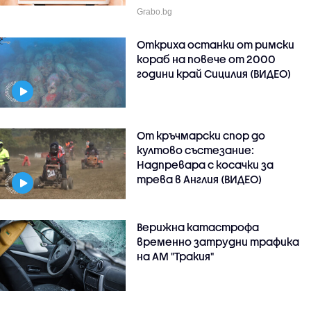
Grabo.bg
Откриха останки от римски
кораб на повече от 2000
години край Сицилия (ВИДЕО)
От кръчмарски спор до
култово състезание:
Надпревара с косачки за
трева в Англия (ВИДЕО)
Верижна катастрофа
временно затрудни трафика
на АМ "Тракия"