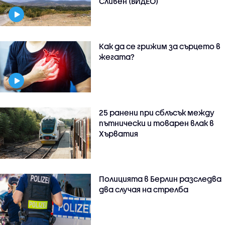
Сливен (ВИДЕО)
Как да се грижим за сърцето в
жегата?
25 ранени при сблъсък между
пътнически и товарен влак в
Хърватия
Полицията в Берлин разследва
два случая на стрелба