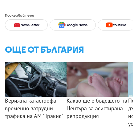
Последвайте ни
NewsLetter
Google News
Youtube
ОЩЕ ОТ БЪЛГАРИЯ
Верижна катастрофа
Какво ще е бъдещето на
Поб
временно затрудни
Центъра за асистирана
дъс
трафика на АМ "Тракия"
репродукция
нов
усп