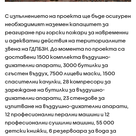
С изпълнението на проекта ще бъде осигурен
необходимият наземен капацитет за
реагиране при горски пожари за навременни
и адекватни действия на териториалните
звена на ГДПБЗН. До момента по проекта са
доставени 1500 комплекта въздушно-
дихателни апарати, 3000 бутилки за
сгъстен въздух, 7500 лицеви маски, 1500
спасителни качулки, 28 компресори за
зареждане на бутилки за въздушно-
дихателни апарати, 23 стендове за
изпитване на въздушно-дихателни апарати,
12 професионални перални машини и 12
професионални сушилни машини, 55 000
детски книжки, 6 резервоара за вода за