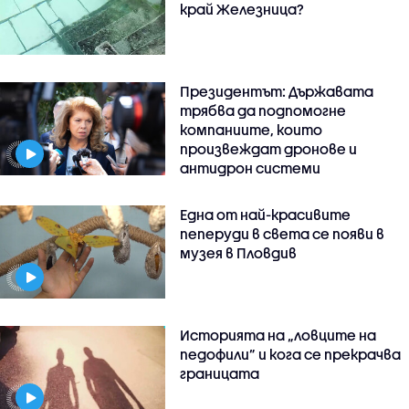
край Железница?
Президентът: Държавата
трябва да подпомогне
компаниите, които
произвеждат дронове и
антидрон системи
Една от най-красивите
пеперуди в света се появи в
музея в Пловдив
Историята на „ловците на
педофили” и кога се прекрачва
границата