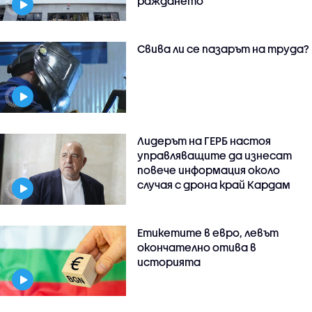
раждането
Свива ли се пазарът на труда?
Лидерът на ГЕРБ настоя
управляващите да изнесат
повече информация около
случая с дрона край Кардам
Етикетите в евро, левът
окончателно отива в
историята