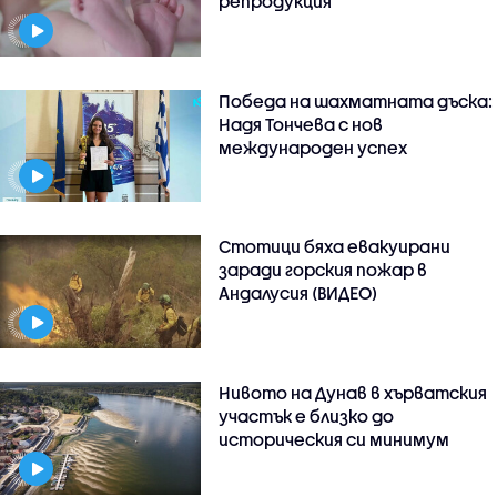
репродукция
Победа на шахматната дъска:
Надя Тончева с нов
международен успех
Стотици бяха евакуирани
заради горския пожар в
Андалусия (ВИДЕО)
Нивото на Дунав в хърватския
участък е близко до
историческия си минимум