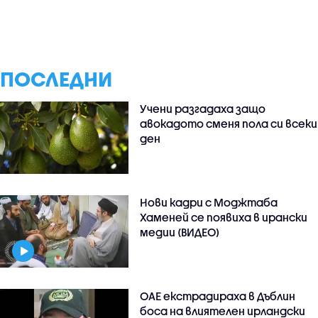
ПОСЛЕДНИ
Учени разгадаха защо
авокадото сменя пола си всеки
ден
Нови кадри с Моджтаба
Хаменей се появиха в ирански
медии (ВИДЕО)
ОАЕ екстрадираха в Дъблин
боса на влиятелен ирландски