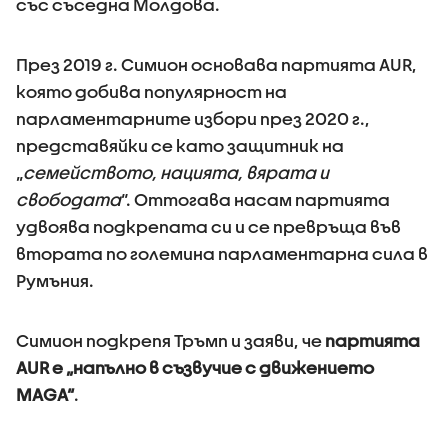
със съседна Молдова.
През 2019 г. Симион основава партията AUR,
която добива популярност на
парламентарните избори през 2020 г.,
представяйки се като защитник на
„
семейството, нацията, вярата и
свободата
“. Оттогава насам партията
удвоява подкрепата си и се превръща във
втората по големина парламентарна сила в
Румъния.
Симион подкрепя Тръмп и заяви, че
партията
AUR е „напълно в съзвучие с движението
MAGA“
.