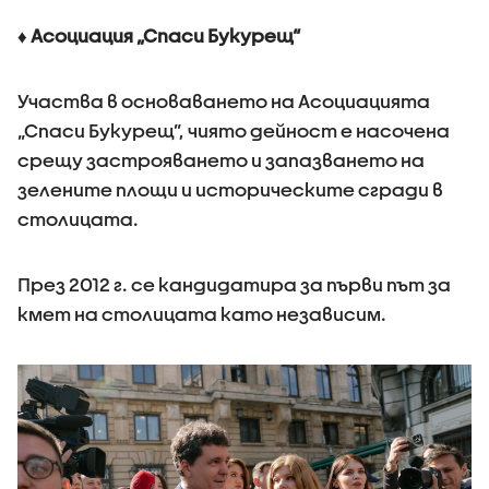
♦
Асоциация „Спаси Букурещ“
Участва в основаването на Асоциацията
„Спаси Букурещ”, чиято дейност е насочена
срещу застрояването и запазването на
зелените площи и историческите сгради в
столицата.
През 2012 г. се кандидатира за първи път за
кмет на столицата като независим.