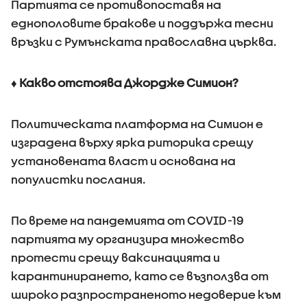
Партията се противопоставя на
еднополовите бракове и поддържа тесни
връзки с Румънската православна църква.
♦ Какво отстоява Джордже Симион?
Политическата платформа на Симион е
изградена върху ярка риторика срещу
установената власт и основана на
популистки послания.
По време на пандемията от COVID-19
партията му организира множество
протести срещу ваксинацията и
карантинирането, като се възползва от
широко разпространеното недоверие към