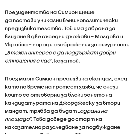
Президентство на Симион щеше
да постави уникални външнополитически
предизвикателства. Той има забрана за
влизане в две съседни държави – Молдова и
Украйна – поради съображения за сигурност.
„
В техен интерес е да поддържат добри
отношения с нас
“, каза той.
През март Симион предизвика скандал, след
като по време на протест заяви, че онези,
които са отговорни за блокирането на
кандидатурата на Джорджеску за втори
мандат, трябва да бъдат „
одрани на
площада
“. Това доведе до старт на
наказателно разследване за подбуждане