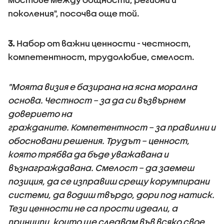
поколения", посочва още той.
3.
Набор от важни ценности - честност,
компетентност, трудолюбие, смелост.
"Моята визия е базирана на ясна морална
основа. Честност – за да си възвърнем
доверието на
гражданите. Компетентност – за правилни и
обосновани решения. Трудът – ценност,
която трябва да бъде уважавана и
възнаграждавана. Смелост – да заемеш
позиция, да се изправиш срещу корумпирани
системи, да водиш твърдо, дори под натиск.
Тези ценности не са прости идеали, а
принципи, които ще следвам във всяко свое