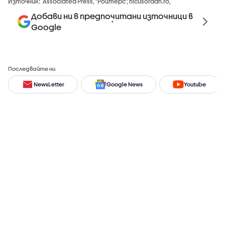
Източник:
Associated Press, "Ройтерс", nicusordan.ro,
Добави ни в предпочитани източници в
Google
Последвайте ни
NewsLetter
Google News
Youtube