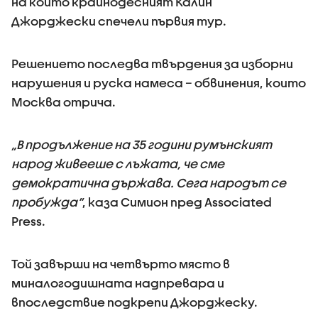
на които крайнодесният Калин
Джорджески спечели първия тур.
Решението последва твърдения за изборни
нарушения и руска намеса – обвинения, които
Москва отрича.
„В продължение на 35 години румънският
народ живееше с лъжата, че сме
демократична държава. Сега народът се
пробужда“
, каза Симион пред Associated
Press.
Той завърши на четвърто място в
миналогодишната надпревара и
впоследствие подкрепи Джорджеску.