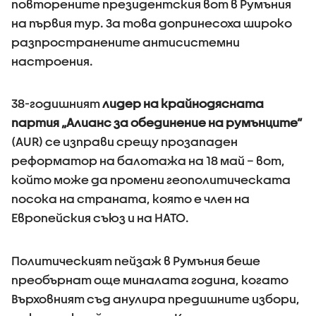
повторените президентския вот в Румъния
на първия тур. За това допринесоха широко
разпространените антисистемни
настроения.
38-годишният
лидер на крайнодясната
партия „Алианс за обединение на румънците“
(AUR) се изправи срещу прозападен
реформатор на балотажа на 18 май – вот,
който може да промени геополитическата
посока на страната, която е член на
Европейския съюз и на НАТО.
Политическият пейзаж в Румъния беше
преобърнат още миналата година, когато
Върховният съд анулира предишните избори,