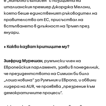
е „напълно съгласен“ с позицията на
италианския премиер Джорджа Мелони,
която беше единственият ръководител на
правителство от ЕС, присъствал на
встъпването в длъжност на Тръмп през
януари.
♦ Какво казват критиците му?
Зигфрид Мурешан
, румънски член на
Европейския парламент, заяви в понеделник,
че президентството на Симион би било
„лоша новина“ за Румъния и Европа, и обвини
лидера на AUR, че проявява „презрение към
демократичните процеси“.