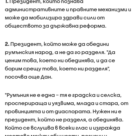
1.
Президент, който познава
административните и правните механизми и
може да мобилизира здрави сили от
обществото за държавна реформа.
2.
Президент, който може да обедини
румънския народ, а не да го разделя. "Да
ценим това, което ни обединява, и да се
борим срещу това, което ни разделя",
посочва още Дан.
"Румъния не е една – тя е градска и селска,
просперираща и уязвима, млада и стара, от
провинцията и от диаспората. Нужен ни е
президент, който не разделя, а обединява.
Който се вслушва в всеки глас и изгражда
мостове между общности, региони и