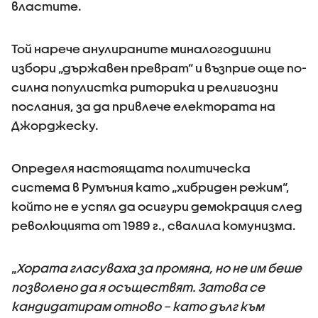
властите.
Той нарече анулираните миналогодишни
избори „държавен преврат“ и възприе още по-
силна популистка риторика и религиозни
послания, за да привлече електората на
Джорджеску.
Определя настоящата политическа
система в Румъния като „хибриден режим“,
който не е успял да осигури демокрация след
революцията от 1989 г., свалила комунизма.
„
Хората гласуваха за промяна, но не им беше
позволено да я осъществят. Затова се
кандидатирам отново – като дълг към