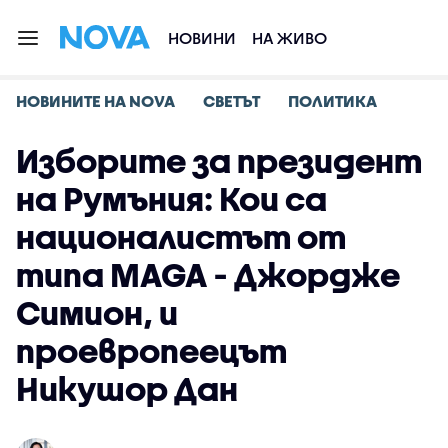
НОВИНИ
НА ЖИВО
НОВИНИТЕ НА NOVA
СВЕТЪТ
ПОЛИТИКА
Изборите за президент
на Румъния: Кои са
националистът от
типа MAGA - Джордже
Симион, и
проевропеецът
Никушор Дан