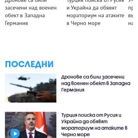
засечени над военен
и Украйна да обявят
пре
обект в Западна
мораториум на атаките
във
Германия
в Черно море
на 
ПОСЛЕДНИ
Дронове са били засечени
над военен обект в Западна
Германия
Турция поиска от Русия и
Украйна да обявят
мораториум на атаките в
Черно море