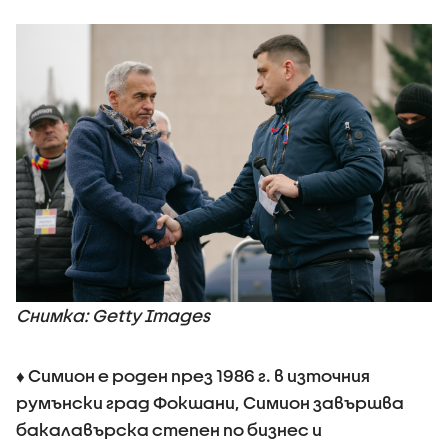
Снимка: Getty Images
♦ Симион е роден през 1986 г. в източния
румънски град Фокшани, Симион завършва
бакалавърска степен по бизнес и