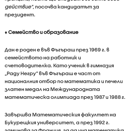
действие"
, посочва кандидатът за
президент.
♦ Семейство и образование
Дан е роден е във Фъгъраш през 1969 г. в
семейството на работник и
счетоводителка. Като ученик в гимназия
„Раду Негру“ във Фъгъраш е част от
националния отбор по математика и печели
златен медал на Международната
математическа олимпиада през 1987 и 1988 г.
Завършва Математическия факултет на
Букурещкия университет, а през 1992 г.
заминава за Франция, за да уча математика