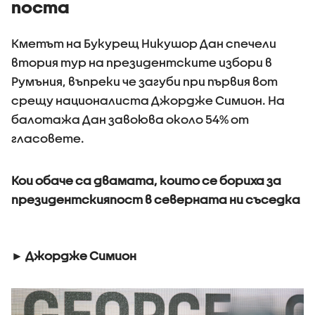
поста
Кметът на Букурещ Никушор Дан спечели
втория тур на президентските избори в
Румъния, въпреки че загуби при първия вот
срещу националиста Джордже Симион. На
балотажа Дан завоюва около 54% от
гласовете.
Кои обаче са двамата, които се бориха за
президентскияпост в северната ни съседка
► Джордже Симион