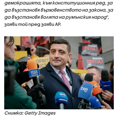
демокрацията, към конституционния ред, за
да възстановя върховенството на закона, за
да възстановя волята на румънския народ
”,
заяви той пред заяви AP.
Снимка: Getty Images