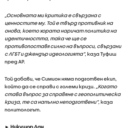
„Основната ми критика е свързана с
ценностите му. Той е твърд противник на
онова, което хората наричат политика на
идентичността, така че ще се
противопоставя силно на въпроси, свързани
с ЛГБТ и джендър идеологията“
, каза Туфиш
пред AP.
Той добави, че Симион няма подготвен екип,
който да се справи с големи кризи.
„Когато
става въпрос за справяне с геополитическа
криза, те са напълно неподготвени“
, каза
политологът.
► Никушор Дан