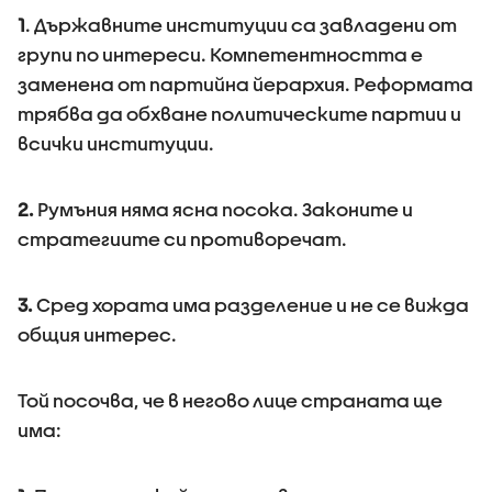
1
. Държавните институции са завладени от
групи по интереси. Компетентността е
заменена от партийна йерархия. Реформата
трябва да обхване политическите партии и
всички институции.
2.
Румъния няма ясна посока. Законите и
стратегиите си противоречат.
3.
Сред хората има разделение и не се вижда
общия интерес.
Той посочва, че в негово лице страната ще
има: