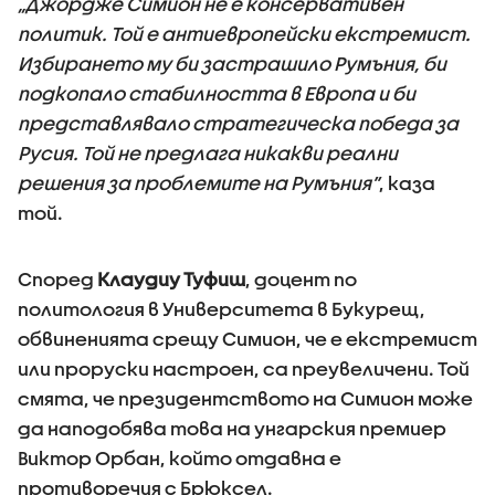
„Джордже Симион не е консервативен
политик. Той е антиевропейски екстремист.
Избирането му би застрашило Румъния, би
подкопало стабилността в Европа и би
представлявало стратегическа победа за
Русия. Той не предлага никакви реални
решения за проблемите на Румъния”
, каза
той.
Според
Клаудиу Туфиш
, доцент по
политология в Университета в Букурещ,
обвиненията срещу Симион, че е екстремист
или проруски настроен, са преувеличени. Той
смята, че президентството на Симион може
да наподобява това на унгарския премиер
Виктор Орбан, който отдавна е
противоречия с Брюксел.