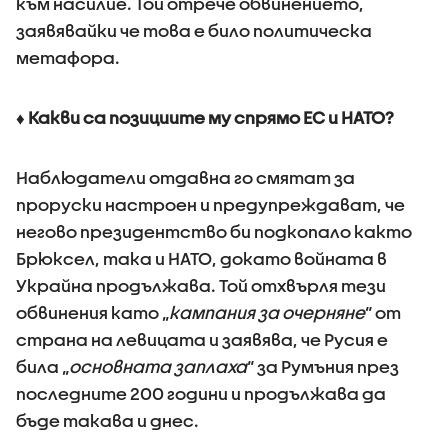
към насилие. Той отрече обвинението,
заявявайки че това е било политическа
метафора.
♦ Какви са позициите му спрямо ЕС и НАТО?
Наблюдатели отдавна го смятат за
проруски настроен и предупреждават, че
негово президентство би подкопало както
Брюксел, така и НАТО, докато войната в
Украйна продължава. Той отхвърля тези
обвинения като „
кампания за очерняне
“ от
страна на левицата и заявява, че Русия е
била „
основната заплаха
“ за Румъния през
последните 200 години и продължава да
бъде такава и днес.