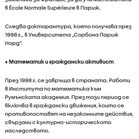
в École Normale Supérieure в Париж.
Следва докторантура, която получава през
1998 г., в Университета „Сорбона Париж
Норд”.
♦
Математик и граждански активист
През 1998 г. се завръща в страната. Работи
в Института по математика към
Румънската академия. През този период се
включва в граждански движения, които се
противопоставят на незаконните действия,
свързани с културно-историческото
наследството.