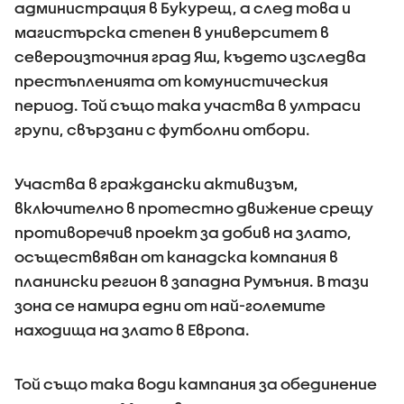
администрация в Букурещ, а след това и
магистърска степен в университет в
североизточния град Яш, където изследва
престъпленията от комунистическия
период. Той също така участва в ултраси
групи, свързани с футболни отбори.
Участва в граждански активизъм,
включително в протестно движение срещу
противоречив проект за добив на злато,
осъществяван от канадска компания в
планински регион в западна Румъния. В тази
зона се намира едни от най-големите
находища на злато в Европа.
Той също така води кампания за обединение