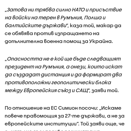
„
Затова ни трябва силно НАТО и присъствие
на войски на терен в Румъния, Полша и
балтийските държави
“, каза той, макар да
се обявява против изпращането на
допълнителна военна помощ за Украйна.
„
Опасността не е кой ще бъде следващият
президент на Румъния, а онези, които искат
да създадат дистанция и да формират два
противоположни геополитически блока
между Европейския съюз и САЩ
“, заяви той.
По отношение на ЕС Симион посочи: „Искаме
повече правомощия за 27-те държави, а не за
европейските институции“. Той заяви още, че