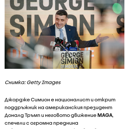
Снимка: Getty Images
Джордже Симион е националист и открит
поддръжник на американския президент
Доналд Тръмп и неговото движение
MAGA
,
спечели с огромна преднина