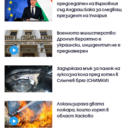
председател на Върховния
съд Андраш Бака за следващ
президент на Унгария
Военното министерство:
Дронът вероятно е
украински, инцидентът не е
преднамерен
Задържаха мъж за палеж на
луксозна кола пред хотел в
Слънчев бряг (СНИМКИ)
Локализираха двата
пожара, които горят в
област Хасково