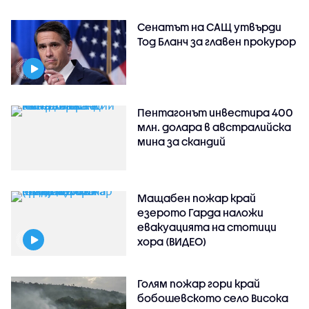
Сенатът на САЩ утвърди
Тод Бланч за главен прокурор
Пентагонът инвестира 400
млн. долара в австралийска
мина за скандий
Мащабен пожар край
езерото Гарда наложи
евакуацията на стотици
хора (ВИДЕО)
Голям пожар гори край
бобошевското село Висока