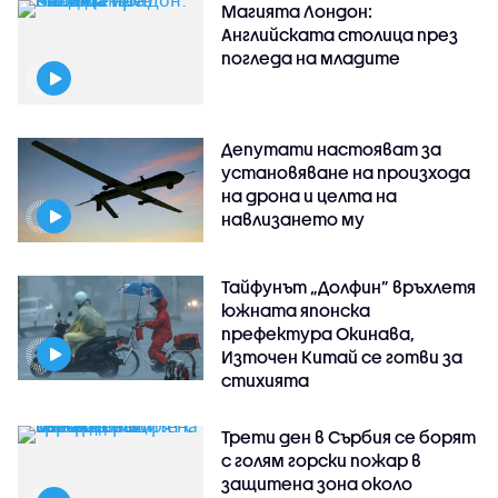
Магията Лондон:
Английската столица през
погледа на младите
Депутати настояват за
установяване на произхода
на дрона и целта на
навлизането му
Тайфунът „Долфин” връхлетя
южната японска
префектура Окинава,
Източен Китай се готви за
стихията
Трети ден в Сърбия се борят
с голям горски пожар в
защитена зона около