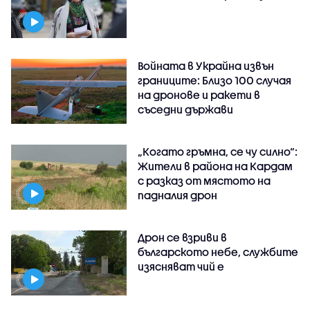
Войната в Украйна извън
границите: Близо 100 случая
на дронове и ракети в
съседни държави
„Когато гръмна, се чу силно“:
Жители в района на Кардам
с разказ от мястото на
падналия дрон
Дрон се взриви в
българското небе, службите
изясняват чий е