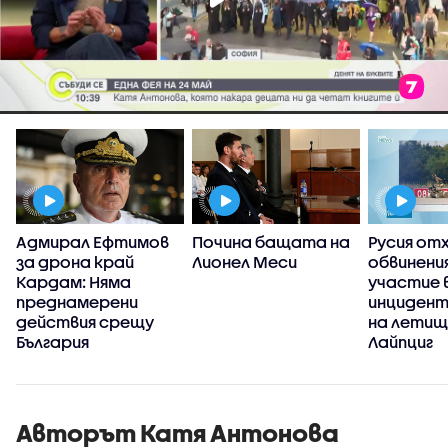
Адмирал Ефтимов
Почина бащата на
Русия от
за дрона край
Лионел Меси
обвинени
Кардам: Няма
участие 
преднамерени
инцидент
действия срещу
на летищ
България
Лайпциг
Авторът Катя Антонова