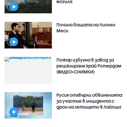
могила
Почина бащата на Лионел
Меси
Пожар избухна в завод за
рециклиране край Ротердам
(ВИДЕО+СНИМКИ)
Русия отхвърли обвиненията
за участие в инцидента с
дрон на летището в Лайпциг