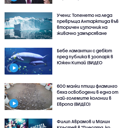
Учени: Топенето на леда
превръща Антарктида във
вторичен източник на
живачно замърсяване
Бебе ламантин с дебют
пред публика в зоопарк в
Южен Китай (ВИДЕО
600 малки птици фламинго
бяха освободени в една от
най-големите колонии в
Европа (ВИДЕО)
Филип Аврамов и Малин
Кръстев в "Пиесата, ко..