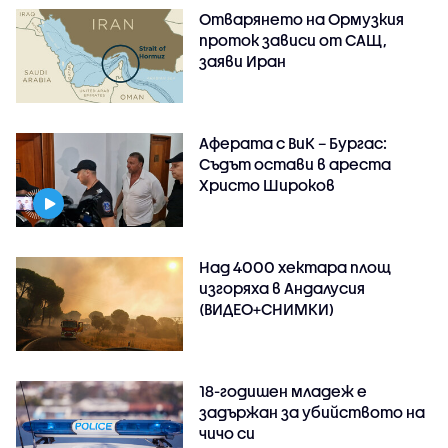
Отварянето на Ормузкия
проток зависи от САЩ,
заяви Иран
Аферата с ВиК – Бургас:
Съдът остави в ареста
Христо Широков
Над 4000 хектара площ
изгоряха в Андалусия
(ВИДЕО+СНИМКИ)
18-годишен младеж е
задържан за убийството на
чичо си