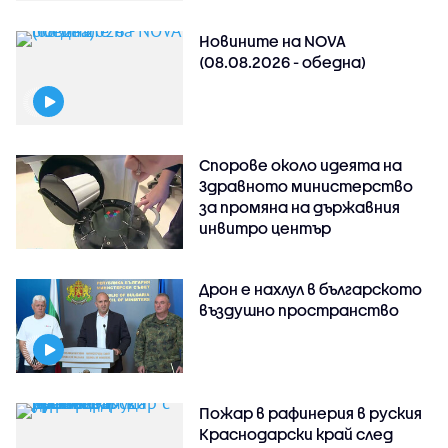
Новините на NOVA
(08.08.2026 - обедна)
Спорове около идеята на
Здравното министерство
за промяна на държавния
инвитро център
Дрон е нахлул в българското
въздушно пространство
Пожар в рафинерия в руския
Краснодарски край след