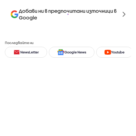
Добави ни в предпочитани източници в
Google
Последвайте ни
NewsLetter
Google News
Youtube