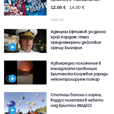
12.00 €
14.00 €
Grabo.bg
Адмирал Ефтимов за дрона
край Кардам: Няма
преднамерени действия
срещу България
Извънредно положение в
канадската провинция
Британска Колумбия заради
неконтролируем пожар
Стотици балони с горещ
въздух полетяха в небето
над Бристол (ВИДЕО)