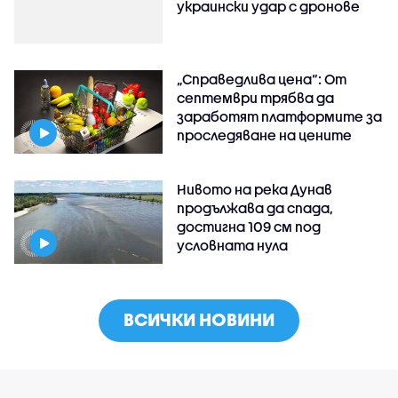
украински удар с дронове
„Справедлива цена“: От
септември трябва да
заработят платформите за
проследяване на цените
Нивото на река Дунав
продължава да спада,
достигна 109 см под
условната нула
ВСИЧКИ НОВИНИ