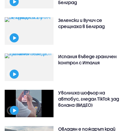
Белград
Зеленски и Вучич се
срещнаха в Белград
Испания въведе граничен
контрол с Италия
Уволниха шофьор на
автобус, гледал TikTok зад
волана (ВИДЕО)
Овладян е пожарът край