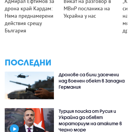
Адмирал Ефтимов за
Викат на разговор в
„Ког
дрона край Кардам:
МВнР посланика на
сил
Няма преднамерени
Украйна у нас
на 
действия срещу
мяс
България
дро
ПОСЛЕДНИ
Дронове са били засечени
над военен обект в Западна
Германия
Турция поиска от Русия и
Украйна да обявят
мораториум на атаките в
Черно море