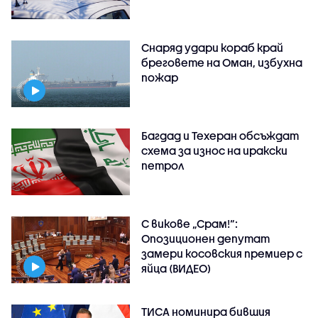
Снаряд удари кораб край
бреговете на Оман, избухна
пожар
Багдад и Техеран обсъждат
схема за износ на иракски
петрол
С викове „Срам!“:
Опозиционен депутат
замери косовския премиер с
яйца (ВИДЕО)
ТИСА номинира бившия