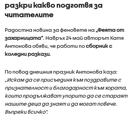
разкри какво подготвя за
читателите
Радостна новина за феновете на
„Феята от
захарницата”
. Навръх 24 май авторът Катя
Антонова обяви, че работи по
сборник с
коледни разкази
.
По повод днешния празник Антонова каза:
„Искам да се присъединя към поздравите с
признателност и благодарност към хората,
които продължават упорито да се стараят
нашите деца да знаят и да могат повече.
Въпреки всичко”.