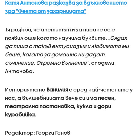
Катя Антонова разказва за вдъхновението
зад "Феята от захарницата"
Тя разкри, че апетитът ѝ за писане се е
появил още когато научила буквите.
„Сядах
да пиша с такъв ентусиазъм и любимото ми
беше, когато за домашно ни дадат
съчинение. Огромно вълнение”
, сподели
Антонова.
Историята на
Ванилия
е сред най-четените у
нас, а вълшебницата вече си има
песен,
театрална постановка, кукла и дори
курабийка
.
Редактор: Георги Генов