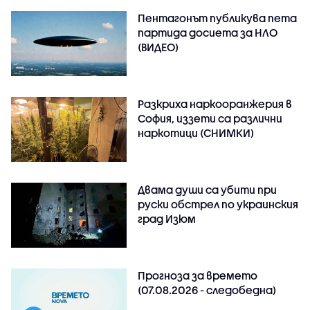
Пентагонът публикува пета
партида досиета за НЛО
(ВИДЕО)
Разкриха наркооранжерия в
София, иззети са различни
наркотици (СНИМКИ)
Двама души са убити при
руски обстрeл по украинския
град Изюм
Прогноза за времето
(07.08.2026 - следобедна)