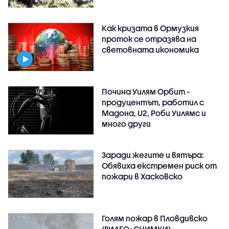
Как кризата в Ормузкия
проток се отразява на
световната икономика
Почина Уилям Орбит -
продуцентът, работил с
Мадона, U2, Роби Уилямс и
много други
Заради жегите и вятъра:
Обявиха екстремен риск от
пожари в Хасковско
Голям пожар в Пловдивско
(ВИДЕО+СНИМКИ)