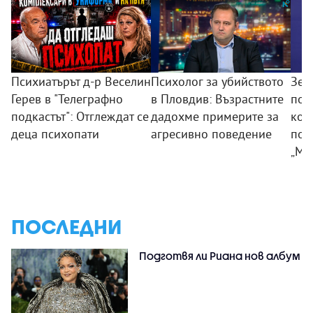
Психиатърът д-р Веселин
Психолог за убийството
Зем
Герев в "Телеграфно
в Пловдив: Възрастните
пои
подкастът": Отглеждат се
дадохме примерите за
ком
деца психопати
агресивно поведение
под
„Мл
ПОСЛЕДНИ
Подготвя ли Риана нов албум