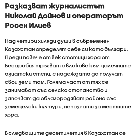
примерите за
Разказват журналистът
агресивно
Николай Дойнов и операторът
поведение
Росен Илиев
Над четири хиляди души в съвременен
Казахстан определят себе си като българи.
Преди повече от век стотици хора от
Бесарабия тръгват с влакове към далечните
азиатски степи, с надеждата да получат
свои земи там. Голяма част от тях се
занимават със селско стопанство и
започват да облагородяват района със
земеделски култури, непознати за местните
хора.
В следващите десетилетия в Казахстан се