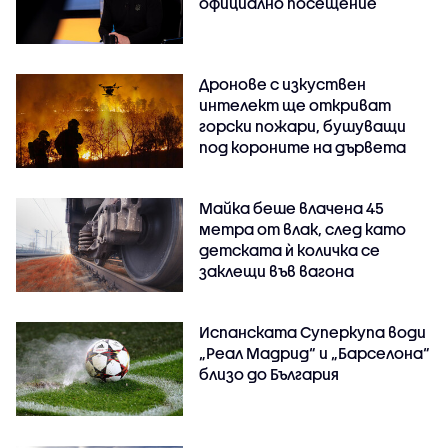
официално посещение
Дронове с изкуствен
интелект ще откриват
горски пожари, бушуващи
под короните на дървета
Майка беше влачена 45
метра от влак, след като
детската ѝ количка се
заклещи във вагона
Испанската Суперкупа води
„Реал Мадрид“ и „Барселона“
близо до България