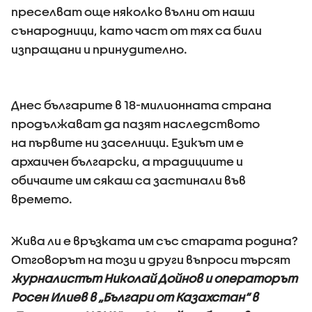
преселват още няколко вълни от наши
сънародници, като част от тях са били
изпращани и принудително.
Днес българите в 18-милионната страна
продължават да пазят наследството
на първите ни заселници. Езикът им е
архаичен български, а традициите и
обичаите им сякаш са застинали във
времето.
Жива ли е връзката им със старата родина?
Отговорът на този и други въпроси търсят
журналистът Николай Дойнов и операторът
Росен Илиев в „Българи от Казахстан“ в