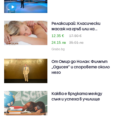
Релаксирай: Класически
масаж на гръб или на ..
12.35 €
17.90 €
24.15 лв
35.01 лв
Grabo.bg
От Омир до Нолан: Филмът
„Одисея” и споровете около
него
Каква е връзката между
съня и успеха в училище