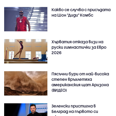
Какво се случва с присъдата
на Шон "Диди" Комбс
Хърватия отказа визи на
руски гимнастички за Евро
2026
Пясъчни бури от най-висока
степен връхлетяха
американския щат Аризона
(ВИДЕО)
Зеленски пристигна в
Белград на първото си