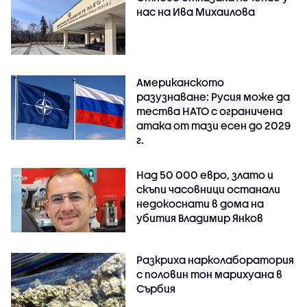
нас на Ива Михаилова
Американското
разузнаване: Русия може да
тества НАТО с ограничена
атака от тази есен до 2029
г.
Над 50 000 евро, злато и
скъпи часовници останали
недокоснати в дома на
убития Владимир Янков
Разкриха нарколаборатория
с половин тон марихуана в
Сърбия