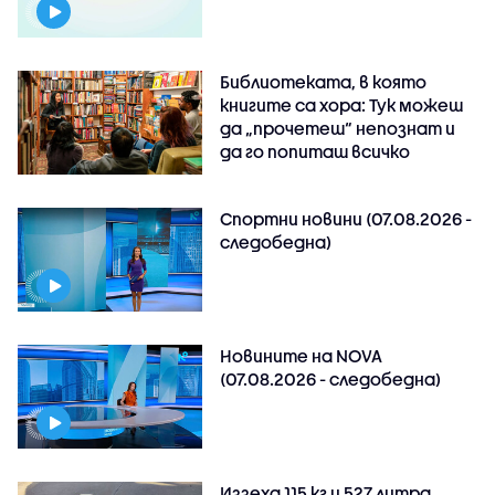
Библиотеката, в която
книгите са хора: Тук можеш
да „прочетеш“ непознат и
да го попиташ всичко
Спортни новини (07.08.2026 -
следобедна)
Новините на NOVA
(07.08.2026 - следобедна)
Иззеха 115 кг и 527 литра