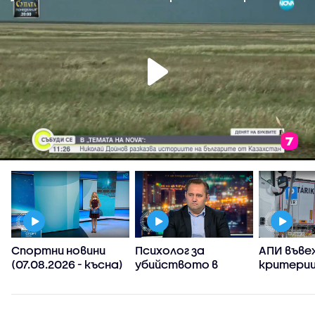
Спортни новини
Психолог за
АПИ въве
(07.08.2026 - късна)
убийството в
критерии
Пловдив:
спиране 
Възрастните
тировет
дадохме