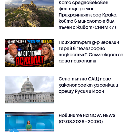
Като средновековен
фентъзи роман:
Призрачният град Крако,
който в миналото е бил
пълен с живот (СНИМКИ)
Психиатърът д-р Веселин
Герев в "Телеграфно
подкастът": Отглеждат се
деца психопати
Сенатът на САЩ прие
законопроект за санкции
срещу Русия и Иран
Новините на NOVA NEWS
(07.08.2026 - 20:00)