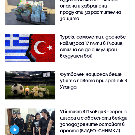
опасни и забранени
продукти за растителна
защита
Турски самолети и дронове
навлязоха 17 пъти в Гърция,
стигна се до симулиран
въздушен бой
Футболен национал беше
убит с павета при грабеж в
Уганда
Убитият в Пловдив - горен с
цигари и с обръснати вежди,
заподозрените остават в
ареста (ВИДЕО+СНИМКИ)