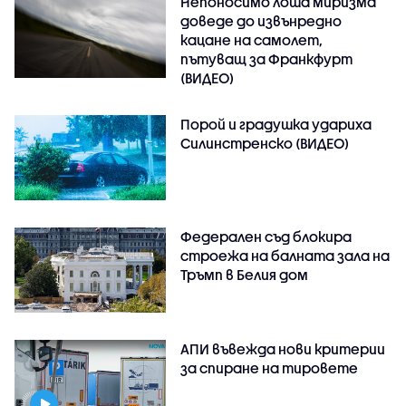
Непоносимо лоша миризма
доведе до извънредно
кацане на самолет,
пътуващ за Франкфурт
(ВИДЕО)
Порой и градушка удариха
Силинстренско (ВИДЕО)
Федерален съд блокира
строежа на балната зала на
Тръмп в Белия дом
АПИ въвежда нови критерии
за спиране на тировете