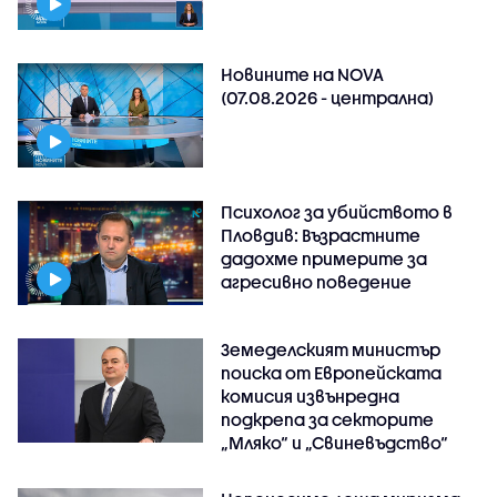
Новините на NOVA
(07.08.2026 - централна)
Психолог за убийството в
Пловдив: Възрастните
дадохме примерите за
агресивно поведение
Земеделският министър
поиска от Европейската
комисия извънредна
подкрепа за секторите
„Мляко“ и „Свиневъдство“