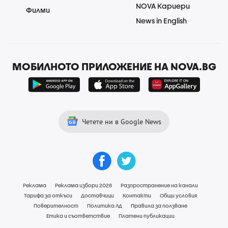
NOVA Кариери
Филми
News in English
МОБИЛНОТО ПРИЛОЖЕНИЕ НА NOVA.BG
Четете ни в Google News
Реклама
Реклама избори 2026
Разпространение на канали
Тарифа за откъси
Доставчици
Контакти
Общи условия
Поверителност
Политика ЛД
Правила за ползване
Етика и съответствие
Платени публикации