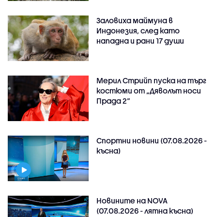
Заловиха маймуна в
Индонезия, след като
нападна и рани 17 души
Мерил Стрийп пуска на търг
костюми от „Дяволът носи
Прада 2“
Спортни новини (07.08.2026 -
късна)
Новините на NOVA
(07.08.2026 - лятна късна)