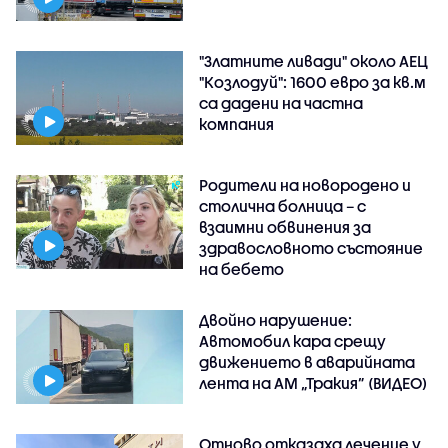
"Златните ливади" около АЕЦ
"Козлодуй": 1600 евро за кв.м
са дадени на частна
компания
Родители на новородено и
столична болница – с
взаимни обвинения за
здравословното състояние
на бебето
Двойно нарушение:
Автомобил кара срещу
движението в аварийната
лента на АМ „Тракия” (ВИДЕО)
Отново отказаха лечение у