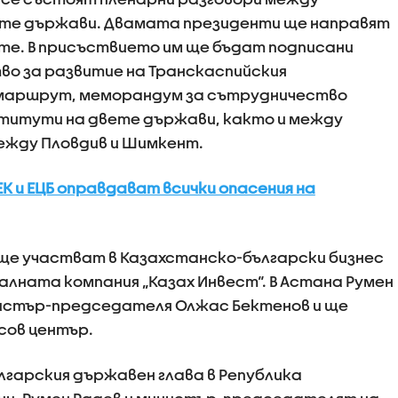
ете държави. Двамата президенти ще направят
те. В присъствието им ще бъдат подписани
о за развитие на Транскаспийския
маршрут, меморандум за сътрудничество
итути на двете държави, както и между
между Пловдив и Шимкент.
К и ЕЦБ оправдават всички опасения на
ще участват в Казахстанско-български бизнес
алната компания „Казах Инвест“. В Астана Румен
нистър-председателя Олжас Бектенов и ще
сов център.
гарския държавен глава в Република