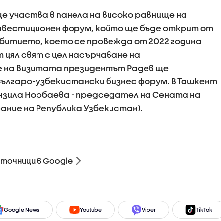
е участва в панела на високо равнище на
вестиционен форум, който ще бъде открит от
битието, което се провежда от 2022 година
 цял свят с цел насърчаване на
 на визитата президентът Радев ще
ългаро-узбекистански бизнес форум. В Ташкент
анзила Норбаева - председател на Сената на
ание на Република Узбекистан).
зточници в Google
Google News
Youtube
Viber
TikTok