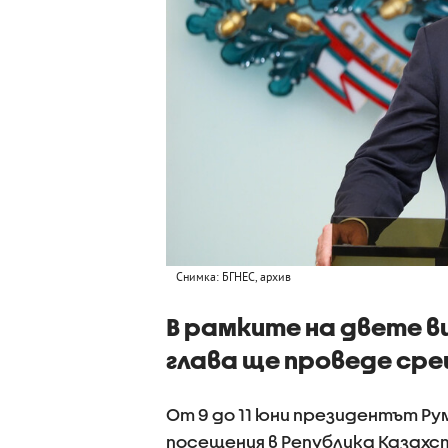
Снимка: БГНЕС, архив
В рамките на двете 
глава ще проведе сре
От 9 до 11 юни президентът Р
посещения в Република Казахс