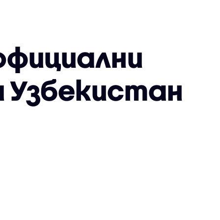
 официални
и Узбекистан