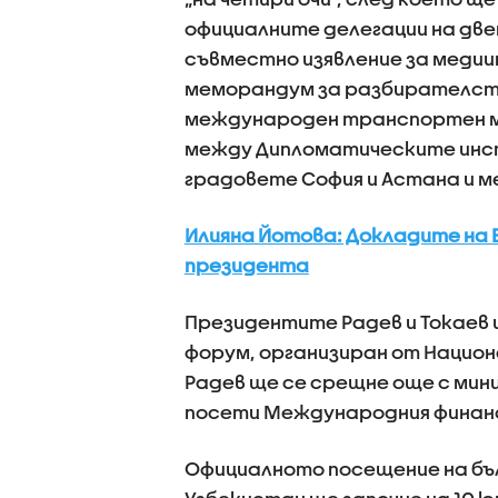
официалните делегации на дв
съвместно изявление за медии
меморандум за разбирателств
международен транспортен 
между Дипломатическите инст
градовете София и Астана и 
Илияна Йотова: Докладите на Е
президента
Президентите Радев и Токаев 
форум, организиран от Национ
Радев ще се срещне още с ми
посети Международния финан
Официалното посещение на бъл