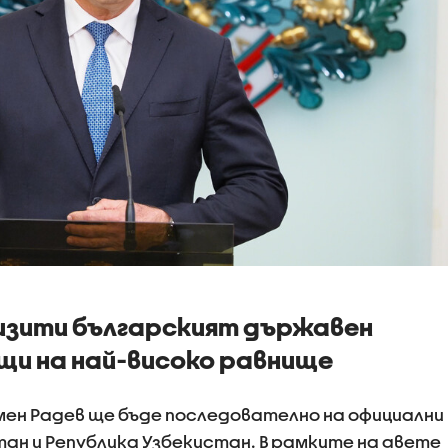
визити българският държавен
щи на най-високо равнище
умен Радев ще бъде последователно на официални
тан и Република Узбекистан. В рамките на двете