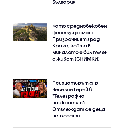
България
Като средновековен
фентъзи роман:
Призрачният град
Крако, който в
миналото е бил пълен
с живот (СНИМКИ)
Психиатърът д-р
Веселин Герев в
"Телеграфно
подкастът":
Отглеждат се деца
психопати