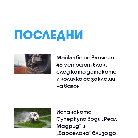
ПОСЛЕДНИ
Майка беше влачена
45 метра от влак,
след като детската
ѝ количка се заклещи
на вагон
Испанската
Суперкупа води „Реал
Мадрид“ и
„Барселона“ близо до