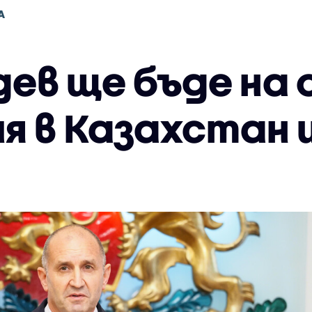
А
дев ще бъде на
я в Казахстан 