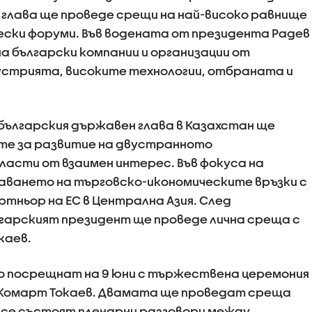
глава ще проведе срещи на най-високо равнище
чески форуми. Във водената от президента Радев
а български компании и организации от
устрията, високите технологии, отбраната и
българския държавен глава в Казахстан ще
те за развитие на двустранното
ласти от взаимен интерес. Във фокуса на
аването на търговско-икономическите връзки с
ртньор на ЕС в Централна Азия. След
гарският президент ще проведе лична среща с
каев.
но посрещнат на 9 юни с тържествена церемония
-Жомарт Токаев. Двамата ще проведат среща
е се състоят пленарни разговори между