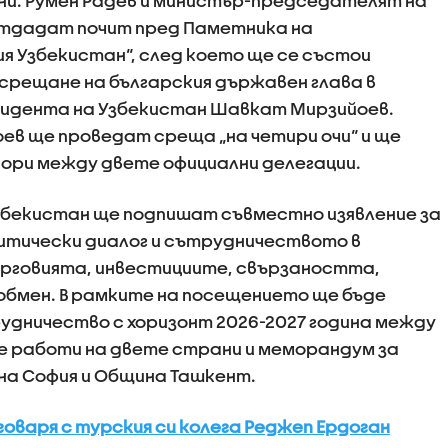
юни. Румен Радев и министър-председателят на
тдадат почит пред Паметника на
я Узбекистан“, след което ще се състои
срещане на българския държавен глава в
езидента на Узбекистан Шавкат Мирзийоев.
ев ще проведат среща „на четири очи“ и ще
ори между двете официални делегации.
збекистан ще подпишат съвместно изявление за
итически диалог и сътрудничеството в
рговията, инвестициите, свързаността,
обмен. В рамките на посещението ще бъде
удничество с хоризонт 2026-2027 година между
 работи на двете страни и меморандум за
а София и Община Ташкент.
оваря с турския си колега Реджеп Ердоган