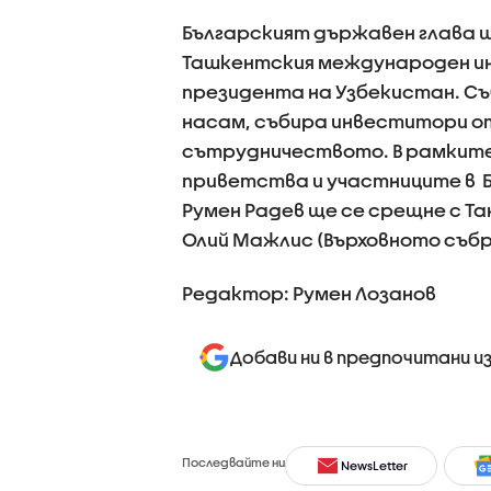
Българският държавен глава щ
Ташкентския международен ин
президента на Узбекистан. Съ
насам, събира инвеститори от
сътрудничеството. В рамките
приветства и участниците в Б
Румен Радев ще се срещне с Т
Олий Мажлис (Върховното събр
Редактор: Румен Лозанов
Добави ни в предпочитани и
Последвайте ни
NewsLetter