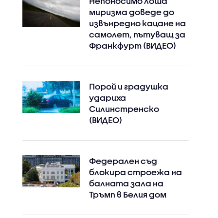
Непоносимо лоша
миризма доведе до
извънредно кацане на
самолет, пътуващ за
Франкфурт (ВИДЕО)
Порой и градушка
удариха
Силинстренско
(ВИДЕО)
Федерален съд
блокира строежа на
балната зала на
Тръмп в Белия дом