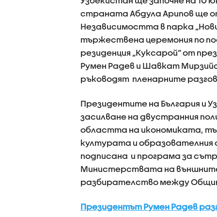
Узбекистан ще започне на 10 
страната Абдула Арипов ще о
Независимостта в парка „Нови
тържествена церемония по по
резиденция „Куксарой“ от пр
Румен Радев и Шавкат Мирзийо
ръководят пленарните разгов
Президентите на България и У
засилване на двустранния пол
областта на икономиката, тъ
културата и образователния 
подписана и програма за сътр
Министерствата на външните
разбирателство между Общин
Президентът Румен Радев разг