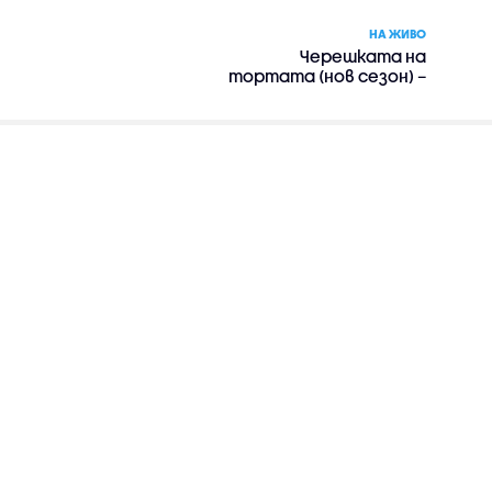
НА ЖИВО
Черешката на
тортата (нов сезон) –
риалити