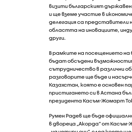
визити българският държавен 
и ще вземе участие в икономи
делегация са представители н
областта на иновациите, инд
други.
В рамките на посещението на 
бъдат обсъдени възможности
сътрудничество в различни об
разговорите ще бъде и насърч
Казахстан, която е основен па
пристигането си в Астана бъл
президента Касъм-Жомарт То
Румен Радев ще бъде официал
в двореца „Акорда“ от Касъм
„на четири очи“, след което щ