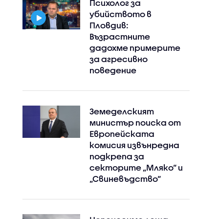
Психолог за
убийството в
Пловдив:
Възрастните
дадохме примерите
за агресивно
поведение
Земеделският
министър поиска от
Европейската
комисия извънредна
подкрепа за
секторите „Мляко“ и
„Свиневъдство“
Instagram
Facebook