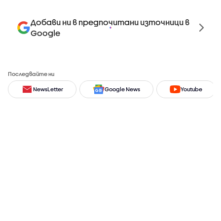
Добави ни в предпочитани източници в
Google
Последвайте ни
NewsLetter
Google News
Youtube