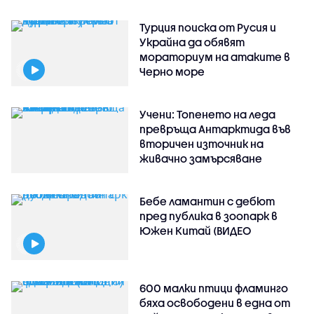
Турция поиска от Русия и
Украйна да обявят
мораториум на атаките в
Черно море
Учени: Топенето на леда
превръща Антарктида във
вторичен източник на
живачно замърсяване
Бебе ламантин с дебют
пред публика в зоопарк в
Южен Китай (ВИДЕО
600 малки птици фламинго
бяха освободени в една от