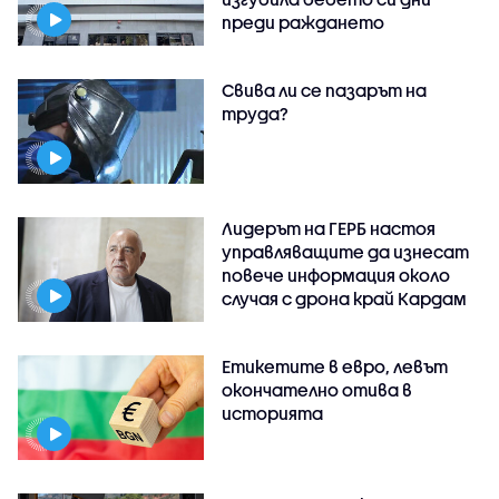
преди раждането
Свива ли се пазарът на
труда?
Лидерът на ГЕРБ настоя
управляващите да изнесат
повече информация около
случая с дрона край Кардам
Етикетите в евро, левът
окончателно отива в
историята