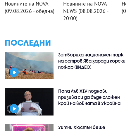
Новините на NOVA
Новините на NOVA
Нов
(09.08.2026 - обедна)
NEWS (08.08.2026 -
(08
20:00)
ПОСЛЕДНИ
Затвориха национален парк
на остров Ява заради горски
пожар (ВИДЕО)
Папа Лъв XIV поднови
призива си да бъде сложен
край на войната в Украйна
Уитни Хюстън беше