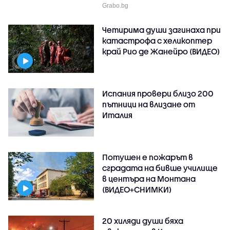
Grabo.bg
Четирима души загинаха при
катастрофа с хеликоптер
край Рио де Жанейро (ВИДЕО)
Испания провери близо 200
пътници на влизане от
Италия
Потушен е пожарът в
сградата на бивше училище
в центъра на Монтана
(ВИДЕО+СНИМКИ)
20 хиляди души бяха