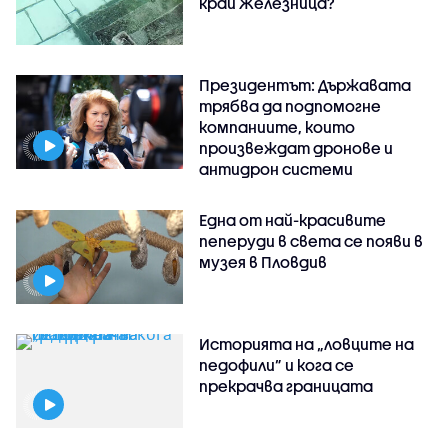
край Железница?
Президентът: Държавата
трябва да подпомогне
компаниите, които
произвеждат дронове и
антидрон системи
Една от най-красивите
пеперуди в света се появи в
музея в Пловдив
Историята на „ловците на
педофили” и кога се
прекрачва границата