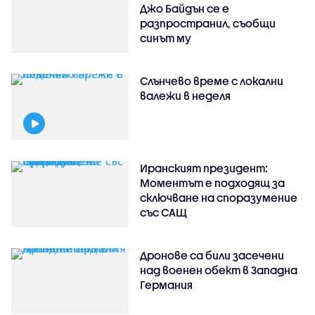
Джо Байдън се е
разпространил, съобщи
синът му
Слънчево време с локални
валежи в неделя
Иранският президент:
Моментът е подходящ за
сключване на споразумение
със САЩ
Дронове са били засечени
над военен обект в Западна
Германия