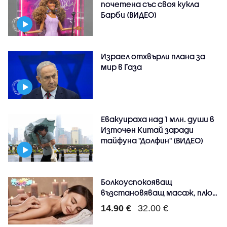
почетена със своя кукла
Барби (ВИДЕО)
Израел отхвърли плана за
мир в Газа
Евакуираха над 1 млн. души в
Източен Китай заради
тайфуна "Долфин" (ВИДЕО)
Болкоуспокояващ
възстановяващ масаж, плюс
ре..
14.90 €
32.00 €