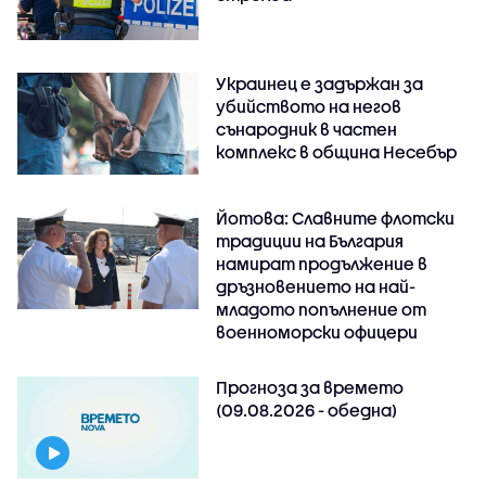
Украинец е задържан за
убийството на негов
сънародник в частен
комплекс в община Несебър
Йотова: Славните флотски
традиции на България
намират продължение в
дръзновението на най-
младото попълнение от
военноморски офицери
Прогноза за времето
(09.08.2026 - обедна)