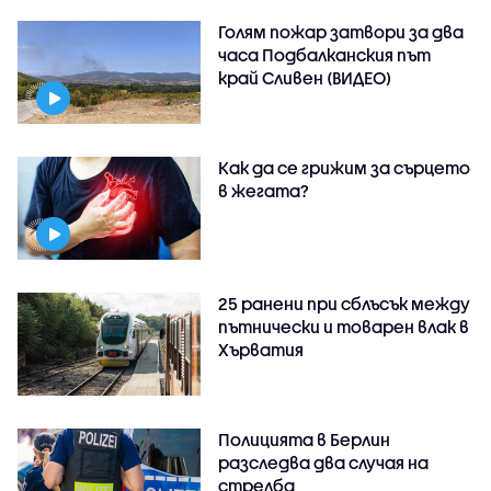
Голям пожар затвори за два
часа Подбалканския път
край Сливен (ВИДЕО)
Как да се грижим за сърцето
в жегата?
25 ранени при сблъсък между
пътнически и товарен влак в
Хърватия
Полицията в Берлин
разследва два случая на
стрелба