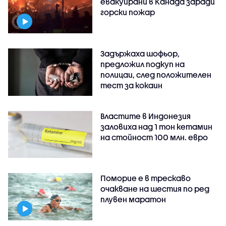
евакуирани в Канада заради
горски пожар
Задържаха шофьор,
предложил подкуп на
полицаи, след положителен
тест за кокаин
Властите в Индонезия
заловиха над 1 тон кетамин
на стойност 100 млн. евро
Поморие е в трескаво
очакване на шестия по ред
плувен маратон