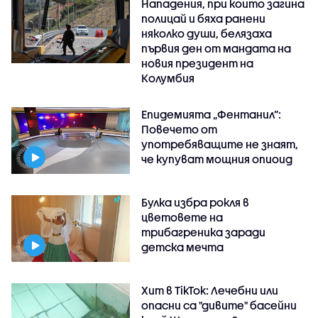
Нападения, при които загина
полицай и бяха ранени
няколко души, белязаха
първия ден от мандата на
новия президент на
Колумбия
Епидемията „Фентанил”:
Повечето от
употребяващите не знаят,
че купуват мощния опиоид
Булка избра рокля в
цветовете на
трибагреника заради
детска мечта
Хит в TikTok: Лечебни или
опасни са "дивите" басейни