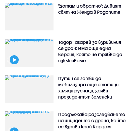
"Дотам и обратно": Дивият
свят на Женда в Родопите
Тодор Тагарев за взривилия
се дрон: Има още една
версия, която не трябва да
изключваме
Путин се готви да
мобилизира още стотици
хиляди руснаци, заяви
президентът Зеленски
Продължава разследването
на инцидента с дрона, който
се взриви край Кардам