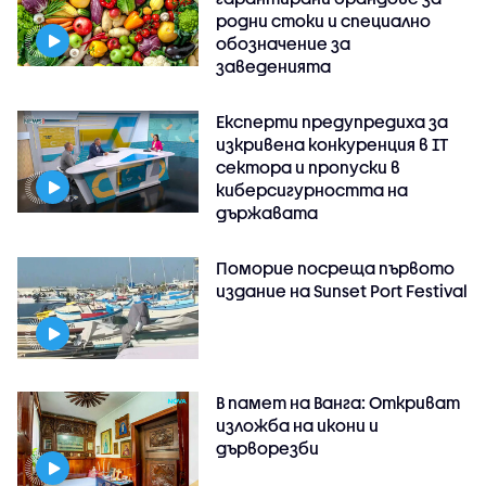
родни стоки и специално
обозначение за
заведенията
Експерти предупредиха за
изкривена конкуренция в IT
сектора и пропуски в
киберсигурността на
държавата
Поморие посреща първото
издание на Sunset Port Festival
В памет на Ванга: Откриват
изложба на икони и
дърворезби