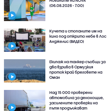
Новините на NOVA
(06.08.2026 - 7.00)
Кучета и стопаните им на
кино под открито небе в Лос
Анджелис (ВИДЕО)
Екипаж на танкер съобщи за
два взрива в Ормузкия
проток край бреговете на
Оман
Над 15 000 проверени
автомобила за денонощие,
засилените проверки на
пътя продължават