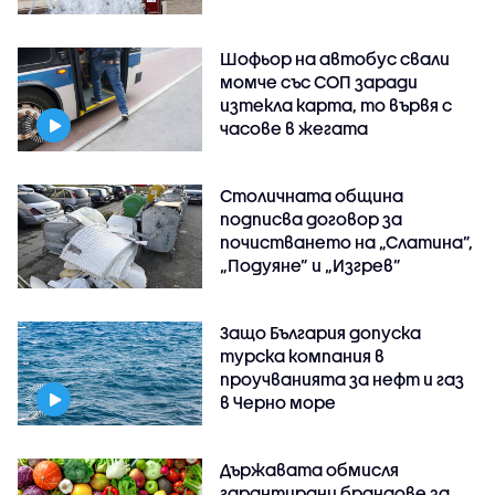
Шофьор на автобус свали
момче със СОП заради
изтекла карта, то вървя с
часове в жегата
Столичната община
подписва договор за
почистването на „Слатина”,
„Подуяне” и „Изгрев”
Защо България допуска
турска компания в
проучванията за нефт и газ
в Черно море
Държавата обмисля
гарантирани брандове за