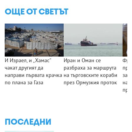
ОЩЕ ОТ СВЕТЪТ
И Израел, и „Хамас“
Иран и Оман се
Фра
чакат другият да
разбраха за маршрута
пре
направи първата крачка
на търговските кораби
зас
по плана за Газа
през Ормузкия проток
нам
пре
ПОСЛЕДНИ