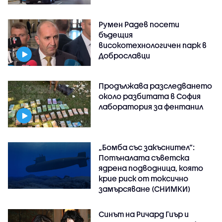
Румен Радев посети
бъдещия
високотехнологичен парк в
Доброславци
Продължава разследването
около разбитата в София
лаборатория за фентанил
„Бомба със закъснител“:
Потъналата съветска
ядрена подводница, която
крие риск от токсично
замърсяване (СНИМКИ)
Синът на Ричард Гиър и