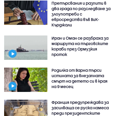
Претърсвания и разпити в
два града по разследване за
злоупотреби с
евросредства във ВиК-
Кърджали
Иран и Оман се разбраха за
маршрута на търговските
кораби през Ормузкия
проток
Родилка от Варна търси
истината за внезапната
смърт на детето си в края
на 9 месец
Франция предупреждава за
засилваща се руска намеса
преди президентските