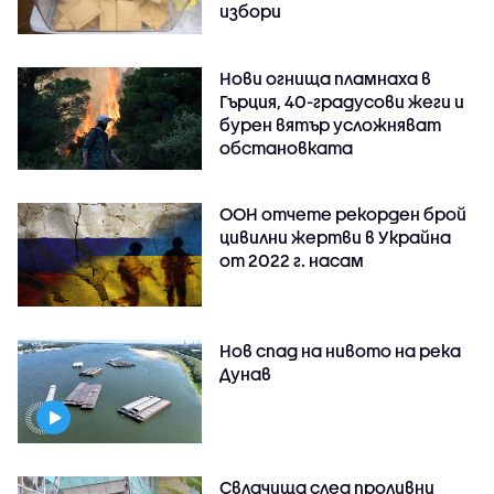
избори
Нови огнища пламнаха в
Гърция, 40-градусови жеги и
бурен вятър усложняват
обстановката
ООН отчете рекорден брой
цивилни жертви в Украйна
от 2022 г. насам
Нов спад на нивото на река
Дунав
Свлачища след проливни