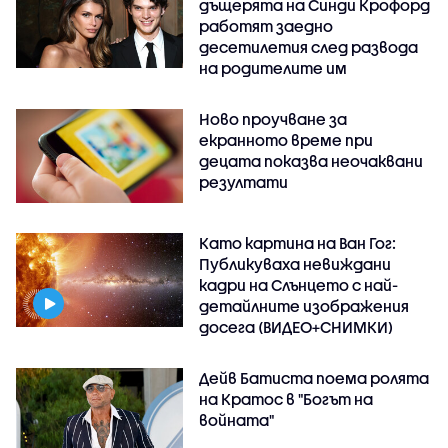
дъщерята на Синди Крофорд
работят заедно
десетилетия след развода
на родителите им
Ново проучване за
екранното време при
децата показва неочаквани
резултати
Като картина на Ван Гог:
Публикуваха невиждани
кадри на Слънцето с най-
детайлните изображения
досега (ВИДЕО+СНИМКИ)
Дейв Батиста поема ролята
на Кратос в "Богът на
войната"