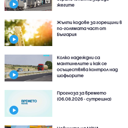
жегите
Жълти кодове за горещини в
по-голямата част от
България
Колко надеждни са
мантинелите и как се
осъществява контрол над
шофьорите
Прогноза за времето
(06.08.2026 - сутрешна)