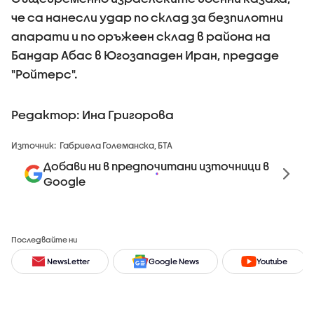
че са нанесли удар по склад за безпилотни
апарати и по оръжеен склад в района на
Бандар Абас в Югозападен Иран, предаде
"Ройтерс".
Редактор: Ина Григорова
Източник:
Габриела Големанска, БТА
Добави ни в предпочитани източници в
Google
Последвайте ни
NewsLetter
Google News
Youtube