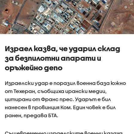
Израел казва, че ударил склад
за безпилотни апарати и
оръжейно депо
Израелски удар е поразил военна база южно
от Техеран, съобщиха ирански медии,
цитирани от Франс прес. Ударът е бил
нанесен в провинция Ком. Един човек е бил
ранен, предава БТА.
Същевременно израелските военни казаха,