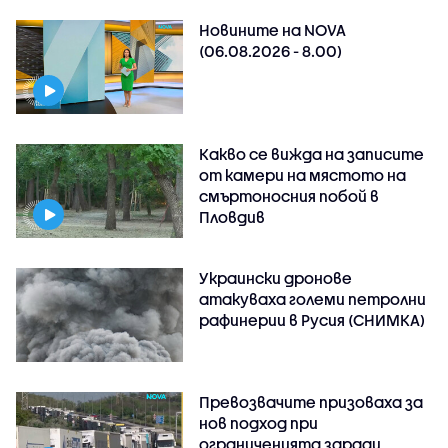
Новините на NOVA
(06.08.2026 - 8.00)
Какво се вижда на записите
от камери на мястото на
смъртоносния побой в
Пловдив
Украински дронове
атакуваха големи петролни
рафинерии в Русия (СНИМКА)
Превозвачите призоваха за
нов подход при
ограниченията заради