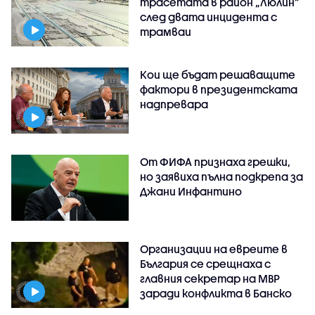
трасетата в район „Люлин”
след двата инцидента с
трамваи
Кои ще бъдат решаващите
фактори в президентската
надпревара
От ФИФА признаха грешки,
но заявиха пълна подкрепа за
Джани Инфантино
Организации на евреите в
България се срещнаха с
главния секретар на МВР
заради конфликта в Банско