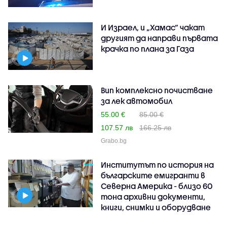
И Израел, и „Хамас“ чакат
другият да направи първата
крачка по плана за Газа
Вип комплексно почистване
за лек автомобил
55.00 €
85.00 €
107.57 лв
166.25 лв
Grabo.bg
Институтът по история на
българските емигранти в
Северна Америка - близо 60
тона архивни документи,
книги, снимки и оборудване