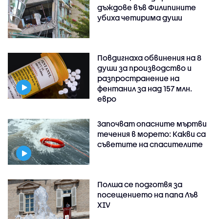
дъждове във Филипините
убиха четирима души
Повдигнаха обвинения на 8
души за производство и
разпространение на
фентанил за над 157 млн.
евро
Започват опасните мъртви
течения в морето: Какви са
съветите на спасителите
Полша се подготвя за
посещението на папа Лъв
XIV