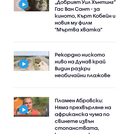
„Добрият Уил Хънтинг“
Гас Ван Сант - за
киното, Кърт Кобейн и
новия му филм
"Мъртва хватка"
Рекордно ниското
ниво на Дунав край
Видин разкри
необичайни плажове
Пламен Абровски:
Няма прехвърляне на
африканска чума по
свинете извън
стопанствата,