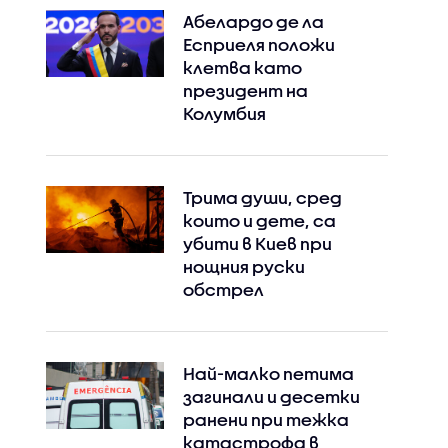
Абелардо де ла
Есприеля положи
клетва като
президент на
Колумбия
Трима души, сред
които и дете, са
убити в Киев при
нощния руски
обстрел
Най-малко петима
загинали и десетки
ранени при тежка
катастрофа в