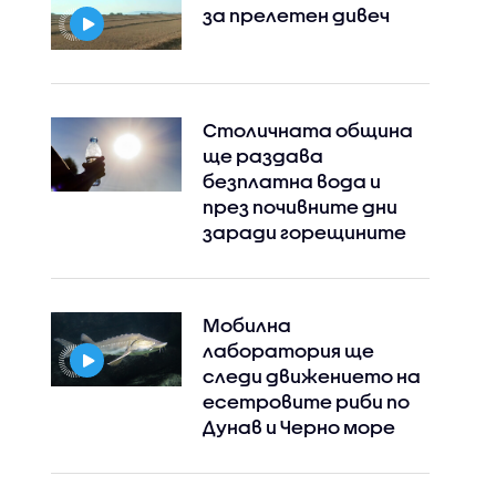
за прелетен дивеч
Столичната община
ще раздава
безплатна вода и
през почивните дни
заради горещините
Мобилна
лаборатория ще
следи движението на
есетровите риби по
Дунав и Черно море