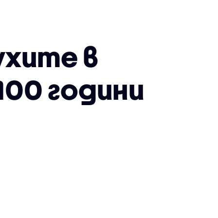
ухите в
100 години