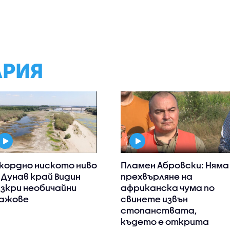
АРИЯ
кордно ниското ниво
Пламен Абровски: Няма
 Дунав край Видин
прехвърляне на
зкри необичайни
африканска чума по
ажове
свинете извън
стопанствата,
където е открита