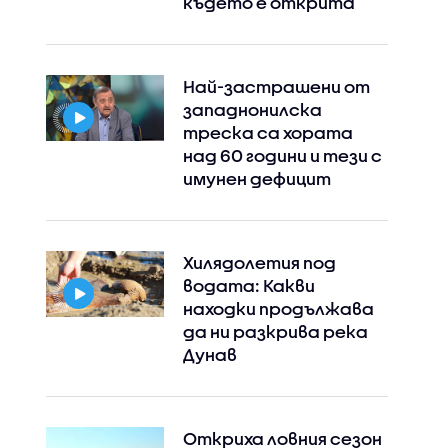
където е открита
Instagram
Facebook
Най-застрашени от
западнонилска
треска са хората
над 60 години и тези с
имунен дефицит
Хилядолетия под
водата: Какви
находки продължава
да ни разкрива река
Дунав
Откриха ловния сезон