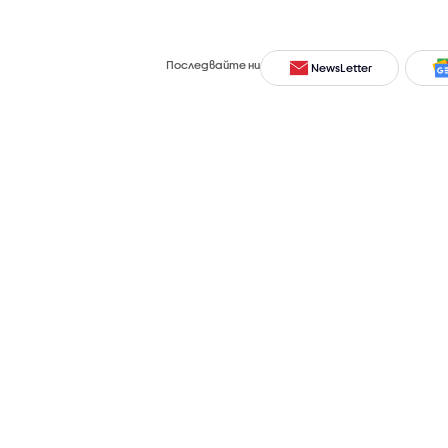
Последвайте ни
NewsLetter