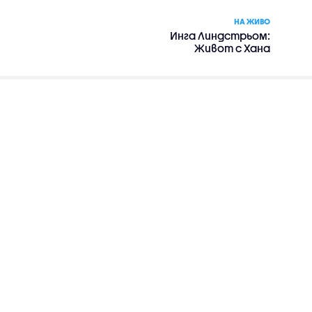
НА ЖИВО
Инга Линдстрьом:
Живот с Хана