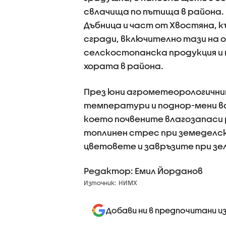
свлачища по пътища в района.
Дъбница и част от Хвостяна, 
сгради, включително тази на
селскостопанска продукция и 
хората в района.
През юни агрометеорологични
температури и поднор-мени в
което почвените влагозапаси р
топлинен стрес при земеделск
цветовете и завръзите при зе
Редактор: Емил Йорданов
Източник:
НИМХ
Добави ни в предпочитани и