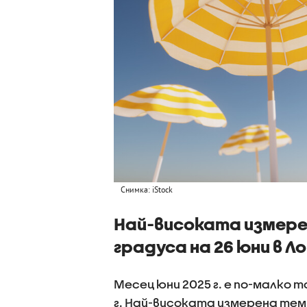
Снимка: iStock
Най-високата измере
градуса на 26 юни в Л
Месец юни 2025 г. е по-малко то
г. Най-високата измерена темп