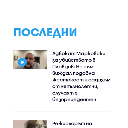
ПОСЛЕДНИ
Адвокат Марковски
за убийството в
Пловдив: Не съм
виждал подобна
жестокост и садизъм
от непълнолетни,
случаят е
безпрецедентен
Режисьорът на