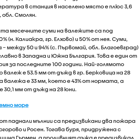
атура в станция в населено място e плюс 3,6
, обл. Смолян.
ата месечните суми на валежите са под
(н. Калиакра, гр. Елхово) и 50% от нея. Суми,
– между 50 и 94% (с. Първомай, обл. Благоевград)
лавно в Западна и Южна България. Това е един от
рия за последните 100 години. Най-голямото
валеж е 53.5 мм от дъжд в гр. Берковица на 28
а валежа е 33 мм, което е 43% от нормата, а
 30,1 мм от дъжд на 28 юни.
земно море
 от паднали мълнии са предизвикани два пожара
горово и Росен. Тогава буря, придружена с
бщина Гърмен, а проливният дъжд е предизвикал