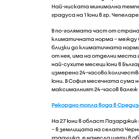
Най-ниската минимална темпер
градуса на 1 юни в гр. Чепеларе
В по-голямата част от стран
климатичната норма – между 0% 
близки до климатичната норма 
от нея, има на отделни места г
най-сухите месеци юни в Бълга
измерено 24-часово количество 
юни. В София месечната сума н
максималният 24-часов валеж е
Рекордно топла вода в Среди
На 27 юни в област Пазарджик
– в землищата на селата Черно
градушка, е нанесла щети в о