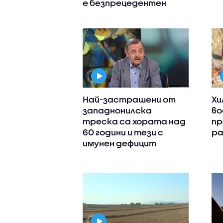
е безпрецедентен
Най-застрашени от
Хи
западнонилска
во
треска са хората над
пр
60 години и тези с
ра
имунен дефицит