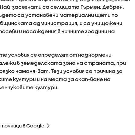
 Най-засегнати са селищата Гърмен, Дебрен,
където са установени материални щети по
 общинската администрация, и са унищожени
посеви и насаждения в личните градини на
те условия се определят от наднормени
алежи в земеделската зона на страната, при
язко намаля-ват. Тези условия са причина за
ите култури и на места за окап-ване на
ленчуковите култури.
зточници в Google