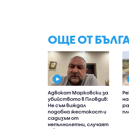
ОЩЕ ОТ БЪЛГ
Адвокат Марковски за
Ре
убийството в Пловдив:
на
Не съм виждал
ра
подобна жестокост и
пл
садизъм от
непълнолетни, случаят