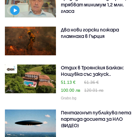
трябват минимум 1,2 млн.
гласа
Два нови горски пожара
пламнаха в Гърция
Отдих в Троянския Балкан:
Нощувка със закуск..
51.13 €
61.36 €
100.00 лв
120.01 лв
Grabo.bg
Пентагонът публикува пета
партида досиета за НЛО
(ВИДЕО)