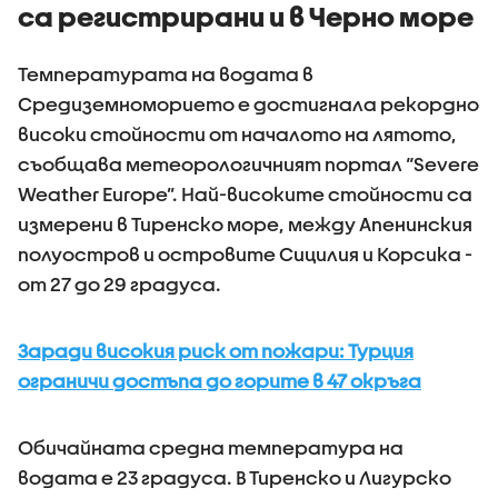
са регистрирани и в Черно море
Температурата на водата в
Средиземноморието е достигнала рекордно
високи стойности от началото на лятото,
съобщава метеорологичният портал “Severe
Weather Europe”. Най-високите стойности са
измерени в Тиренско море, между Апенинския
полуостров и островите Сицилия и Корсика -
от 27 до 29 градуса.
Заради високия риск от пожари: Турция
ограничи достъпа до горите в 47 окръга
Обичайната средна температура на
водата е 23 градуса. В Тиренско и Лигурско