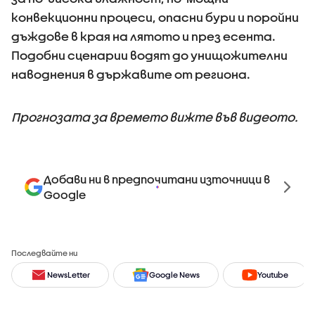
конвекционни процеси, опасни бури и поройни
дъждове в края на лятото и през есента.
Подобни сценарии водят до унищожителни
наводнения в държавите от региона.
Прогнозата за времето вижте във видеото.
Добави ни в предпочитани източници в
Google
Последвайте ни
NewsLetter
Google News
Youtube