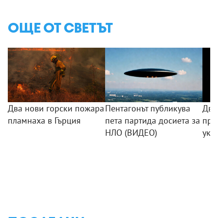
ОЩЕ ОТ СВЕТЪТ
Два нови горски пожара
Пентагонът публикува
Два
пламнаха в Гърция
пета партида досиета за
при
НЛО (ВИДЕО)
укр