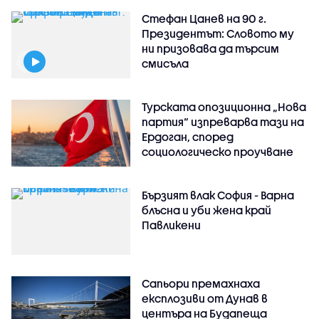
Стефан Цанев на 90 г.
Президентът: Словото му
ни призовава да търсим
смисъла
Турската опозиционна „Нова
партия“ изпреварва тази на
Ердоган, според
социологическо проучване
Бързият влак София - Варна
блъсна и уби жена край
Павликени
Сапьори премахнаха
експлозиви от Дунав в
центъра на Будапеща