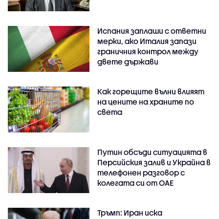
Испания заплаши с ответни
мерки, ако Италия запази
граничния контрол между
двете държави
Как горещите вълни влияят
на цените на храните по
света
Путин обсъди ситуацията в
Персийския залив и Украйна в
телефонен разговор с
колегата си от ОАЕ
Тръмп: Иран иска