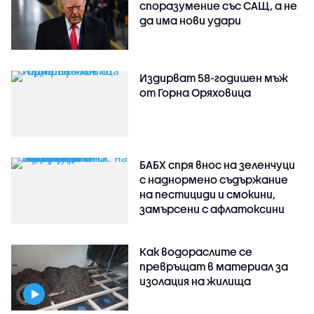
споразумение със САЩ, а не
да има нови удари
Издирват 58-годишен мъж
от Горна Оряховица
БАБХ спря внос на зеленчуци
с наднормено съдържание
на пестициди и смокини,
замърсени с афлатоксини
Как водораслите се
превръщат в материал за
изолация на жилища