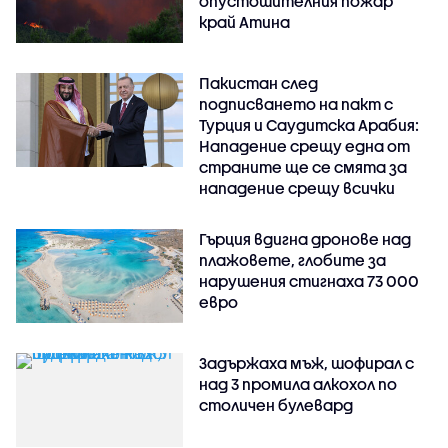
опустошителния пожар
край Атина
Пакистан след
подписването на пакт с
Турция и Саудитска Арабия:
Нападение срещу една от
страните ще се смята за
нападение срещу всички
Гърция вдигна дронове над
плажовете, глобите за
нарушения стигнаха 73 000
евро
Задържаха мъж, шофирал с
над 3 промила алкохол по
столичен булевард