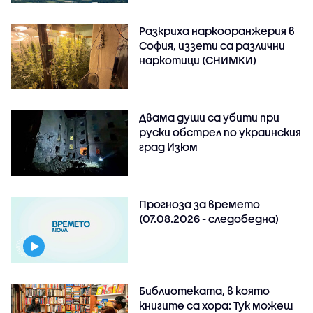
Разкриха наркооранжерия в
София, иззети са различни
наркотици (СНИМКИ)
Двама души са убити при
руски обстрeл по украинския
град Изюм
Прогноза за времето
(07.08.2026 - следобедна)
Библиотеката, в която
книгите са хора: Тук можеш