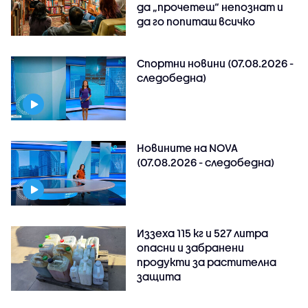
да „прочетеш“ непознат и
да го попиташ всичко
Спортни новини (07.08.2026 -
следобедна)
Новините на NOVA
(07.08.2026 - следобедна)
Иззеха 115 кг и 527 литра
опасни и забранени
продукти за растителна
защита