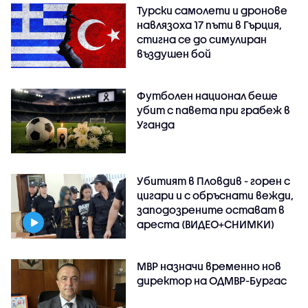
Турски самолети и дронове
навлязоха 17 пъти в Гърция,
стигна се до симулиран
въздушен бой
Футболен национал беше
убит с павета при грабеж в
Уганда
Убитият в Пловдив - горен с
цигари и с обръснати вежди,
заподозрените остават в
ареста (ВИДЕО+СНИМКИ)
МВР назначи временно нов
директор на ОДМВР-Бургас