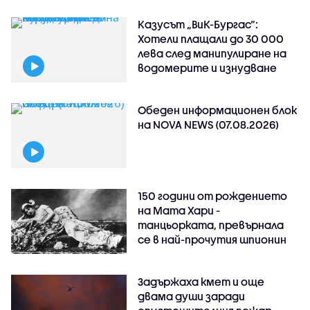
Казусът „ВиК-Бургас“:
Хотели плащали до 30 000
лева след манипулиране на
водомерите и изнудване
Обеден информационен блок
на NOVA NEWS (07.08.2026)
150 години от рождението
на Мата Хари -
танцьорката, превърнала
се в най-прочутия шпионин
Задържаха кмет и още
двама души заради