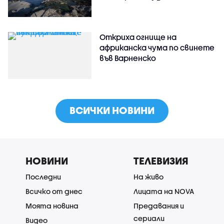
Откриха огнище на
африканска чума по свинете
във Варненско
ВСИЧКИ НОВИНИ
НОВИНИ
ТЕЛЕВИЗИЯ
Последни
На живо
Всичко от днес
Лицата на NOVA
Моята новина
Предавания и
сериали
Видео