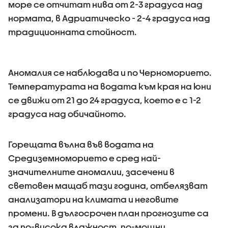
море се отчитат нива от 2-3 градуса над
нормата, в Адриатическо - 2-4 градуса над
традиционната стойност.
Аномалия се наблюдава и по Черноморието.
Температурата на водата към края на юни
се движи от 21 до 24 градуса, което е с 1-2
градуса над обичайното.
Горещата вълна във водата на
Средиземноморието е сред най-
значителните аномалии, засечени в
световен мащаб тази година, отбелязват
анализатори на климата и неговите
промени. В дългосрочен план прогнозите са
за по-висока влажност, по-мощни