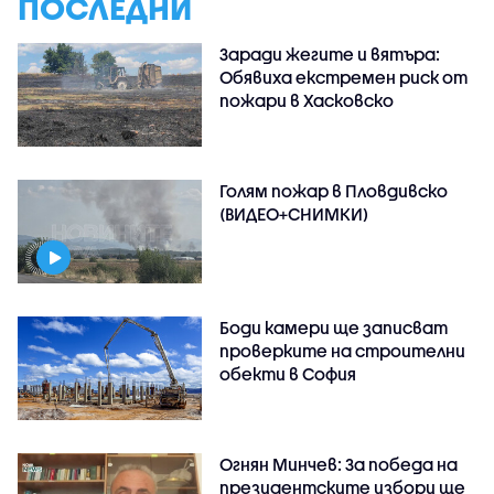
ПОСЛЕДНИ
Заради жегите и вятъра:
Обявиха екстремен риск от
пожари в Хасковско
Голям пожар в Пловдивско
(ВИДЕО+СНИМКИ)
Боди камери ще записват
проверките на строителни
обекти в София
Огнян Минчев: За победа на
президентските избори ще