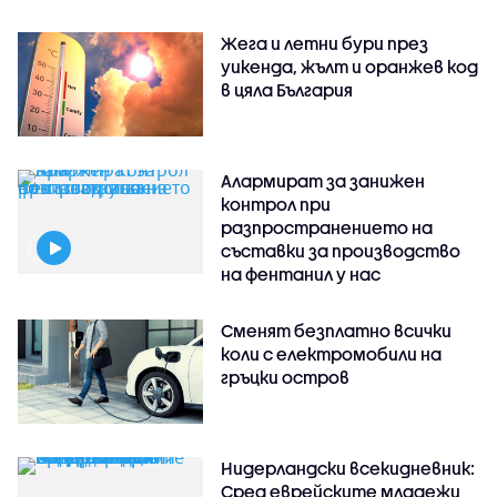
Жега и летни бури през
уикенда, жълт и оранжев код
в цяла България
Алармират за занижен
контрол при
разпространението на
съставки за производство
на фентанил у нас
Сменят безплатно всички
коли с електромобили на
гръцки остров
Нидерландски всекидневник:
Сред еврейските младежи