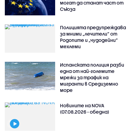
могат да станат част от
Съюза
Полицията предупреждава
за мними „лечители“ от
Родопите и „чудодейни“
мехлеми
Испанската полиция разби
една от най-големите
мрежи за трафик на
мигранти в Средиземно
море
Новините на NOVA
(07.08.2026 - обедна)