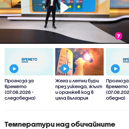
Прогноза за
Жега и летни бури
Прогноза
времето
през уикенда, жълт
времето
(07.08.2026 -
и оранжев код в
(07.08.202
следобедна)
цяла България
обедна)
Температури над обичайните