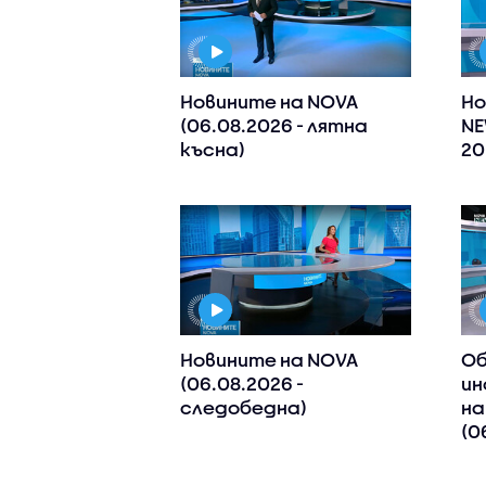
Новините на NOVA
Но
(06.08.2026 - лятна
NE
късна)
20
Новините на NOVA
Об
(06.08.2026 -
ин
следобедна)
на
(0