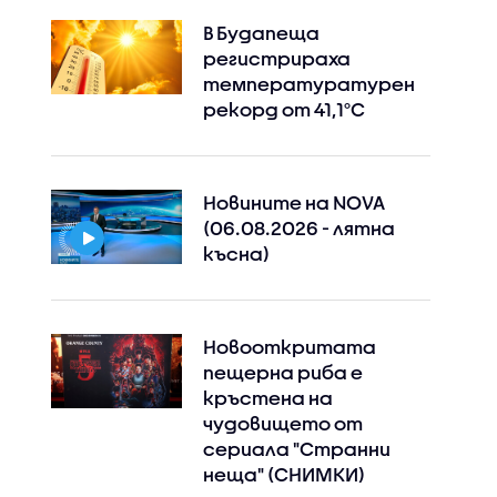
В Будапеща
регистрираха
температуратурен
рекорд от 41,1°C
Новините на NOVA
(06.08.2026 - лятна
късна)
Новооткритата
пещерна риба е
кръстена на
чудовището от
сериала "Странни
неща" (СНИМКИ)