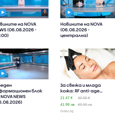
вините на NOVA
Новините на NOVA
WS (06.08.2026 -
(06.08.2026 -
:00)
централна)
еден
За свежа и млада
формационен блок
кожа: RF anti-age
 NOVA NEWS
терапия н..
21.47 €
30.68 €
6.08.2026)
41.99 лв
60.00 лв
Grabo.bg