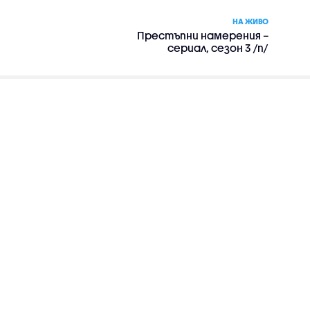
НА ЖИВО
Престъпни намерения –
сериал, сезон 3 /п/