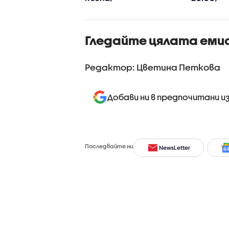
Гледайте цялата еми
Редактор: Цветина Петкова
Добави ни в предпочитани и
Последвайте ни
NewsLetter