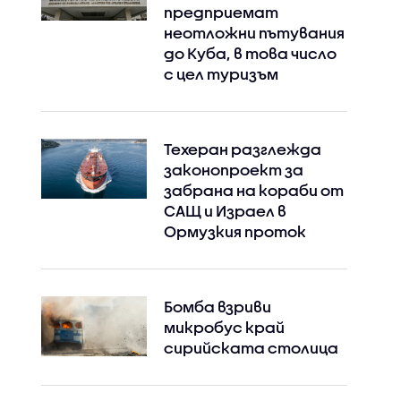
предприемат
неотложни пътувания
до Куба, в това число
с цел туризъм
Техеран разглежда
законопроект за
забрана на кораби от
САЩ и Израел в
Ормузкия проток
Бомба взриви
микробус край
сирийската столица