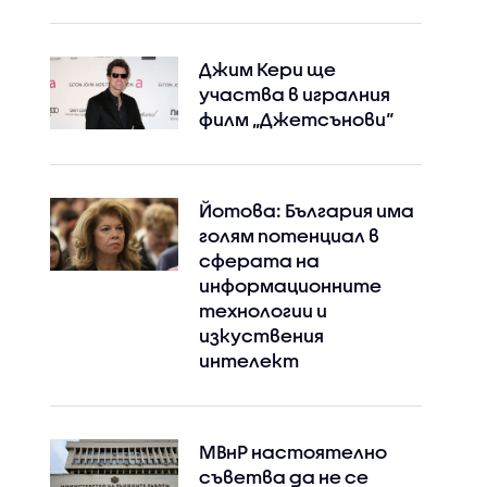
Джим Кери ще
участва в игралния
филм „Джетсънови“
Йотова: България има
голям потенциал в
сферата на
информационните
технологии и
изкуствения
интелект
МВнР настоятелно
съветва да не се