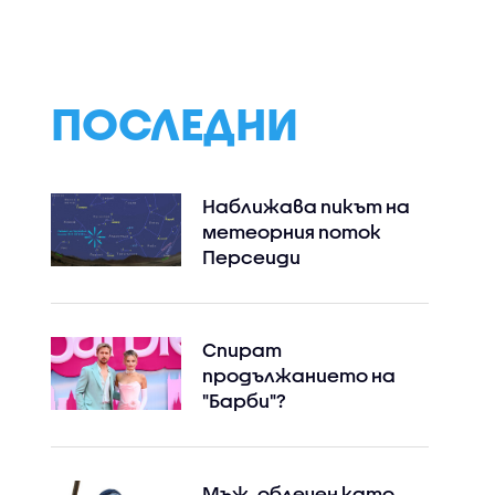
(06.08.2026)
ПОСЛЕДНИ
Наближава пикът на
метеорния поток
Персеиди
Instagram
Facebook
Спират
продължанието на
"Барби"?
Мъж, облечен като