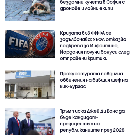
бездомни кучета в София с
дронове и ловни екипи
Кризата във ФИФА се
задълбочава: УЕФА отказва
подкрепа за Инфантино,
Йордания получи бонуси след
отправени критики
Прокуратурата повдигна
обвинения на бившия шеф на
ВиК-Бургас
Тръмп иска Джей Ди Ванс да
бъде кандидат-
президентът на
републиканците през 2028