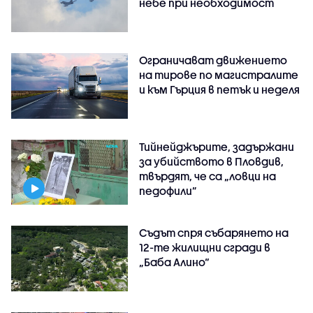
небе при необходимост
Ограничават движението
на тирове по магистралите
и към Гърция в петък и неделя
Тийнейджърите, задържани
за убийството в Пловдив,
твърдят, че са „ловци на
педофили”
Съдът спря събарянето на
12-те жилищни сгради в
„Баба Алино“