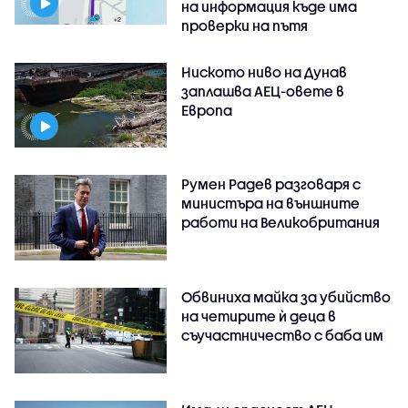
на информация къде има
проверки на пътя
Ниското ниво на Дунав
заплашва АЕЦ-овете в
Европа
Румен Радев разговаря с
министъра на външните
работи на Великобритания
Обвиниха майка за убийство
на четирите ѝ деца в
съучастничество с баба им