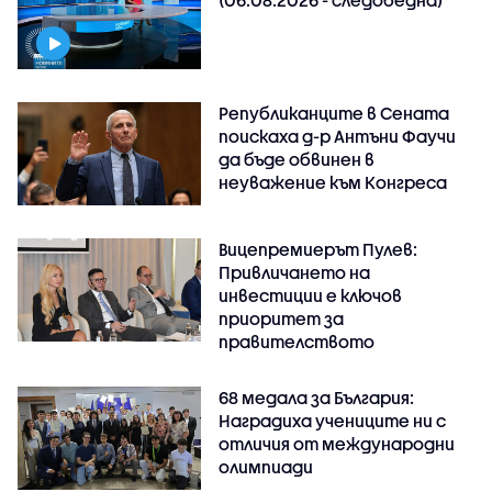
Републиканците в Сената
поискаха д-р Антъни Фаучи
да бъде обвинен в
неуважение към Конгреса
Вицепремиерът Пулев:
Привличането на
инвестиции е ключов
приоритет за
правителството
68 медала за България:
Наградиха учениците ни с
отличия от международни
олимпиади