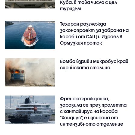
Куба, в това число с цел
туризъм
Техеран разглежда
законопроект за забрана на
кораби от САЩ и Израел в
Ормузкия проток
Бомба взриви микробус край
сирийската столица
Френска гражданка,
заразила се през пролетта
с хантавирус на кораба
"Хондиус", е изписана от
интензивното отделение