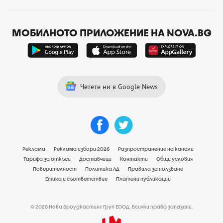
МОБИЛНОТО ПРИЛОЖЕНИЕ НА NOVA.BG
Четете ни в Google News
Реклама
Реклама избори 2026
Разпространение на канали
Тарифа за откъси
Доставчици
Контакти
Общи условия
Поверителност
Политика ЛД
Правила за ползване
Етика и съответствие
Платени публикации
© 2026 Нова Броудкастинг Груп ЕООД. Всички права запазени.