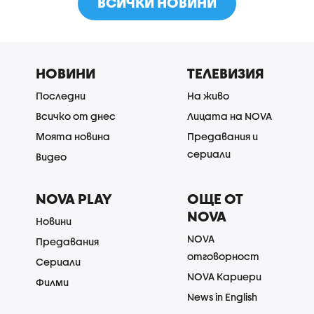
ВСИЧКИ НОВИНИ
НОВИНИ
ТЕЛЕВИЗИЯ
Последни
На живо
Всичко от днес
Лицата на NOVA
Моята новина
Предавания и
сериали
Видео
NOVA PLAY
ОЩЕ ОТ
NOVA
Новини
NOVA
Предавания
отговорност
Сериали
NOVA Кариери
Филми
News in English