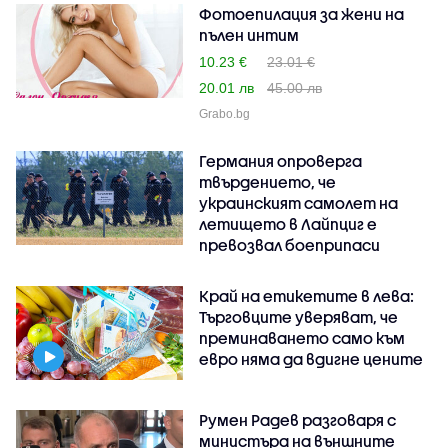
Фотоепилация за жени на
пълен интим
10.23 €
23.01 €
20.01 лв
45.00 лв
Grabo.bg
Германия опроверга
твърдението, че
украинският самолет на
летището в Лайпциг е
превозвал боеприпаси
Край на етикетите в лева:
Търговците уверяват, че
преминаването само към
евро няма да вдигне цените
Румен Радев разговаря с
министъра на външните