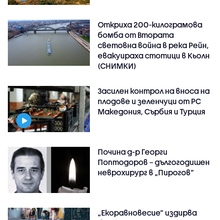
Откриха 200-килограмова
бомба от Втората
световна война в река Рейн,
евакуираха стотици в Кьолн
(СНИМКИ)
Засилен контрол на вноса на
плодове и зеленчуци от РС
Македония, Сърбия и Турция
Почина д-р Георги
Поптодоров – дългогодишен
неврохирург в „Пирогов“
„Екоравновесие“ издирва