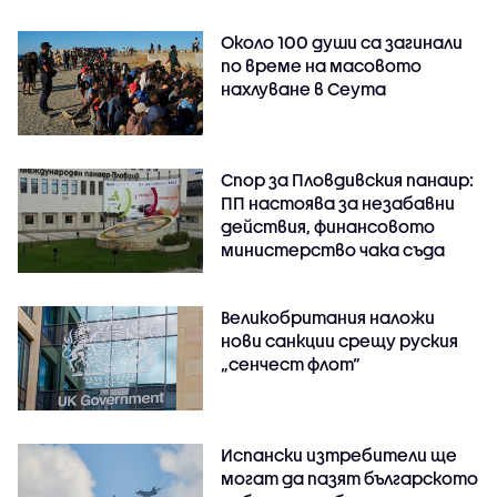
Около 100 души са загинали
по време на масовото
нахлуване в Сеута
Спор за Пловдивския панаир:
ПП настоява за незабавни
действия, финансовото
министерство чака съда
Великобритания наложи
нови санкции срещу руския
„сенчест флот“
Испански изтребители ще
могат да пазят българското