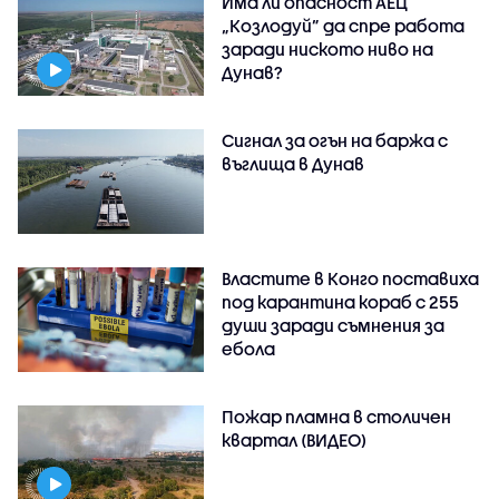
Има ли опасност АЕЦ
„Козлодуй” да спре работа
заради ниското ниво на
Дунав?
Сигнал за огън на баржа с
въглища в Дунав
Властите в Конго поставиха
под карантина кораб с 255
души заради съмнения за
ебола
Пожар пламна в столичен
квартал (ВИДЕО)