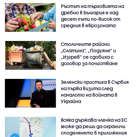
Ръстът на търговията на
дребно в България е над
десет пъти по-висок от
средния в еврозоната
Столичните райони
„Слатина“, „Подуяне“ и
„Изгрев“ се сдобиха с
договор за почистване
Зеленски пристига в Сърбия
на първа визита след
началото на войната в
Украйна
Всяка държава членка на ЕС
може да реши да ограничи
споделянето в приложения