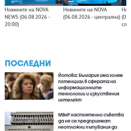
Новините на NOVA
Новините на NOVA
Нов
NEWS (06.08.2026 -
(06.08.2026 - централна)
(06.
20:00)
сле
ПОСЛЕДНИ
Йотова: България има голям
потенциал в сферата на
информационните
технологии и изкуствения
интелект
МВнР настоятелно съветва
да не се предприемат
неотложни пътувания до