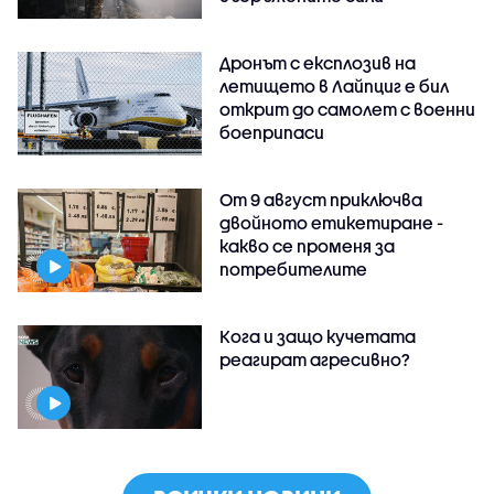
Дронът с експлозив на
летището в Лайпциг е бил
открит до самолет с военни
боеприпаси
От 9 август приключва
двойното етикетиране -
какво се променя за
потребителите
Кога и защо кучетата
реагират агресивно?