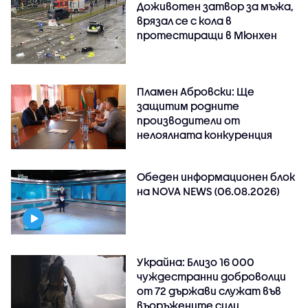
Доживотен затвор за мъжа,
врязал се с кола в
протестиращи в Мюнхен
Пламен Абровски: Ще
защитим родните
производители от
нелоялната конкуренция
Обеден информационен блок
на NOVA NEWS (06.08.2026)
Украйна: Близо 16 000
чуждестранни доброволци
от 72 държави служат във
въоръжените сили