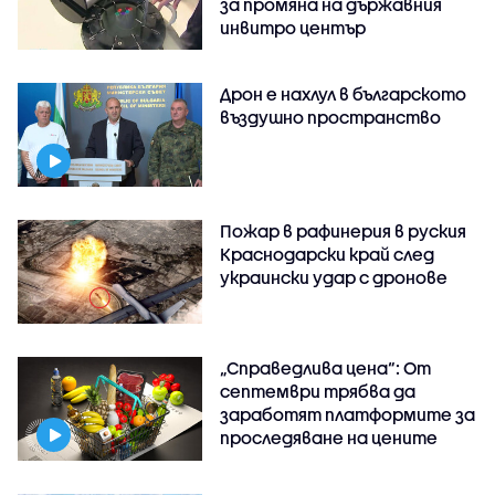
за промяна на държавния
инвитро център
Дрон е нахлул в българското
въздушно пространство
Пожар в рафинерия в руския
Краснодарски край след
украински удар с дронове
„Справедлива цена“: От
септември трябва да
заработят платформите за
проследяване на цените