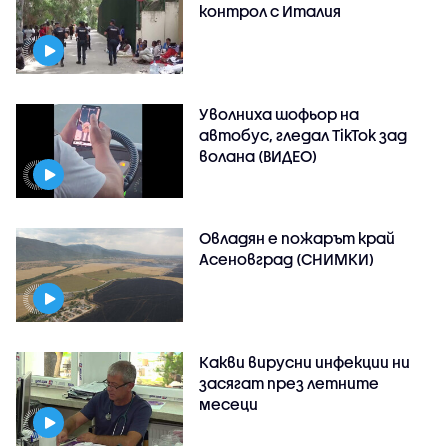
контрол с Италия
Уволниха шофьор на
автобус, гледал TikTok зад
волана (ВИДЕО)
Овладян е пожарът край
Асеновград (СНИМКИ)
Какви вирусни инфекции ни
засягат през летните
месеци