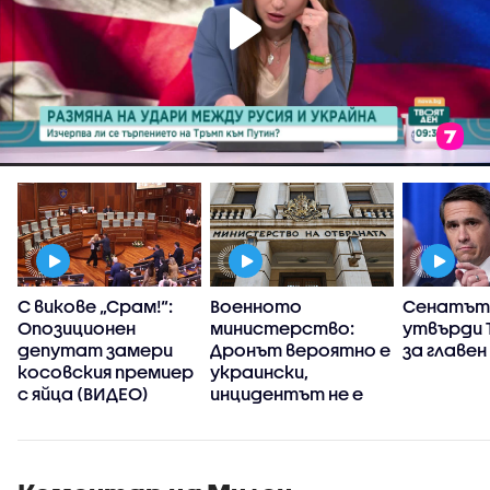
С викове „Срам!“:
Военното
Сенатът
Опозиционен
министерство:
утвърди 
депутат замери
Дронът вероятно е
за главе
косовския премиер
украински,
с яйца (ВИДЕО)
инцидентът не е
преднамерен