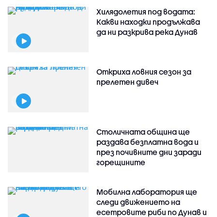
Хилядолетия под водата:
Какви находки продължава
да ни разкрива река Дунав
Откриха ловния сезон за
прелетен дивеч
Столичната община ще
раздава безплатна вода и
през почивните дни заради
горещините
Мобилна лаборатория ще
следи движението на
есетровите риби по Дунав и