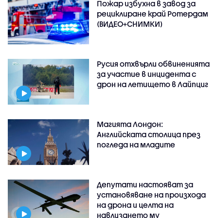
Пожар избухна в завод за
рециклиране край Ротердам
(ВИДЕО+СНИМКИ)
Русия отхвърли обвиненията
за участие в инцидента с
дрон на летището в Лайпциг
Магията Лондон:
Английската столица през
погледа на младите
Депутати настояват за
установяване на произхода
на дрона и целта на
навлизането му