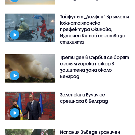
Тайфунът „Долфин” връхлетя
южната японска
префектура Окинава,
Източен Китай се готви за
стихията
Трети ден в Сърбия се борят
с голям горски пожар в
защитена зона около
Белград
Зеленски и Вучич се
срещнаха в Белград
Испания въведе граничен