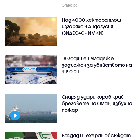
Grabo.bg
Над 4000 хектара площ
изгоряха в Андалусия
(ВИДЕО+СНИМКИ)
18-годишен младеж е
задържан за убийството на
чичо си
Снаряд удари кораб край
бреговете на Оман, избухна
пожар
Багдад и Техеран обсъждат