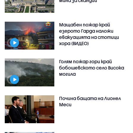
мина за скандий
Мащабен пожар край
езерото Гарда наложи
евакуацията на стотици
хора (ВИДЕО)
Голям пожар гори край
бобошевското село Висока
могила
Почина бащата на Лионел
Меси