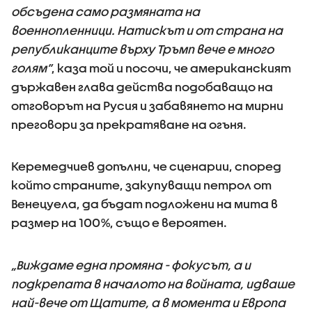
обсъдена само размяната на
военнопленници. Натискът и от страна на
републиканците върху Тръмп вече е много
голям”
, каза той и посочи, че американският
държавен глава действа подобаващо на
отговорът на Русия и забавянето на мирни
преговори за прекратяване на огъня.
Керемедчиев допълни, че сценарии, според
който страните, закупуващи петрол от
Венецуела, да бъдат подложени на мита в
размер на 100%, също е вероятен.
„Виждаме една промяна - фокусът, а и
подкрепата в началото на войната, идваше
най-вече от Щатите, а в момента и Европа