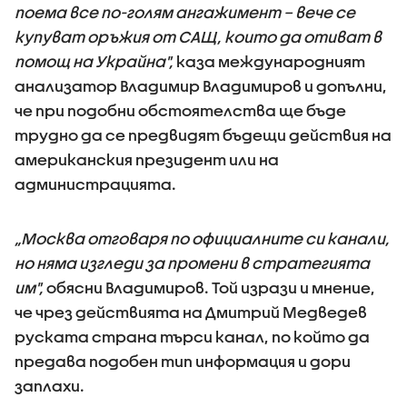
поема все по-голям ангажимент – вече се
купуват оръжия от САЩ, които да отиват в
помощ на Украйна",
каза международният
анализатор Владимир Владимиров и допълни,
че при подобни обстоятелства ще бъде
трудно да се предвидят бъдещи действия на
американския президент или на
администрацията.
„Москва отговаря по официалните си канали,
но няма изгледи за промени в стратегията
им",
обясни Владимиров. Той изрази и мнение,
че чрез действията на Дмитрий Медведев
руската страна търси канал, по който да
предава подобен тип информация и дори
заплахи.