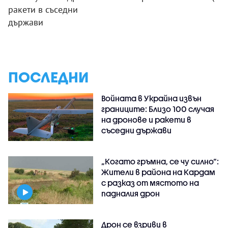
ракети в съседни
държави
ПОСЛЕДНИ
Войната в Украйна извън
границите: Близо 100 случая
на дронове и ракети в
съседни държави
„Когато гръмна, се чу силно“:
Жители в района на Кардам
с разказ от мястото на
падналия дрон
Дрон се взриви в