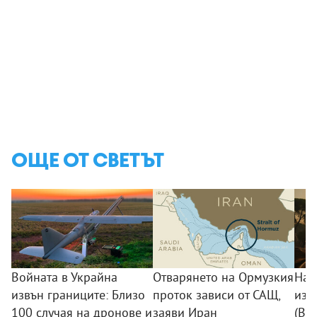
ОЩЕ ОТ СВЕТЪТ
Войната в Украйна
Отварянето на Ормузкия
Над
извън границите: Близо
проток зависи от САЩ,
изг
100 случая на дронове и
заяви Иран
(ВИ