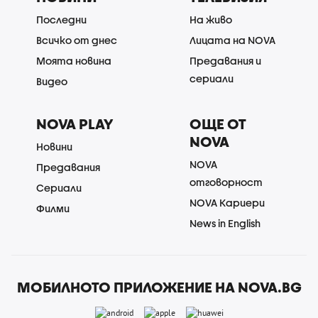
Последни
На живо
Всичко от днес
Лицата на NOVA
Моята новина
Предавания и
сериали
Видео
NOVA PLAY
ОЩЕ ОТ
NOVA
Новини
NOVA
Предавания
отговорност
Сериали
NOVA Кариери
Филми
News in English
МОБИЛНОТО ПРИЛОЖЕНИЕ НА NOVA.BG