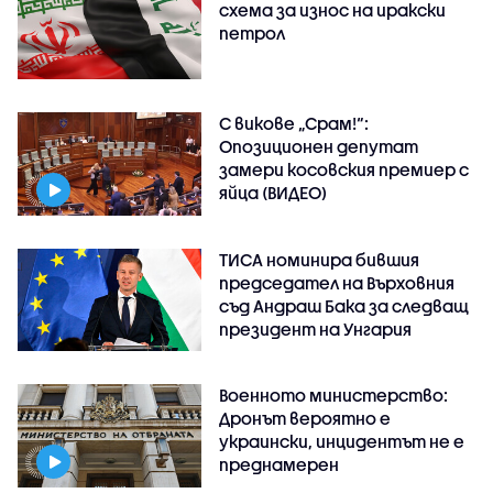
схема за износ на иракски
петрол
С викове „Срам!“:
Опозиционен депутат
замери косовския премиер с
яйца (ВИДЕО)
ТИСА номинира бившия
председател на Върховния
съд Андраш Бака за следващ
президент на Унгария
Военното министерство:
Дронът вероятно е
украински, инцидентът не е
преднамерен