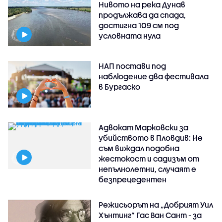
Нивото на река Дунав
продължава да спада,
достигна 109 см под
условната нула
НАП постави под
наблюдение два фестивала
в Бургаско
Адвокат Марковски за
убийството в Пловдив: Не
съм виждал подобна
жестокост и садизъм от
непълнолетни, случаят е
безпрецедентен
Режисьорът на „Добрият Уил
Хънтинг“ Гас Ван Сант - за