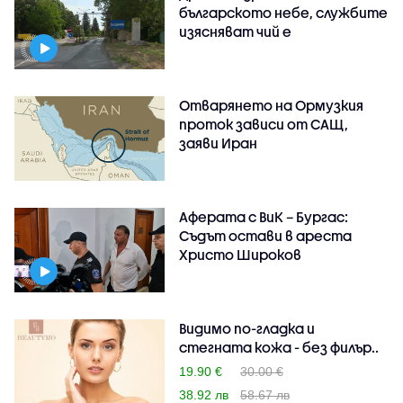
българското небе, службите
изясняват чий е
Отварянето на Ормузкия
проток зависи от САЩ,
заяви Иран
Аферата с ВиК – Бургас:
Съдът остави в ареста
Христо Широков
Видимо по-гладка и
стегната кожа - без филър..
19.90 €
30.00 €
38.92 лв
58.67 лв