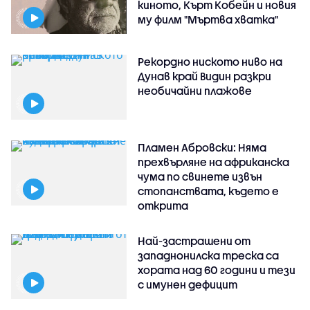
киното, Кърт Кобейн и новия
му филм "Мъртва хватка"
Рекордно ниското ниво на
Дунав край Видин разкри
необичайни плажове
Пламен Абровски: Няма
прехвърляне на африканска
чума по свинете извън
стопанствата, където е
открита
Най-застрашени от
западнонилска треска са
хората над 60 години и тези
с имунен дефицит