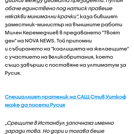
диалог между двамата президенти. Путин
обаче единствено под натиск правеше
някакви минимални крачки”,
каза бившият
заместник-министър на външните работи
Милен Керемедчиев в предаването "Твоят
ден" на NOVA NEWS. Той припомни
и събирането на "коалицията на желаещите"
с участието на Великобритания, което
също завърши с поставяне на ултиматум за
Русия.
Специалният пратеник на САЩ Стив Уиткоф
може да посети Русия
„Срещите в Истанбул започнаха именно
заради това. Но дори и тогава беше