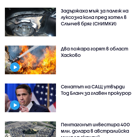
Задържаха мъж за палеж на
луксозна кола пред хотел в
Слънчев бряг (СНИМКИ)
Два пожара горят в област
Хасково
Сенатът на САЩ утвърди
Тод Бланч за главен прокурор
Пентагонът инвестира 400
млн. долара в австралийска