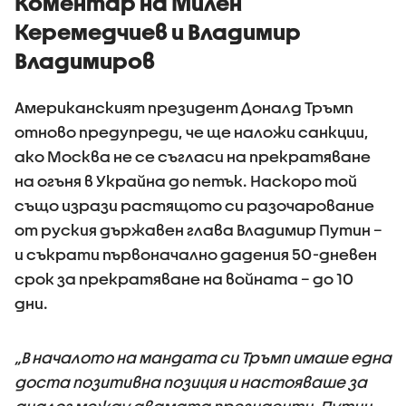
Коментар на Милен
Керемедчиев и Владимир
Владимиров
Американският президент Доналд Тръмп
отново предупреди, че ще наложи санкции,
ако Москва не се съгласи на прекратяване
на огъня в Украйна до петък. Наскоро той
също изрази растящото си разочарование
от руския държавен глава Владимир Путин –
и съкрати първоначално дадения 50-дневен
срок за прекратяване на войната – до 10
дни.
„В началото на мандата си Тръмп имаше една
доста позитивна позиция и настояваше за