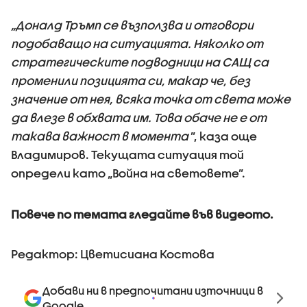
„Доналд Тръмп се възползва и отговори
подобаващо на ситуацията. Няколко от
стратегическите подводници на САЩ са
променили позицията си, макар че, без
значение от нея, всяка точка от света може
да влезе в обхвата им. Това обаче не е от
такава важност в момента
”, каза още
Владимиров. Текущата ситуация той
определи като „Война на световете”.
Повече по темата гледайте във видеото.
Редактор: Цветисиана Костова
Добави ни в предпочитани източници в
Google