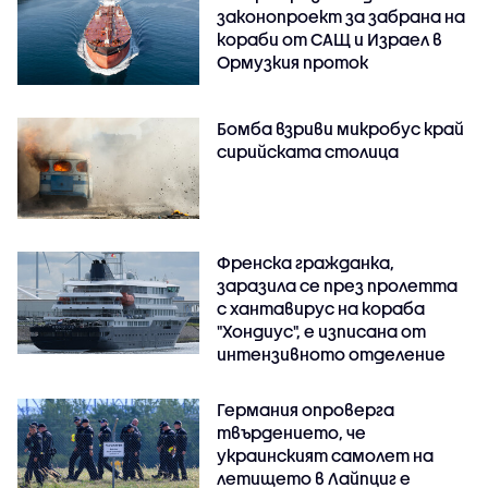
законопроект за забрана на
кораби от САЩ и Израел в
Ормузкия проток
Бомба взриви микробус край
сирийската столица
Френска гражданка,
заразила се през пролетта
с хантавирус на кораба
"Хондиус", е изписана от
интензивното отделение
Германия опроверга
твърдението, че
украинският самолет на
летището в Лайпциг е