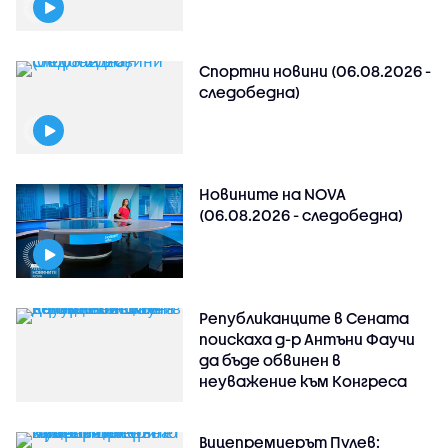
Спортни новини (06.08.2026 -
следобедна)
Новините на NOVA
(06.08.2026 - следобедна)
Републиканците в Сената
поискаха д-р Антъни Фаучи
да бъде обвинен в
неуважение към Конгреса
Вицепремиерът Пулев: