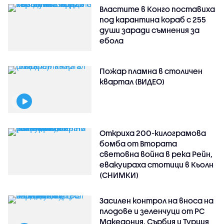
Властите в Конго поставиха
под карантина кораб с 255
души заради съмнения за
ебола
Пожар пламна в столичен
квартал (ВИДЕО)
Откриха 200-килограмова
бомба от Втората
световна война в река Рейн,
евакуираха стотици в Кьолн
(СНИМКИ)
Засилен контрол на вноса на
плодове и зеленчуци от РС
Македония, Сърбия и Турция