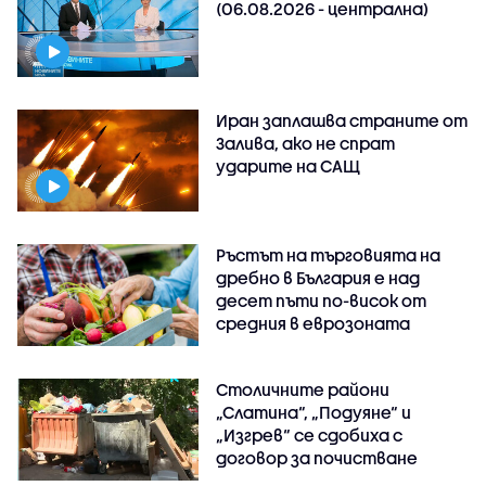
(06.08.2026 - централна)
Иран заплашва страните от
Залива, ако не спрат
ударите на САЩ
Ръстът на търговията на
дребно в България е над
десет пъти по-висок от
средния в еврозоната
Столичните райони
„Слатина“, „Подуяне“ и
„Изгрев“ се сдобиха с
договор за почистване