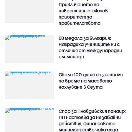
Привличането на
инвестиции е ключов
приоритет за
правителството
68 медала за България:
Наградиха учениците ни с
отличия от международни
олимпиади
Около 100 души са загинали
по време на масовото
нахлуване в Сеута
Спор за Пловдивския панаир:
ПП настоява за незабавни
действия, финансовото
министерство чака съда