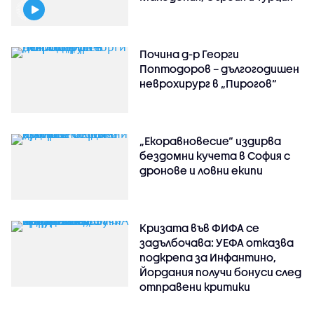
Почина д-р Георги
Поптодоров – дългогодишен
неврохирург в „Пирогов“
„Екоравновесие“ издирва
бездомни кучета в София с
дронове и ловни екипи
Кризата във ФИФА се
задълбочава: УЕФА отказва
подкрепа за Инфантино,
Йордания получи бонуси след
отправени критики