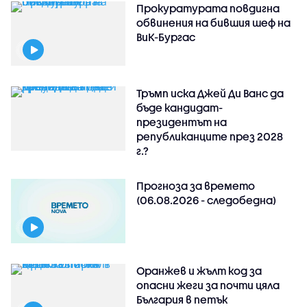
Прокуратурата повдигна
обвинения на бившия шеф на
ВиК-Бургас
Тръмп иска Джей Ди Ванс да
бъде кандидат-
президентът на
републиканците през 2028
г.?
Прогноза за времето
(06.08.2026 - следобедна)
Оранжев и жълт код за
опасни жеги за почти цяла
България в петък