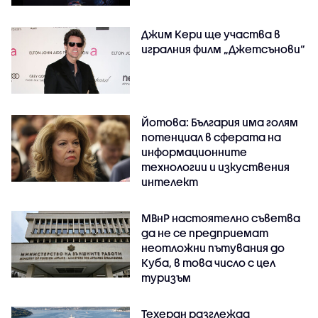
Джим Кери ще участва в
игралния филм „Джетсънови“
Йотова: България има голям
потенциал в сферата на
информационните
технологии и изкуствения
интелект
МВнР настоятелно съветва
да не се предприемат
неотложни пътувания до
Куба, в това число с цел
туризъм
Техеран разглежда