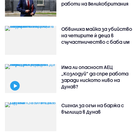
работи на Великобритания
Обвиниха майка за убийство
на четирите ѝ деца в
съучастничество с баба им
Има ли опасност АЕЦ
„Козлодуй” да спре работа
заради ниското ниво на
Дунав?
Сигнал за огън на баржа с
въглища в Дунав