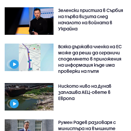
Зеленски пристига в Сърбия
на първа визита след
началото на войната в
Украйна
Всяка държава членка на ЕС
може да реши да ограничи
споделянето в приложения
на информация къде има
проверки на пътя
Ниското ниво на Дунав
заплашва АЕЦ-овете в
Европа
Румен Радев разговаря с
министъра на външните