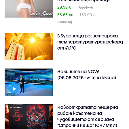
29.99 €
66.47 €
58.66 лв
130.00 лв
Grabo.bg
В Будапеща регистрираха
температуратурен рекорд
от 41,1°C
Новините на NOVA
(06.08.2026 - лятна късна)
Новооткритата пещерна
риба е кръстена на
чудовището от сериала
"Странни неща" (СНИМКИ)