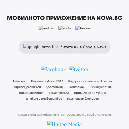
МОБИЛНОТО ПРИЛОЖЕНИЕ НА NOVA.BG
Четете ни в Google News
Реклама
Реклама избори 2026
Разпространение на канали
Тарифа за откъси
Доставчици
Контакти
Общи условия
Поверителност
Политика ЛД
Правила за ползване
Етика и съответствие
Платени публикации
© 2026 Нова Броудкастинг Груп ЕООД. Всички права запазени.