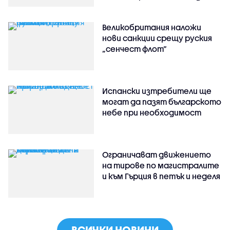
Великобритания наложи
нови санкции срещу руския
„сенчест флот“
Испански изтребители ще
могат да пазят българското
небе при необходимост
Ограничават движението
на тирове по магистралите
и към Гърция в петък и неделя
ВСИЧКИ НОВИНИ