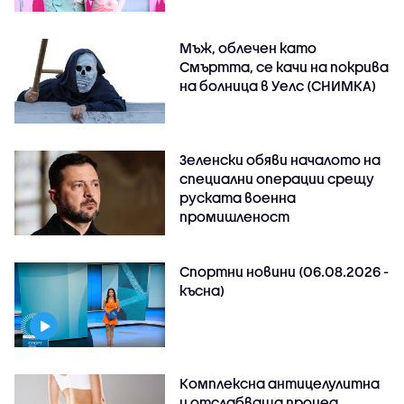
Мъж, облечен като
Смъртта, се качи на покрива
на болница в Уелс (СНИМКА)
Зеленски обяви началото на
специални операции срещу
руската военна
промишленост
Спортни новини (06.08.2026 -
късна)
Комплексна антицелулитна
и отслабваща процед..