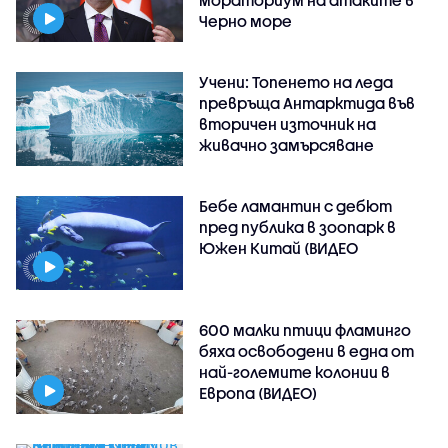
мораториум на атаките в
Черно море
Учени: Топенето на леда
превръща Антарктида във
вторичен източник на
живачно замърсяване
Бебе ламантин с дебют
пред публика в зоопарк в
Южен Китай (ВИДЕО
600 малки птици фламинго
бяха освободени в една от
най-големите колонии в
Европа (ВИДЕО)