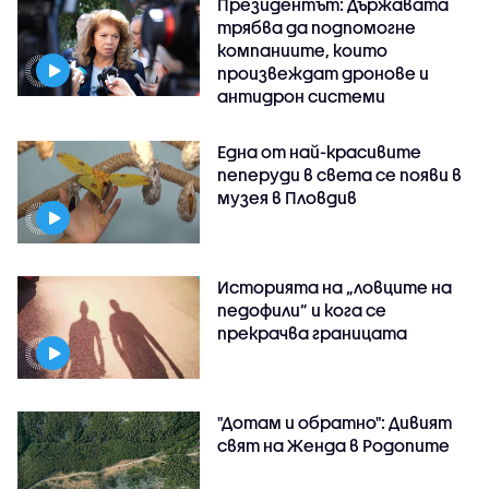
Президентът: Държавата
трябва да подпомогне
компаниите, които
произвеждат дронове и
антидрон системи
Една от най-красивите
пеперуди в света се появи в
музея в Пловдив
Историята на „ловците на
педофили” и кога се
прекрачва границата
"Дотам и обратно": Дивият
свят на Женда в Родопите