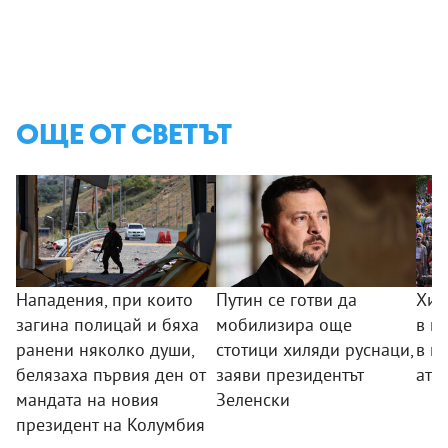
ОЩЕ ОТ СВЕТЪТ
Нападения, при които
Путин се готви да
Хил
загина полицай и бяха
мобилизира още
в п
ранени няколко души,
стотици хиляди руснаци,
в п
белязаха първия ден от
заяви президентът
ате
мандата на новия
Зеленски
президент на Колумбия