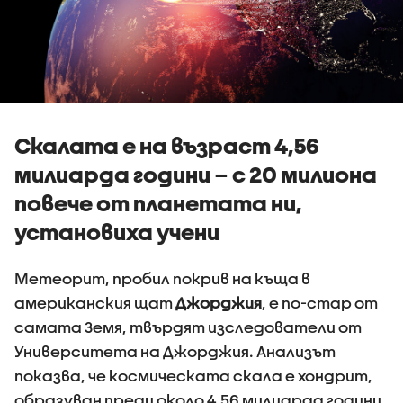
Скалата е на възраст 4,56
милиарда години – с 20 милиона
повече от планетата ни,
установиха учени
Метеорит, пробил покрив на къща в
американския щат
Джорджия
, е по-стар от
самата Земя, твърдят изследователи от
Университета на Джорджия. Анализът
показва, че космическата скала е хондрит,
образуван преди около 4,56 милиарда години.