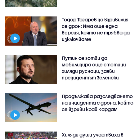
Тодор Тагарев за взривилия
се дрон: Има още една
версия, която не трябва да
изключваме
Путин се готви да
мобилизира още стотици
хиляди руснаци, заяви
президентът Зеленски
Продължава разследването
на инцидента с дрона, който
се взриви край Кардам
Хиляди души участваха в