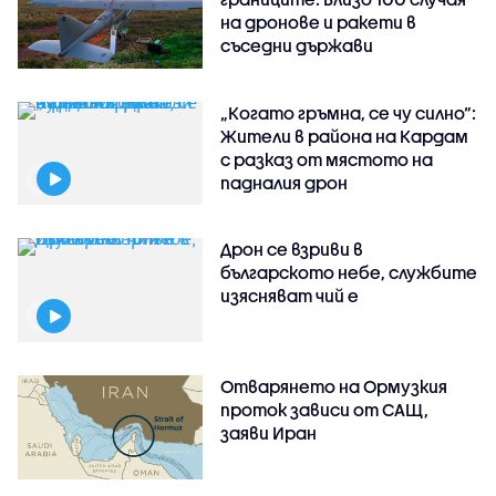
на дронове и ракети в
съседни държави
„Когато гръмна, се чу силно“:
Жители в района на Кардам
с разказ от мястото на
падналия дрон
Дрон се взриви в
българското небе, службите
изясняват чий е
Отварянето на Ормузкия
проток зависи от САЩ,
заяви Иран