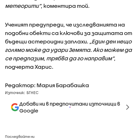
метеорити“
, коментира той.
Ученият предупреди, че изследванията на
подобни обекти са ключови за защитата от
бъдещи астероидни заплахи.
„Един ден нещо
голямо може да удари Земята. Ако можем да
се предпазим, трябва да го направим“
,
подчерта Харис.
Редактор: Мария Барабашка
Източник:
БГНЕС
Добави ни в предпочитани източници в
Google
Последвайте ни