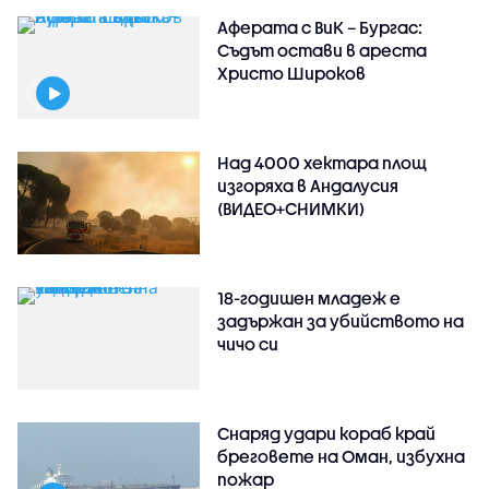
Аферата с ВиК – Бургас:
Съдът остави в ареста
Христо Широков
Над 4000 хектара площ
изгоряха в Андалусия
(ВИДЕО+СНИМКИ)
18-годишен младеж е
задържан за убийството на
чичо си
Снаряд удари кораб край
бреговете на Оман, избухна
пожар