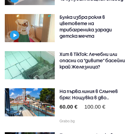
Булка избра рокля в
цветовете на
трибагреника заради
детска мечта
Хит в TikTok: Лечебни или
опасни са "дивите" басейни
край Железница?
На първа линия в Слънчев
бряг: Нощувка в дво..
60.00 €
100.00 €
Grabo.bg