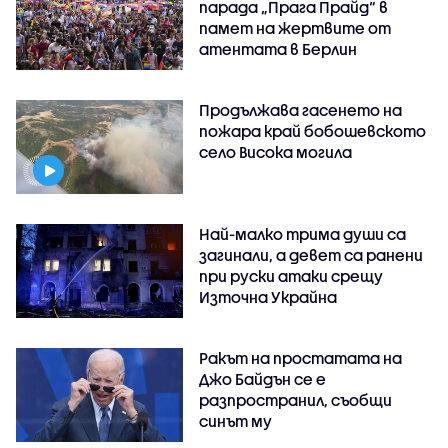
парада „Прага Прайд“ в
памет на жертвите от
атентата в Берлин
Продължава гасенето на
пожара край бобошевското
село Висока могила
Най-малко трима души са
загинали, а девет са ранени
при руски атаки срещу
Източна Украйна
Ракът на простатата на
Джо Байдън се е
разпространил, съобщи
синът му