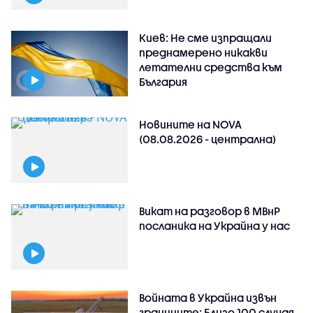
Киев: Не сме изпращали
преднамерено никакви
летателни средства към
България
Новините на NOVA
(08.08.2026 - централна)
Викат на разговор в МВнР
посланика на Украйна у нас
Войната в Украйна извън
границите: Близо 100 случая