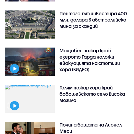
Пентагонът инвестира 400
млн. долара в австралийска
мина за скандий
Мащабен пожар край
езерото Гарда наложи
евакуацията на стотици
хора (ВИДЕО)
Голям пожар гори край
бобошевското село Висока
могила
Почина бащата на Лионел
Меси