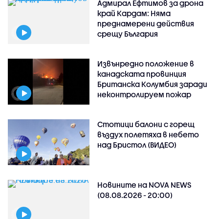
Адмирал Ефтимов за дрона
край Кардам: Няма
преднамерени действия
срещу България
Извънредно положение в
канадската провинция
Британска Колумбия заради
неконтролируем пожар
Стотици балони с горещ
въздух полетяха в небето
над Бристол (ВИДЕО)
Новините на NOVA NEWS
(08.08.2026 - 20:00)