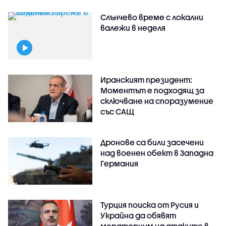
Слънчево време с локални
валежи в неделя
Иранският президент:
Моментът е подходящ за
сключване на споразумение
със САЩ
Дронове са били засечени
над военен обект в Западна
Германия
Турция поиска от Русия и
Украйна да обявят