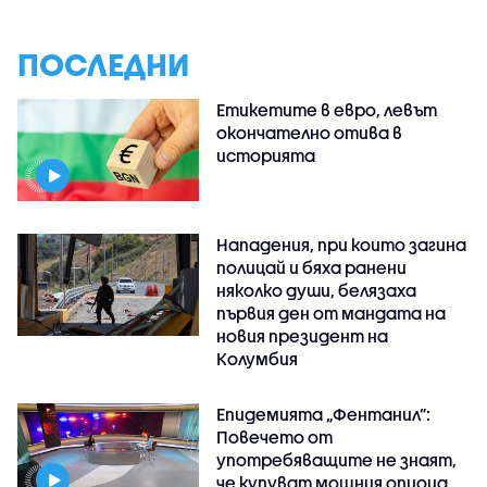
ПОСЛЕДНИ
Етикетите в евро, левът
окончателно отива в
историята
Нападения, при които загина
полицай и бяха ранени
няколко души, белязаха
първия ден от мандата на
новия президент на
Колумбия
Епидемията „Фентанил”:
Повечето от
употребяващите не знаят,
че купуват мощния опиоид