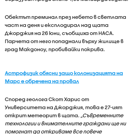
Обектът преминал през небето в светлата
част на деня и експлодирал над щата
Джорджия на 26 юни, съобщиха от НАСА.
Парчета от него попаднали върху жилище в
град Макдоноу, пробивайки покрива.
Астрофизик обясни защо колонизацията на
Марс е обречена на провал
Според геолога Скот Харис от
Университета на Джорджия, това е 27-ият
открит метеорит в щата.
„Съвременните
технологии и внимателните граждани ще ни
помогнат да откриваме все повече