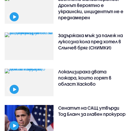
Дронът вероятно е
украински, инцидентът не е
преднамерен
Задържаха мъж за палеж на
луксозна кола пред хотел в
Слънчев бряг (СНИМКИ)
Локализираха двата
пожара, които горят в
област Хасково
Сенатът на САЩ утвърди
Тод Бланч за главен прокурор