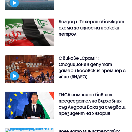
Багдад и Техеран обсъждат
схема за износ на иракски
петрол
С викове „Срам!“:
Опозиционен депутат
замери косовския премиер с
яйца (ВИДЕО)
ТИСА номинира бившия
председател на Върховния
съд Андраш Бака за следващ
президент на Унгария
Военното министерство: