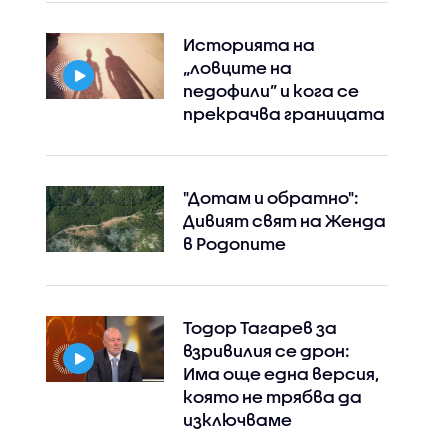
Историята на
„ловците на
педофили” и кога се
прекрачва границата
"Дотам и обратно":
Дивият свят на Женда
в Родопите
Тодор Тагарев за
взривилия се дрон:
Има още една версия,
която не трябва да
изключваме