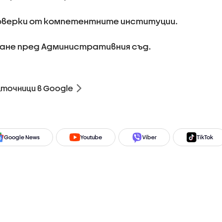
роверки от компетентните институции.
ане пред Административния съд.
зточници в Google
Google News
Youtube
Viber
TikTok