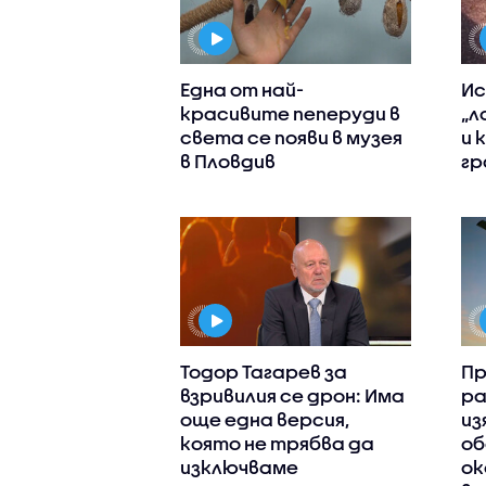
Една от най-
Ис
красивите пеперуди в
„л
света се появи в музея
и 
в Пловдив
гр
Тодор Тагарев за
Пр
взривилия се дрон: Има
ра
още една версия,
из
която не трябва да
о
изключваме
ок