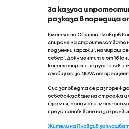
За казуса и протести
разказа в поредица 
Кметът на Община Пловдив Кос
спиране на строителството н
подземни гаражи“, намиращ се 
север“. Документът е от 16 юни
констатирани нарушения в инв
съобщиха за NOVA от пресцен
Със заповедта се разпорежда
освобождаване на строежа и 
изделия, продукти, материали 
преустановяване на захранван
Жители на Пловдив заплашват