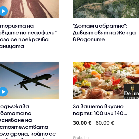
торията на
"Дотам и обратно":
овците на педофили”
Дивият свят на Женда
кога се прекрачва
в Родопите
аницата
одължава
За вашето вкусно
ботата по
парти: 100 или 140
ясняване на
коктейлн..
30.00 €
60.00 €
бстоятелствата
оло дрона, който се
Grabo.bg