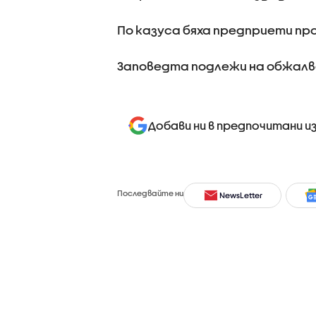
По казуса бяха предприети п
Заповедта подлежи на обжалв
Добави ни в предпочитани и
Последвайте ни
NewsLetter