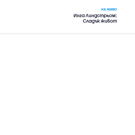
НА ЖИВО
Инга Линдстрьом:
Сладък живот