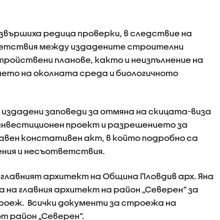
звършиха редица проверки, в следствие на
ветствия между издадените строителни
ройствени планове, както и неизпълнение на
ането на околната среда и биологичното
а издадени заповеди за отмяна на скицата-виза
инвестиционен проект и разрешението за
вен констативен акт, в който подробно са
ния и несъответствия.
 главният архитект на Община Пловдив арх. Яна
на главния архитект на район „Северен“ за
роеж. Всички документи за строежа на
т район „Северен“.