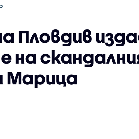
О
а Пловдив изда
не на скандалн
а Марица