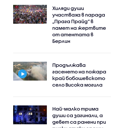
Хиляди души
участваха в парада
„Прага Прайд“ в
памет на жертвите
от атентата в
Берлин
Продължава
гасенето на пожара
край бобошевското
село Висока могила
Най-малко трима
души са загинали, а
девет са ранени при