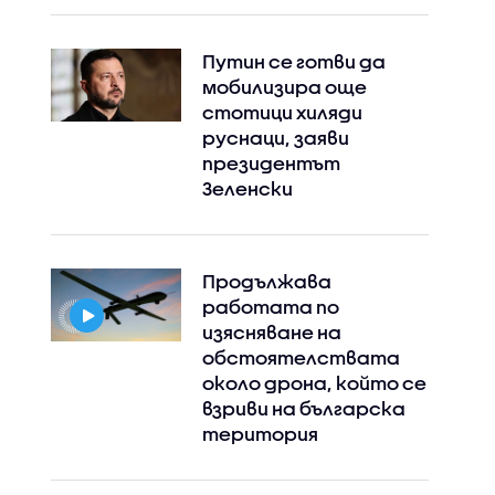
Путин се готви да
мобилизира още
стотици хиляди
руснаци, заяви
президентът
Зеленски
Продължава
работата по
Instagram
Facebook
изясняване на
обстоятелствата
около дрона, който се
взриви на българска
територия