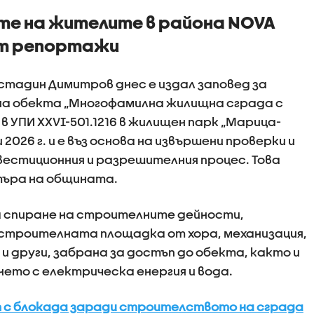
те на жителите в района NOVA
от репортажи
тадин Димитров днес е издал заповед за
а обекта „Многофамилна жилищна сграда с
в УПИ XXVI-501.1216 в жилищен парк „Марица-
 2026 г. и е въз основа на извършени проверки и
естиционния и разрешителния процес. Това
търа на общината.
 спиране на строителните дейности,
строителната площадка от хора, механизация,
и други, забрана за достъп до обекта, както и
ето с електрическа енергия и вода.
 с блокада заради строителството на сграда