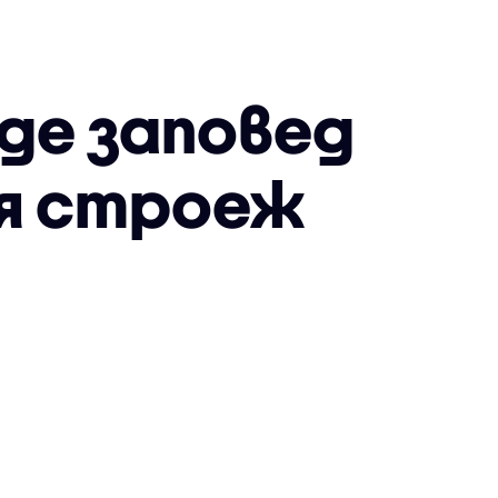
де заповед
ия строеж