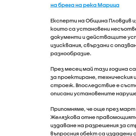
на брега на река Марица
Експерти на Община Пловдив и
които са установени несъот
документи и действащите уст
изисквания, свързани с опазв
разнообразие.
През месец май тази година с
за проектиране, техническия 
строеж. Впоследствие е съста
описани установените наруше
Припомняме, че още през март
Желязкова отне правомощията 
издаване на разрешения за ст
въпросния обект са издадени о