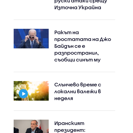
руски атаки срещу
Източна Украйна
Ракът на
простатата на Джо
Байдън се е
разпространил,
съобщи синът му
Слънчево време с
локални валежи в
неделя
Иранският
президент: