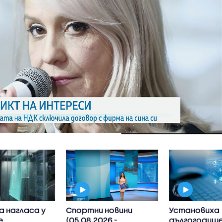
а нагласа у
Спортни новини
Установиха
е
(05.08.2026 -
дългогодиш