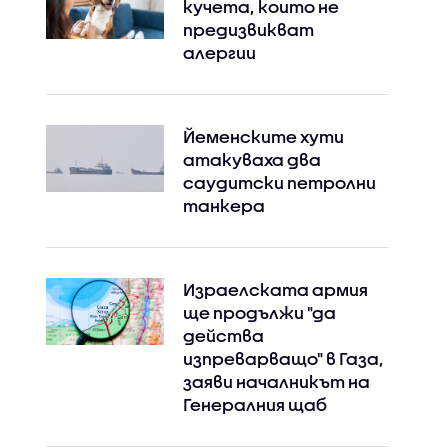
кучета, които не
предизвикват
алергии
Йеменските хути
атакуваха два
саудитски петролни
танкера
Израелската армия
ще продължи "да
действа
изпреварващо" в Газа,
заяви началникът на
Генералния щаб