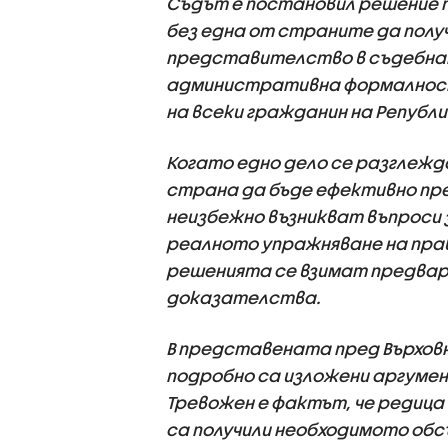
Съдът е постановил решение 
без една от страните да полу
представителство в съдебнат
административна формалност,
на всеки гражданин на Републи
Когато едно дело се разглеж
страна да бъде ефективно пре
неизбежно възникват въпроси
реалното упражняване на прав
решенията се взимат предвари
доказателства.
В представената пред Върхов
подробно са изложени аргуме
Тревожен е фактът, че редиц
са получили необходимото обс