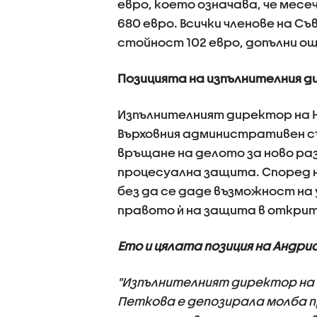
евро, което означава, че месе
680 евро. Всички членове на С
стойност 102 евро, допълни о
Позицията на изпълнителния д
Изпълнителният директор на 
Върховния административен с
връщане на делото за ново ра
процесуална защита. Според н
без да се даде възможност на
правото ѝ на защита в открито
Ето и цялата позиция на Андри
"Изпълнителният директор на
Петкова е депозирала молба 