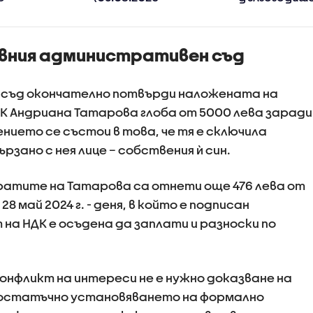
дните
следобедна)
кибершпион
да навлязат
правителст
информацио
овния административен съд
ствата,
мрежи
утуролог
 съд окончателно потвърди наложената на
К Андриана Татарова глоба от 5000 лева заради
нието се състои в това, че тя е сключила
ързано с нея лице – собствения ѝ син.
атите на Татарова са отнети още 476 лева от
8 май 2024 г. - деня, в който е подписан
а НДК е осъдена да заплати и разноски по
онфликт на интереси не е нужно доказване на
 достатъчно установяването на формално