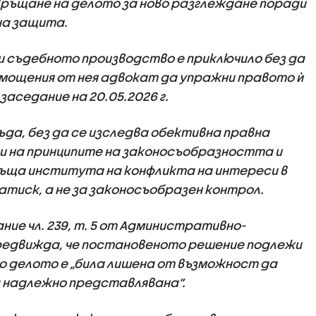
връщане на делото за ново разглеждане поради
на защита.
 съдебното производство е приключило без да
мощения от нея адвокат да упражни правото ѝ
аседание на 20.05.2026 г.
да, без да се изследва обективна правна
 на принципите на законосъобразността и
ръща института на конфликта на интереси в
атиск, а не за законосъобразен контрол.
ие чл. 239, т. 5 от Административно-
предвижда, че постановеното решение подлежи
 делото е „била лишена от възможност да
ла надлежно представлявана“.