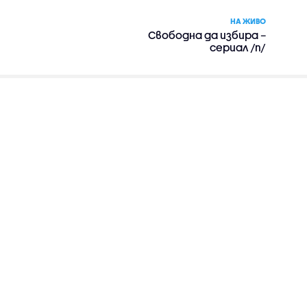
НА ЖИВО
Свободна да избира –
сериал /п/