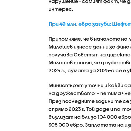
нарушение - самият факт, че 
интерес.
При 49 млн. евро загуби: Шефът
Припомняме, че в началото на
Милошев изнесе данни за фина
получава Съветът на директо
Милошев посочи, че дружествот
2024 г., сумата за 2025-а се е 
Министърът уточни и какви с
на дружеството – петима член
През последните години те се 
спрямо 2023 г. Той даде и по-т
възлизат на близо 104 000 евро, з
305 000 евро. Заплатата на изп