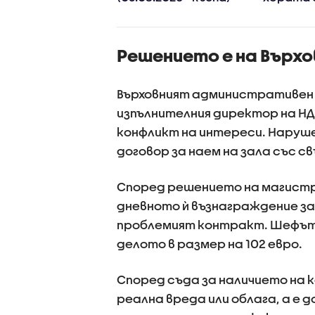
разяването“ на
хуманои
ималната
роботи 
тна заплата и
скоро в
Решението е на Върх
ените в
домакин
тането на
смята ф
овия стаж
Върховният административен
изпълнителния директор на НД
конфликт на интереси. Наруше
договор за наем на зала със св
Според решението на магистр
дневното ѝ възнаграждение за 2
проблемият контракт. Шефът н
делото в размер на 102 евро.
Според съда за наличието на к
реална вреда или облага, а е