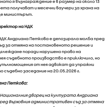
чното ѝ възнаграждение е в размер на около 13
ъвета получават и месечни ваучери за храна на
ще министърът.
иректор на НДК
НДК Андриана Петкова е депозирала молба пред
ъд за отмяна на постановеното решение и
зглеждане поради нарушено право на
ея съдебното производство е приключило, но
 упълномощения от нея адвокат да упражни
 съдебно заседание на 20.05.2026 г.
ана Петкова:
 Националния дворец на културата Андриана
пред Върховния административен съд за отмяна