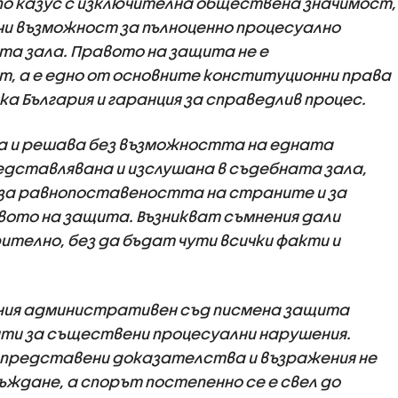
по казус с изключителна обществена значимост,
чи възможност за пълноценно процесуално
а зала. Правото на защита не е
 а е едно от основните конституционни права
ка България и гаранция за справедлив процес.
да и решава без възможността на едната
дставлявана и изслушана в съдебната зала,
 за равнопоставеността на страните и за
ото на защита. Възникват съмнения дали
телно, без да бъдат чути всички факти и
ния административен съд писмена защита
нти за съществени процесуални нарушения.
а представени доказателства и възражения не
ъждане, а спорът постепенно се е свел до