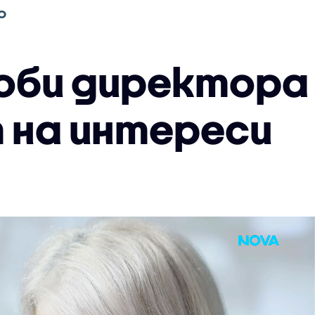
О
оби директора 
 на интереси