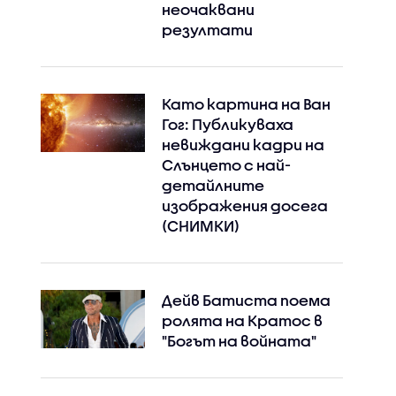
неочаквани
резултати
Като картина на Ван
Гог: Публикуваха
невиждани кадри на
Слънцето с най-
детайлните
изображения досега
(СНИМКИ)
Дейв Батиста поема
ролята на Кратос в
"Богът на войната"