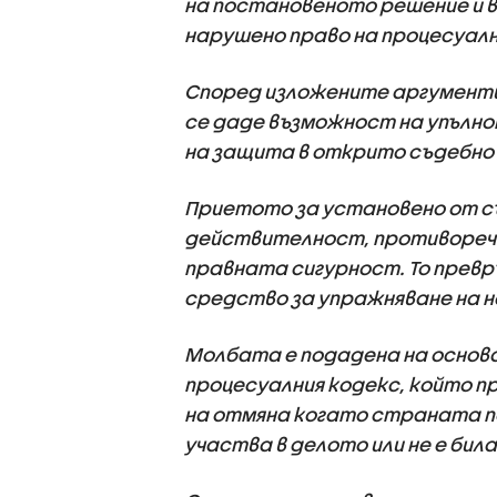
на постановеното решение и 
нарушено право на процесуал
Според изложените аргументи
се даде възможност на упълно
на защита в открито съдебно з
Приетото за установено от съ
действителност, противоречи
правната сигурност. То прев
средство за упражняване на н
Молбата е подадена на основан
процесуалния кодекс, който 
на отмяна когато страната по
участва в делото или не е би