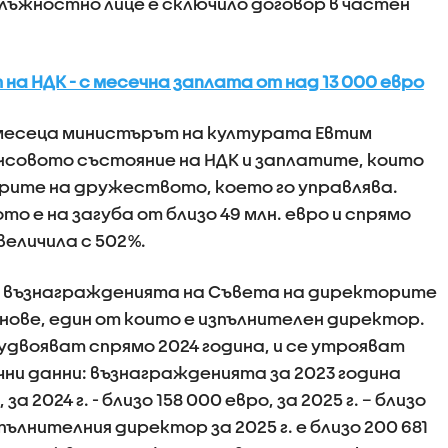
длъжностно лице е сключило договор в частен
 на НДК - с месечна заплата от над 13 000 евро
 месеца министърът на културата Евтим
нсовото състояние на НДК и заплатите, които
рите на дружеството, което го управлява.
о е на загуба от близо 49 млн. евро и спрямо
увеличила с 502%.
а възнагражденията на Съвета на директорите
ове, един от които е изпълнителен директор.
удвояват спрямо 2024 година, и се утрояват
очни данни: възнагражденията за 2023 година
а 2024 г. - близо 158 000 евро, за 2025 г. – близо
ълнителния директор за 2025 г. е близо 200 681