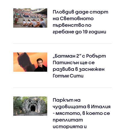
Пловдив даде старт
на Световното
първенство по
гребане до 19 години
„Батман 2“ с Робърт
Патинсън ще се
развива в заснежен
Готъм Сити
Паркът на
чудовищата в Италия
- мястото, в което се
преплитат
историята и