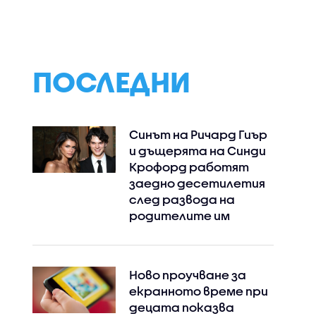
аж на
Пловдив
всички форми на
вени
антисемитизъм
нни
ПОСЛЕДНИ
Синът на Ричард Гиър
и дъщерята на Синди
Крофорд работят
заедно десетилетия
след развода на
родителите им
Ново проучване за
екранното време при
децата показва