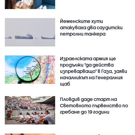
Йеменските хути
атакуваха два саудитски
петролни танкера
Израелската армия ще
продължи "да действа
изпреварващо" в Газа, заяви
началникът на Генералния
щаб
Пловдив даде старт на
Световното първенство по
гребане до 19 години