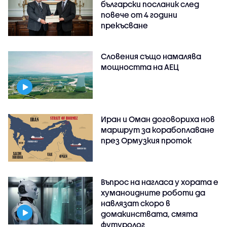
български посланик след
повече от 4 години
прекъсване
Словения също намалява
мощността на АЕЦ
Иран и Оман договориха нов
маршрут за корабоплаване
през Ормузкия проток
Въпрос на нагласа у хората е
хуманоидните роботи да
навлязат скоро в
домакинствата, смята
футуролог