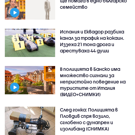
ще помага в едно българско
семейство
Испания и Еквадор разбиха
канал за трафик на кокаин.
Иззеха 21 тона дрога и
арестуваха 44 души
В полицията в Банско има
множество сигнали за
непристойно поведение на
туристите от Италия
(ВИДЕО+СНИМКИ)
След гонка: Полицията в
Пловдив спря возило,
сглобено с дунапрен и
изолибанд (СНИМКА)