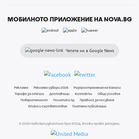
МОБИЛНОТО ПРИЛОЖЕНИЕ НА NOVA.BG
Четете ни в Google News
Реклама
Реклама избори 2026
Разпространение на канали
Тарифа за откъси
Доставчици
Контакти
Общи условия
Поверителност
Политика ЛД
Правила за ползване
Етика и съответствие
Платени публикации
© 2026 Нова Броудкастинг Груп ЕООД. Всички права запазени.