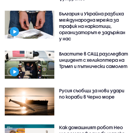
България и Украйна разбиха
международна мрежа за
трафик на наркотици,
организаторът е задържан
у нас
Властите в САЩ разследват
инцидент с хеликоптера на
Тръмп и пътнически самолет
Русия съобщи за нови удари
по кораби в Черно море
Как домашният робот Нео