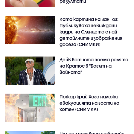
резултати
Като картина на Ван Гог:
Публикуваха невиждани
кадри на Слънцето с най-
детайлните изображения
досега (СНИМКИ)
Дейв Батиста поема ролята
на Кратос в "Богът на
войната"
Пожар край Хага наложи
евакуацията на гости на
хотел (СНИМКА)
Цял ден ползване на басейн,