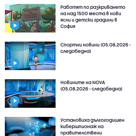
Работят по разкриването
на над 1500 места в нови
ясли и детски градини в
София
Спортни новини (05.08.2026 -
следобедна)
Новините на NOVA
(05.08.2026 - следобедна)
Установиха дългогодишен
кибершпионаж на
правителствени