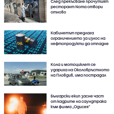
След прекъсване прочутият
ресторант Noma отвори
отново
Кабинетът предлага
ограничението за износ на
нефтопродукти да отпадне
Кола и мотоциклет се
удариха на Околовръстното
на Пловдив, има пострадал
Български екип засне част
от кадрите на саундтрака
към филма „Одисея“