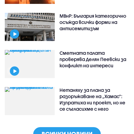
МВнР: България категорично
осъжда всички форми на
антисемитизъм
Сметната палата
проверява Делян Пеевски за
конфликт на интереси
Нетаняху за плана за
разоръжаване на „Хамас“:
Изпратиха ни проект, но не
се съгласихме с него
ВСИЧКИ НОВИНИ