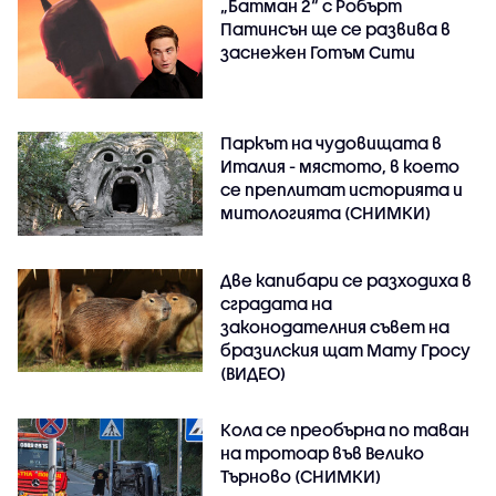
„Батман 2“ с Робърт
Патинсън ще се развива в
заснежен Готъм Сити
Паркът на чудовищата в
Италия - мястото, в което
се преплитат историята и
митологията (СНИМКИ)
Две капибари се разходиха в
сградата на
законодателния съвет на
бразилския щат Мату Гросу
(ВИДЕО)
Кола се преобърна по таван
на тротоар във Велико
Търново (СНИМКИ)