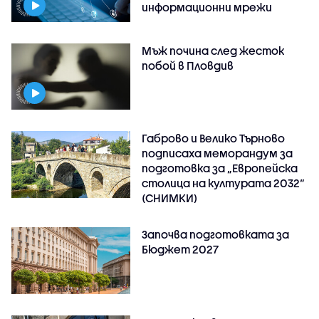
информационни мрежи
Мъж почина след жесток
побой в Пловдив
Габрово и Велико Търново
подписаха меморандум за
подготовка за „Европейска
столица на културата 2032“
(СНИМКИ)
Започва подготовката за
Бюджет 2027