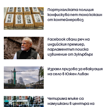
Португалската полиция
конфискува пет тона кокаин
от контейнеровоз
Facebook свали реч на
индийския премиер,
парламентът поиска
извинение от Зукърбърг
Израел призова за евакуация
на село в Южен Ливан
Четирима мъже са
намушкани в центъра на