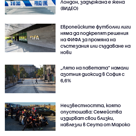
Лондон, задържана е жена
(ВИДЕО)
Европейските футболни лиги
няма да подкрепят решения
на ФИФА за промяна на
състезания или създаване на
нови
„Лято на паветата“ намали
азотния диоксид в София с
6,6%
Неизвестността, която
опустошава: Семейства
издирват свои близки,
навлезли в Сеута от Мароко