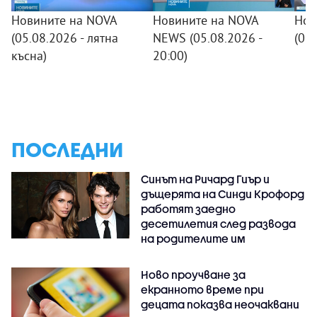
Новините на NOVA
Новините на NOVA
Нов
(05.08.2026 - лятна
NEWS (05.08.2026 -
(05
късна)
20:00)
ПОСЛЕДНИ
Синът на Ричард Гиър и
дъщерята на Синди Крофорд
работят заедно
десетилетия след развода
на родителите им
Ново проучване за
екранното време при
децата показва неочаквани