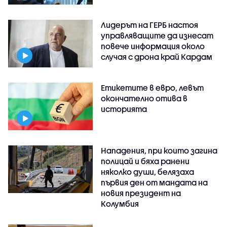
Лидерът на ГЕРБ настоя
управляващите да изнесат
повече информация около
случая с дрона край Кардам
Етикетите в евро, левът
окончателно отива в
историята
Нападения, при които загина
полицай и бяха ранени
няколко души, белязаха
първия ден от мандата на
новия президент на
Колумбия