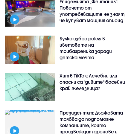
Епидемията „Фентанил”:
Повечето от
употребяващите не знаят,
че купуват мощния опиоид
Булка избра рокля в
цветовете на
трибагреника заради
детска мечта
Хит в TikTok: Лечебни или
опасни са "дивите" басейни
край Железница?
Президентът: Държавата
трябва да подпомогне
компаниите, които
произвеждат дронове и