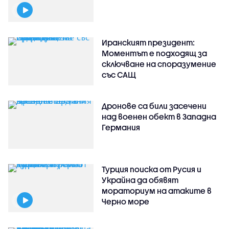
Иранският президент:
Моментът е подходящ за
сключване на споразумение
със САЩ
Дронове са били засечени
над военен обект в Западна
Германия
Турция поиска от Русия и
Украйна да обявят
мораториум на атаките в
Черно море