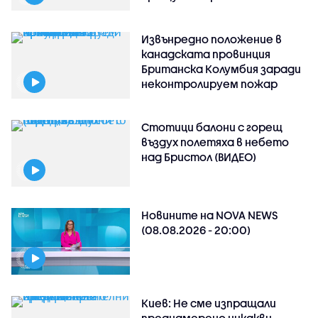
Извънредно положение в
канадската провинция
Британска Колумбия заради
неконтролируем пожар
Стотици балони с горещ
въздух полетяха в небето
над Бристол (ВИДЕО)
Новините на NOVA NEWS
(08.08.2026 - 20:00)
Киев: Не сме изпращали
преднамерено никакви