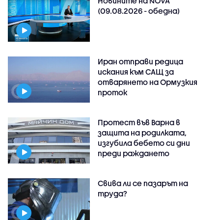
Новините на NOVA
(09.08.2026 - обедна)
Иран отправи редица
искания към САЩ за
отварянето на Ормузкия
проток
Протест във Варна в
защита на родилката,
изгубила бебето си дни
преди раждането
Свива ли се пазарът на
труда?