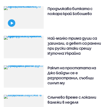
Продължава битката с
пожара край Бобошево
Най-малко трима души са
загинали, а девет са ранени
при руски атаки срещу
Източна Украйна
Ракът на простатата на
Джо Байдън се е
разпространил, съобщи
синът му
Слънчево време с локални
валежи в неделя