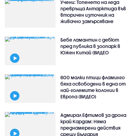
Учени: Топенето на леда
превръща Антарктида във
вторичен източник на
живачно замърсяване
Бебе ламантин с дебют
пред публика в зоопарк в
Южен Китай (ВИДЕО
600 малки птици фламинго
бяха освободени в една от
най-големите колонии в
Европа (ВИДЕО)
Адмирал Ефтимов за дрона
край Кардам: Няма
преднамерени действия
срещу България