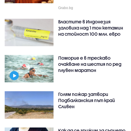
Grabo.bg
Властите в Индонезия
заловиха над 1 тон кетамин
на стойност 100 млн. евро
Поморие е в трескаво
очакване на шестия по ред
плувен маратон
Голям пожар затвори
Подбалканския път край
Сливен
Как да се грижим за сърцето