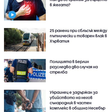
в жегата?
25 ранени при сблъсък между
пътнически и товарен влак в
Хърватия
Полицията в Берлин
разследва два случая на
стрелба
Украинец е задържан за
убийството на негов
сънародник в частен
комплекс в община Несебър