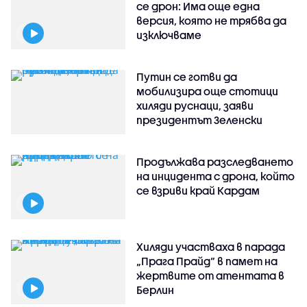
се дрон: Има още една
версия, която не трябва да
изключваме
Путин се готви да
мобилизира още стотици
хиляди руснаци, заяви
президентът Зеленски
Продължава разследването
на инцидента с дрона, който
се взриви край Кардам
Хиляди участваха в парада
„Прага Прайд“ в памет на
жертвите от атентата в
Берлин