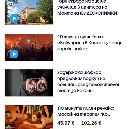
Гори сграда на бивше
училище в центъра на
Монтана (ВИДЕО+СНИМКИ)
20 хиляди души бяха
евакуирани в Канада заради
горски пожар
Задържаха шофьор,
предложил подкуп на
полицаи, след положителен
тест за кокаин
110 минути пълен релакс:
Масажна терапия "Ко..
45.97 €
102.26 €