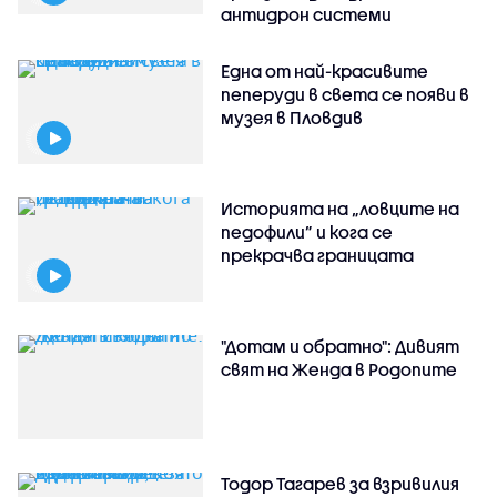
антидрон системи
Една от най-красивите
пеперуди в света се появи в
музея в Пловдив
Историята на „ловците на
педофили” и кога се
прекрачва границата
"Дотам и обратно": Дивият
свят на Женда в Родопите
Тодор Тагарев за взривилия