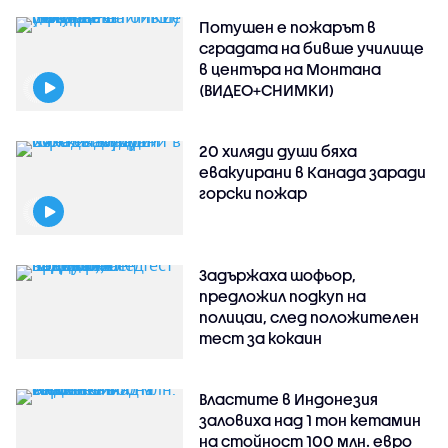
Потушен е пожарът в
сградата на бивше училище
в центъра на Монтана
(ВИДЕО+СНИМКИ)
20 хиляди души бяха
евакуирани в Канада заради
горски пожар
Задържаха шофьор,
предложил подкуп на
полицаи, след положителен
тест за кокаин
Властите в Индонезия
заловиха над 1 тон кетамин
на стойност 100 млн. евро