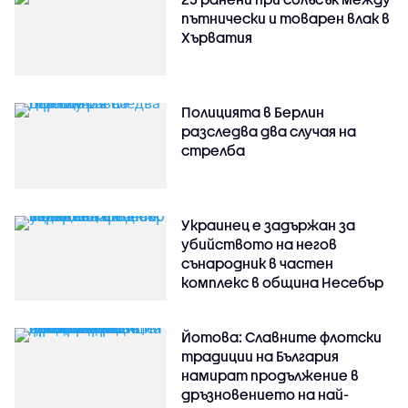
пътнически и товарен влак в
Хърватия
Полицията в Берлин
разследва два случая на
стрелба
Украинец е задържан за
убийството на негов
сънародник в частен
комплекс в община Несебър
Йотова: Славните флотски
традиции на България
намират продължение в
дръзновението на най-