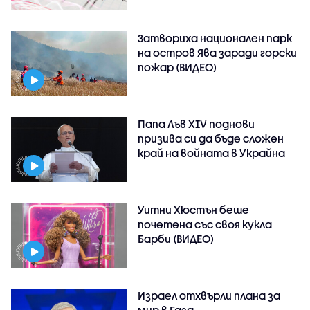
Затвориха национален парк
на остров Ява заради горски
пожар (ВИДЕО)
Папа Лъв XIV поднови
призива си да бъде сложен
край на войната в Украйна
Уитни Хюстън беше
почетена със своя кукла
Барби (ВИДЕО)
Израел отхвърли плана за