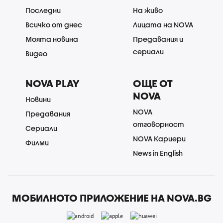
Последни
На живо
Всичко от днес
Лицата на NOVA
Моята новина
Предавания и
сериали
Видео
NOVA PLAY
ОЩЕ ОТ
NOVA
Новини
NOVA
Предавания
отговорност
Сериали
NOVA Кариери
Филми
News in English
МОБИЛНОТО ПРИЛОЖЕНИЕ НА NOVA.BG