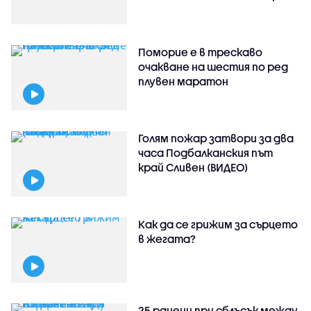
Поморие е в трескаво
очакване на шестия по ред
плувен маратон
Голям пожар затвори за два
часа Подбалканския път
край Сливен (ВИДЕО)
Как да се грижим за сърцето
в жегата?
25 ранени при сблъсък между