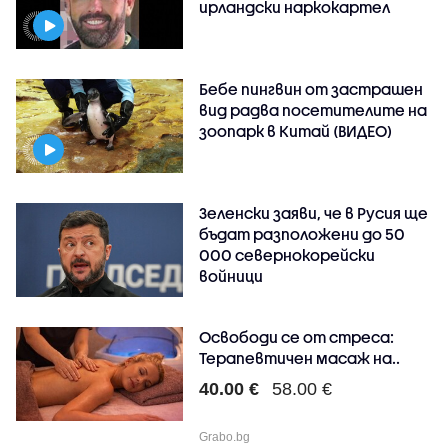
ирландски наркокартел
Бебе пингвин от застрашен
вид радва посетителите на
зоопарк в Китай (ВИДЕО)
Зеленски заяви, че в Русия ще
бъдат разположени до 50
000 севернокорейски
войници
Освободи се от стреса:
Терапевтичен масаж на..
40.00 €
58.00 €
Grabo.bg