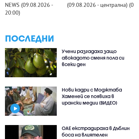
NEWS (09.08.2026 -
(09.08.2026 - централна)
(09
20:00)
ПОСЛЕДНИ
Учени разгадаха защо
авокадото сменя пола си
всеки ден
Нови кадри с Моджтаба
Хаменей се появиха в
ирански медии (ВИДЕО)
ОАЕ екстрадираха в Дъблин
боса на влиятелен