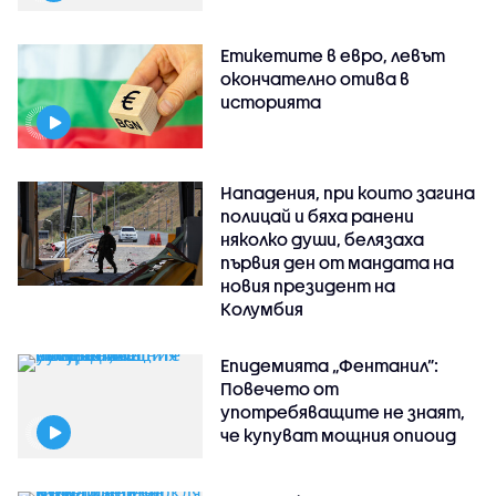
Етикетите в евро, левът
окончателно отива в
историята
Нападения, при които загина
полицай и бяха ранени
няколко души, белязаха
първия ден от мандата на
новия президент на
Колумбия
Епидемията „Фентанил”:
Повечето от
употребяващите не знаят,
че купуват мощния опиоид