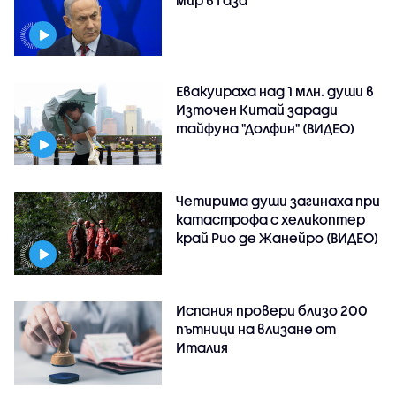
мир в Газа
Евакуираха над 1 млн. души в
Източен Китай заради
тайфуна "Долфин" (ВИДЕО)
Четирима души загинаха при
катастрофа с хеликоптер
край Рио де Жанейро (ВИДЕО)
Испания провери близо 200
пътници на влизане от
Италия