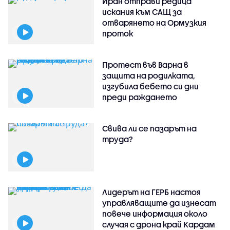
Иран отправи редица
искания към САЩ за
отварянето на Ормузкия
проток
Протест във Варна в
защита на родилката,
изгубила бебето си дни
преди раждането
Свива ли се пазарът на
труда?
Лидерът на ГЕРБ настоя
управляващите да изнесат
повече информация около
случая с дрона край Кардам