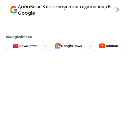
Добави ни в предпочитани източници в
Google
Последвайте ни
NewsLetter
Google News
Youtube