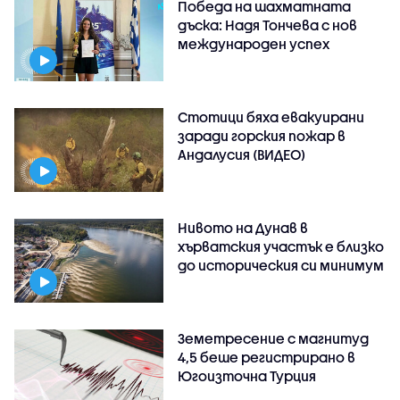
Победа на шахматната
дъска: Надя Тончева с нов
международен успех
Стотици бяха евакуирани
заради горския пожар в
Андалусия (ВИДЕО)
Нивото на Дунав в
хърватския участък е близко
до историческия си минимум
Земетресение с магнитуд
4,5 беше регистрирано в
Югоизточна Турция