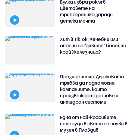
Булка избра рокля в
цветовете на
трибагреника заради
детска мечта
Хит в TikTok: Лечебни или
опасни са "дивите" басейни
край Железница?
Президентът: Държавата
трябва да подпомогне
компаниите, които
произвеждат дронове и
антидрон системи
Една от най-красивите
пеперуди в света се появи в
музея в Пловдив