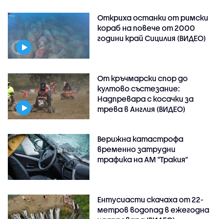
Откриха останки от римски
кораб на повече от 2000
години край Сицилия (ВИДЕО)
От кръчмарски спор до
култово състезание:
Надпревара с косачки за
трева в Англия (ВИДЕО)
Верижна катастрофа
временно затрудни
трафика на АМ "Тракия"
Ентусиасти скачаха от 22-
метров водопад в ежегодна