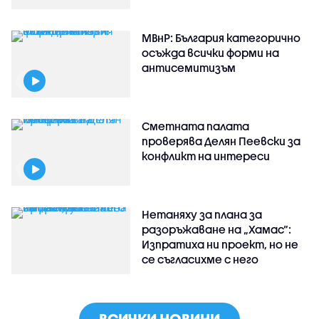
МВнР: България категорично
осъжда всички форми на
антисемитизъм
Сметната палата
проверява Делян Пеевски за
конфликт на интереси
Нетаняху за плана за
разоръжаване на „Хамас“:
Изпратиха ни проект, но не
се съгласихме с него
ВСИЧКИ НОВИНИ