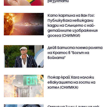
резултати
Като картина на Ван Гог:
Публикуваха невиждани
кадри на Слънцето с най-
детайлните изображения
досега (СНИМКИ)
Дейв Батиста поема ролята
на Кратос в "Богът на
войната"
Пожар край Хага наложи
евакуацията на гости на
хотел (СНИМКА)
Смяна на 2 или 4 гуми на лек