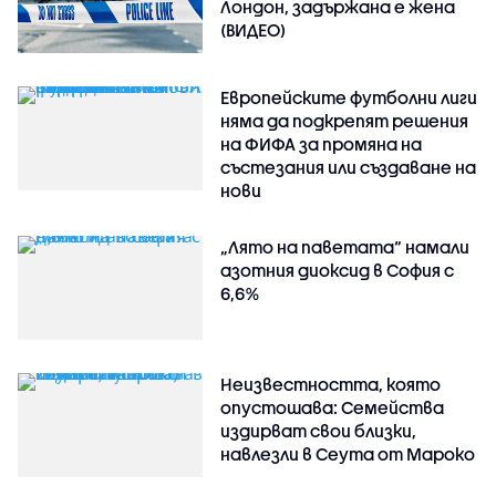
Лондон, задържана е жена
(ВИДЕО)
Европейските футболни лиги
няма да подкрепят решения
на ФИФА за промяна на
състезания или създаване на
нови
„Лято на паветата“ намали
азотния диоксид в София с
6,6%
Неизвестността, която
опустошава: Семейства
издирват свои близки,
навлезли в Сеута от Мароко