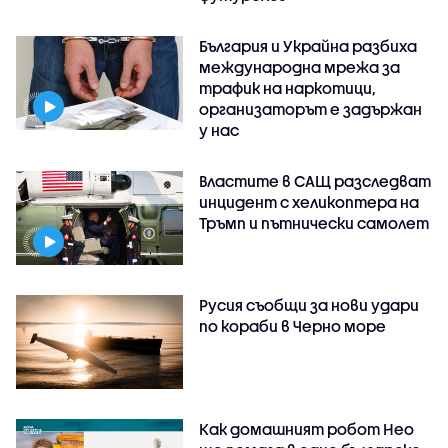
България и Украйна разбиха
международна мрежа за
трафик на наркотици,
организаторът е задържан
у нас
Властите в САЩ разследват
инцидент с хеликоптера на
Тръмп и пътнически самолет
Русия съобщи за нови удари
по кораби в Черно море
Как домашният робот Нео