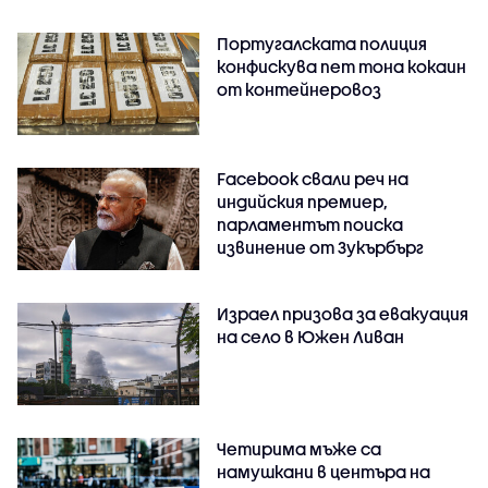
Португалската полиция
конфискува пет тона кокаин
от контейнеровоз
Facebook свали реч на
индийския премиер,
парламентът поиска
извинение от Зукърбърг
Израел призова за евакуация
на село в Южен Ливан
Четирима мъже са
намушкани в центъра на