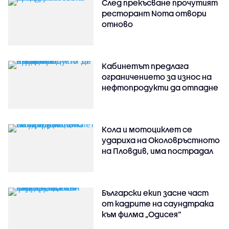
След прекъсване прочутият
ресторант Noma отвори
отново
Кабинетът предлага
ограничението за износ на
нефтопродукти да отпадне
Кола и мотоциклет се
удариха на Околовръстното
на Пловдив, има пострадал
Български екип засне част
от кадрите на саундтрака
към филма „Одисея“