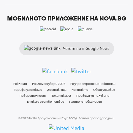
МОБИЛНОТО ПРИЛОЖЕНИЕ НА NOVA.BG
Четете ни в Google News
Реклама
Реклама избори 2026
Разпространение на канали
Тарифа за откъси
Доставчици
Контакти
Общи условия
Поверителност
Политика ЛД
Правила за ползване
Етика и съответствие
Платени публикации
© 2026 Нова Броудкастинг Груп ЕООД. Всички права запазени.