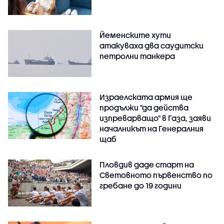
Йеменските хути
атакуваха два саудитски
петролни танкера
Израелската армия ще
продължи "да действа
изпреварващо" в Газа, заяви
началникът на Генералния
щаб
Пловдив даде старт на
Световното първенство по
гребане до 19 години