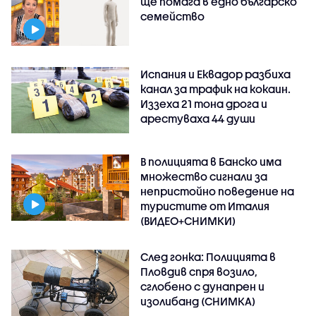
ще помага в едно българско
семейство
Испания и Еквадор разбиха
канал за трафик на кокаин.
Иззеха 21 тона дрога и
арестуваха 44 души
В полицията в Банско има
множество сигнали за
непристойно поведение на
туристите от Италия
(ВИДЕО+СНИМКИ)
След гонка: Полицията в
Пловдив спря возило,
сглобено с дунапрен и
изолибанд (СНИМКА)