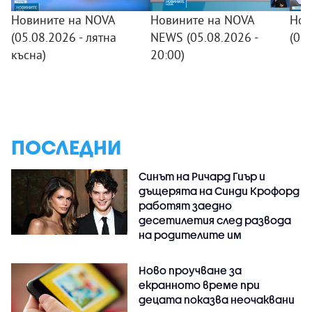
Новините на NOVA
Новините на NOVA
Нов
(05.08.2026 - лятна
NEWS (05.08.2026 -
(05
късна)
20:00)
ПОСЛЕДНИ
Синът на Ричард Гиър и
дъщерята на Синди Крофорд
работят заедно
десетилетия след развода
на родителите им
Ново проучване за
екранното време при
децата показва неочаквани