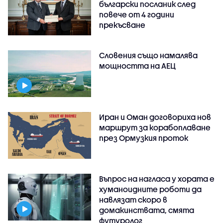
български посланик след
повече от 4 години
прекъсване
Словения също намалява
мощността на АЕЦ
Иран и Оман договориха нов
маршрут за корабоплаване
през Ормузкия проток
Въпрос на нагласа у хората е
хуманоидните роботи да
навлязат скоро в
домакинствата, смята
футуролог