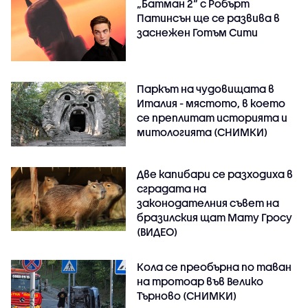
„Батман 2“ с Робърт
Патинсън ще се развива в
заснежен Готъм Сити
Паркът на чудовищата в
Италия - мястото, в което
се преплитат историята и
митологията (СНИМКИ)
Две капибари се разходиха в
сградата на
законодателния съвет на
бразилския щат Мату Гросу
(ВИДЕО)
Кола се преобърна по таван
на тротоар във Велико
Търново (СНИМКИ)