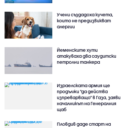
Учени създадоха кучета,
които не предизвикват
алергии
Йеменските хути
атакуваха два саудитски
петролни танкера
Израелската армия ще
продължи "да действа
изпреварващо" в Газа, заяви
началникът на Генералния
щаб
Пловдив даде старт на