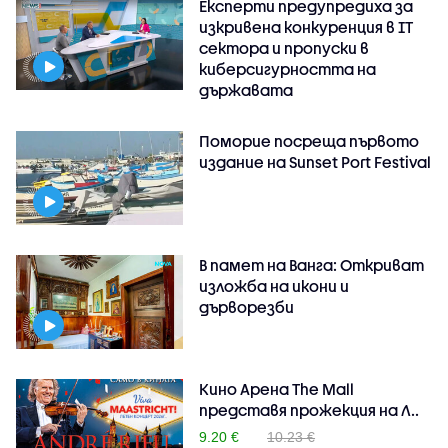
Експерти предупредиха за
изкривена конкуренция в IT
сектора и пропуски в
киберсигурността на
държавата
Поморие посреща първото
издание на Sunset Port Festival
В памет на Ванга: Откриват
изложба на икони и
дърворезби
Кино Арена The Mall
представя прожекция на Л..
9.20 €
10.23 €