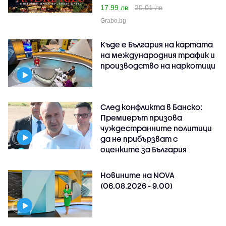
17.99 лв
20.01 лв
Grabo.bg
Къде е България на картата
на международния трафик и
производство на наркотици
След конфликта в Банско:
Премиерът призова
чуждестранните политици
да не прибързват с
оценките за България
Новините на NOVA
(06.08.2026 - 9.00)