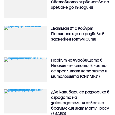
Световното първенство по
гребане до 19 години
„Батман 2“ с Робърт
Патинсън ще се развива в
заснежен Готъм Сити
Паркът на чудовищата в
Италия - мястото, в което
се преплитат историята и
митологията (СНИМКИ)
Две капибари се разходиха в
сградата на
законодателния съвет на
бразилския щат Мату Гросу
(ВИДЕО)