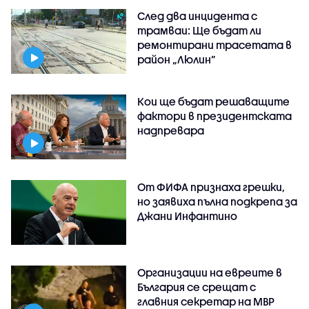
След два инцидента с
трамваи: Ще бъдат ли
ремонтирани трасетата в
район „Люлин”
Кои ще бъдат решаващите
фактори в президентската
надпревара
От ФИФА признаха грешки,
но заявиха пълна подкрепа за
Джани Инфантино
Организации на евреите в
България се срещат с
главния секретар на МВР