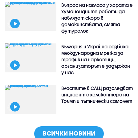
Въпрос на нагласа у хората е
хуманоидните роботи да
навлязат скоро в
домакинствата, смята
футуролог
България и Украйна разбиха
международна мрежа за
трафик на наркотици,
организаторът е задържан
у нас
Властите в САЩ разследват
инцидент с хеликоптера на
Тръмп и пътнически самолет
ВСИЧКИ НОВИНИ