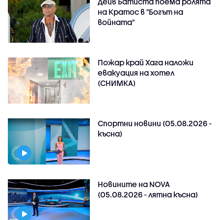
Дейв Батиста поема ролята
на Кратос в "Богът на
войната"
Пожар край Хага наложи
евакуация на хотел
(СНИМКА)
Спортни новини (05.08.2026 -
късна)
Новините на NOVA
(05.08.2026 - лятна късна)