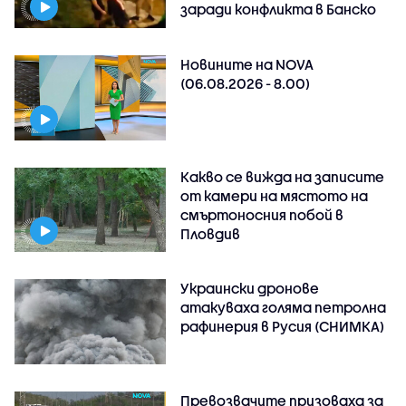
заради конфликта в Банско
Новините на NOVA
(06.08.2026 - 8.00)
Какво се вижда на записите
от камери на мястото на
смъртоносния побой в
Пловдив
Украински дронове
атакуваха голяма петролна
рафинерия в Русия (СНИМКА)
Превозвачите призоваха за