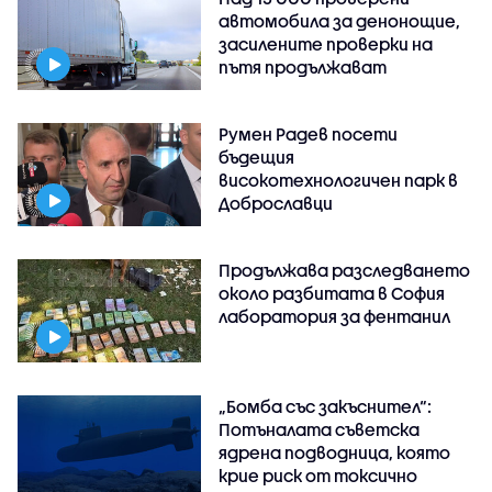
автомобила за денонощие,
засилените проверки на
пътя продължават
Румен Радев посети
бъдещия
високотехнологичен парк в
Доброславци
Продължава разследването
около разбитата в София
лаборатория за фентанил
„Бомба със закъснител“:
Потъналата съветска
ядрена подводница, която
крие риск от токсично