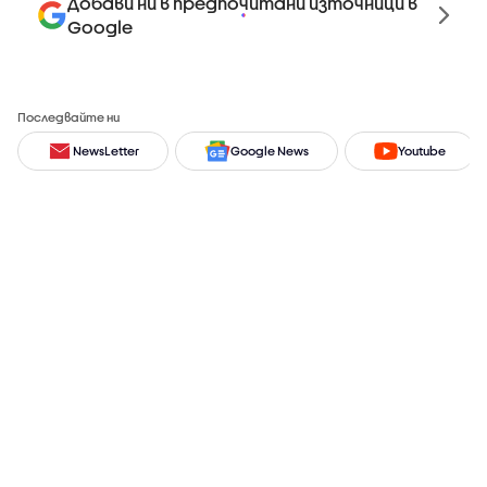
Добави ни в предпочитани източници в
Google
Последвайте ни
NewsLetter
Google News
Youtube