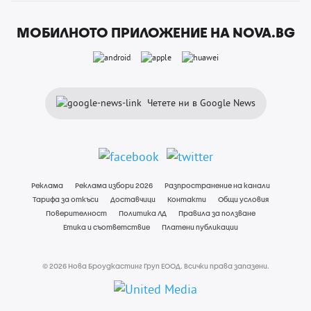
МОБИЛНОТО ПРИЛОЖЕНИЕ НА NOVA.BG
Четете ни в Google News
Реклама
Реклама избори 2026
Разпространение на канали
Тарифа за откъси
Доставчици
Контакти
Общи условия
Поверителност
Политика ЛД
Правила за ползване
Етика и съответствие
Платени публикации
© 2026 Нова Броудкастинг Груп ЕООД. Всички права запазени.