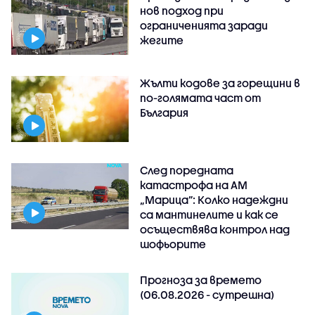
нов подход при
ограниченията заради
жегите
Жълти кодове за горещини в
по-голямата част от
България
След поредната
катастрофа на АМ
„Марица”: Колко надеждни
са мантинелите и как се
осъществява контрол над
шофьорите
Прогноза за времето
(06.08.2026 - сутрешна)