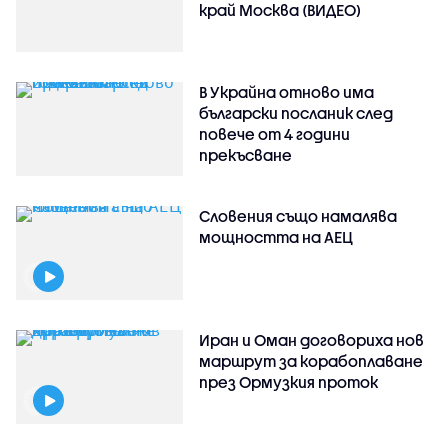
край Москва (ВИДЕО)
В Украйна отново има
български посланик след
повече от 4 години
прекъсване
Словения също намалява
мощността на АЕЦ
Иран и Оман договориха нов
маршрут за корабоплаване
през Ормузкия проток