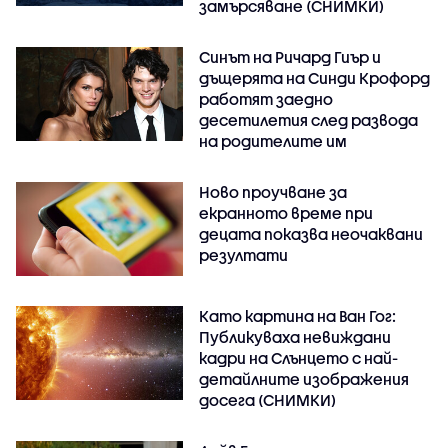
замърсяване (СНИМКИ)
Синът на Ричард Гиър и
дъщерята на Синди Крофорд
работят заедно
десетилетия след развода
на родителите им
Ново проучване за
екранното време при
децата показва неочаквани
резултати
Като картина на Ван Гог:
Публикуваха невиждани
кадри на Слънцето с най-
детайлните изображения
досега (СНИМКИ)