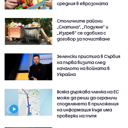
средния в еврозоната
Столичните райони
„Слатина“, „Подуяне“ и
„Изгрев“ се сдобиха с
договор за почистване
Зеленски пристига в Сърбия
на първа визита след
началото на войната в
Украйна
Всяка държава членка на ЕС
може да реши да ограничи
споделянето в приложения
на информация къде има
проверки на пътя