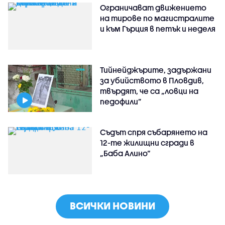
Ограничават движението
на тирове по магистралите
и към Гърция в петък и неделя
Тийнейджърите, задържани
за убийството в Пловдив,
твърдят, че са „ловци на
педофили”
Съдът спря събарянето на
12-те жилищни сгради в
„Баба Алино“
ВСИЧКИ НОВИНИ