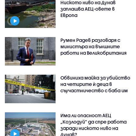
Ниското ниво на Дунав
заплашва АЕЦ-овете в
Европа
Румен Радев разговаря с
министъра на външните
работи на Великобритания
Обвиниха майка за убийство
на четирите ѝ деца в
съучастничество с баба им
Има ли опасност АЕЦ
„Козлодуй” да спре работа
заради ниското ниво на
Дунав?