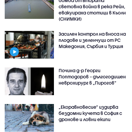
бомба от Втората
световна война в река Рейн,
евакуираха стотици в Кьолн
(СНИМКИ)
Засилен контрол на вноса на
плодове и зеленчуци от РС
Македония, Сърбия и Турция
Почина д-р Георги
Поптодоров – дългогодишен
неврохирург в „Пирогов“
„Екоравновесие“ издирва
бездомни кучета в София с
дронове и ловни екипи