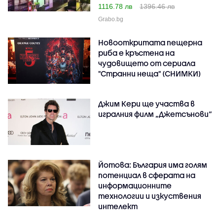
1116.78 лв
1396.46 лв
Grabo.bg
Новооткритата пещерна
риба е кръстена на
чудовището от сериала
"Странни неща" (СНИМКИ)
Джим Кери ще участва в
игралния филм „Джетсънови“
Йотова: България има голям
потенциал в сферата на
информационните
технологии и изкуствения
интелект