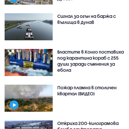
Сигнал за огън на баржа с
въглища в Дунав
Властите в Конго поставиха
под карантина кораб с 255
души заради съмнения за
ебола
Пожар пламна в столичен
квартал (ВИДЕО)
Откриха 200-килограмова