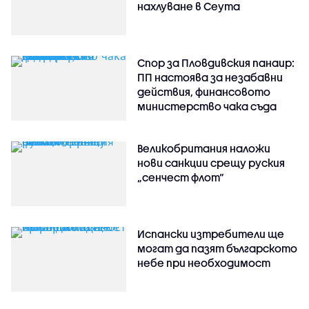
нахлуване в Сеута
Спор за Пловдивския панаир:
ПП настоява за незабавни
действия, финансовото
министерство чака съда
Великобритания наложи
нови санкции срещу руския
„сенчест флот“
Испански изтребители ще
могат да пазят българското
небе при необходимост