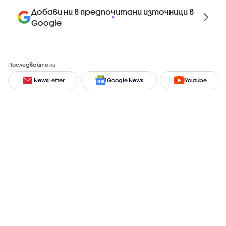
Добави ни в предпочитани източници в
Google
Последвайте ни
NewsLetter
Google News
Youtube