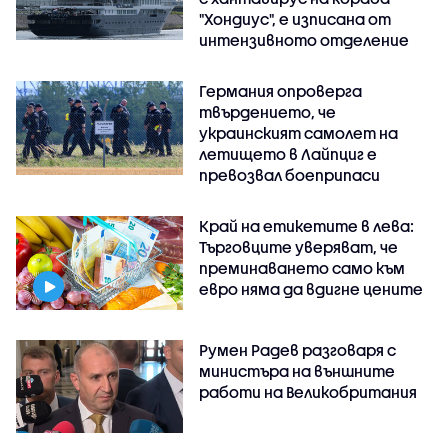
"Хондиус", е изписана от
интензивното отделение
Германия опроверга
твърдението, че
украинският самолет на
летището в Лайпциг е
превозвал боеприпаси
Край на етикетите в лева:
Търговците уверяват, че
преминаването само към
евро няма да вдигне цените
Румен Радев разговаря с
министъра на външните
работи на Великобритания