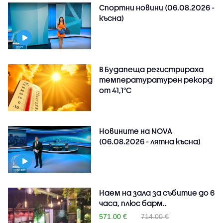
Спортни новини (06.08.2026 -
късна)
В Будапеща регистрираха
температуратурен рекорд
от 41,1°C
Новините на NOVA
(06.08.2026 - лятна късна)
Наем на зала за събитие до 6
часа, плюс барм..
571.00 €
714.00 €