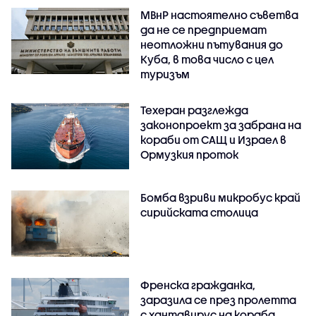
МВнР настоятелно съветва
да не се предприемат
неотложни пътувания до
Куба, в това число с цел
туризъм
Техеран разглежда
законопроект за забрана на
кораби от САЩ и Израел в
Ормузкия проток
Бомба взриви микробус край
сирийската столица
Френска гражданка,
заразила се през пролетта
с хантавирус на кораба