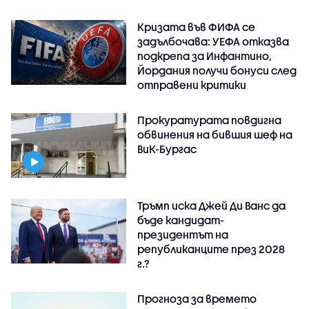
Кризата във ФИФА се
задълбочава: УЕФА отказва
подкрепа за Инфантино,
Йордания получи бонуси след
отправени критики
Прокуратурата повдигна
обвинения на бившия шеф на
ВиК-Бургас
Тръмп иска Джей Ди Ванс да
бъде кандидат-
президентът на
републиканците през 2028
г.?
Прогноза за времето