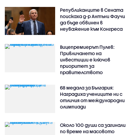
Републиканците в Сената
поискаха д-р Антъни Фаучи
да бъде обвинен в
неуважение към Конгреса
Вицепремиерът Пулев:
Привличането на
инвестиции е ключов
приоритет за
правителството
68 медала за България:
Наградиха учениците ни с
отличия от международни
олимпиади
Около 100 души са загинали
по време на масовото