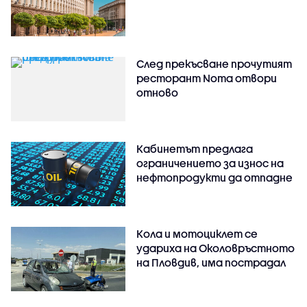
След прекъсване прочутият
ресторант Noma отвори
отново
Кабинетът предлага
ограничението за износ на
нефтопродукти да отпадне
Кола и мотоциклет се
удариха на Околовръстното
на Пловдив, има пострадал