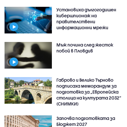
Установиха дългогодишен
кибершпионаж на
правителствени
информационни мрежи
Мъж почина след жесток
побой в Пловдив
Габрово и Велико Търново
подписаха меморандум за
подготовка за „Европейска
столица на културата 2032“
(СНИМКИ)
Започва подготовката за
Бюджет 2027