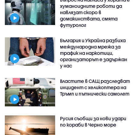
хуманоидните роботи да
навлязат скоро в
домакинствата, смята
футуролог
България и Украйна разбиха
международна мрежа за
трафик на наркотици,
организаторът е задържан
у нас
Властите в САЩ разследват
инцидент с хеликоптера на
Тръмп и пътнически самолет
Русия съобщи за нови удари
по кораби в Черно море