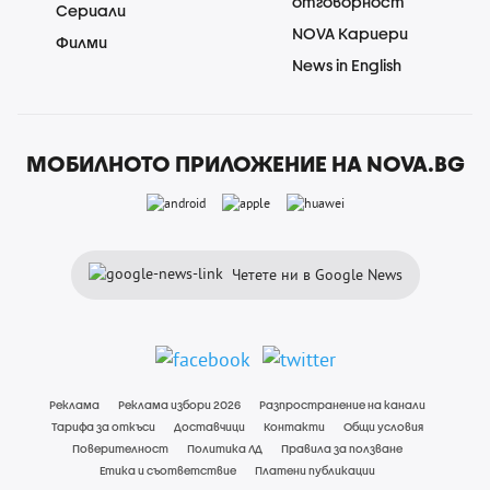
отговорност
Сериали
NOVA Кариери
Филми
News in English
МОБИЛНОТО ПРИЛОЖЕНИЕ НА NOVA.BG
Четете ни в Google News
Реклама
Реклама избори 2026
Разпространение на канали
Тарифа за откъси
Доставчици
Контакти
Общи условия
Поверителност
Политика ЛД
Правила за ползване
Етика и съответствие
Платени публикации