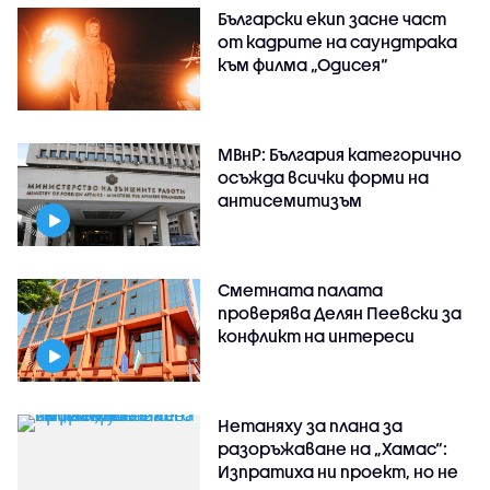
Български екип засне част
от кадрите на саундтрака
към филма „Одисея“
МВнР: България категорично
осъжда всички форми на
антисемитизъм
Сметната палата
проверява Делян Пеевски за
конфликт на интереси
Нетаняху за плана за
разоръжаване на „Хамас“:
Изпратиха ни проект, но не