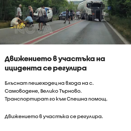
Движението в участъка на
ицидента се регулира
Блъснат пешеходец на входа на с.
Самоводене, Велико Търново.
Транспортират го към Спешна помощ.
Движението в участъка се регулира.