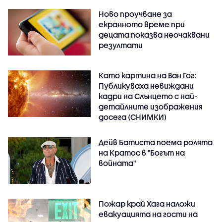
Ново проучване за
екранното време при
децата показва неочаквани
резултати
Като картина на Ван Гог:
Публикуваха невиждани
кадри на Слънцето с най-
детайлните изображения
досега (СНИМКИ)
Дейв Батиста поема ролята
на Кратос в "Богът на
войната"
Пожар край Хага наложи
евакуацията на гости на