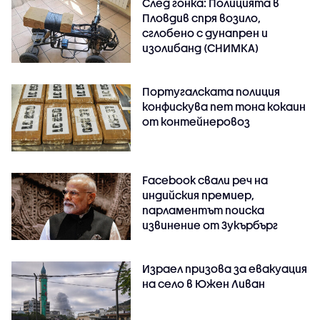
След гонка: Полицията в
Пловдив спря возило,
сглобено с дунапрен и
изолибанд (СНИМКА)
Португалската полиция
конфискува пет тона кокаин
от контейнеровоз
Facebook свали реч на
индийския премиер,
парламентът поиска
извинение от Зукърбърг
Израел призова за евакуация
на село в Южен Ливан