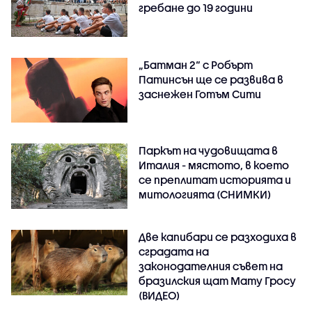
гребане до 19 години
„Батман 2“ с Робърт
Патинсън ще се развива в
заснежен Готъм Сити
Паркът на чудовищата в
Италия - мястото, в което
се преплитат историята и
митологията (СНИМКИ)
Две капибари се разходиха в
сградата на
законодателния съвет на
бразилския щат Мату Гросу
(ВИДЕО)