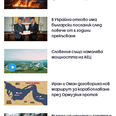
В Украйна отново има
български посланик след
повече от 4 години
прекъсване
Словения също намалява
мощността на АЕЦ
Иран и Оман договориха нов
маршрут за корабоплаване
през Ормузкия проток
Въпрос на нагласа у хората е