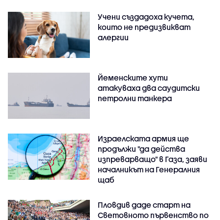
Учени създадоха кучета,
които не предизвикват
алергии
Йеменските хути
атакуваха два саудитски
петролни танкера
Израелската армия ще
продължи "да действа
изпреварващо" в Газа, заяви
началникът на Генералния
щаб
Пловдив даде старт на
Световното първенство по