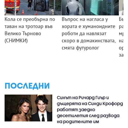
Кола се преобърна по
Въпрос на нагласа у
Бъл
таван на тротоар във
хората е хуманоидните
раз
Велико Търново
роботи да навлязат
мре
(СНИМКИ)
скоро в домакинствата,
нар
смята футуролог
орг
зад
ПОСЛЕДНИ
Синът на Ричард Гиър и
дъщерята на Синди Крофорд
работят заедно
десетилетия след развода
на родителите им