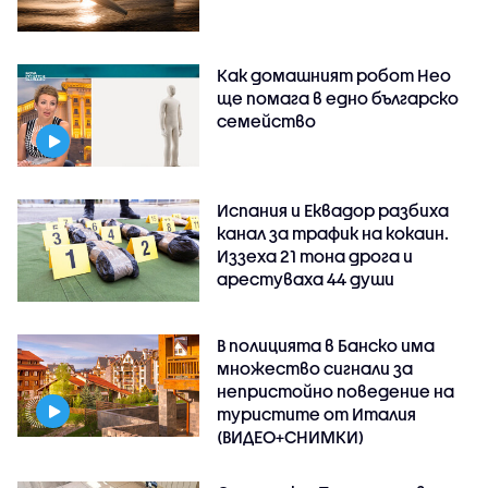
Как домашният робот Нео
ще помага в едно българско
семейство
Испания и Еквадор разбиха
канал за трафик на кокаин.
Иззеха 21 тона дрога и
арестуваха 44 души
В полицията в Банско има
множество сигнали за
непристойно поведение на
туристите от Италия
(ВИДЕО+СНИМКИ)