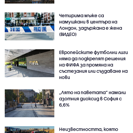
Четирима мъже са
намушкани в центъра на
Лондон, задържана е жена
(ВИДЕО)
Европейските футболни лиги
няма да подкрепят решения
на ФИФА за промяна на
състезания или създаване на
нови
„Лято на паветата“ намали
азотния диоксид в София с
6,6%
Неизвестността, която