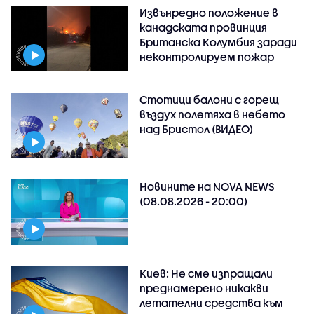
Извънредно положение в
канадската провинция
Британска Колумбия заради
неконтролируем пожар
Стотици балони с горещ
въздух полетяха в небето
над Бристол (ВИДЕО)
Новините на NOVA NEWS
(08.08.2026 - 20:00)
Киев: Не сме изпращали
преднамерено никакви
летателни средства към