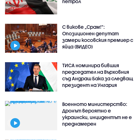
петрол
С викове „Срам!“:
Опозиционен депутат
замери косовския премиер с
яйца (ВИДЕО)
ТИСА номинира бившия
председател на Върховния
съд Андраш Бака за следващ
президент на Унгария
Военното министерство:
Дронът вероятно е
украински, инцидентът не е
преднамерен