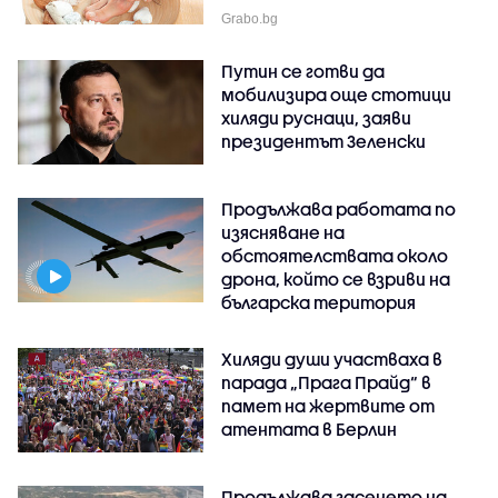
Grabo.bg
Путин се готви да
мобилизира още стотици
хиляди руснаци, заяви
президентът Зеленски
Продължава работата по
изясняване на
обстоятелствата около
дрона, който се взриви на
българска територия
Хиляди души участваха в
парада „Прага Прайд“ в
памет на жертвите от
атентата в Берлин
Продължава гасенето на