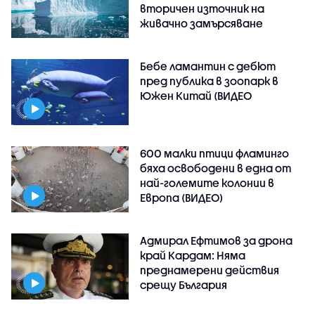
вторичен източник на
живачно замърсяване
Бебе ламантин с дебют
пред публика в зоопарк в
Южен Китай (ВИДЕО
600 малки птици фламинго
бяха освободени в една от
най-големите колонии в
Европа (ВИДЕО)
Адмирал Ефтимов за дрона
край Кардам: Няма
преднамерени действия
срещу България