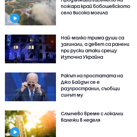
пожара край бобошевското
село Висока могила
Най-малко трима души са
загинали, а девет са ранени
при руски атаки срещу
Източна Украйна
Ракът на простатата на
Джо Байдън се е
разпространил, съобщи
синът му
Слънчево време с локални
валежи в неделя