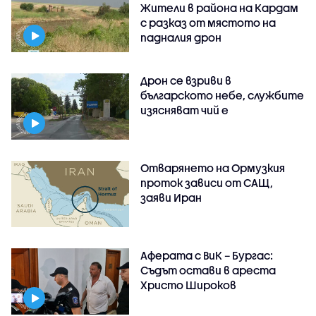
Жители в района на Кардам
с разказ от мястото на
падналия дрон
Дрон се взриви в
българското небе, службите
изясняват чий е
Отварянето на Ормузкия
проток зависи от САЩ,
заяви Иран
Аферата с ВиК – Бургас:
Съдът остави в ареста
Христо Широков