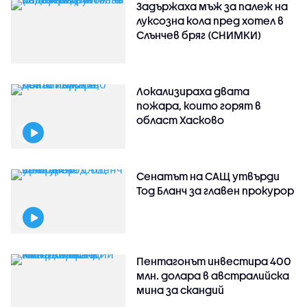
Задържаха мъж за палеж на
луксозна кола пред хотел в
Слънчев бряг (СНИМКИ)
Локализираха двата
пожара, които горят в
област Хасково
Сенатът на САЩ утвърди
Тод Бланч за главен прокурор
Пентагонът инвестира 400
млн. долара в австралийска
мина за скандий