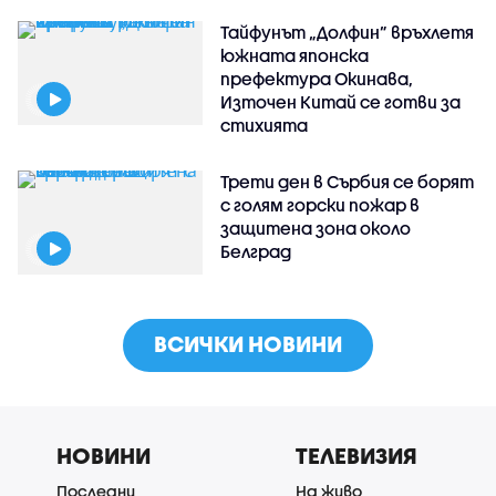
Тайфунът „Долфин” връхлетя
южната японска
префектура Окинава,
Източен Китай се готви за
стихията
Трети ден в Сърбия се борят
с голям горски пожар в
защитена зона около
Белград
ВСИЧКИ НОВИНИ
НОВИНИ
ТЕЛЕВИЗИЯ
Последни
На живо