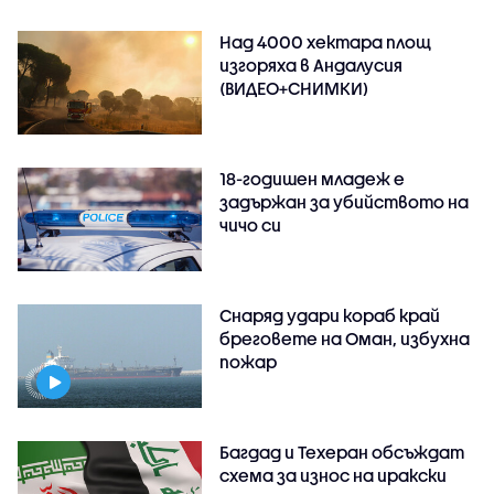
Над 4000 хектара площ
изгоряха в Андалусия
(ВИДЕО+СНИМКИ)
18-годишен младеж е
задържан за убийството на
чичо си
Снаряд удари кораб край
бреговете на Оман, избухна
пожар
Багдад и Техеран обсъждат
схема за износ на иракски