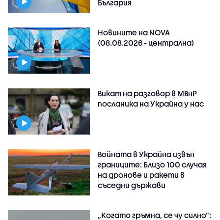
България
Новините на NOVA
(08.08.2026 - централна)
Викат на разговор в МВнР
посланика на Украйна у нас
Войната в Украйна извън
границите: Близо 100 случая
на дронове и ракети в
съседни държави
„Когато гръмна, се чу силно“: