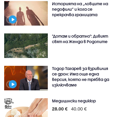
Историята на „ловците на
педофили” и кога се
прекрачва границата
"Дотам и обратно": Дивият
свят на Женда в Родопите
Тодор Тагарев за взривилия
се дрон: Има още една
версия, която не трябва да
изключваме
Медицински педикюр
28.00 €
40.00 €