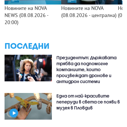
Новините на NOVA
Новините на NOVA
Нов
NEWS (08.08.2026 -
(08.08.2026 - централна)
(08
20:00)
ПОСЛЕДНИ
Президентът: Държавата
трябва да подпомогне
компаниите, които
произвеждат дронове и
антидрон системи
Една от най-красивите
пеперуди в света се появи в
музея в Пловдив