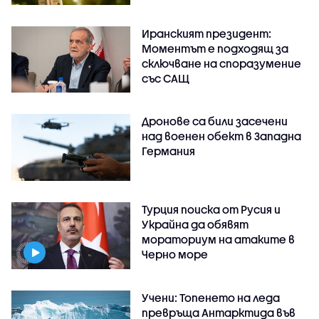
Иранският президент:
Моментът е подходящ за
сключване на споразумение
със САЩ
Дронове са били засечени
над военен обект в Западна
Германия
Турция поиска от Русия и
Украйна да обявят
мораториум на атаките в
Черно море
Учени: Топенето на леда
превръща Антарктида във