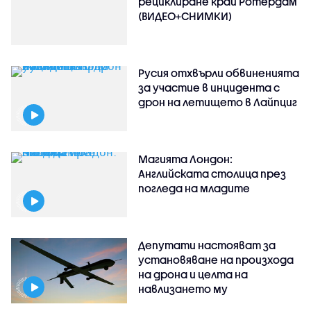
рециклиране край Ротердам
(ВИДЕО+СНИМКИ)
Русия отхвърли обвиненията
за участие в инцидента с
дрон на летището в Лайпциг
Магията Лондон:
Английската столица през
погледа на младите
Депутати настояват за
установяване на произхода
на дрона и целта на
навлизането му