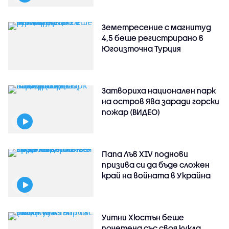
Земетресение с магнитуд
4,5 беше регистрирано в
Югоизточна Турция
Затвориха национален парк
на остров Ява заради горски
пожар (ВИДЕО)
Папа Лъв XIV поднови
призива си да бъде сложен
край на войната в Украйна
Уитни Хюстън беше
почетена със своя кукла