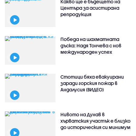
Какво ще е бъдещето на
Центъра за асистирана
репродукция
Победа на шахматната
дъска: Надя Тончева с нов
международен успех
Стотици бяха евакуирани
заради горския пожар в
Андалусия (ВИДЕО)
Нивото на Дунав в
хърватския участък е близко
до историческия си минимум