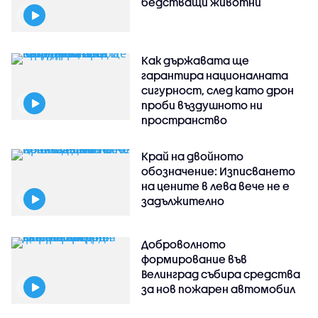
бедстващи животни
Как държавата ще
гарантира националната
сигурност, след като дрон
проби въздушното ни
пространство
Край на двойното
обозначение: Изписването
на цените в лева вече не е
задължително
Доброволното
формирование във
Велинград събира средства
за нов пожарен автомобил