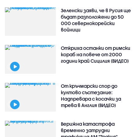
Зеленски заяви, че в Русия ще
бъдат разположени до 50
000 севернокорейски
войници
Откриха останки от римски
кораб на повече от 2000
години край Сицилия (ВИДЕО)
От кръчмарски спор до
култово състезание:
Надпревара с косачки за
трева в Англия (ВИДЕО)
Верижна катастрофа
временно затрудни
трафика на АМ "Тракия"