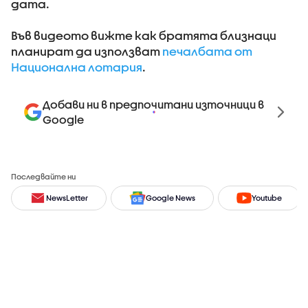
дата.
Във видеото вижте как братята близнаци
планират да използват
печалбата от
Национална лотария
.
Добави ни в предпочитани източници в
Google
Последвайте ни
NewsLetter
Google News
Youtube