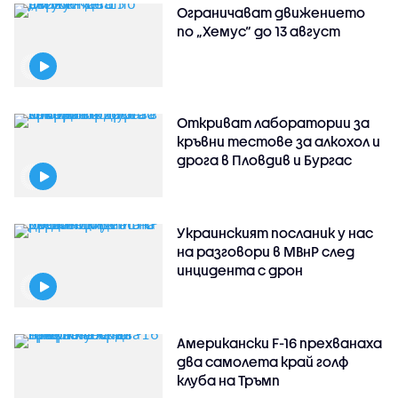
Ограничават движението
по „Хемус“ до 13 август
Откриват лаборатории за
кръвни тестове за алкохол и
дрога в Пловдив и Бургас
Украинският посланик у нас
на разговори в МВнР след
инцидента с дрон
Американски F-16 прехванаха
два самолета край голф
клуба на Тръмп