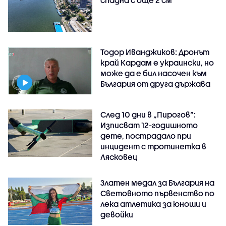
Тодор Иванджиков: Дронът
край Кардам е украински, но
може да е бил насочен към
България от друга държава
След 10 дни в „Пирогов“:
Изписват 12-годишното
дете, пострадало при
инцидент с тротинетка в
Лясковец
Златен медал за България на
Световното първенство по
лека атлетика за юноши и
девойки