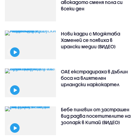
авокадото сменя пола си
всеки ден
Нови кадри с Моджтаба
Хаменей се появиха в
ирански медии (ВИДЕО)
ОАЕ екстрадираха в Дъблин
боса на влиятелен
ирландски наркокартел
Бебе пингвин от застрашен
вид радва посетителите на
зоопарк в Китай (ВИДЕО)