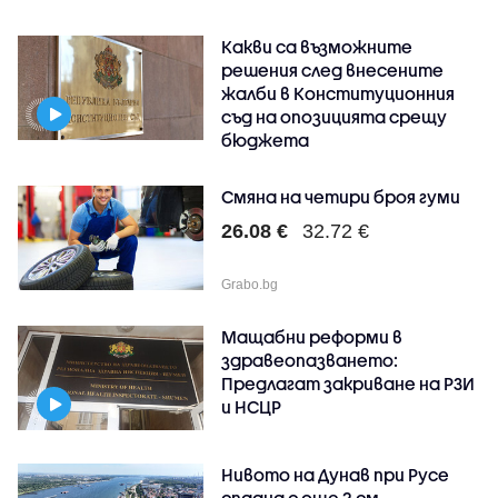
Какви са възможните
решения след внесените
жалби в Конституционния
съд на опозицията срещу
бюджета
Смяна на четири броя гуми
26.08 €
32.72 €
Grabo.bg
Мащабни реформи в
здравеопазването:
Предлагат закриване на РЗИ
и НСЦР
Нивото на Дунав при Русе
спадна с още 2 см