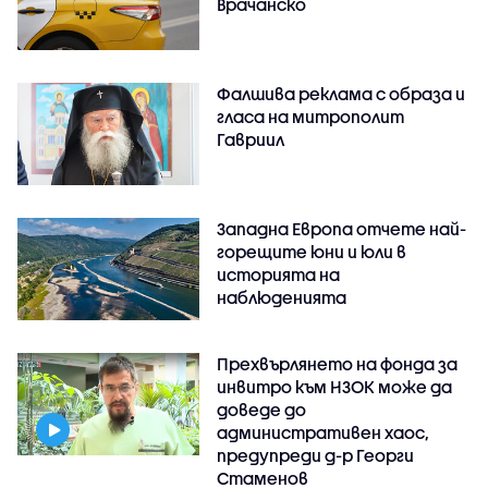
Врачанско
Фалшива реклама с образа и
гласа на митрополит
Гавриил
Западна Европа отчете най-
горещите юни и юли в
историята на
наблюденията
Прехвърлянето на фонда за
инвитро към НЗОК може да
доведе до
административен хаос,
предупреди д-р Георги
Стаменов