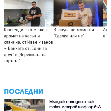
Кюстендилско меню, с
Вълнуващи моменти в
Аши
аромат на чесън и
"Сделка или не"
в "
сланина, от Иван Иванов
– Ванката от „Един за
друг“ в „Черешката на
тортата“
ПОСЛЕДНИ
Младеж нападна с нож
таксиметров шофьор във