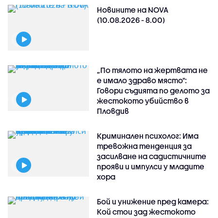
Новините на NOVA
(10.08.2026 - 8.00)
„По тялото на жертвата не
е имало здраво място":
Говори съдията по делото за
жестокото убийство в
Пловдив
Криминален психолог: Има
тревожна тенденция за
засилване на садистичните
прояви и импулси у младите
хора
Бой и унижение пред камера:
Кой стои зад жестокото