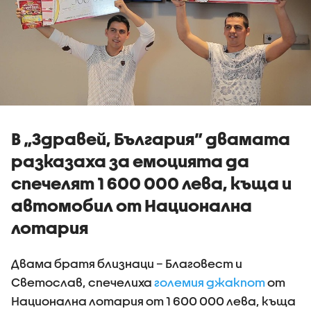
В „Здравей, България” двамата
разказаха за емоцията да
спечелят 1 600 000 лева, къща и
автомобил от Национална
лотария
Двама братя близнаци – Благовест и
Светослав, спечелиха
големия джакпот
от
Национална лотария от 1 600 000 лева, къща