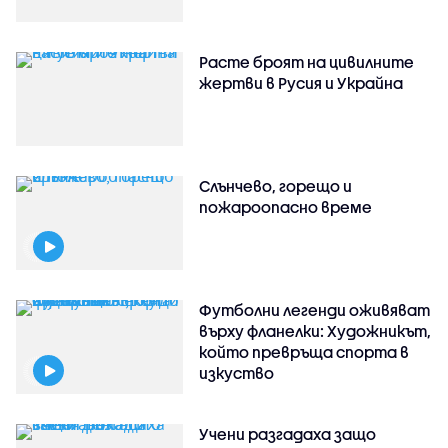
Расте броят на цивилните
жертви в Русия и Украйна
Слънчево, горещо и
пожароопасно време
Футболни легенди оживяват
върху фланелки: Художникът,
който превръща спорта в
изкуство
Учени разгадаха защо