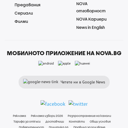
NOVA
Предавания
отговорност
Сериали
NOVA Кариери
Филми
News in English
МОБИЛНОТО ПРИЛОЖЕНИЕ НА NOVA.BG
Четете ни в Google News
Реклама
Реклама избори 2026
Разпространение на канали
Тарифа за откъси
Доставчици
Контакти
Общи условия
Поверителност
Политика ЛД
Правила за ползване