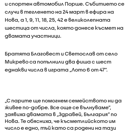
и спортен автомобил Порше. Събитието се
случи в тегленето на 24 март в ефира на
Нова, а 1, 9, 11, 18, 25, 42 е великолепната
шестица от числа, която донесе късмет на
двамата участници.
Братята Благовест и Светослав от село
Микрево са попълнили два фиша с шест
еднакви числа в играта „Лото 6 от 47”.
„С парите ще помогнем семейството ни да
живее по-добре. Все още се вълнуваме”,
заявиха двамата в „Здравей, България” по
Нова. Те обясниха, че късметлийското им
число е едно, тъй като са родени на тази