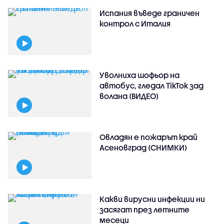
Испания въведе граничен
контрол с Италия
Уволниха шофьор на
автобус, гледал TikTok зад
волана (ВИДЕО)
Овладян е пожарът край
Асеновград (СНИМКИ)
Какви вирусни инфекции ни
засягат през летните
месеци