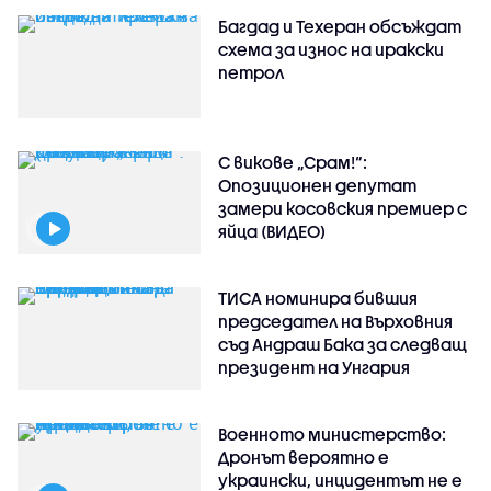
Багдад и Техеран обсъждат
схема за износ на иракски
петрол
С викове „Срам!“:
Опозиционен депутат
замери косовския премиер с
яйца (ВИДЕО)
ТИСА номинира бившия
председател на Върховния
съд Андраш Бака за следващ
президент на Унгария
Военното министерство:
Дронът вероятно е
украински, инцидентът не е