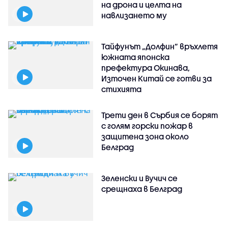
на дрона и целта на
навлизането му
Тайфунът „Долфин” връхлетя
южната японска
префектура Окинава,
Източен Китай се готви за
стихията
Трети ден в Сърбия се борят
с голям горски пожар в
защитена зона около
Белград
Зеленски и Вучич се
срещнаха в Белград