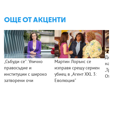
ОЩЕ ОТ АКЦЕНТИ
Дес
„Събуди се“: Улично
Мартин Лорънс се
на 
правосъдие и
изправя срещу сериен
„Тр
институции с широко
убиец в „Агент XXL 3:
Отм
затворени очи
Еволюция“