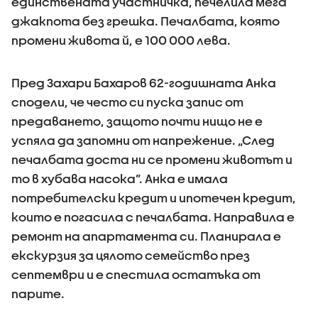
единствената участничка, печелила мега
джакпота без грешка. Печалбата, която
промени живота й, е 100 000 лева.
Пред Захари Бахаров 62-годишната Анка
сподели, че често си пуска запис от
предаването, защото почти нищо не е
успяла да запомни от напрежение. „След
печалбата доста ни се промени животът и
то в хубава насока”. Анка е имала
потребителски кредит и ипотечен кредит,
които е погасила с печалбата. Направила е
ремонт на апартамента си. Планирала е
екскурзия за цялото семейство през
септември и е спестила остатъка от
парите.