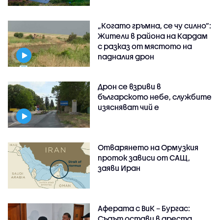
„Когато гръмна, се чу силно“:
Жители в района на Кардам
с разказ от мястото на
падналия дрон
Дрон се взриви в
българското небе, службите
изясняват чий е
Отварянето на Ормузкия
проток зависи от САЩ,
заяви Иран
Аферата с ВиК – Бургас:
Съдът остави в ареста