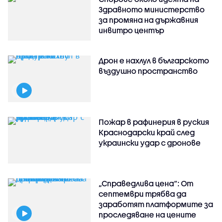
Здравното министерство
за промяна на държавния
инвитро център
Дрон е нахлул в българското
въздушно пространство
Пожар в рафинерия в руския
Краснодарски край след
украински удар с дронове
„Справедлива цена“: От
септември трябва да
заработят платформите за
проследяване на цените