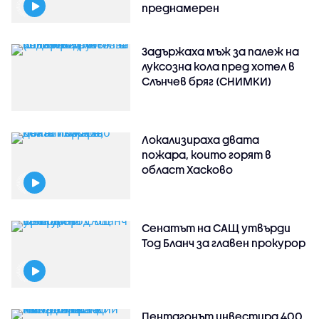
преднамерен
Задържаха мъж за палеж на
луксозна кола пред хотел в
Слънчев бряг (СНИМКИ)
Локализираха двата
пожара, които горят в
област Хасково
Сенатът на САЩ утвърди
Тод Бланч за главен прокурор
Пентагонът инвестира 400