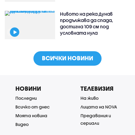
Нивото на река Дунав
продължава да спада,
достигна 109 см под
условната нула
ВСИЧКИ НОВИНИ
НОВИНИ
ТЕЛЕВИЗИЯ
Последни
На живо
Всичко от днес
Лицата на NOVA
Моята новина
Предавания и
сериали
Видео