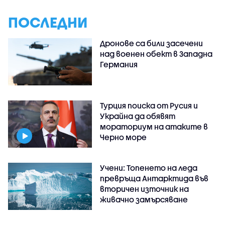
ПОСЛЕДНИ
Дронове са били засечени
над военен обект в Западна
Германия
Турция поиска от Русия и
Украйна да обявят
мораториум на атаките в
Черно море
Учени: Топенето на леда
превръща Антарктида във
вторичен източник на
живачно замърсяване