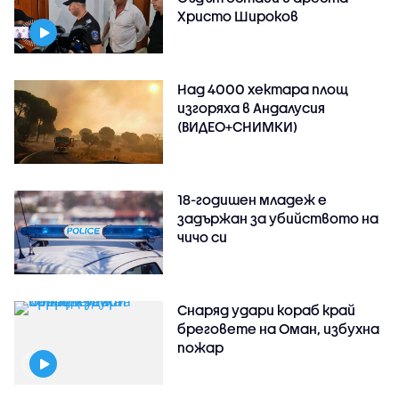
Христо Широков
Над 4000 хектара площ
изгоряха в Андалусия
(ВИДЕО+СНИМКИ)
18-годишен младеж е
задържан за убийството на
чичо си
Снаряд удари кораб край
бреговете на Оман, избухна
пожар