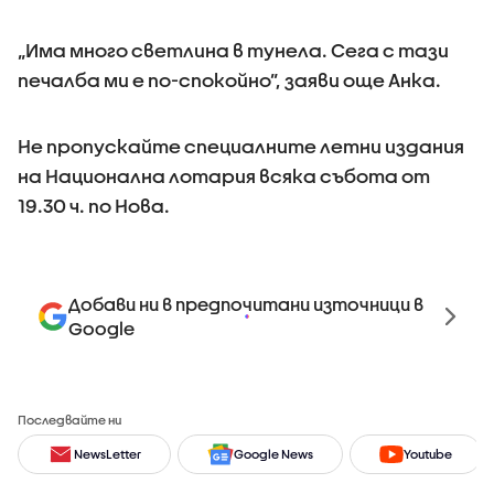
„Има много светлина в тунела. Сега с тази
печалба ми е по-спокойно”, заяви още Анка.
Не пропускайте специалните летни издания
на Национална лотария всяка събота от
19.30 ч. по Нова.
Добави ни в предпочитани източници в
Google
Последвайте ни
NewsLetter
Google News
Youtube