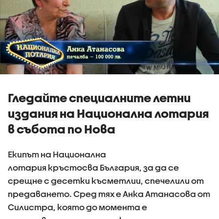
Гледайте специалните летни
издания на Национална лотария
в събота по Нова
Екипът на Национална
лотария кръстосва България, за да се
срещне с десетки късметлии, спечелили от
предаването. Сред тях е Анка Атанасова от
Силистра, която до момента е