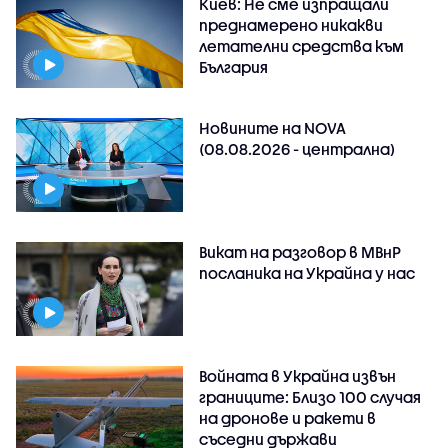
Киев: Не сме изпращали
преднамерено никакви
летателни средства към
България
Новините на NOVA
(08.08.2026 - централна)
Викат на разговор в МВнР
посланика на Украйна у нас
Войната в Украйна извън
границите: Близо 100 случая
на дронове и ракети в
съседни държави