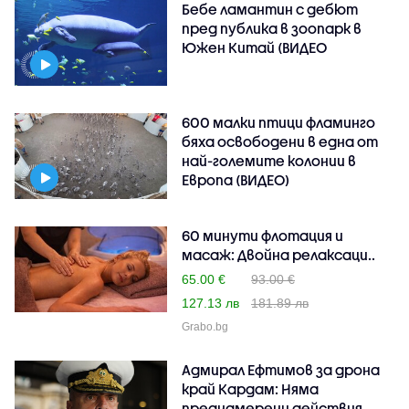
Бебе ламантин с дебют
пред публика в зоопарк в
Южен Китай (ВИДЕО
600 малки птици фламинго
бяха освободени в една от
най-големите колонии в
Европа (ВИДЕО)
60 минути флотация и
масаж: Двойна релаксаци..
65.00 €
93.00 €
127.13 лв
181.89 лв
Grabo.bg
Адмирал Ефтимов за дрона
край Кардам: Няма
преднамерени действия