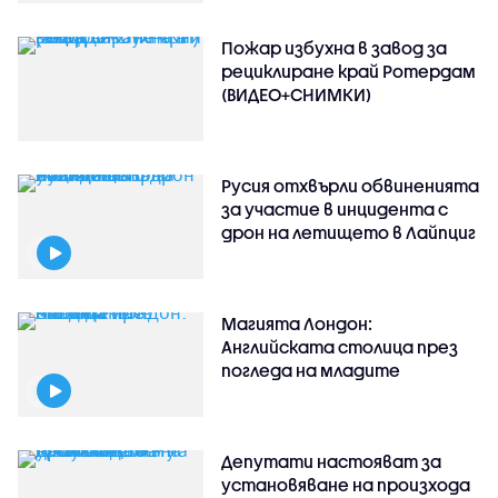
Пожар избухна в завод за
рециклиране край Ротердам
(ВИДЕО+СНИМКИ)
Русия отхвърли обвиненията
за участие в инцидента с
дрон на летището в Лайпциг
Магията Лондон:
Английската столица през
погледа на младите
Депутати настояват за
установяване на произхода