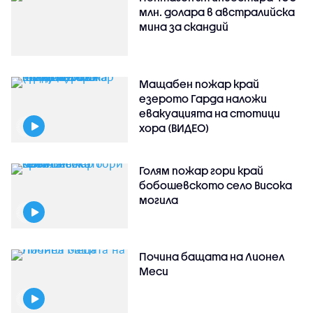
млн. долара в австралийска
мина за скандий
Мащабен пожар край
езерото Гарда наложи
евакуацията на стотици
хора (ВИДЕО)
Голям пожар гори край
бобошевското село Висока
могила
Почина бащата на Лионел
Меси