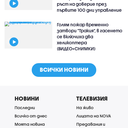
ръст на доверие през
първите 100 дни управление
Голям пожар временно
затвори "Тракия", в гасенето
се включиха два
хеликоптера
(ВИДЕО+СНИМКИ)
ВСИЧКИ НОВИНИ
НОВИНИ
ТЕЛЕВИЗИЯ
Последни
На живо
Всичко от днес
Лицата на NOVA
Моята новина
Предавания и