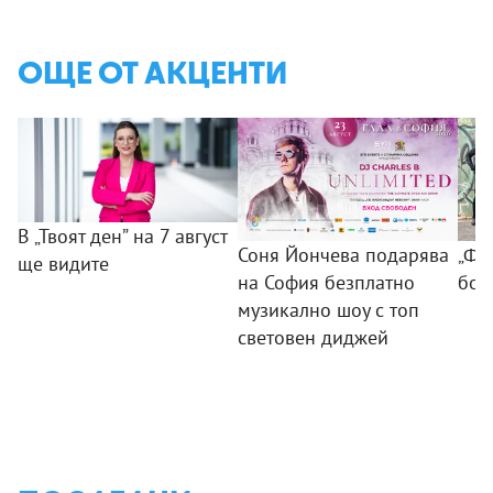
ОЩЕ ОТ АКЦЕНТИ
В „Твоят ден” на 7 август
Соня Йончева подарява
„ФБ
ще видите
на София безплатно
бом
музикално шоу с топ
световен диджей