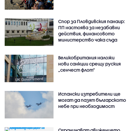
Спор за Пловдивския панаир:
ПП настоява за незабавни
действия, финансовото
министерство чака съда
Великобритания наложи
нови санкции срещу руския
„сенчест флот“
Испански изтребители ще
могат да пазят българското
небе при необходимост
Ограничават движението