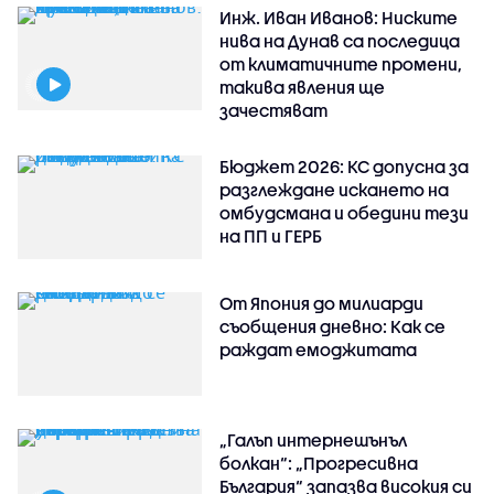
Инж. Иван Иванов: Ниските
нива на Дунав са последица
от климатичните промени,
такива явления ще
зачестяват
Бюджет 2026: КС допусна за
разглеждане искането на
омбудсмана и обедини тези
на ПП и ГЕРБ
От Япония до милиарди
съобщения дневно: Как се
раждат емоджитата
„Галъп интернешънъл
болкан“: „Прогресивна
България“ запазва високия си