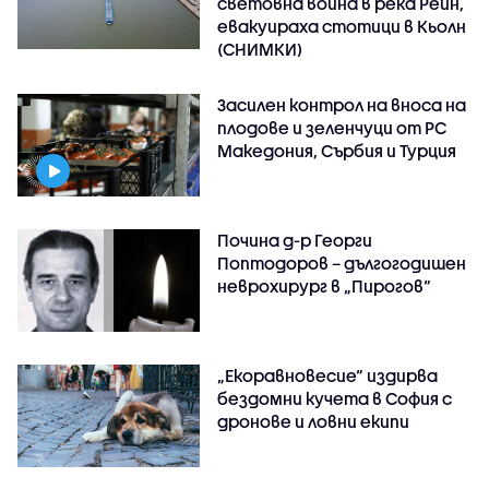
световна война в река Рейн,
евакуираха стотици в Кьолн
(СНИМКИ)
Засилен контрол на вноса на
плодове и зеленчуци от РС
Македония, Сърбия и Турция
Почина д-р Георги
Поптодоров – дългогодишен
неврохирург в „Пирогов“
„Екоравновесие“ издирва
бездомни кучета в София с
дронове и ловни екипи