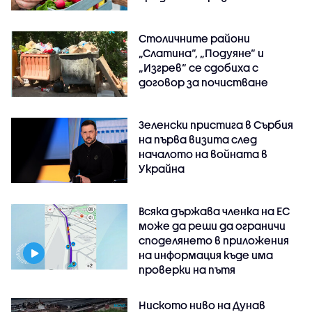
Столичните райони
„Слатина“, „Подуяне“ и
„Изгрев“ се сдобиха с
договор за почистване
Зеленски пристига в Сърбия
на първа визита след
началото на войната в
Украйна
Всяка държава членка на ЕС
може да реши да ограничи
споделянето в приложения
на информация къде има
проверки на пътя
Ниското ниво на Дунав