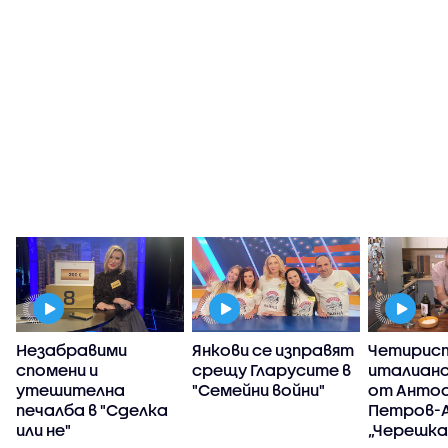
Незабравими
Янкови се изправят
Четирис
спомени и
срещу Гларусите в
италианс
утешителна
"Семейни войни"
от Анто
печалба в "Сделка
Петров-А
или не"
„Черешка