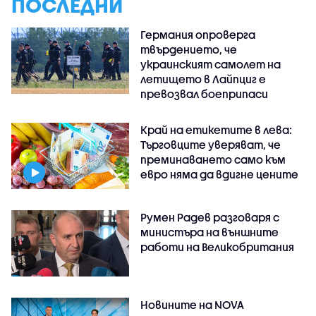
ПОСЛЕДНИ
Германия опроверга
твърдението, че
украинският самолет на
летището в Лайпциг е
превозвал боеприпаси
Край на етикетите в лева:
Търговците уверяват, че
преминаването само към
евро няма да вдигне цените
Румен Радев разговаря с
министъра на външните
работи на Великобритания
Новините на NOVA