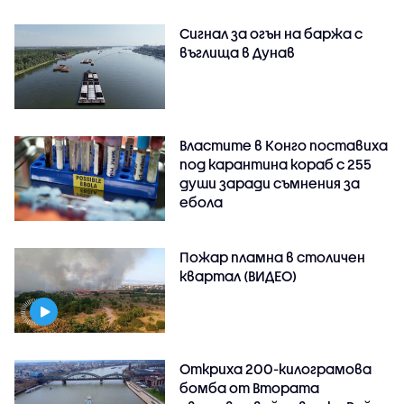
Сигнал за огън на баржа с
въглища в Дунав
Властите в Конго поставиха
под карантина кораб с 255
души заради съмнения за
ебола
Пожар пламна в столичен
квартал (ВИДЕО)
Откриха 200-килограмова
бомба от Втората