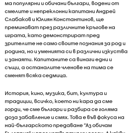
ма популярни и обичани българи, водени от
смелите и непреклонни капитани Андрей
Слабаков и Юлиян Константинов, ще
преминават през различните кръгове на
играта, като демонстрират пред
зрителите не само своите познания за род и
родина, но и уменията си в различни изкуства
и занаяти. Капитаните са винаги едни и
същи, а останалите членове на тима се
сменят всяка седмица.
История, кино, музика, бит, култура и
традиции, всичко, което ни кара да сме
горди, че сме българи и разбира се голяма
доза забавление и смях. Това е във фокуса на
най-българското предаване “Аз обичам