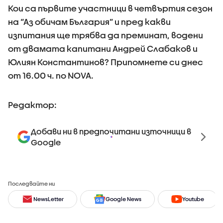
Кои са първите участници в четвъртия сезон
на “Аз обичам България” и пред какви
изпитания ще трябва да преминат, водени
от двамата капитани Андрей Слабаков и
Юлиян Константинов? Припомнете си днес
от 16.00 ч. по NOVA.
Редактор:
Добави ни в предпочитани източници в
Google
Последвайте ни
NewsLetter
Google News
Youtube