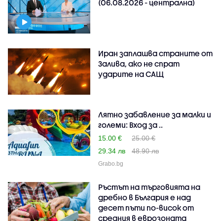
(06.08.2026 - централна)
Иран заплашва страните от
Залива, ако не спрат
ударите на САЩ
Лятно забавление за малки и
големи: Вход за ..
15.00 €
25.00 €
29.34 лв
48.90 лв
Grabo.bg
Ръстът на търговията на
дребно в България е над
десет пъти по-висок от
средния в еврозоната