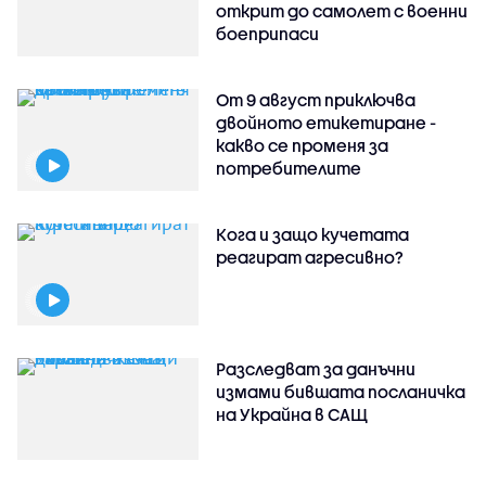
открит до самолет с военни
боеприпаси
От 9 август приключва
двойното етикетиране -
какво се променя за
потребителите
Кога и защо кучетата
реагират агресивно?
Разследват за данъчни
измами бившата посланичка
на Украйна в САЩ