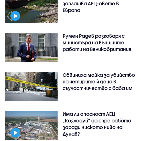
заплашва АЕЦ-овете в
Европа
Румен Радев разговаря с
министъра на външните
работи на Великобритания
Обвиниха майка за убийство
на четирите ѝ деца в
съучастничество с баба им
Има ли опасност АЕЦ
„Козлодуй” да спре работа
заради ниското ниво на
Дунав?