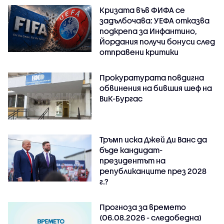
Кризата във ФИФА се
задълбочава: УЕФА отказва
подкрепа за Инфантино,
Йордания получи бонуси след
отправени критики
Прокуратурата повдигна
обвинения на бившия шеф на
ВиК-Бургас
Тръмп иска Джей Ди Ванс да
бъде кандидат-
президентът на
републиканците през 2028
г.?
Прогноза за времето
(06.08.2026 - следобедна)