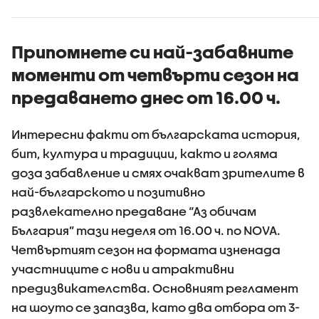
тортат
Припомнете си най-забавните
моменти от четвърти сезон на
предаването днес от 16.00 ч.
Интересни факти от българската история,
бит, култура и традиции, както и голяма
доза забавление и смях очакват зрителите в
най-българското и позитивно
развлекателно предаване “Аз обичам
България” тази неделя от 16.00 ч. по NOVA.
Четвъртият сезон на формата изненада
участниците с нови и атрактивни
предизвикателства. Основният регламент
на шоуто се запазва, като два отбора от 3-