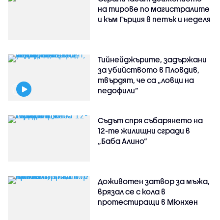
на тирове по магистралите
и към Гърция в петък и неделя
Тийнейджърите, задържани
за убийството в Пловдив,
твърдят, че са „ловци на
педофили”
Съдът спря събарянето на
12-те жилищни сгради в
„Баба Алино“
Доживотен затвор за мъжа,
врязал се с кола в
протестиращи в Мюнхен