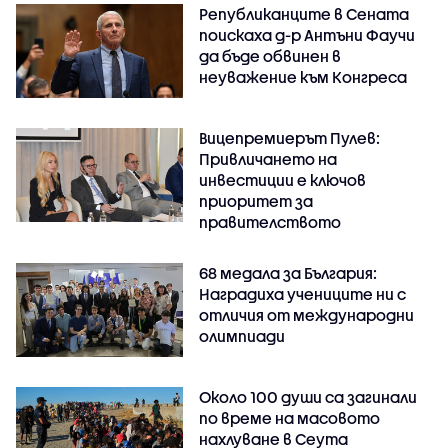
Републиканците в Сената
поискаха д-р Антъни Фаучи
да бъде обвинен в
неуважение към Конгреса
Вицепремиерът Пулев:
Привличането на
инвестиции е ключов
приоритет за
правителството
68 медала за България:
Наградиха учениците ни с
отличия от международни
олимпиади
Около 100 души са загинали
по време на масовото
нахлуване в Сеута