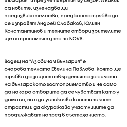
България” и през четвъртия му сезон. А какви
са новите, изненадващи
предизвикателства, пред които трябва да
се изправят Андрей Слабаков, Юлиян
Константинов и техните отбори зрителите
ще си припомнят днес по NOVA.
Водещ на “Аз обичам България” е
очарователната Евелина Павлова, която ще
трябва да защити твърденията за силата
на българското гостоприемство и не само
да накара отборите да се чувстват като у
дома си, но и да успокоява капитанските
страсти и да окуражава участниците да
продължават напред в състезанието.