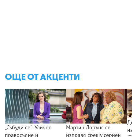
ОЩЕ ОТ АКЦЕНТИ
Дес
„Събуди се“: Улично
Мартин Лорънс се
на 
правосъдие и
изправя срещу сериен