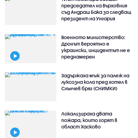
председател на Върховния
съд Андраш Бака за следващ
президент на Унгария
Военното министерство:
Дронът вероятно е
украински, инцидентът не е
преднамерен
Задържаха мъж за палеж на
луксозна кола пред хотел в
Слънчев бряг (СНИМКИ)
Локализираха двата
пожара, които горят в
област Хасково