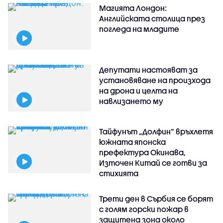
Магията Лондон:
Английската столица през
погледа на младите
Депутати настояват за
установяване на произхода
на дрона и целта на
навлизането му
Тайфунът „Долфин” връхлетя
южната японска
префектура Окинава,
Източен Китай се готви за
стихията
Трети ден в Сърбия се борят
с голям горски пожар в
защитена зона около