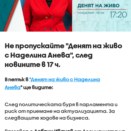
Не пропускайте "Денят на живо
с Наделина Анева", след
новините в 17 ч.
В петък
в
"Денят на живо с Наделина
Анева
" ще видите:
След политическата буря в парламента и
риск от приемане на актуализацията. За
следващите ходове на бизнеса.