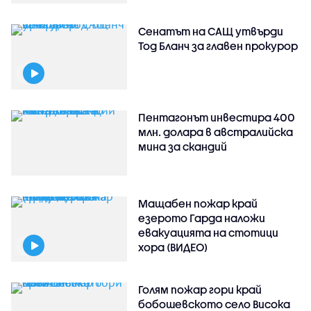
Сенатът на САЩ утвърди
Тод Бланч за главен прокурор
Пентагонът инвестира 400
млн. долара в австралийска
мина за скандий
Мащабен пожар край
езерото Гарда наложи
евакуацията на стотици
хора (ВИДЕО)
Голям пожар гори край
бобошевското село Висока