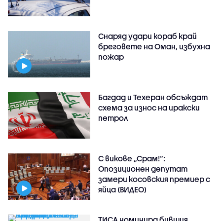
Снаряд удари кораб край
бреговете на Оман, избухна
пожар
Багдад и Техеран обсъждат
схема за износ на иракски
петрол
С викове „Срам!“:
Опозиционен депутат
замери косовския премиер с
яйца (ВИДЕО)
ТИСА номинира бившия