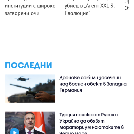
„Тр
институции с широко
убиец в „Агент XXL 3:
Отм
затворени очи
Еволюция“
ПОСЛЕДНИ
Дронове са били засечени
над военен обект в Западна
Германия
Турция поиска от Русия и
Украйна да обявят
мораториум на атаките в
Черно море