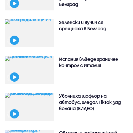
Белград
Зеленски и Вучич се
срещнаха в Белград
Испания въведе граничен
контрол с Италия
Уволниха шофьор на
автобус, гледал TikTok зад
волана (ВИДЕО)
Овладян е пожарът край