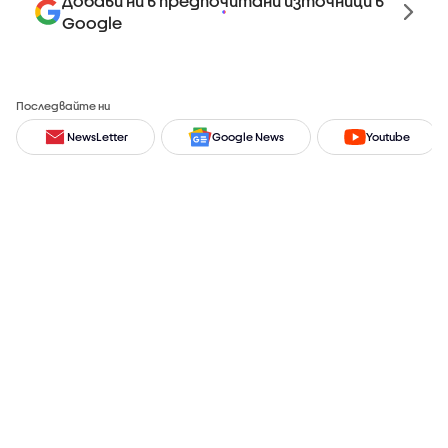
Добави ни в предпочитани източници в
Google
Последвайте ни
NewsLetter
Google News
Youtube