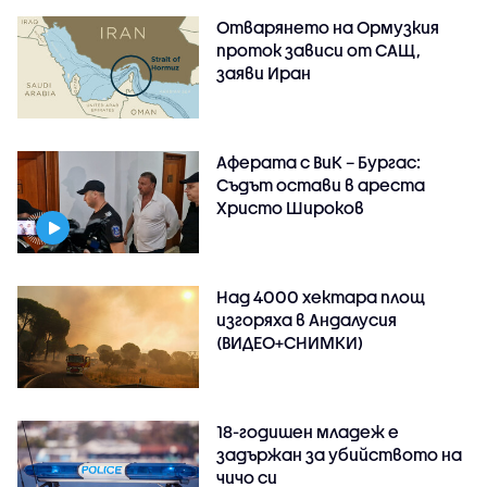
Отварянето на Ормузкия
проток зависи от САЩ,
заяви Иран
Аферата с ВиК – Бургас:
Съдът остави в ареста
Христо Широков
Над 4000 хектара площ
изгоряха в Андалусия
(ВИДЕО+СНИМКИ)
18-годишен младеж е
задържан за убийството на
чичо си