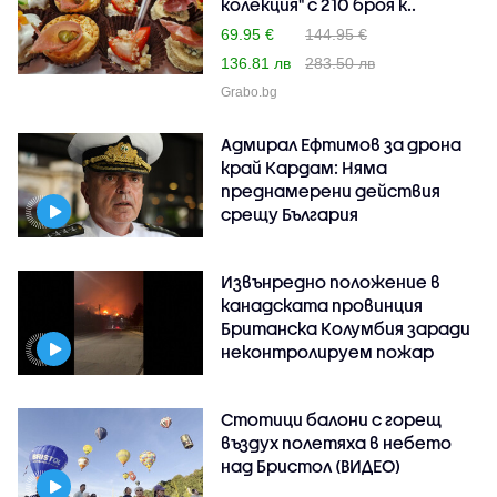
колекция" с 210 броя к..
69.95 €
144.95 €
136.81 лв
283.50 лв
Grabo.bg
Адмирал Ефтимов за дрона
край Кардам: Няма
преднамерени действия
срещу България
Извънредно положение в
канадската провинция
Британска Колумбия заради
неконтролируем пожар
Стотици балони с горещ
въздух полетяха в небето
над Бристол (ВИДЕО)