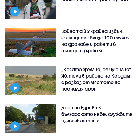
Войната в Украйна извън
границите: Близо 100 случая
на дронове и ракети в
съседни държави
„Когато гръмна, се чу силно“:
Жители в района на Кардам
с разказ от мястото на
падналия дрон
Дрон се взриви в
българското небе, службите
изясняват чий е