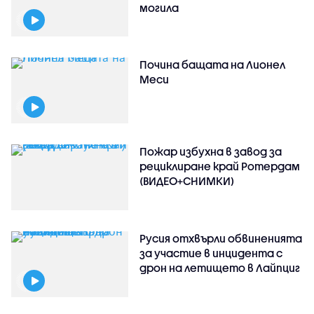
могила
Почина бащата на Лионел
Меси
Пожар избухна в завод за
рециклиране край Ротердам
(ВИДЕО+СНИМКИ)
Русия отхвърли обвиненията
за участие в инцидента с
дрон на летището в Лайпциг