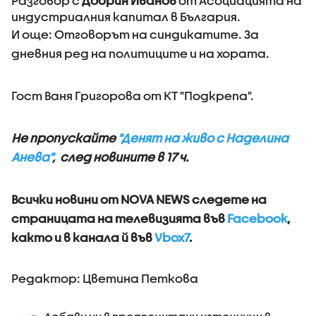
Разговор с
Добрин Иванов
от Асоциацията на
индустриалния капитал в България.
И още: Отговорът на синдикатите. За
дневния ред на политиците и на хората.
Гост Ваня Григорова от КТ "Подкрепа".
Не пропускайте
"Денят на живо с Наделина
Анева"
, след новините в 17 ч.
Всички новини от NOVA NEWS следете на
страницата на телевизията във
Facebook
,
както и в канала й във
Vbox7
.
Редактор: Цветина Петкова