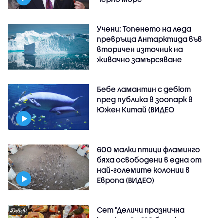
Учени: Топенето на леда
превръща Антарктида във
вторичен източник на
живачно замърсяване
Бебе ламантин с дебют
пред публика в зоопарк в
Южен Китай (ВИДЕО
600 малки птици фламинго
бяха освободени в една от
най-големите колонии в
Европа (ВИДЕО)
Сет "Деличи празнична