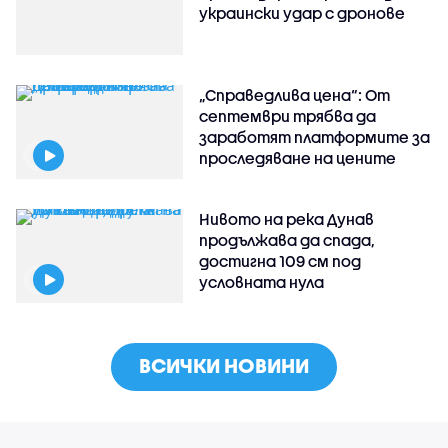
украински удар с дронове
„Справедлива цена“: От
септември трябва да
заработят платформите за
проследяване на цените
Нивото на река Дунав
продължава да спада,
достигна 109 см под
условната нула
ВСИЧКИ НОВИНИ