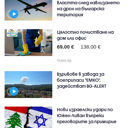
властта след навлизането
на дрон на българска
територия
Цялостно почистване на
дом или офис
69.00 €
138.00 €
Grabo.bg
Взривове в завода за
боеприпаси "ЕМКО",
задействат BG-ALERT
Нови израелски удари по
Южен Ливан въпреки
преговорите за примирие