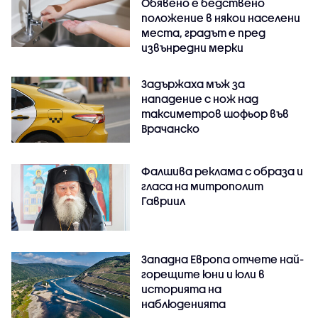
Обявено е бедствено
положение в някои населени
места, градът е пред
извънредни мерки
Задържаха мъж за
нападение с нож над
таксиметров шофьор във
Врачанско
Фалшива реклама с образа и
гласа на митрополит
Гавриил
Западна Европа отчете най-
горещите юни и юли в
историята на
наблюденията