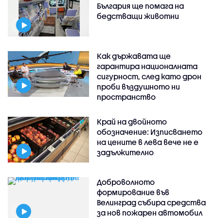
България ще помага на
бедстващи животни
Как държавата ще
гарантира националната
сигурност, след като дрон
проби въздушното ни
пространство
Край на двойното
обозначение: Изписването
на цените в лева вече не е
задължително
Доброволното
формирование във
Велинград събира средства
за нов пожарен автомобил