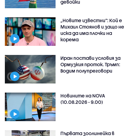
девойки
„Новите известни”: Кой е
Михаил Стоянов и защо не
иска да има плочки на
корема
Иран постави условия за
Ормузкия проток. Тръмп:
Водим полупреговори
Новините на NOVA
(10.08.2026 - 9.00)
Първата зоолинейка в