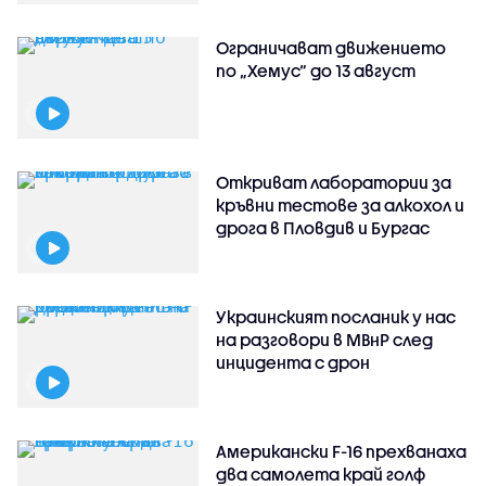
Ограничават движението
по „Хемус“ до 13 август
Откриват лаборатории за
кръвни тестове за алкохол и
дрога в Пловдив и Бургас
Украинският посланик у нас
на разговори в МВнР след
инцидента с дрон
Американски F-16 прехванаха
два самолета край голф