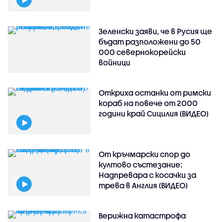
Зеленски заяви, че в Русия ще
бъдат разположени до 50
000 севернокорейски
войници
Откриха останки от римски
кораб на повече от 2000
години край Сицилия (ВИДЕО)
От кръчмарски спор до
култово състезание:
Надпревара с косачки за
трева в Англия (ВИДЕО)
Верижна катастрофа