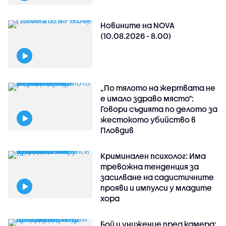
Новините на NOVA
(10.08.2026 - 8.00)
„По тялото на жертвата не
е имало здраво място":
Говори съдията по делото за
жестокото убийство в
Пловдив
Криминален психолог: Има
тревожна тенденция за
засилване на садистичните
прояви и импулси у младите
хора
Бой и унижение пред камера: