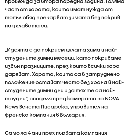
провежда за втора поредна година. Голяма
част от хората, които имат нужда от
топъл обяд прекарват зимата без покрив
над главата си.
„Идеята е да покрием цялата зима и най-
студените зимни месеци, като покриваме
извън празниците, през които всички хора
даряват. Хората, които са в затруднено
положение остават често без храна в най-
студените зимни дни и за тях те са най-
трудни“, споделя пред камерата на NOVA
News Венета Писарска, управител на
френска компания в България.
Само за 4 дни през първата кампания