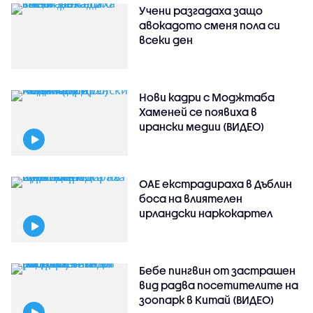
Учени разгадаха защо
авокадото сменя пола си
всеки ден
Нови кадри с Моджтаба
Хаменей се появиха в
ирански медии (ВИДЕО)
ОАЕ екстрадираха в Дъблин
боса на влиятелен
ирландски наркокартел
Бебе пингвин от застрашен
вид радва посетителите на
зоопарк в Китай (ВИДЕО)