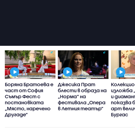
Боряна Братоева е
Джесика Прат
Колекци
част от София
блести в образа на
изложба 
Съмър Фест с
„Норма“ на
и диаман
постановката
фестивала „Опера
показва 
„Място, наречено
в Летния театър”
арт велич
Другаде“
Бургас