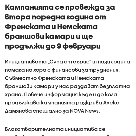
Кампанията се провежда за
втора поредна година от
Френската и Немската
браншови камари и ще
продължи до 9 февруари
Инициативата „Супа от сърце“ и тази година
помага на хора с финансови затруднения.
Съвместно Френската и Немската
браншови камари у нас раздават безплатна
храна. Повече информация къде и до кога
продължава кампанията разкрива Алекс
Дамянова специално за NOVA News.
Благотворителната инициатива се