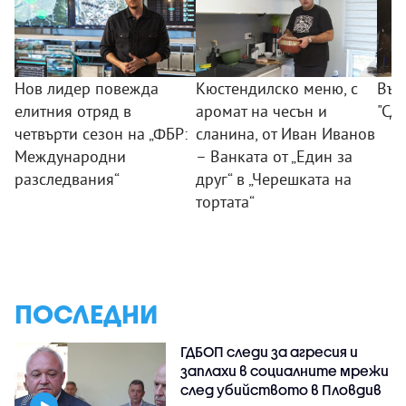
Нов лидер повежда
Кюстендилско меню, с
Въл
елитния отряд в
аромат на чесън и
"Сд
четвърти сезон на „ФБР:
сланина, от Иван Иванов
Международни
– Ванката от „Един за
разследвания“
друг“ в „Черешката на
тортата“
ПОСЛЕДНИ
ГДБОП следи за агресия и
заплахи в социалните мрежи
след убийството в Пловдив