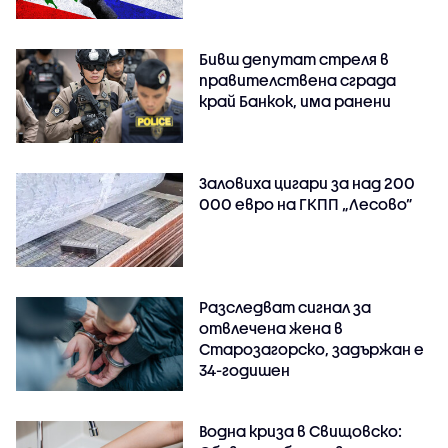
Бивш депутат стреля в
правителствена сграда
край Банкок, има ранени
Заловиха цигари за над 200
000 евро на ГКПП „Лесово”
Разследват сигнал за
отвлечена жена в
Старозагорско, задържан е
34-годишен
Водна криза в Свищовско: