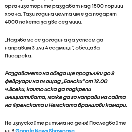
организаторите раздават над 1500 порции
храна. Тази година целта им е да подарят
4000 пакета за две седмици.
„Надяваме се догодина да успеем да
направим 3 или 4 седмици“, обещава
Писарска.
Раздаването на обяда ще продължи до 9
февруари на площад „Бански“ от 12.00
ч.Всеки, които иска да подкрепи
инициативата, може да го направи на сайта
на Френската и Немската браншови камари.
Не изпускайте ритъма на деня! Последвайте
ни в
Google News Showcase