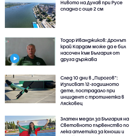
Нивото на Дунав при Русе
спадна с още 2 см
Тодор Иванджиков: Дронът
край Кардам може да е бил
насочен към България от
друга държава
След 10 дни в „Пирогов“:
Изписват 12-годишното
дете, пострадало при
инцидент с тротинетка в
Лясковец
Златен медал за България на
Световното първенство по
лека атлетика за юноши и