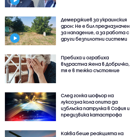
Демерджиев за украинския
дрон: Не е бил предназначен
за нападение, а за работа с
други безпилотни системи
Пребиха и ограбиха
възрастна жена в Добричко,
тя е в тежко състояние
След гонка шофьор на
луксозна кола опита да
изблъска патрулка в София и
предизвика катастрофа
Каква беше реакцията на