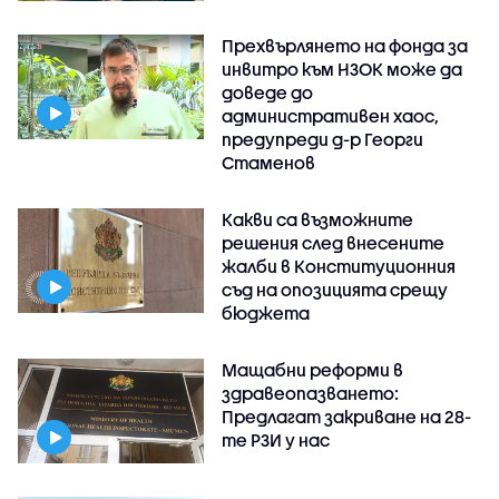
Прехвърлянето на фонда за
инвитро към НЗОК може да
доведе до
административен хаос,
предупреди д-р Георги
Стаменов
Какви са възможните
решения след внесените
жалби в Конституционния
съд на опозицията срещу
бюджета
Мащабни реформи в
здравеопазването:
Предлагат закриване на 28-
те РЗИ у нас