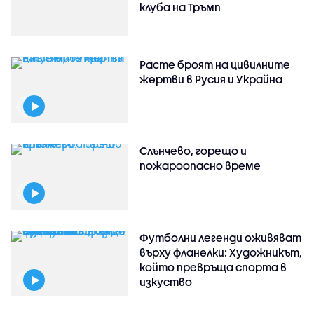
клуба на Тръмп
Расте броят на цивилните
жертви в Русия и Украйна
Слънчево, горещо и
пожароопасно време
Футболни легенди оживяват
върху фланелки: Художникът,
който превръща спорта в
изкуство