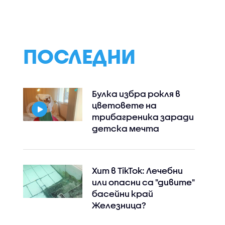
ПОСЛЕДНИ
Булка избра рокля в
цветовете на
трибагреника заради
детска мечта
Хит в TikTok: Лечебни
или опасни са "дивите"
басейни край
Железница?