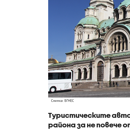
Снимка: БГНЕС
Туристическите авто
района за не повече о