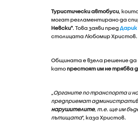
Туристически автобуси
, коит
могат регламентирано да спи
Невски"
. Това заяви пред
Дарик
столицата Любомир Христов.
Общината е взела решение да
като
престоят им не трябва д
„
Органите по транспорта и на
предприемат административн
нарушителите
, т.е. ще им бъ
пътищата
", каза Христов.