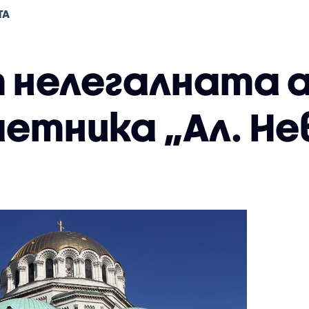
ТА
 нелегалната 
етника „Ал. Не