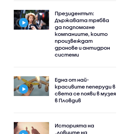
Президентът:
Държавата трябва
да подпомогне
компаниите, които
произвеждат
дронове и антидрон
системи
Една от най-
красивите пеперуди в
света се появи в музея
в Пловдив
Историята на
„ловците на