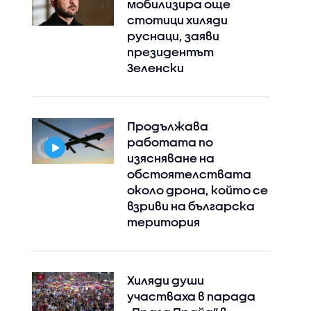
мобилизира още
стотици хиляди
руснаци, заяви
президентът
Зеленски
Продължава
работата по
изясняване на
обстоятелствата
около дрона, който се
взриви на българска
територия
Хиляди души
участваха в парада