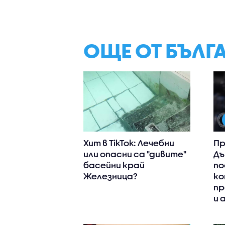
ОЩЕ ОТ БЪЛГ
Хит в TikTok: Лечебни
Пр
или опасни са "дивите"
Дъ
басейни край
по
Железница?
ко
пр
и 