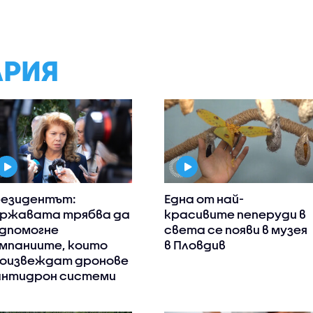
АРИЯ
езидентът:
Една от най-
ржавата трябва да
красивите пеперуди в
дпомогне
света се появи в музея
мпаниите, които
в Пловдив
оизвеждат дронове
антидрон системи