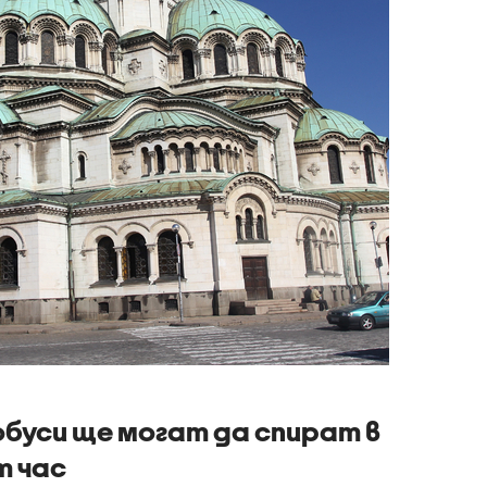
буси ще могат да спират в
т час