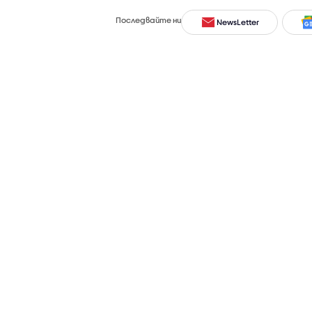
Последвайте ни
NewsLetter