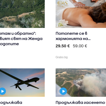
отам и обратно":
Потопете се в
вият свят на Женда
хармонията на
Родопите
различни масажни..
29.50 €
59.00 €
Grabo.bg
одължава
Продължава гасенето