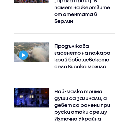
„Прага Прайд“ в
памет на жертвите
от атентата в
Берлин
Продължава
гасенето на пожара
край бобошевското
село Висока могила
Най-малко трима
души са загинали, а
девет са ранени при
руски атаки срещу
Източна Украйна