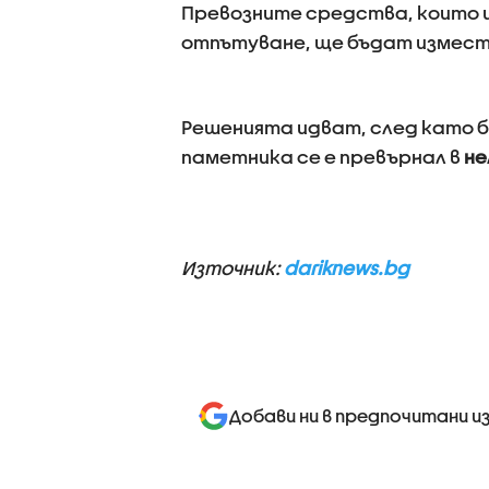
Превозните средства, които и
отпътуване, ще бъдат изместе
Решенията идват, след като б
паметника се е превърнал в
не
Източник:
dariknews.bg
Добави ни в предпочитани и