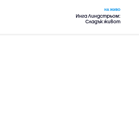
НА ЖИВО
Инга Линдстрьом:
Сладък живот