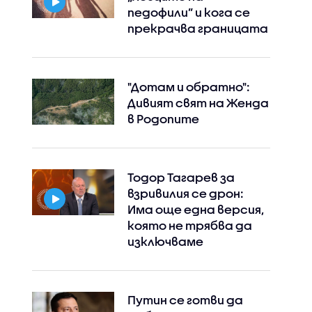
педофили” и кога се
Instagram
Facebook
прекрачва границата
"Дотам и обратно":
Дивият свят на Женда
в Родопите
Тодор Тагарев за
взривилия се дрон:
Има още една версия,
която не трябва да
изключваме
Путин се готви да