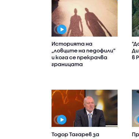
Историята на
"Д
„ловците на педофили”
Ди
и кога се прекрачва
в 
границата
Тодор Тагарев за
Пр