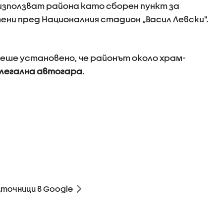
зползват района като сборен пункт за
ни пред Националния стадион „Васил Левски".
еше установено, че районът около храм-
легална автогара
.
зточници в Google