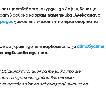
о осъществяват екскурзии до София, вече ще
рат в района на
храм-паметника „Александър
 радио
заместник-кметът по транспорта на
 се разкрият до пет паркоместа за
автобусите
,
а надвишава един час
.
 Общинска полиция са тези, които ще
о-наказателни действия спрямо
де съставен акт по Закона за движение по