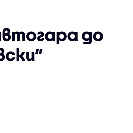
автогара до
вски”