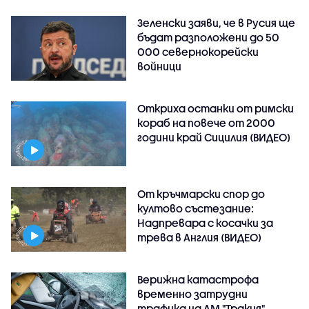
Зеленски заяви, че в Русия ще
бъдат разположени до 50
000 севернокорейски
войници
Откриха останки от римски
кораб на повече от 2000
години край Сицилия (ВИДЕО)
От кръчмарски спор до
култово състезание:
Надпревара с косачки за
трева в Англия (ВИДЕО)
Верижна катастрофа
временно затрудни
трафика на АМ "Тракия"