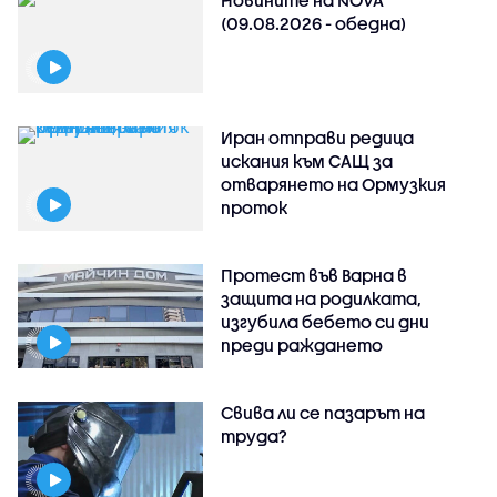
(09.08.2026 - обедна)
Иран отправи редица
искания към САЩ за
отварянето на Ормузкия
проток
Протест във Варна в
защита на родилката,
изгубила бебето си дни
преди раждането
Свива ли се пазарът на
труда?