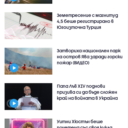
Земетресение с магнитуд
4,5 беше регистрирано в
Югоизточна Турция
Затвориха национален парк
на остров Ява заради горски
пожар (ВИДЕО)
Папа Лъв XIV поднови
призива си да бъде сложен
край на войната в Украйна
Уитни Хюстън беше
почетена със своя кукла