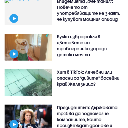
Епидемията „Фентанил”:
Повечето от
употребяващите не знаят,
че купуват мощния опиоид
Булка избра рокля в
цветовете на
трибагреника заради
детска мечта
Хит в TikTok: Лечебни или
опасни са "дивите" басейни
край Железница?
Президентът: Държавата
трябва да подпомогне
компаниите, които
произвеждат дронове и