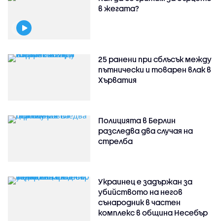
в жегата?
25 ранени при сблъсък между
пътнически и товарен влак в
Хърватия
Полицията в Берлин
разследва два случая на
стрелба
Украинец е задържан за
убийството на негов
сънародник в частен
комплекс в община Несебър