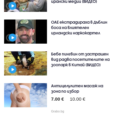
ирански медии (ВИДЕО)
ОАЕ екстрадираха в Дъблин
боса на влиятелен
ирландски наркокартел
Бебе пингвин от застрашен
вид радва посетителите на
зоопарк в Китай (ВИДЕО)
Антицелулитен масаж на
зона по избор
7.00 €
10.00 €
Grabo.bg