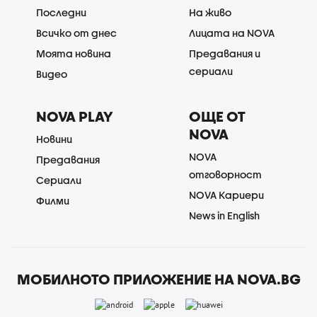
Последни
На живо
Всичко от днес
Лицата на NOVA
Моята новина
Предавания и
сериали
Видео
NOVA PLAY
ОЩЕ ОТ
NOVA
Новини
NOVA
Предавания
отговорност
Сериали
NOVA Кариери
Филми
News in English
МОБИЛНОТО ПРИЛОЖЕНИЕ НА NOVA.BG