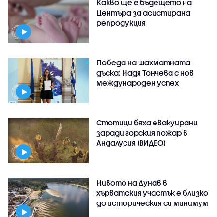
Какво ще е бъдещето на
Центъра за асистирана
репродукция
Победа на шахматната
дъска: Надя Тончева с нов
международен успех
Стотици бяха евакуирани
заради горския пожар в
Андалусия (ВИДЕО)
Нивото на Дунав в
хърватския участък е близко
до историческия си минимум