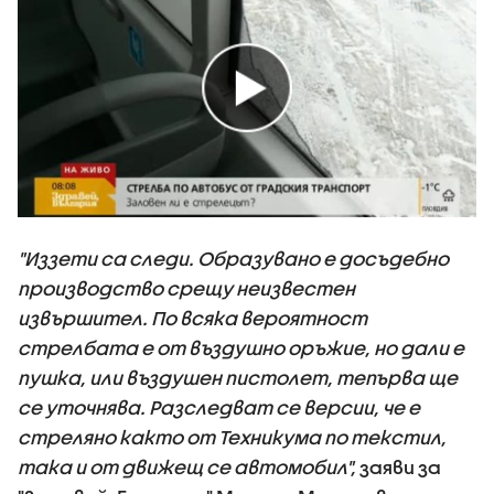
"Иззети са следи. Образувано е досъдебно
производство срещу неизвестен
извършител. По всяка вероятност
стрелбата е от въздушно оръжие, но дали е
пушка, или въздушен пистолет, тепърва ще
се уточнява. Разследват се версии, че е
стреляно както от Техникума по текстил,
така и от движещ се автомобил",
заяви за