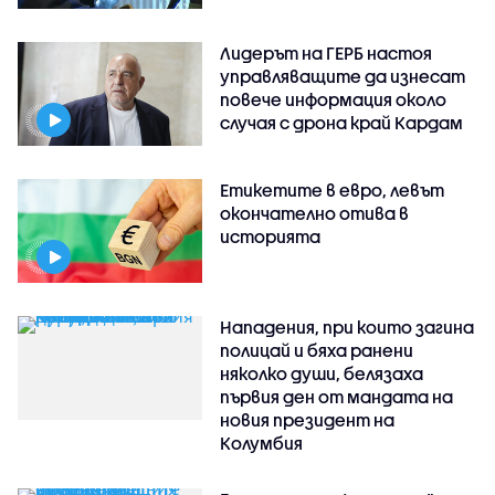
Лидерът на ГЕРБ настоя
управляващите да изнесат
повече информация около
случая с дрона край Кардам
Етикетите в евро, левът
окончателно отива в
историята
Нападения, при които загина
полицай и бяха ранени
няколко души, белязаха
първия ден от мандата на
новия президент на
Колумбия