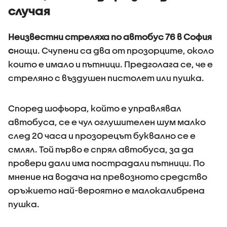
случая
Неизвестни стреляха по автобус 76 в София
с
нощи. Счупени са два от прозорците, около
които е имало и пътници. Предголага се, че е
стреляно с въздушен пистолет или пушка.
Според шофьора, който е управлявал
автобуса, се е чул оглушителен шум малко
след 20 часа и прозорецът буквално се е
смлял. Той първо е спрял автобуса, за да
провери дали има пострадали пътници. По
мнение на водача на превозното средство
оръжието най-вероятно е малокалибрена
пушка.