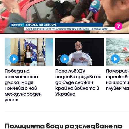
Победа на
Папа Лъв XIV
Поморие 
шахматната
поднови призива си
трескаво
,
дъска: Надя
да бъде сложен
на шести
Тончева с нов
край на войната в
плувен м
международен
Украйна
успех
Полицията води разследване по