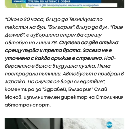
"Около 20 часа, близо до Техникума по
текстил на бул. "България", близо до бул. "Гоце
Делчев", е извършена стрелба срещу
автобус на линия 76.
Счупени са две стъкла
срещу първа и трета врата. Засега не е
уточнено с какво оръжие е стреляно.
Най-
вероятно е било с въздушна пушка. Няма
пострадали пътници. Автобусът е прибран в
гаража. По случая се води следствие",
коментира за "Здравей, България" Слав
Монов, изпълнителен директор на Столичния
автотранспорт.