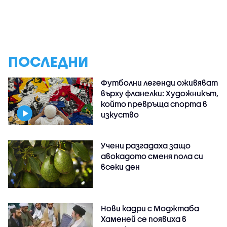
ПОСЛЕДНИ
Футболни легенди оживяват
върху фланелки: Художникът,
който превръща спорта в
изкуство
Учени разгадаха защо
авокадото сменя пола си
всеки ден
Нови кадри с Моджтаба
Хаменей се появиха в