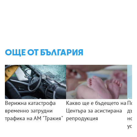
ОЩЕ ОТ БЪЛГАРИЯ
Верижна катастрофа
Какво ще е бъдещето на
Поб
временно затрудни
Центъра за асистирана
дъс
трафика на АМ "Тракия"
репродукция
нов
усп