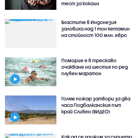
тест за кокаин
Властите в Индонезия
заловиха над 1 тон кетамин
на стойност 100 млн. евро
Поморие е в трескаво
очакване на шестия по ред
плувен маратон
Голям пожар затвори за два
часа Подбалканския път
край Сливен (ВИДЕО)
Как да се грижим за сърцето