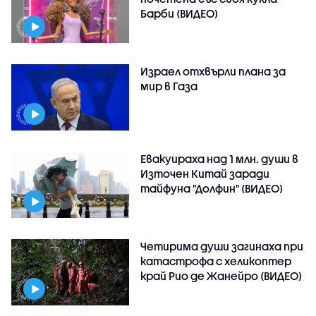
Барби (ВИДЕО)
Израел отхвърли плана за
мир в Газа
Евакуираха над 1 млн. души в
Източен Китай заради
тайфуна "Долфин" (ВИДЕО)
Четирима души загинаха при
катастрофа с хеликоптер
край Рио де Жанейро (ВИДЕО)