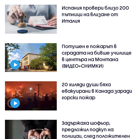
Испания провери близо 200
пътници на влизане от
Италия
Потушен е пожарът в
сградата на бивше училище
в центъра на Монтана
(ВИДЕО+СНИМКИ)
20 хиляди души бяха
евакуирани в Канада заради
горски пожар
Задържаха шофьор,
предложил подкуп на
полицаи, след положителен