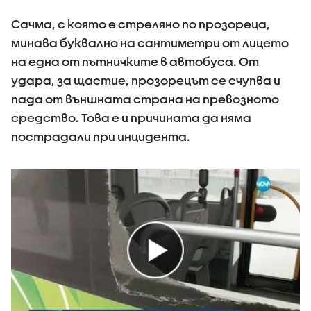
Сачма, с която е стреляно по прозореца,
минава буквално на сантиметри от лицето
на една от пътничките в автобуса. От
удара, за щастие, прозорецът се счупва и
пада от външната страна на превозното
средство. Това е и причината да няма
пострадали при инцидента.